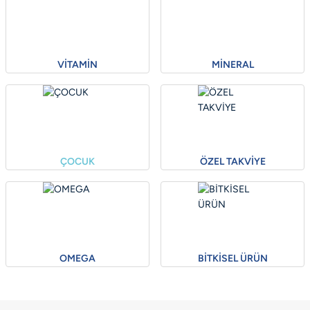
VITAFENIX KREATIN
Stoklara girer girmez yoğun ilgi gören Vitafenix Kreatin’i hemen
VİTAMİN
MİNERAL
inceleyin.
ÜRÜNÜ İNCELE
ÇOCUK
ÖZEL TAKVİYE
OMEGA
BİTKİSEL ÜRÜN