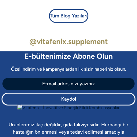
ÜRÜNÜ İNCELE
547,00 ₺
Tüm Blog Yazıları
Sprey Formda Çocuklar İçin D Vitamini!
Çocuk D3 Vitamini
Çocuklar için Vitamin D3 Vitafenix’te kabak çekirdeği yağıyla buluştu
@vitafenix.supplement
E-bültenimize Abone Olun
Özel indirim ve kampanyalardan ilk sizin haberiniz olsun.
547,00 ₺
Fosfatidilserin İçeren Takviye Edici Gıda
KIDS
Kaydol
Fosfatidilserin
Tek kapsülde 250 mg Fosfatidilserin!
VITAFENIX KIDS, MİNİK KANATLARIN HER ZAMAN YANINDA!
Ürünlerimiz ilaç değildir, gıda takviyesidir. Herhangi bir
ÜRÜNLERİ İNCELE
hastalığın önlenmesi veya tedavi edilmesi amacıyla