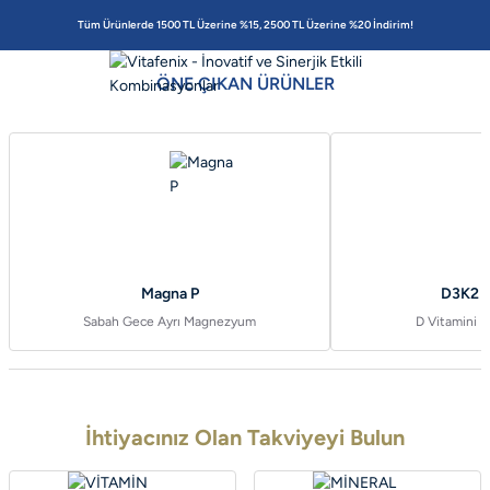
Tüm Ürünlerde 1500 TL Üzerine %15, 2500 TL Üzerine %20 İndirim!
Sepette Büyüyen İndirim!
ÖNE ÇIKAN ÜRÜNLER
Tüm ürünlerde geçerlidir. 🏷️ İndirimden yararlanmak için üye girişi
yaparak ödeme sayfasındaki promosyonu seçmeniz gerekmektedir.
SEPETİNİ DOLDUR FİYATLARI DÜŞÜR
Magna P
D3K2 V
Sabah Gece Ayrı Magnezyum
D Vitamini K
İhtiyacınız Olan Takviyeyi Bulun