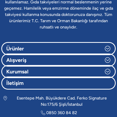
kullanılamaz. Gıda takviyeleri normal beslenmenin yerine
1.898,00 ₺
geçemez. Hamilelik veya emzirme döneminde ilaç ve gıda
takviyesi kullanma konusunda doktorunuza danışınız. Tüm
Sabah ve gece
ürünlerimiz T.C. Tarım ve Orman Bakanlığı tarafından
ruhsatlı ve onaylıdır.
Magna P Saşe Magnezyum Takviyesi - Aynı kutuda gündüz magnezyum t
Ürünler
1.164,00 ₺
Alışveriş
Kurumsal
Vitafenix Glisin Takviyesi
SERENITA
Glisin Takviyesi
İletişim
5 BİTKİ EKSTRESİ TEK KAPSÜLDE!
Kolay çözünür, yüksek stabiliteye sahip %100 saf glisin!
Esentepe Mah. Büyükdere Cad. Ferko Signature
HEMEN SEPETE EKLE
No:175/6 Şişli/İstanbul
0850 360 84 82
946,00 ₺