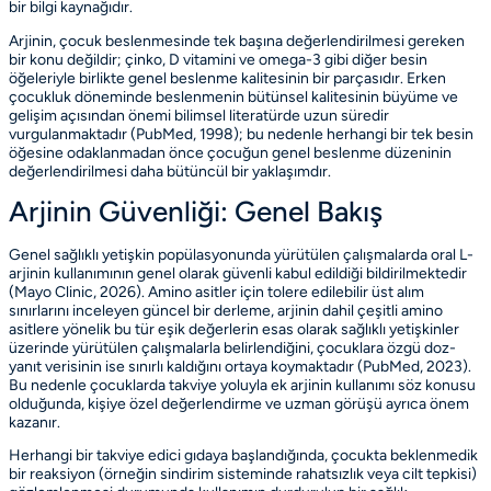
bir bilgi kaynağıdır.
Arjinin, çocuk beslenmesinde tek başına değerlendirilmesi gereken
bir konu değildir; çinko, D vitamini ve omega-3 gibi diğer besin
öğeleriyle birlikte genel beslenme kalitesinin bir parçasıdır. Erken
çocukluk döneminde beslenmenin bütünsel kalitesinin büyüme ve
gelişim açısından önemi bilimsel literatürde uzun süredir
vurgulanmaktadır
(PubMed, 1998)
; bu nedenle herhangi bir tek besin
öğesine odaklanmadan önce çocuğun genel beslenme düzeninin
değerlendirilmesi daha bütüncül bir yaklaşımdır.
Arjinin Güvenliği: Genel Bakış
Genel sağlıklı yetişkin popülasyonunda yürütülen çalışmalarda oral L-
arjinin kullanımının genel olarak güvenli kabul edildiği bildirilmektedir
(Mayo Clinic, 2026)
. Amino asitler için tolere edilebilir üst alım
sınırlarını inceleyen güncel bir derleme, arjinin dahil çeşitli amino
asitlere yönelik bu tür eşik değerlerin esas olarak sağlıklı yetişkinler
üzerinde yürütülen çalışmalarla belirlendiğini, çocuklara özgü doz-
yanıt verisinin ise sınırlı kaldığını ortaya koymaktadır
(PubMed, 2023)
.
Bu nedenle çocuklarda takviye yoluyla ek arjinin kullanımı söz konusu
olduğunda, kişiye özel değerlendirme ve uzman görüşü ayrıca önem
kazanır.
Herhangi bir takviye edici gıdaya başlandığında, çocukta beklenmedik
bir reaksiyon (örneğin sindirim sisteminde rahatsızlık veya cilt tepkisi)