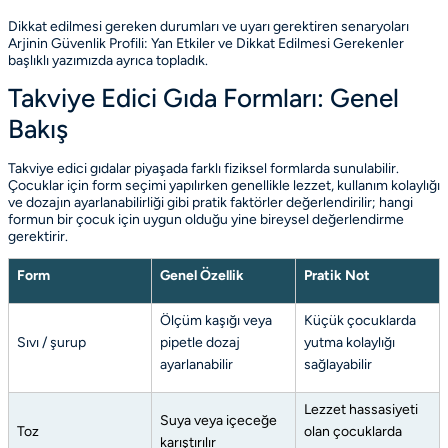
Dikkat edilmesi gereken durumları ve uyarı gerektiren senaryoları
Arjinin Güvenlik Profili: Yan Etkiler ve Dikkat Edilmesi Gerekenler
başlıklı yazımızda ayrıca topladık.
Takviye Edici Gıda Formları: Genel
Bakış
Takviye edici gıdalar piyaşada farklı fiziksel formlarda sunulabilir.
Çocuklar için form seçimi yapılırken genellikle lezzet, kullanım kolaylığı
ve dozajın ayarlanabilirliği gibi pratik faktörler değerlendirilir; hangi
formun bir çocuk için uygun olduğu yine bireysel değerlendirme
gerektirir.
Form
Genel Özellik
Pratik Not
Ölçüm kaşığı veya
Küçük çocuklarda
Sıvı / şurup
pipetle dozaj
yutma kolaylığı
ayarlanabilir
sağlayabilir
Lezzet hassasiyeti
Suya veya içeceğe
Toz
olan çocuklarda
karıştırılır