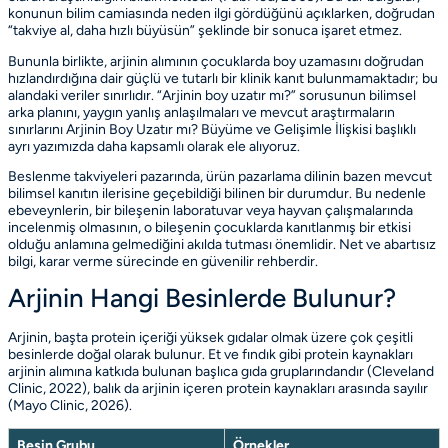
konunun bilim camiasında neden ilgi gördüğünü açıklarken, doğrudan
“takviye al, daha hızlı büyüsün” şeklinde bir sonuca işaret etmez.
Bununla birlikte, arjinin alımının çocuklarda boy uzamasını doğrudan
hızlandırdığına dair güçlü ve tutarlı bir klinik kanıt bulunmamaktadır; bu
alandaki veriler sınırlıdır. “Arjinin boy uzatır mı?” sorusunun bilimsel
arka planını, yaygın yanlış anlaşılmaları ve mevcut araştırmaların
sınırlarını
Arjinin Boy Uzatır mı? Büyüme ve Gelişimle İlişkisi
başlıklı
ayrı yazımızda daha kapsamlı olarak ele alıyoruz.
Beslenme takviyeleri pazarında, ürün pazarlama dilinin bazen mevcut
bilimsel kanıtın ilerisine geçebildiği bilinen bir durumdur. Bu nedenle
ebeveynlerin, bir bileşenin laboratuvar veya hayvan çalışmalarında
incelenmiş olmasının, o bileşenin çocuklarda kanıtlanmış bir etkisi
olduğu anlamına gelmediğini akılda tutması önemlidir. Net ve abartısız
bilgi, karar verme sürecinde en güvenilir rehberdir.
Arjinin Hangi Besinlerde Bulunur?
Arjinin, başta protein içeriği yüksek gıdalar olmak üzere çok çeşitli
besinlerde doğal olarak bulunur. Et ve fındık gibi protein kaynakları
arjinin alımına katkıda bulunan başlıca gıda gruplarındandır
(Cleveland
Clinic, 2022)
, balık da arjinin içeren protein kaynakları arasında sayılır
(Mayo Clinic, 2026)
.
Besin Grubu
Örnekler