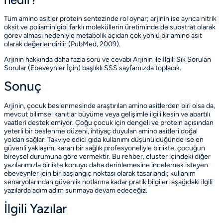
Tüm amino asitler protein sentezinde rol oynar; arjinin ise ayrıca nitrik
oksit ve poliamin gibi farklı moleküllerin üretiminde de substrat olarak
görev alması nedeniyle metabolik açıdan çok yönlü bir amino asit
olarak değerlendirilir
(PubMed, 2009)
.
Arjinin hakkında daha fazla soru ve cevabı
Arjinin ile İlgili Sık Sorulan
Sorular (Ebeveynler İçin)
başlıklı SSS sayfamızda topladık.
Sonuç
Arjinin, çocuk beslenmesinde araştırılan amino asitlerden biri olsa da,
mevcut bilimsel kanıtlar büyüme veya gelişimle ilgili kesin ve abartılı
vaatleri desteklemiyor. Çoğu çocuk için dengeli ve protein açısından
yeterli bir beslenme düzeni, ihtiyaç duyulan amino asitleri doğal
yoldan sağlar. Takviye edici gıda kullanımı düşünüldüğünde ise en
güvenli yaklaşım, kararı bir sağlık profesyoneliyle birlikte, çocuğun
bireysel durumuna göre vermektir. Bu rehber, cluster içindeki diğer
yazılarımızla birlikte konuyu daha derinlemesine incelemek isteyen
ebeveynler için bir başlangıç noktası olarak tasarlandı; kullanım
senaryolarından güvenlik notlarına kadar pratik bilgileri aşağıdaki ilgili
yazılarda adım adım sunmaya devam edeceğiz.
İlgili Yazılar