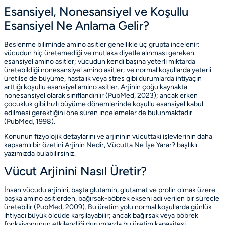
Esansiyel, Nonesansiyel ve Koşullu
Esansiyel Ne Anlama Gelir?
Beslenme biliminde amino asitler genellikle üç grupta incelenir:
vücudun hiç üretemediği ve mutlaka diyetle alınması gereken
esansiyel
amino asitler; vücudun kendi başına yeterli miktarda
üretebildiği
nonesansiyel
amino asitler; ve normal koşullarda yeterli
üretilse de büyüme, hastalık veya stres gibi durumlarda ihtiyaçın
arttığı
koşullu esansiyel
amino asitler. Arjinin çoğu kaynakta
nonesansiyel olarak sınıflandırılır
(PubMed, 2023)
; ancak erken
çocukluk gibi hızlı büyüme dönemlerinde koşullu esansiyel kabul
edilmesi gerektiğini öne süren incelemeler de bulunmaktadır
(PubMed, 1998)
.
Konunun fizyolojik detaylarını ve arjininin vücuttaki işlevlerinin daha
kapsamlı bir özetini
Arjinin Nedir, Vücutta Ne İşe Yarar?
başlıklı
yazımızda bulabilirsiniz.
Vücut Arjinini Nasıl Üretir?
İnsan vücudu arjinini, başta glutamin, glutamat ve prolin olmak üzere
başka amino asitlerden, bağırsak-böbrek ekseni adı verilen bir süreçle
üretebilir
(PubMed, 2009)
. Bu üretim yolu normal koşullarda günlük
ihtiyaçı büyük ölçüde karşılayabilir; ancak bağırsak veya böbrek
fonksiyonunun etkilendiği durumlarda bu üretim kapasitesi