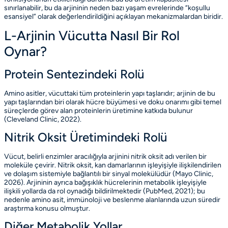
sınırlanabilir, bu da arjininin neden bazı yaşam evrelerinde “koşullu
esansiyel” olarak değerlendirildiğini açıklayan mekanizmalardan biridir.
L-Arjinin Vücutta Nasıl Bir Rol
Oynar?
Protein Sentezindeki Rolü
Amino asitler, vücuttaki tüm proteinlerin yapı taşlarıdır; arjinin de bu
yapı taşlarından biri olarak hücre büyümesi ve doku onarımı gibi temel
süreçlerde görev alan proteinlerin üretimine katkıda bulunur
(Cleveland Clinic, 2022)
.
Nitrik Oksit Üretimindeki Rolü
Vücut, belirli enzimler aracılığıyla arjinini nitrik oksit adı verilen bir
moleküle çevirir. Nitrik oksit, kan damarlarının işleyişiyle ilişkilendirilen
ve dolaşım sistemiyle bağlantılı bir sinyal molekülüdür
(Mayo Clinic,
2026)
. Arjininin ayrıca bağışıklık hücrelerinin metabolik işleyişiyle
ilişkili yollarda da rol oynadığı bildirilmektedir
(PubMed, 2021)
; bu
nedenle amino asit, immünoloji ve beslenme alanlarında uzun süredir
araştırma konusu olmuştur.
Diğer Metabolik Yollar