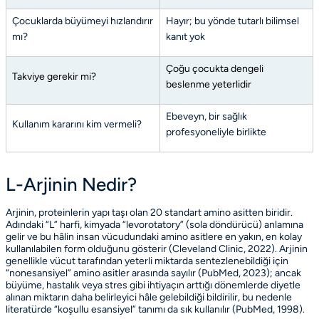
Çocuklarda büyümeyi hızlandırır
Hayır; bu yönde tutarlı bilimsel
mı?
kanıt yok
Çoğu çocukta dengeli
Takviye gerekir mi?
beslenme yeterlidir
Ebeveyn, bir sağlık
Kullanım kararını kim vermeli?
profesyoneliyle birlikte
L-Arjinin Nedir?
Arjinin, proteinlerin yapı taşı olan 20 standart amino asitten biridir.
Adındaki “L” harfi, kimyada “levorotatory” (sola döndürücü) anlamına
gelir ve bu hâlin insan vücudundaki amino asitlere en yakın, en kolay
kullanılabilen form olduğunu gösterir
(Cleveland Clinic, 2022)
. Arjinin
genellikle vücut tarafından yeterli miktarda sentezlenebildiği için
“nonesansiyel” amino asitler arasında sayılır
(PubMed, 2023)
; ancak
büyüme, hastalık veya stres gibi ihtiyaçın arttığı dönemlerde diyetle
alınan miktarın daha belirleyici hâle gelebildiği bildirilir, bu nedenle
literatürde “koşullu esansiyel” tanımı da sık kullanılır
(PubMed, 1998)
.