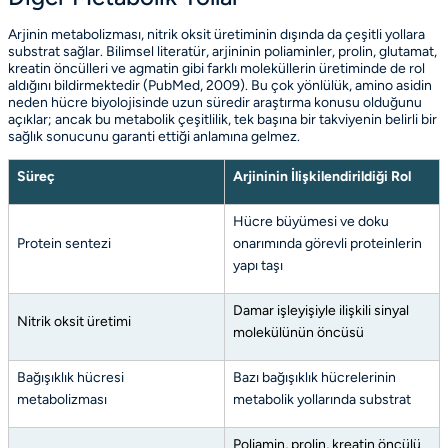
Arjinin metabolizması, nitrik oksit üretiminin dışında da çeşitli yollara
substrat sağlar. Bilimsel literatür, arjininin poliaminler, prolin, glutamat,
kreatin öncülleri ve agmatin gibi farklı moleküllerin üretiminde de rol
aldığını bildirmektedir
(PubMed, 2009)
. Bu çok yönlülük, amino asidin
neden hücre biyolojisinde uzun süredir araştırma konusu olduğunu
açıklar; ancak bu metabolik çeşitlilik, tek başına bir takviyenin belirli bir
sağlık sonucunu garanti ettiği anlamına gelmez.
Süreç
Arjininin İlişkilendirildiği Rol
Hücre büyümesi ve doku
Protein sentezi
onarımında görevli proteinlerin
yapı taşı
Damar işleyişiyle ilişkili sinyal
Nitrik oksit üretimi
molekülünün öncüsü
Bağışıklık hücresi
Bazı bağışıklık hücrelerinin
metabolizması
metabolik yollarında substrat
Poliamin, prolin, kreatin öncülü