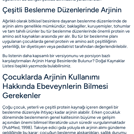
Çeşitli Beslenme Düzenlerinde Arjinin
Ağırlıklı olarak bitkisel besinlere dayanan beslenme düzenlerinde de
arjinin alımı genellikle mümkündür; baklagiller, kuruyemişler, tohumlar
ve tam tahıllı ürünler bu tür beslenme düzenlerinde önemli protein ve
amino asit kaynakları arasında yer alır. Bu tür bir beslenme planı
uygulanan çocuklarda genel protein ve amino asit çeşitliliğinin
yeterliliği, bir diyetisyen veya pediatrist tarafından değerlendirilebilir.
Bu listenin daha kapsamlı bir versiyonunu ve porsiyon bazlı
karşılaştırmaları
Arjinin Hangi Besinlerde Bulunur? Doğal Kaynaklar
Listesi
başlıklı yazımızda bulabilirsiniz.
Çocuklarda Arjinin Kullanımı
Hakkında Ebeveynlerin Bilmesi
Gerekenler
Çoğu çocuk, yeterli ve çeşitli protein kaynağı içeren dengeli bir
beslenme düzeniyle ihtiyaçı kadar arjinin alabilir. Erken çocukluk
döneminde beslenmenin genel kalitesinin büyüme ve gelişim
açısından önemi bilimsel literatürde uzun süredir vurgulanmaktadır
(PubMed, 1998)
. Takviye edici gıda yoluyla ek arjinin alımı gündeme
geldiğinde bu karar; çocuğun beslenme alışkanlıkları, sağlık durumu