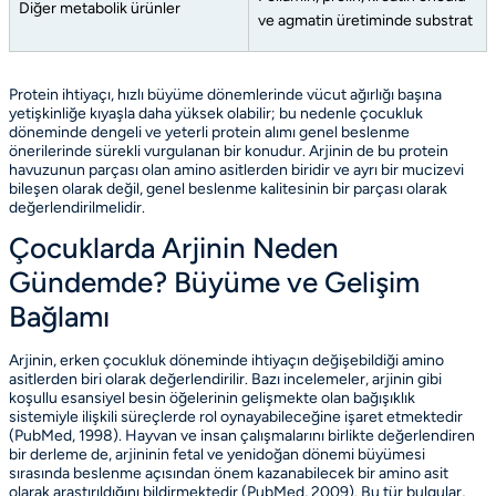
Diğer metabolik ürünler
ve agmatin üretiminde substrat
Protein ihtiyaçı, hızlı büyüme dönemlerinde vücut ağırlığı başına
yetişkinliğe kıyaşla daha yüksek olabilir; bu nedenle çocukluk
döneminde dengeli ve yeterli protein alımı genel beslenme
önerilerinde sürekli vurgulanan bir konudur. Arjinin de bu protein
havuzunun parçası olan amino asitlerden biridir ve ayrı bir mucizevi
bileşen olarak değil, genel beslenme kalitesinin bir parçası olarak
değerlendirilmelidir.
Çocuklarda Arjinin Neden
Gündemde? Büyüme ve Gelişim
Bağlamı
Arjinin, erken çocukluk döneminde ihtiyaçın değişebildiği amino
asitlerden biri olarak değerlendirilir. Bazı incelemeler, arjinin gibi
koşullu esansiyel besin öğelerinin gelişmekte olan bağışıklık
sistemiyle ilişkili süreçlerde rol oynayabileceğine işaret etmektedir
(PubMed, 1998)
. Hayvan ve insan çalışmalarını birlikte değerlendiren
bir derleme de, arjininin fetal ve yenidoğan dönemi büyümesi
sırasında beslenme açısından önem kazanabilecek bir amino asit
olarak araştırıldığını bildirmektedir
(PubMed, 2009)
. Bu tür bulgular,