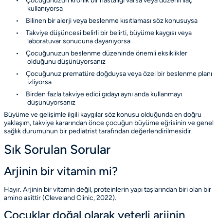
•
Çocuğunuzun kronik bir hastalığı varsa veya düzenli ilaç
kullanıyorsa
•
Bilinen bir alerji veya beslenme kısıtlaması söz konusuysa
•
Takviye düşüncesi belirli bir belirti, büyüme kaygısı veya
laboratuvar sonucuna dayanıyorsa
•
Çocuğunuzun beslenme düzeninde önemli eksiklikler
olduğunu düşünüyorsanız
•
Çocuğunuz prematüre doğduysa veya özel bir beslenme planı
izliyorsa
•
Birden fazla takviye edici gıdayı aynı anda kullanmayı
düşünüyorsanız
Büyüme ve gelişimle ilgili kaygılar söz konusu olduğunda en doğru
yaklaşım, takviye kararından önce çocuğun büyüme eğrisinin ve genel
sağlık durumunun bir pediatrist tarafından değerlendirilmesidir.
Sık Sorulan Sorular
Arjinin bir vitamin mi?
Hayır. Arjinin bir vitamin değil, proteinlerin yapı taşlarından biri olan bir
amino asittir
(Cleveland Clinic, 2022)
.
Çocuklar doğal olarak yeterli arjinin