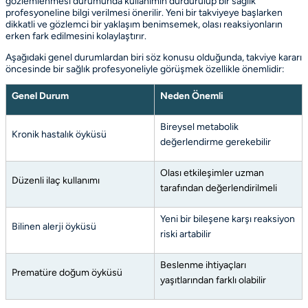
gözlemlenmesi durumunda kullanımın durdurulup bir sağlık
profesyoneline bilgi verilmesi önerilir. Yeni bir takviyeye başlarken
dikkatli ve gözlemci bir yaklaşım benimsemek, olası reaksiyonların
erken fark edilmesini kolaylaştırır.
Aşağıdaki genel durumlardan biri söz konusu olduğunda, takviye kararı
öncesinde bir sağlık profesyoneliyle görüşmek özellikle önemlidir:
Genel Durum
Neden Önemli
Bireysel metabolik
Kronik hastalık öyküsü
değerlendirme gerekebilir
Olası etkileşimler uzman
Düzenli ilaç kullanımı
tarafından değerlendirilmeli
Yeni bir bileşene karşı reaksiyon
Bilinen alerji öyküsü
riski artabilir
Beslenme ihtiyaçları
Prematüre doğum öyküsü
yaşıtlarından farklı olabilir