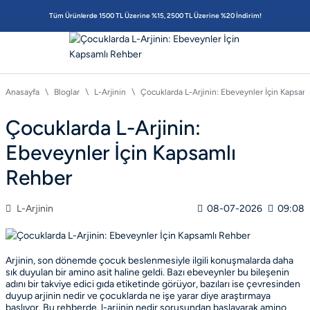
Tüm Ürünlerde 1500 TL Üzerine %15, 2500 TL Üzerine %20 İndirim!
Anasayfa
Bloglar
L-Arjinin
Çocuklarda L-Arjinin: Ebeveynler İçin Kapsam
Çocuklarda L-Arjinin:
Ebeveynler İçin Kapsamlı
Rehber
L-Arjinin
08-07-2026
09:08
Arjinin, son dönemde çocuk beslenmesiyle ilgili konuşmalarda daha
sık duyulan bir amino asit haline geldi. Bazı ebeveynler bu bileşenin
adını bir takviye edici gıda etiketinde görüyor, bazıları ise çevresinden
duyup
arjinin nedir
ve çocuklarda ne işe yarar diye araştırmaya
başlıyor. Bu rehberde, l-arjinin nedir sorusundan başlayarak amino