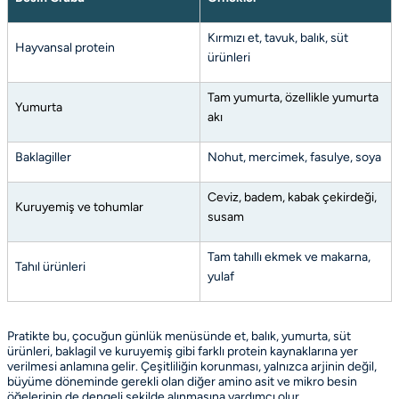
Kırmızı et, tavuk, balık, süt
Hayvansal protein
ürünleri
Tam yumurta, özellikle yumurta
Yumurta
akı
Baklagiller
Nohut, mercimek, fasulye, soya
Ceviz, badem, kabak çekirdeği,
Kuruyemiş ve tohumlar
susam
Tam tahıllı ekmek ve makarna,
Tahıl ürünleri
yulaf
Pratikte bu, çocuğun günlük menüsünde et, balık, yumurta, süt
ürünleri, baklagil ve kuruyemiş gibi farklı protein kaynaklarına yer
verilmesi anlamına gelir. Çeşitliliğin korunması, yalnızca arjinin değil,
büyüme döneminde gerekli olan diğer amino asit ve mikro besin
öğelerinin de dengeli şekilde alınmasına yardımcı olur.