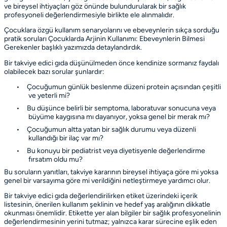
ve bireysel ihtiyaçları göz önünde bulundurularak bir sağlık
profesyoneli değerlendirmesiyle birlikte ele alınmalıdır.
Çocuklara özgü kullanım senaryolarını ve ebeveynlerin sıkça sorduğu
pratik soruları
Çocuklarda Arjinin Kullanımı: Ebeveynlerin Bilmesi
Gerekenler
başlıklı yazımızda detaylandırdık.
Bir takviye edici gıda düşünülmeden önce kendinize sormanız faydalı
olabilecek bazı sorular şunlardır:
•
Çocuğumun günlük beslenme düzeni protein açısından çeşitli
ve yeterli mi?
•
Bu düşünce belirli bir semptoma, laboratuvar sonucuna veya
büyüme kaygısına mı dayanıyor, yoksa genel bir merak mı?
•
Çocuğumun altta yatan bir sağlık durumu veya düzenli
kullandığı bir ilaç var mı?
•
Bu konuyu bir pediatrist veya diyetisyenle değerlendirme
fırsatım oldu mu?
Bu soruların yanıtları, takviye kararının bireysel ihtiyaça göre mi yoksa
genel bir varsayıma göre mi verildiğini netleştirmeye yardımcı olur.
Bir takviye edici gıda değerlendirilirken etiket üzerindeki içerik
listesinin, önerilen kullanım şeklinin ve hedef yaş aralığının dikkatle
okunması önemlidir. Etikette yer alan bilgiler bir sağlık profesyonelinin
değerlendirmesinin yerini tutmaz; yalnızca karar sürecine eşlik eden