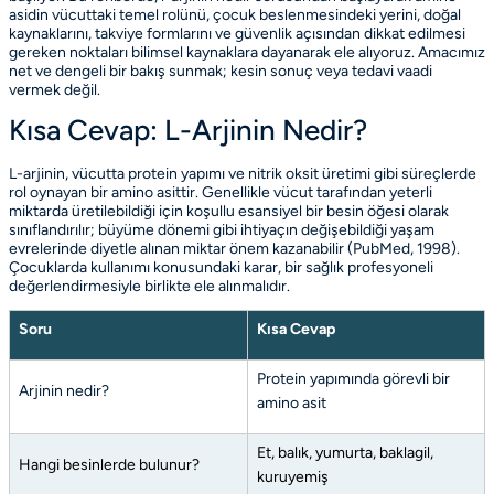
asidin vücuttaki temel rolünü, çocuk beslenmesindeki yerini, doğal
kaynaklarını, takviye formlarını ve güvenlik açısından dikkat edilmesi
gereken noktaları bilimsel kaynaklara dayanarak ele alıyoruz. Amacımız
net ve dengeli bir bakış sunmak; kesin sonuç veya tedavi vaadi
vermek değil.
Kısa Cevap: L-Arjinin Nedir?
L-arjinin, vücutta protein yapımı ve nitrik oksit üretimi gibi süreçlerde
rol oynayan bir amino asittir. Genellikle vücut tarafından yeterli
miktarda üretilebildiği için
koşullu esansiyel
bir besin öğesi olarak
sınıflandırılır; büyüme dönemi gibi ihtiyaçın değişebildiği yaşam
evrelerinde diyetle alınan miktar önem kazanabilir
(PubMed, 1998)
.
Çocuklarda kullanımı konusundaki karar, bir sağlık profesyoneli
değerlendirmesiyle birlikte ele alınmalıdır.
Soru
Kısa Cevap
Protein yapımında görevli bir
Arjinin nedir?
amino asit
Et, balık, yumurta, baklagil,
Hangi besinlerde bulunur?
kuruyemiş