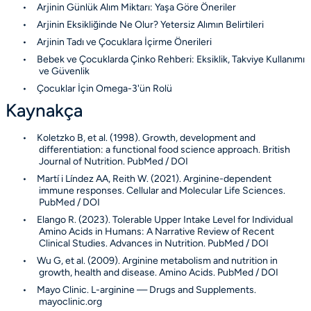
•
Arjinin Günlük Alım Miktarı: Yaşa Göre Öneriler
•
Arjinin Eksikliğinde Ne Olur? Yetersiz Alımın Belirtileri
•
Arjinin Tadı ve Çocuklara İçirme Önerileri
•
Bebek ve Çocuklarda Çinko Rehberi: Eksiklik, Takviye Kullanımı
ve Güvenlik
•
Çocuklar İçin Omega-3'ün Rolü
Kaynakça
•
Koletzko B, et al. (1998). Growth, development and
differentiation: a functional food science approach.
British
Journal of Nutrition
.
PubMed / DOI
•
Martí i Líndez AA, Reith W. (2021). Arginine-dependent
immune responses.
Cellular and Molecular Life Sciences
.
PubMed / DOI
•
Elango R. (2023). Tolerable Upper Intake Level for Individual
Amino Acids in Humans: A Narrative Review of Recent
Clinical Studies.
Advances in Nutrition
.
PubMed / DOI
•
Wu G, et al. (2009). Arginine metabolism and nutrition in
growth, health and disease.
Amino Acids
.
PubMed / DOI
•
Mayo Clinic. L-arginine — Drugs and Supplements.
mayoclinic.org