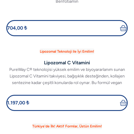
Benfotiamin
704,00 ₺
Lipozomal Teknoloji ile İyi Emilim!
Lipozomal C Vitamini
PureWay C® teknolojisi yüksek emilim ve biyoyararlanım sunan
Lipozomal C Vitamini takviyesi, bağışıklık desteğinden, kollajen
sentezine kadar çeşitli konularda rol oynar. Bu formül vegan
dostudur.
1.197,00 ₺
Türkiye'de İlk! Aktif Formlar, Üstün Emilim!