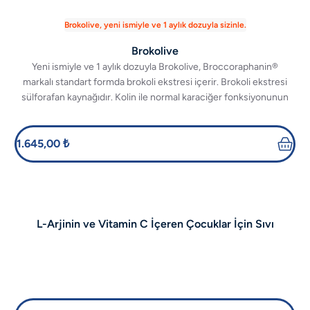
Brokolive, yeni ismiyle ve 1 aylık dozuyla sizinle.
Brokolive
Yeni ismiyle ve 1 aylık dozuyla Brokolive, Broccoraphanin®
markalı standart formda brokoli ekstresi içerir. Brokoli ekstresi
sülforafan kaynağıdır. Kolin ile normal karaciğer fonksiyonunun
korunmasına katkıda bulunur.
1.645,00 ₺
L-Arjinin ve Vitamin C İçeren Çocuklar İçin Sıvı
Takviye Edici Gıda