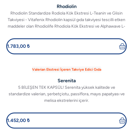
Rhodiolin
Rhodiolin Standardize Rodiola Kök Ekstresi L-Teanin ve Glisin
Takviyesi - Vitafenix Rhodiolin kapsül gıda takviyesi tescilli etken
maddeler olan Rhodiolife Rhodiola Kök Ekstresi ve Alphawave L-
theanin ile artık daha güçlü.
1.783,00 ₺
Valerian Ekstresi İçeren Takviye Edici Gıda
Serenita
5 BİLEŞEN TEK KAPSÜL! Serenita yüksek kalitede ve
standardize valerian, şerbetçiotu, passiflora, mayıs papatyası ve
melisa ekstrelerini içerir.
1.452,00 ₺