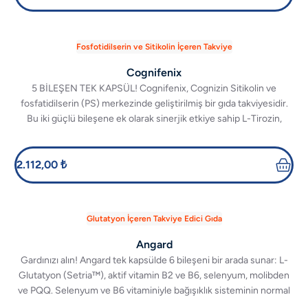
Fosfotidilserin ve Sitikolin İçeren Takviye
Cognifenix
5 BİLEŞEN TEK KAPSÜL! Cognifenix, Cognizin Sitikolin ve
fosfatidilserin (PS) merkezinde geliştirilmiş bir gıda takviyesidir.
Bu iki güçlü bileşene ek olarak sinerjik etkiye sahip L-Tirozin,
Ginkgo biloba ve aktif vitamin B6 kullanılmıştır.
2.112,00 ₺
Glutatyon İçeren Takviye Edici Gıda
Angard
Gardınızı alın! Angard tek kapsülde 6 bileşeni bir arada sunar: L-
Glutatyon (Setria™), aktif vitamin B2 ve B6, selenyum, molibden
ve PQQ. Selenyum ve B6 vitaminiyle bağışıklık sisteminin normal
fonksiyonuna katkıda bulunur.