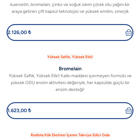
kuersetin, bromelain, çinko ve soğuk sıkım çörek otu yağını bir
araya getiren çift kapsül teknolojisi ve yüksek emilim, sinerjik
formülasyon ile günlük beslenmeye güvenilir bir destek sunar.
2.126,00 ₺
Yüksek Saflık, Yüksek Etki!
Bromelain
Yüksek Saflık, Yüksek Etki! Katkı maddesi içermeyen formülü ve
yüksek GDU enzim aktivitesi değeriyle, her kapsülde güçlü bir
enzim desteği!
1.623,00 ₺
Rodiola Kök Ekstresi İçeren Takviye Edici Gıda