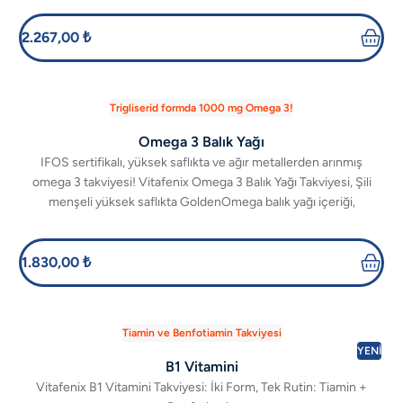
2.267,00 ₺
Trigliserid formda 1000 mg Omega 3!
Omega 3 Balık Yağı
IFOS sertifikalı, yüksek saflıkta ve ağır metallerden arınmış
omega 3 takviyesi! Vitafenix Omega 3 Balık Yağı Takviyesi, Şili
menşeli yüksek saflıkta GoldenOmega balık yağı içeriği,
trigliserid formunda 480 mg EPA ve 360 mg DHA içermektedir.
1.830,00 ₺
Tiamin ve Benfotiamin Takviyesi
YENİ
B1 Vitamini
Vitafenix B1 Vitamini Takviyesi: İki Form, Tek Rutin: Tiamin +