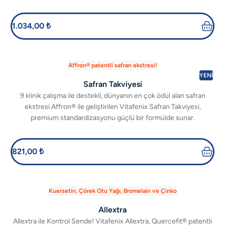
1.034,00 ₺
Affron® patentli safran ekstresi!
YENİ
Safran Takviyesi
9 klinik çalışma ile destekli, dünyanın en çok ödül alan safran
ekstresi Affron® ile geliştirilen Vitafenix Safran Takviyesi,
premium standardizasyonu güçlü bir formülde sunar.
821,00 ₺
Kuersetin, Çörek Otu Yağı, Bromelain ve Çinko
Allextra
Allextra ile Kontrol Sende! Vitafenix Allextra, Quercefit® patentli