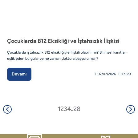
Çocuklarda B12 Eksikliği ve İştahsızlık İlişkisi
Çocuklarda iştahsızlık B12 eksikliğiyle ilişkili olabilir mi? Bilimsel kanıtlar,
eşlik eden bulgular ve ne zaman doktora başvurulmalı?
Devamı
07/07/2026
09:23
1
2
3
4
..
28