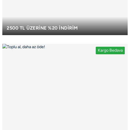
2500 TL ÜZERİNE %20 İNDİRİM
TÜM ÜRÜNLERDE GEÇERLİDİR. ÖDEME SAYFASINDAN
PROMOSYONU SEÇMEYİ UNUTMAYIN!
Kargo Bedava