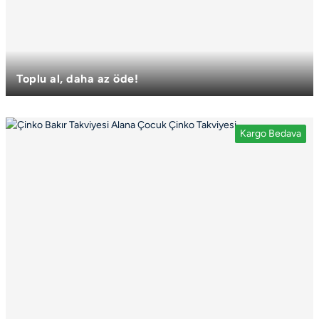
Toplu al, daha az öde!
D3K2 İkinci Ürüne %5 İndirim!
Kargo Bedava