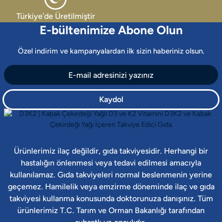
Sprey Formda Çocuklar İçin D Vitamini!
Türkiye’de Üretilmiştir
E-bültenimize Abone Olun
Çocuk D3 Vitamini
Çocuklar için Vitamin D3 Vitafenix’te kabak çekirdeği yağıyla buluştu
Özel indirim ve kampanyalardan ilk sizin haberiniz olsun.
547,00 ₺
Kaydol
Ürünlerimiz ilaç değildir, gıda takviyesidir. Herhangi bir
hastalığın önlenmesi veya tedavi edilmesi amacıyla
kullanılamaz. Gıda takviyeleri normal beslenmenin yerine
geçemez. Hamilelik veya emzirme döneminde ilaç ve gıda
takviyesi kullanma konusunda doktorunuza danışınız. Tüm
ürünlerimiz T.C. Tarım ve Orman Bakanlığı tarafından