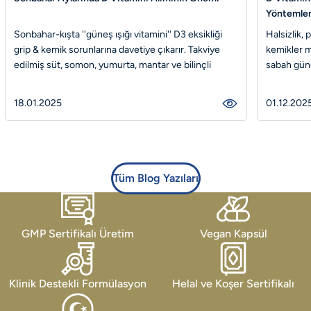
Yöntemler
D3K2 vitaminleri kabak çekirdeği
Sonbahar-kışta ''güneş ışığı vitamini'' D3 eksikliği
Halsizlik, 
grip & kemik sorunlarına davetiye çıkarır. Takviye
kemikler mi
D3K2 Vitami
edilmiş süt, somon, yumurta, mantar ve bilinçli
sabah güne
Vitafenix D3K2 ve Kabak Çekirdeği Yağı İçeren Takviye Edici Gıda ile 
PureWay C® teknolojisi yüksek emilim ve biyoyararlanım sunan Lipozom
takviye kullanımı ile bağışıklığınızı güçlendirin,
enerjini, 
kalsiyum emilimini artırın, kışa hazır kalın!
D’ni bugün 
18.01.2025
01.12.202
610,00 ₺
1.197,00 ₺
Tüm Blog Yazıları
5 BİLEŞEN TEK KAPSÜL! Cognifenix, Cognizin Sitikolin ve fosfatidilserin
Gardınızı alın! Angard tek kapsülde 6 bileşeni bir arada sunar: L-Glu
GMP Sertifikalı Üretim
Vegan Kapsül
Klinik Destekli Formülasyon
Helal ve Koşer Sertifikalı
2.112,00 ₺
2.267,00 ₺