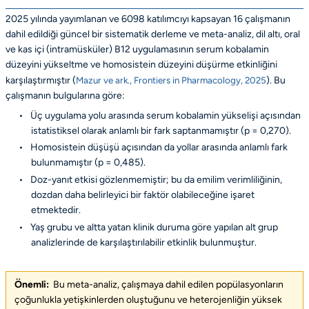
2025 yılında yayımlanan ve 6098 katılımcıyı kapsayan 16 çalışmanın
dahil edildiği güncel bir sistematik derleme ve meta-analiz, dil altı, oral
ve kas içi (intramüsküler) B12 uygulamasının serum kobalamin
düzeyini yükseltme ve homosistein düzeyini düşürme etkinliğini
karşılaştırmıştır (
Mazur ve ark., Frontiers in Pharmacology, 2025
). Bu
çalışmanın bulgularına göre:
•
Üç uygulama yolu arasında serum kobalamin yükselişi açısından
istatistiksel olarak anlamlı bir fark saptanmamıştır (p = 0,270).
•
Homosistein düşüşü açısından da yollar arasında anlamlı fark
bulunmamıştır (p = 0,485).
•
Doz-yanıt etkisi gözlenmemiştir; bu da emilim verimliliğinin,
dozdan daha belirleyici bir faktör olabileceğine işaret
etmektedir.
•
Yaş grubu ve altta yatan klinik duruma göre yapılan alt grup
analizlerinde de karşılaştırılabilir etkinlik bulunmuştur.
Önemli:
Bu meta-analiz, çalışmaya dahil edilen popülasyonların
çoğunlukla yetişkinlerden oluştuğunu ve heterojenliğin yüksek