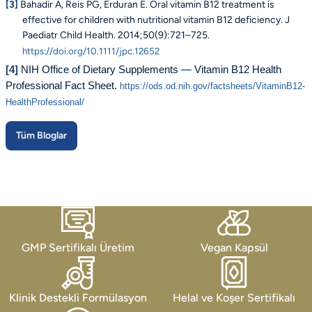
[3]
Bahadir A, Reis PG, Erduran E. Oral vitamin B12 treatment is
effective for children with nutritional vitamin B12 deficiency. J
Paediatr Child Health. 2014;50(9):721–725.
https://doi.org/10.1111/jpc.12652
[4]
NIH Office of Dietary Supplements — Vitamin B12 Health
Professional Fact Sheet.
https://ods.od.nih.gov/factsheets/VitaminB12-
HealthProfessional/
Tüm Bloglar
GMP Sertifikalı Üretim
Vegan Kapsül
Klinik Destekli Formülasyon
Helal ve Koşer Sertifikalı