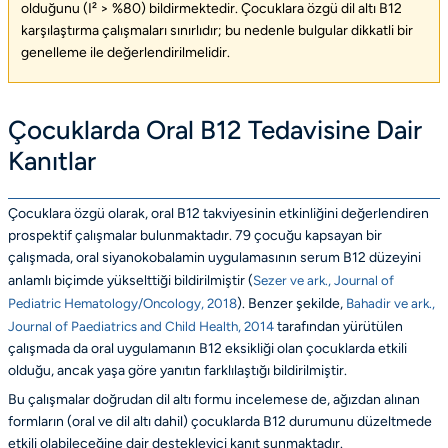
olduğunu (I² > %80) bildirmektedir. Çocuklara özgü dil altı B12
karşılaştırma çalışmaları sınırlıdır; bu nedenle bulgular dikkatli bir
genelleme ile değerlendirilmelidir.
Çocuklarda Oral B12 Tedavisine Dair
Kanıtlar
Çocuklara özgü olarak, oral B12 takviyesinin etkinliğini değerlendiren
prospektif çalışmalar bulunmaktadır. 79 çocuğu kapsayan bir
çalışmada, oral siyanokobalamin uygulamasının serum B12 düzeyini
anlamlı biçimde yükselttiği bildirilmiştir (
Sezer ve ark., Journal of
Pediatric Hematology/Oncology, 2018
). Benzer şekilde,
Bahadir ve ark.,
Journal of Paediatrics and Child Health, 2014
tarafından yürütülen
çalışmada da oral uygulamanın B12 eksikliği olan çocuklarda etkili
olduğu, ancak yaşa göre yanıtın farklılaştığı bildirilmiştir.
Bu çalışmalar doğrudan dil altı formu incelemese de, ağızdan alınan
formların (oral ve dil altı dahil) çocuklarda B12 durumunu düzeltmede
etkili olabileceğine dair destekleyici kanıt sunmaktadır.