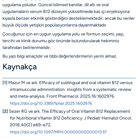
uygulama yoludur. Güncel bilimsel kanıtlar, dil altı ve oral
uygulamaların serum B12 düzeyini yükseltmede kas içi enjeksiyona
kıyasla benzer etkinlik gösterdiğini desteklemektedir; ancak bu veriler
büyük ölçüde yetişkin popülasyonlarına dayanmaktadır.
Çocuğunuz için en uygun uygulama yolu ve formun seçimi, yaşı,
tercihi ve klinik durumu göz önünde bulundurularak hekiminiz
tarafından belirlenmelidir.
Bu yazı bilgi amaçlıdır ve tıbbi değerlendirmenin yerini almaz.
Kaynakça
[1]
Mazur M ve ark. Efficacy of sublingual and oral vitamin B12 versus
intramuscular administration: insights from a systematic review
and meta-analysis. Front Pharmacol. 2025;16:1602976.
https://doi.org/10.3389/fphar.2025.1602976
[2]
Sezer RG ve ark. The Efficacy of Oral Vitamin B12 Replacement
for Nutritional Vitamin B12 Deficiency. J Pediatr Hematol Oncol.
2018;40(2):e69–e72.
https://doi.org/10.1097/MPH.0000000000001037