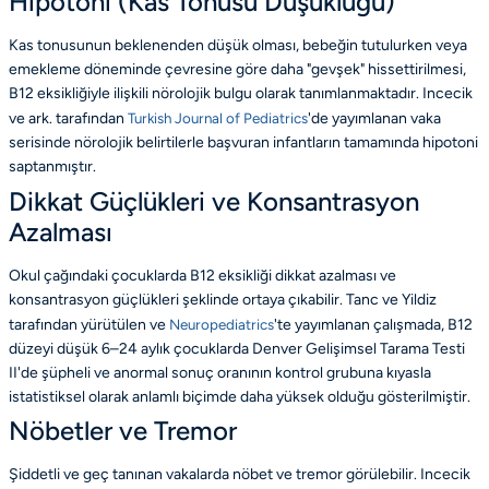
Hipotoni (Kas Tonusu Düşüklüğü)
Kas tonusunun beklenenden düşük olması, bebeğin tutulurken veya
emekleme döneminde çevresine göre daha "gevşek" hissettirilmesi,
B12 eksikliğiyle ilişkili nörolojik bulgu olarak tanımlanmaktadır. Incecik
ve ark. tarafından
Turkish Journal of Pediatrics
'de yayımlanan vaka
serisinde nörolojik belirtilerle başvuran infantların tamamında hipotoni
saptanmıştır.
Dikkat Güçlükleri ve Konsantrasyon
Azalması
Okul çağındaki çocuklarda B12 eksikliği dikkat azalması ve
konsantrasyon güçlükleri şeklinde ortaya çıkabilir. Tanc ve Yildiz
tarafından yürütülen ve
Neuropediatrics
'te yayımlanan çalışmada, B12
düzeyi düşük 6–24 aylık çocuklarda Denver Gelişimsel Tarama Testi
II'de şüpheli ve anormal sonuç oranının kontrol grubuna kıyasla
istatistiksel olarak anlamlı biçimde daha yüksek olduğu gösterilmiştir.
Nöbetler ve Tremor
Şiddetli ve geç tanınan vakalarda nöbet ve tremor görülebilir. Incecik