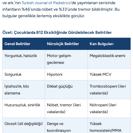
ve ark.'nın
Turkish Journal of Pediatrics
'de yayımlanan serisinde
infantların %46'sında nöbet ve %33'ünde tremor bildirilmiştir. Bu
bulgular genellikle ilerlemiş eksiklikte görülür.
Özet: Çocuklarda B12 Eksikliğinde Görülebilecek Belirtiler
Genel Belirtiler
Nörolojik Belirtiler
Kan Bulguları
Yorgunluk, halsizlik
Motor gelişim
Megaloblastik anemi
gecikmesi
Solgunluk
Hipotoni
Yüksek MCV
İştahsızlık, kilo
Dikkat güçlüğü
Trombositopeni (ileri
alamama
vakalarda)
Huzursuzluk, sinirlilik
Nöbet, tremor (ileri
Nötropeni (ileri
vakalarda)
vakalarda)
Glossit (dil değişikliği)
Denge ve
Yüksek
koordinasyon
homosistein/MMA