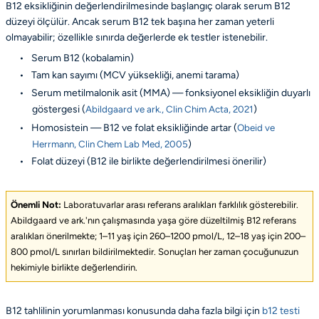
B12 eksikliğinin değerlendirilmesinde başlangıç olarak serum B12
düzeyi ölçülür. Ancak serum B12 tek başına her zaman yeterli
olmayabilir; özellikle sınırda değerlerde ek testler istenebilir.
•
Serum B12 (kobalamin)
•
Tam kan sayımı (MCV yüksekliği, anemi tarama)
•
Serum metilmalonik asit (MMA) — fonksiyonel eksikliğin duyarlı
göstergesi (
Abildgaard ve ark., Clin Chim Acta, 2021
)
•
Homosistein — B12 ve folat eksikliğinde artar (
Obeid ve
Herrmann, Clin Chem Lab Med, 2005
)
•
Folat düzeyi (B12 ile birlikte değerlendirilmesi önerilir)
Önemli Not:
Laboratuvarlar arası referans aralıkları farklılık gösterebilir.
Abildgaard ve ark.'nın çalışmasında yaşa göre düzeltilmiş B12 referans
aralıkları önerilmekte; 1–11 yaş için 260–1200 pmol/L, 12–18 yaş için 200–
800 pmol/L sınırları bildirilmektedir. Sonuçları her zaman çocuğunuzun
hekimiyle birlikte değerlendirin.
B12 tahlilinin yorumlanması konusunda daha fazla bilgi için
b12 testi