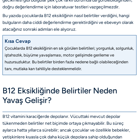
gecikmesi gibi bulgular pek çok farklı durumda da görülebildiğinden,
doğru değerlendirme için laboratuvar testleri vazgeçilmezdir.
Bu yazıda çocuklarda B12 eksikliğinin nasıl belirtiler verdiğini, hangi
bulguların daha ciddi değerlendirme gerektirdiğini ve ebeveyn olarak
atacağınız sonraki adımları ele alıyoruz.
Kısa Cevap
Çocuklarda B12 eksikliğinin en sık görülen belirtileri; yorgunluk, solgunluk,
iştahsızlık, büyüme yavaşlaması, motor gelişimde gerileme ve
huzursuzluktur. Bu belirtiler birden fazla nedene bağlı olabileceğinden
tanı, mutlaka kan tahliliyle desteklenmelidir.
B12 Eksikliğinde Belirtiler Neden
Yavaş Gelişir?
B12 vitamini karaciğerde depolanır. Vücuttaki mevcut depolar
tükenmeden belirtiler net biçimde ortaya çıkmayabilir. Bu süreç
aylarca hatta yıllarca sürebilir; ancak çocuklar ve özellikle bebekler,
yetişkinlere kıyasla çok daha küçük depolara sahip olduğundan