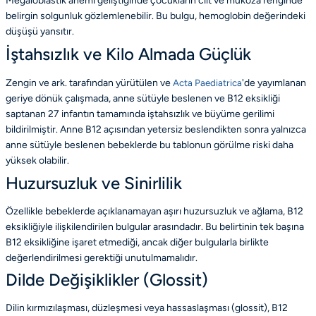
Megaloblastik anemi geliştiğinde çocukların cilt ve mukoza renginde
belirgin solgunluk gözlemlenebilir. Bu bulgu, hemoglobin değerindeki
düşüşü yansıtır.
İştahsızlık ve Kilo Almada Güçlük
Zengin ve ark. tarafından yürütülen ve
Acta Paediatrica
'de yayımlanan
geriye dönük çalışmada, anne sütüyle beslenen ve B12 eksikliği
saptanan 27 infantın tamamında iştahsızlık ve büyüme gerilimi
bildirilmiştir. Anne B12 açısından yetersiz beslendikten sonra yalnızca
anne sütüyle beslenen bebeklerde bu tablonun görülme riski daha
yüksek olabilir.
Huzursuzluk ve Sinirlilik
Özellikle bebeklerde açıklanamayan aşırı huzursuzluk ve ağlama, B12
eksikliğiyle ilişkilendirilen bulgular arasındadır. Bu belirtinin tek başına
B12 eksikliğine işaret etmediği, ancak diğer bulgularla birlikte
değerlendirilmesi gerektiği unutulmamalıdır.
Dilde Değişiklikler (Glossit)
Dilin kırmızılaşması, düzleşmesi veya hassaslaşması (glossit), B12