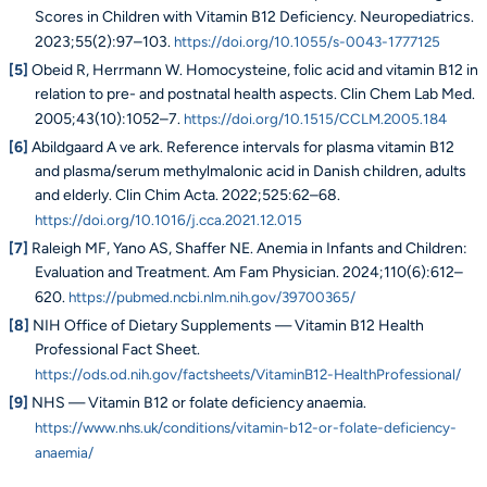
Scores in Children with Vitamin B12 Deficiency. Neuropediatrics.
2023;55(2):97–103.
https://doi.org/10.1055/s-0043-1777125
[5]
Obeid R, Herrmann W. Homocysteine, folic acid and vitamin B12 in
relation to pre- and postnatal health aspects. Clin Chem Lab Med.
2005;43(10):1052–7.
https://doi.org/10.1515/CCLM.2005.184
[6]
Abildgaard A ve ark. Reference intervals for plasma vitamin B12
and plasma/serum methylmalonic acid in Danish children, adults
and elderly. Clin Chim Acta. 2022;525:62–68.
https://doi.org/10.1016/j.cca.2021.12.015
[7]
Raleigh MF, Yano AS, Shaffer NE. Anemia in Infants and Children:
Evaluation and Treatment. Am Fam Physician. 2024;110(6):612–
620.
https://pubmed.ncbi.nlm.nih.gov/39700365/
[8]
NIH Office of Dietary Supplements — Vitamin B12 Health
Professional Fact Sheet.
https://ods.od.nih.gov/factsheets/VitaminB12-HealthProfessional/
[9]
NHS — Vitamin B12 or folate deficiency anaemia.
https://www.nhs.uk/conditions/vitamin-b12-or-folate-deficiency-
anaemia/