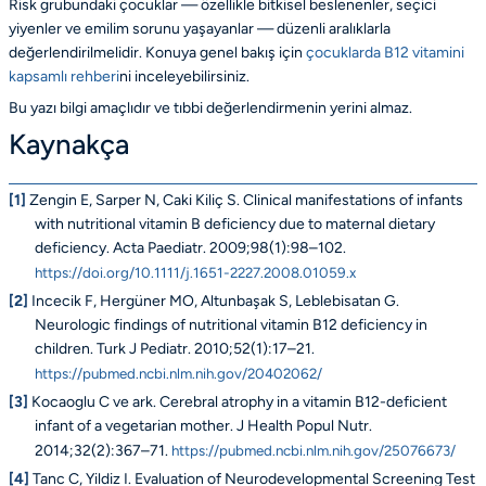
Risk grubundaki çocuklar — özellikle bitkisel beslenenler, seçici
yiyenler ve emilim sorunu yaşayanlar — düzenli aralıklarla
değerlendirilmelidir. Konuya genel bakış için
çocuklarda B12 vitamini
kapsamlı rehberi
ni inceleyebilirsiniz.
Bu yazı bilgi amaçlıdır ve tıbbi değerlendirmenin yerini almaz.
Kaynakça
[1]
Zengin E, Sarper N, Caki Kiliç S. Clinical manifestations of infants
with nutritional vitamin B deficiency due to maternal dietary
deficiency. Acta Paediatr. 2009;98(1):98–102.
https://doi.org/10.1111/j.1651-2227.2008.01059.x
[2]
Incecik F, Hergüner MO, Altunbaşak S, Leblebisatan G.
Neurologic findings of nutritional vitamin B12 deficiency in
children. Turk J Pediatr. 2010;52(1):17–21.
https://pubmed.ncbi.nlm.nih.gov/20402062/
[3]
Kocaoglu C ve ark. Cerebral atrophy in a vitamin B12-deficient
infant of a vegetarian mother. J Health Popul Nutr.
2014;32(2):367–71.
https://pubmed.ncbi.nlm.nih.gov/25076673/
[4]
Tanc C, Yildiz I. Evaluation of Neurodevelopmental Screening Test