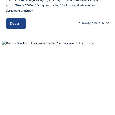
üretimini destekleyerek uykuya dalmayı hızlandırır ve uyku kalitesini
artırır. Günde 200–400 mg, yatmadan 30 dk önce; doktorunuza
danışmayı unutmayın!
Devamı
18/01/2026
14:05