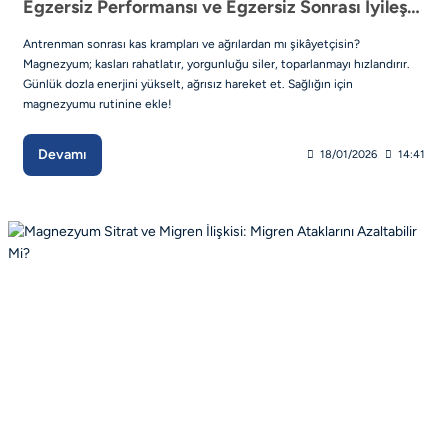
Egzersiz Performansı ve Egzersiz Sonrası İyileşme Döneminde Magnezyumun Önemi
Antrenman sonrası kas krampları ve ağrılardan mı şikâyetçisin?
Magnezyum; kasları rahatlatır, yorgunluğu siler, toparlanmayı hızlandırır.
Günlük dozla enerjini yükselt, ağrısız hareket et. Sağlığın için
magnezyumu rutinine ekle!
Devamı
18/01/2026
14:41