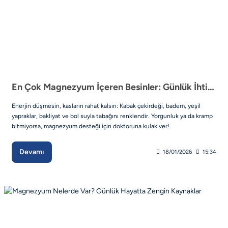
En Çok Magnezyum İçeren Besinler: Günlük İhtiyacınızı Karşılamak İçin Bilimsel Rehber
Enerjin düşmesin, kasların rahat kalsın: Kabak çekirdeği, badem, yeşil
yapraklar, bakliyat ve bol suyla tabağını renklendir. Yorgunluk ya da kramp
bitmiyorsa, magnezyum desteği için doktoruna kulak ver!
Devamı
18/01/2026
15:34