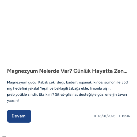
Magnezyum Nelerde Var? Günlük Hayatta Zengin Kaynaklar
Magnezyum gücü: Kabak çekirdeği, badem, ıspanak, kinoa, somon ile 350
mg hedefini yakala! Yeşili ve baklagili tabağa ekle, limonla pişir,
prebiyotikle sindir. Eksik mi? Sitrat-glisinat desteğiyle çöz, enerjin tavan
yapsın!
Devamı
18/01/2026
15:34