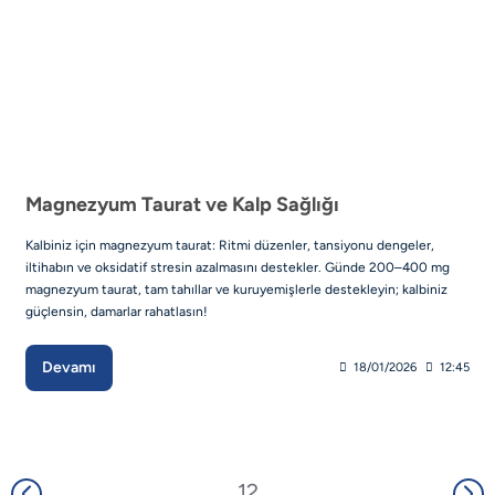
Magnezyum Taurat ve Kalp Sağlığı
Kalbiniz için magnezyum taurat: Ritmi düzenler, tansiyonu dengeler,
iltihabın ve oksidatif stresin azalmasını destekler. Günde 200–400 mg
magnezyum taurat, tam tahıllar ve kuruyemişlerle destekleyin; kalbiniz
güçlensin, damarlar rahatlasın!
Devamı
18/01/2026
12:45
1
2