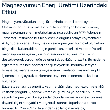
Magnezyumun Enerji Üretimi Üzerindeki
Etkisi
Magnezyum, vücudun enerji üretiminde önemli bir rol oynar.
Massachusetts General Hospital tarafından yapılan araştırmalar,
magnezyumun enerji metabolizmasında etkili olan ATP (Adenozin
Trifosfat) üretiminde kilit bir bileşen olduğunu ortaya koymaktadır.
ATP, hücre içi enerji taşıyıcısıdır ve magnezyum bu molekülün etkin
bir şekilde kullanılabilmesi için gerekli enzimleri aktive eder. Yeterli
magnezyum seviyeleri, kas hücrelerinin enerji üretim sürecini
destekleyerek yorgunluğu ve enerji düşüklüğünü azaltır. Bu nedenle
egzersiz süresince optimal enerji seviyelerini korumak isteyen
bireylerde, magnezyum takviyesi, enerji metabolizmasının sağlıklı
işlemesini sağlayarak performans kaybının önlenmesine katkıda
bulunabilir.
Egzersiz esnasında enerji tüketimi arttığından, magnezyum eksikliği
kaslarda yorgunluk, ağrı ve kramp oluşumuna yol açabilir. Vücutta
yeterli magnezyum düzeyi sağlandığında ise kaslar daha uzun süre
dayanıklılığını koruyabilir ve egzersiz sonrası toparlanma süreci
hızlanabilir. Mayo Clinic tarafından yapılan çalışmalarda,