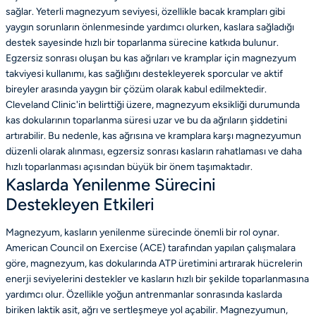
sağlar. Yeterli magnezyum seviyesi, özellikle bacak krampları gibi
yaygın sorunların önlenmesinde yardımcı olurken, kaslara sağladığı
destek sayesinde hızlı bir toparlanma sürecine katkıda bulunur.
Egzersiz sonrası oluşan bu kas ağrıları ve kramplar için magnezyum
takviyesi kullanımı, kas sağlığını destekleyerek sporcular ve aktif
bireyler arasında yaygın bir çözüm olarak kabul edilmektedir.
Cleveland Clinic'in belirttiği üzere, magnezyum eksikliği durumunda
kas dokularının toparlanma süresi uzar ve bu da ağrıların şiddetini
artırabilir. Bu nedenle, kas ağrısına ve kramplara karşı magnezyumun
düzenli olarak alınması, egzersiz sonrası kasların rahatlaması ve daha
hızlı toparlanması açısından büyük bir önem taşımaktadır.
Kaslarda Yenilenme Sürecini
Destekleyen Etkileri
Magnezyum, kasların yenilenme sürecinde önemli bir rol oynar.
American Council on Exercise (ACE) tarafından yapılan çalışmalara
göre, magnezyum, kas dokularında ATP üretimini artırarak hücrelerin
enerji seviyelerini destekler ve kasların hızlı bir şekilde toparlanmasına
yardımcı olur. Özellikle yoğun antrenmanlar sonrasında kaslarda
biriken laktik asit, ağrı ve sertleşmeye yol açabilir. Magnezyumun,