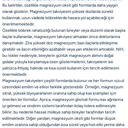
Bu belirtiler, özellikle magnezyum oksit gibi formlarda daha yaygın
olarak gözlenir. Magnezyum takviyesini yüksek dozlarda sürekli
kullanmak, uzun vadede böbreklerde hasara yol açabileceği için
önerilmemektedir.
Özellikle böbrek rahatsızlığı bulunan bireyler veya düzenli olarak başka
ilaçlar kullananlar, magnezyum takviyesi almadan önce doktorlarına
danışmalıdır. Zira yüksek doz magnezyum, bazı ilaçlarla etkileşime
girebilir ve ilacın etkinliğini azaltabilir veya yan etkilerini artırabilir. NIH,
bu riskler nedeniyle, bireylerin günlük magnezyum alımını doğal
gıdalar yoluyla karşılamaya özen göstermelerini, takviyelerin ise
yalnızca ihtiyaç halinde ve kısa süreli kullanım için tercih edilmesini
önermektedir.
Magnezyum takviyeleri çeşitli formlarda bulunur ve her formun vücut
üzerindeki emilim ve etkisi farklılık gösterebilir. Örneğin, magnezyum
sitrat, yüksek biyoyararlanım oranına sahip olup kas krampları için
önerilen bir formdur. Ayrıca, magnezyum glisinat formu kas ağrılarına
iyi gelmesi ve sindirim sistemi tarafından kolay tolere edilmesiyle
bilinir, bu nedenle hassas mideye sahip bireyler tarafından tercih
edilmektedir. Diğer yandan, magnezyum oksit gibi formlar düşük
emilim oranına sahip olduğundan kısa süreli veya hızlı etki yerine daha