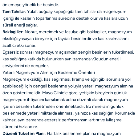
önlemeye yönelik bir besindir.
Tam Tahıllar
: Yulaf, buğday kepeği gibi tam tahıllar da magnezyum
içeriği ile kasların toparlanma sürecine destek olur ve kaslara uzun
süreli enerji sağlar.
Baklagiller
: Nohut, mercimek ve fasulye gibi baklagiller, magnezyum
eksikliği yaşayan bireyler için faydalı besinlerdir ve kas kasılmalarını
azaltıcı etki sunar.
Egzersiz sonrası magnezyum açısından zengin besinlerin tüketilmesi,
kas sağlığına katkıda bulunurken aynı zamanda vücudun enerji
seviyelerini de dengeler.
Yeterli Magnezyum Alımı için Beslenme Önerileri
Magnezyum eksikliği, kas seğirmesi, kramp ve ağrı gibi sorunlara yol
açabileceği için dengeli beslenme yoluyla yeterli magnezyum alımına
özen gösterilmelidir. Mayo Clinic’e göre, yetişkin bireylerin günlük
magnezyum ihtiyacını karşılamak adına düzenli olarak magnezyum
içeren besinleri tüketmeleri önerilmektedir. Bu mineralin günlük
beslenmede yeterli miktarda alınması, yalnızca kas sağlığını korumakla
kalmaz, aynı zamanda egzersiz performansını artırır ve iyileşme
sürecini hızlandırır.
Düzenli Tüketim Planı
: Haftalık beslenme planına magnezyum