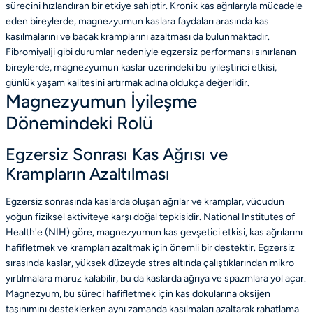
sürecini hızlandıran bir etkiye sahiptir. Kronik kas ağrılarıyla mücadele
eden bireylerde, magnezyumun kaslara faydaları arasında kas
kasılmalarını ve bacak kramplarını azaltması da bulunmaktadır.
Fibromiyalji gibi durumlar nedeniyle egzersiz performansı sınırlanan
bireylerde, magnezyumun kaslar üzerindeki bu iyileştirici etkisi,
günlük yaşam kalitesini artırmak adına oldukça değerlidir.
Magnezyumun İyileşme
Dönemindeki Rolü
Egzersiz Sonrası Kas Ağrısı ve
Krampların Azaltılması
Egzersiz sonrasında kaslarda oluşan ağrılar ve kramplar, vücudun
yoğun fiziksel aktiviteye karşı doğal tepkisidir. National Institutes of
Health'e (NIH) göre, magnezyumun kas gevşetici etkisi, kas ağrılarını
hafifletmek ve krampları azaltmak için önemli bir destektir. Egzersiz
sırasında kaslar, yüksek düzeyde stres altında çalıştıklarından mikro
yırtılmalara maruz kalabilir, bu da kaslarda ağrıya ve spazmlara yol açar.
Magnezyum, bu süreci hafifletmek için kas dokularına oksijen
taşınımını desteklerken aynı zamanda kasılmaları azaltarak rahatlama