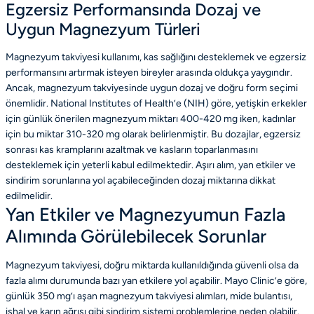
Egzersiz Performansında Dozaj ve
Uygun Magnezyum Türleri
Magnezyum takviyesi kullanımı, kas sağlığını desteklemek ve egzersiz
performansını artırmak isteyen bireyler arasında oldukça yaygındır.
Ancak, magnezyum takviyesinde uygun dozaj ve doğru form seçimi
önemlidir. National Institutes of Health’e (NIH) göre, yetişkin erkekler
için günlük önerilen magnezyum miktarı 400-420 mg iken, kadınlar
için bu miktar 310-320 mg olarak belirlenmiştir. Bu dozajlar, egzersiz
sonrası kas kramplarını azaltmak ve kasların toparlanmasını
desteklemek için yeterli kabul edilmektedir. Aşırı alım, yan etkiler ve
sindirim sorunlarına yol açabileceğinden dozaj miktarına dikkat
edilmelidir.
Yan Etkiler ve Magnezyumun Fazla
Alımında Görülebilecek Sorunlar
Magnezyum takviyesi, doğru miktarda kullanıldığında güvenli olsa da
fazla alımı durumunda bazı yan etkilere yol açabilir. Mayo Clinic’e göre,
günlük 350 mg’ı aşan magnezyum takviyesi alımları, mide bulantısı,
ishal ve karın ağrısı gibi sindirim sistemi problemlerine neden olabilir.