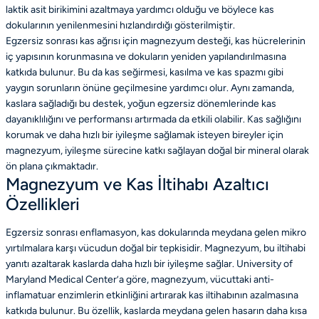
laktik asit birikimini azaltmaya yardımcı olduğu ve böylece kas
dokularının yenilenmesini hızlandırdığı gösterilmiştir.
Egzersiz sonrası kas ağrısı için magnezyum desteği, kas hücrelerinin
iç yapısının korunmasına ve dokuların yeniden yapılandırılmasına
katkıda bulunur. Bu da kas seğirmesi, kasılma ve kas spazmı gibi
yaygın sorunların önüne geçilmesine yardımcı olur. Aynı zamanda,
kaslara sağladığı bu destek, yoğun egzersiz dönemlerinde kas
dayanıklılığını ve performansı artırmada da etkili olabilir. Kas sağlığını
korumak ve daha hızlı bir iyileşme sağlamak isteyen bireyler için
magnezyum, iyileşme sürecine katkı sağlayan doğal bir mineral olarak
ön plana çıkmaktadır.
Magnezyum ve Kas İltihabı Azaltıcı
Özellikleri
Egzersiz sonrası enflamasyon, kas dokularında meydana gelen mikro
yırtılmalara karşı vücudun doğal bir tepkisidir. Magnezyum, bu iltihabi
yanıtı azaltarak kaslarda daha hızlı bir iyileşme sağlar. University of
Maryland Medical Center’a göre, magnezyum, vücuttaki anti-
inflamatuar enzimlerin etkinliğini artırarak kas iltihabının azalmasına
katkıda bulunur. Bu özellik, kaslarda meydana gelen hasarın daha kısa