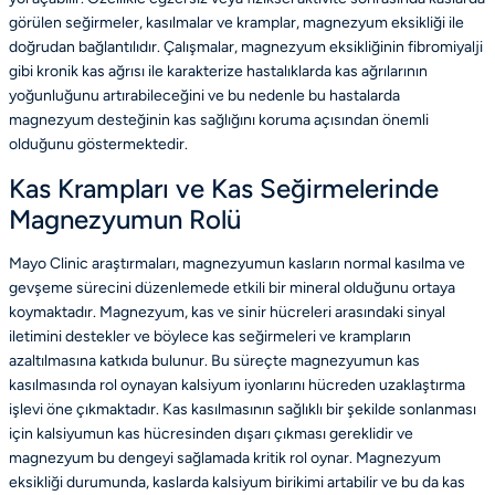
görülen seğirmeler, kasılmalar ve kramplar, magnezyum eksikliği ile
doğrudan bağlantılıdır. Çalışmalar, magnezyum eksikliğinin fibromiyalji
gibi kronik kas ağrısı ile karakterize hastalıklarda kas ağrılarının
yoğunluğunu artırabileceğini ve bu nedenle bu hastalarda
magnezyum desteğinin kas sağlığını koruma açısından önemli
olduğunu göstermektedir.
Kas Krampları ve Kas Seğirmelerinde
Magnezyumun Rolü
Mayo Clinic araştırmaları, magnezyumun kasların normal kasılma ve
gevşeme sürecini düzenlemede etkili bir mineral olduğunu ortaya
koymaktadır. Magnezyum, kas ve sinir hücreleri arasındaki sinyal
iletimini destekler ve böylece kas seğirmeleri ve krampların
azaltılmasına katkıda bulunur. Bu süreçte magnezyumun kas
kasılmasında rol oynayan kalsiyum iyonlarını hücreden uzaklaştırma
işlevi öne çıkmaktadır. Kas kasılmasının sağlıklı bir şekilde sonlanması
için kalsiyumun kas hücresinden dışarı çıkması gereklidir ve
magnezyum bu dengeyi sağlamada kritik rol oynar. Magnezyum
eksikliği durumunda, kaslarda kalsiyum birikimi artabilir ve bu da kas