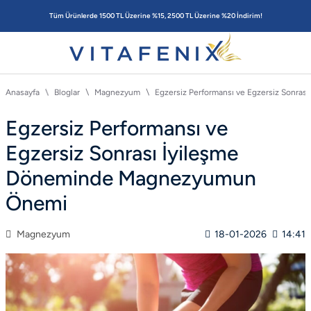
Tüm Ürünlerde 1500 TL Üzerine %15, 2500 TL Üzerine %20 İndirim!
Anasayfa
Bloglar
Magnezyum
Egzersiz Performansı ve Egzersiz Sonr
Egzersiz Performansı ve
Egzersiz Sonrası İyileşme
Döneminde Magnezyumun
Önemi
Magnezyum
18-01-2026
14:41