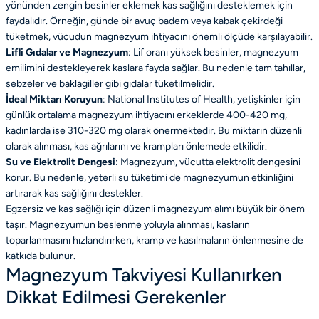
yönünden zengin besinler eklemek kas sağlığını desteklemek için
faydalıdır. Örneğin, günde bir avuç badem veya kabak çekirdeği
tüketmek, vücudun magnezyum ihtiyacını önemli ölçüde karşılayabilir.
Lifli Gıdalar ve Magnezyum
: Lif oranı yüksek besinler, magnezyum
emilimini destekleyerek kaslara fayda sağlar. Bu nedenle tam tahıllar,
sebzeler ve baklagiller gibi gıdalar tüketilmelidir.
İdeal Miktarı Koruyun
: National Institutes of Health, yetişkinler için
günlük ortalama magnezyum ihtiyacını erkeklerde 400-420 mg,
kadınlarda ise 310-320 mg olarak önermektedir. Bu miktarın düzenli
olarak alınması, kas ağrılarını ve krampları önlemede etkilidir.
Su ve Elektrolit Dengesi
: Magnezyum, vücutta elektrolit dengesini
korur. Bu nedenle, yeterli su tüketimi de magnezyumun etkinliğini
artırarak kas sağlığını destekler.
Egzersiz ve kas sağlığı için düzenli magnezyum alımı büyük bir önem
taşır. Magnezyumun beslenme yoluyla alınması, kasların
toparlanmasını hızlandırırken, kramp ve kasılmaların önlenmesine de
katkıda bulunur.
Magnezyum Takviyesi Kullanırken
Dikkat Edilmesi Gerekenler