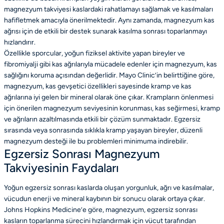
magnezyum takviyesi kaslardaki rahatlamayı sağlamak ve kasılmaları
hafifletmek amacıyla önerilmektedir. Aynı zamanda, magnezyum kas
ağrısı için de etkili bir destek sunarak kasılma sonrası toparlanmayı
hızlandırır.
Özellikle sporcular, yoğun fiziksel aktivite yapan bireyler ve
fibromiyalji gibi kas ağrılarıyla mücadele edenler için magnezyum, kas
sağlığını koruma açısından değerlidir. Mayo Clinic’in belirttiğine göre,
magnezyum, kas gevşetici özellikleri sayesinde kramp ve kas
ağrılarına iyi gelen bir mineral olarak öne çıkar. Krampların önlenmesi
için önerilen magnezyum seviyesinin korunması, kas seğirmesi, kramp
ve ağrıların azaltılmasında etkili bir çözüm sunmaktadır. Egzersiz
sırasında veya sonrasında sıklıkla kramp yaşayan bireyler, düzenli
magnezyum desteği ile bu problemleri minimuma indirebilir.
Egzersiz Sonrası Magnezyum
Takviyesinin Faydaları
Yoğun egzersiz sonrası kaslarda oluşan yorgunluk, ağrı ve kasılmalar,
vücudun enerji ve mineral kaybının bir sonucu olarak ortaya çıkar.
Johns Hopkins Medicine’e göre, magnezyum, egzersiz sonrası
kasların toparlanma sürecini hızlandırmak için vücut tarafından