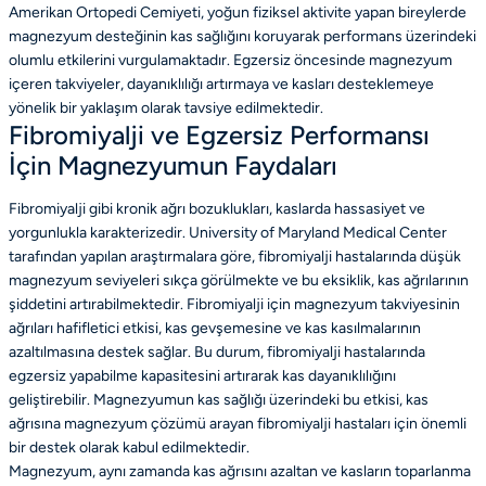
Amerikan Ortopedi Cemiyeti, yoğun fiziksel aktivite yapan bireylerde
magnezyum desteğinin kas sağlığını koruyarak performans üzerindeki
olumlu etkilerini vurgulamaktadır. Egzersiz öncesinde magnezyum
içeren takviyeler, dayanıklılığı artırmaya ve kasları desteklemeye
yönelik bir yaklaşım olarak tavsiye edilmektedir.
Fibromiyalji ve Egzersiz Performansı
İçin Magnezyumun Faydaları
Fibromiyalji gibi kronik ağrı bozuklukları, kaslarda hassasiyet ve
yorgunlukla karakterizedir. University of Maryland Medical Center
tarafından yapılan araştırmalara göre, fibromiyalji hastalarında düşük
magnezyum seviyeleri sıkça görülmekte ve bu eksiklik, kas ağrılarının
şiddetini artırabilmektedir. Fibromiyalji için magnezyum takviyesinin
ağrıları hafifletici etkisi, kas gevşemesine ve kas kasılmalarının
azaltılmasına destek sağlar. Bu durum, fibromiyalji hastalarında
egzersiz yapabilme kapasitesini artırarak kas dayanıklılığını
geliştirebilir. Magnezyumun kas sağlığı üzerindeki bu etkisi, kas
ağrısına magnezyum çözümü arayan fibromiyalji hastaları için önemli
bir destek olarak kabul edilmektedir.
Magnezyum, aynı zamanda kas ağrısını azaltan ve kasların toparlanma