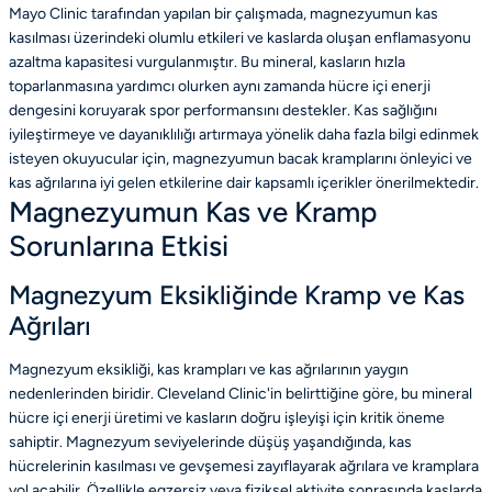
Mayo Clinic tarafından yapılan bir çalışmada, magnezyumun kas
kasılması üzerindeki olumlu etkileri ve kaslarda oluşan enflamasyonu
azaltma kapasitesi vurgulanmıştır. Bu mineral, kasların hızla
toparlanmasına yardımcı olurken aynı zamanda hücre içi enerji
dengesini koruyarak spor performansını destekler. Kas sağlığını
iyileştirmeye ve dayanıklılığı artırmaya yönelik daha fazla bilgi edinmek
isteyen okuyucular için, magnezyumun bacak kramplarını önleyici ve
kas ağrılarına iyi gelen etkilerine dair kapsamlı içerikler önerilmektedir.
Magnezyumun Kas ve Kramp
Sorunlarına Etkisi
Magnezyum Eksikliğinde Kramp ve Kas
Ağrıları
Magnezyum eksikliği, kas krampları ve kas ağrılarının yaygın
nedenlerinden biridir. Cleveland Clinic'in belirttiğine göre, bu mineral
hücre içi enerji üretimi ve kasların doğru işleyişi için kritik öneme
sahiptir. Magnezyum seviyelerinde düşüş yaşandığında, kas
hücrelerinin kasılması ve gevşemesi zayıflayarak ağrılara ve kramplara
yol açabilir. Özellikle egzersiz veya fiziksel aktivite sonrasında kaslarda