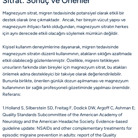
Sitrat: Sonuç ve Öneriler
Magnezyum sitrat, migren tedavisinde potansiyel olarak etkili bir
destek olarak öne çıkmaktadır. Ancak, her bireyin vücut yapısı ve
magnezyum ihtiyacı farklı olduğundan, magnezyum sitratın herkes
için aynı derecede etkili olacağını söylemek mümkün değildir.
Kişisel kullanım deneyimlerine dayanarak, migren tedavisinde
magnezyum sitratın düzenli kullanımının, atakların sıklığını azaltmada
etkili olabileceği gözlemlenmiştir. Özellikle, migreni tetikleyen
unsurların farkında olan bireyler için magnezyum sitrat, bu atakları
önlemek adına destekleyici bir takviye olarak değerlendirilebilir.
Bununla birlikte, önerilen günlük dozun aşılmaması ve magnezyum
kullanımının bir sağlık profesyoneli gözetiminde yapılması önemlidir.
Referans:
1.Holland S, Silberstein SD, Freitag F, Dodick DW, Argoff C, Ashman E;
Quality Standards Subcommittee of the American Academy of
Neurology and the American Headache Society. Evidence-based
guideline update: NSAIDs and other complementary treatments for
episodic migraine prevention in adults: report of the Quality