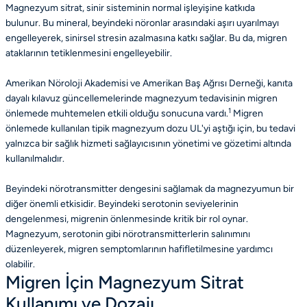
Magnezyum sitrat, sinir sisteminin normal işleyişine katkıda
bulunur. Bu mineral, beyindeki nöronlar arasındaki aşırı uyarılmayı
engelleyerek, sinirsel stresin azalmasına katkı sağlar. Bu da, migren
ataklarının tetiklenmesini engelleyebilir.
Amerikan Nöroloji Akademisi ve Amerikan Baş Ağrısı Derneği, kanıta
dayalı kılavuz güncellemelerinde magnezyum tedavisinin migren
1
önlemede muhtemelen etkili olduğu sonucuna vardı.
Migren
önlemede kullanılan tipik magnezyum dozu UL'yi aştığı için, bu tedavi
yalnızca bir sağlık hizmeti sağlayıcısının yönetimi ve gözetimi altında
kullanılmalıdır.
Beyindeki nörotransmitter dengesini sağlamak da magnezyumun bir
diğer önemli etkisidir. Beyindeki serotonin seviyelerinin
dengelenmesi, migrenin önlenmesinde kritik bir rol oynar.
Magnezyum, serotonin gibi nörotransmitterlerin salınımını
düzenleyerek, migren semptomlarının hafifletilmesine yardımcı
olabilir.
Migren İçin Magnezyum Sitrat
Kullanımı ve Dozajı