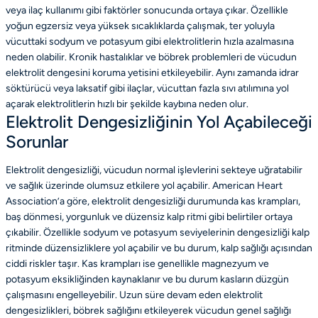
veya ilaç kullanımı gibi faktörler sonucunda ortaya çıkar. Özellikle
yoğun egzersiz veya yüksek sıcaklıklarda çalışmak, ter yoluyla
vücuttaki sodyum ve potasyum gibi elektrolitlerin hızla azalmasına
neden olabilir. Kronik hastalıklar ve böbrek problemleri de vücudun
elektrolit dengesini koruma yetisini etkileyebilir. Aynı zamanda idrar
söktürücü veya laksatif gibi ilaçlar, vücuttan fazla sıvı atılımına yol
açarak elektrolitlerin hızlı bir şekilde kaybına neden olur.
Elektrolit Dengesizliğinin Yol Açabileceği
Sorunlar
Elektrolit dengesizliği, vücudun normal işlevlerini sekteye uğratabilir
ve sağlık üzerinde olumsuz etkilere yol açabilir. American Heart
Association’a göre, elektrolit dengesizliği durumunda kas krampları,
baş dönmesi, yorgunluk ve düzensiz kalp ritmi gibi belirtiler ortaya
çıkabilir. Özellikle sodyum ve potasyum seviyelerinin dengesizliği kalp
ritminde düzensizliklere yol açabilir ve bu durum, kalp sağlığı açısından
ciddi riskler taşır. Kas krampları ise genellikle magnezyum ve
potasyum eksikliğinden kaynaklanır ve bu durum kasların düzgün
çalışmasını engelleyebilir. Uzun süre devam eden elektrolit
dengesizlikleri, böbrek sağlığını etkileyerek vücudun genel sağlığı