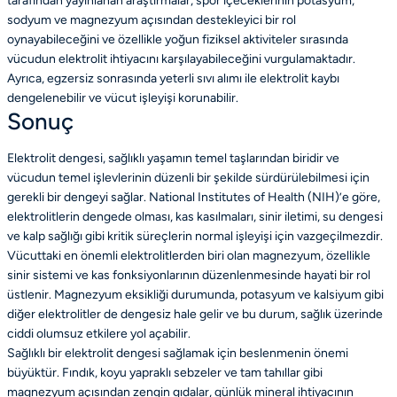
tarafından yayınlanan araştırmalar, spor içeceklerinin potasyum,
sodyum ve magnezyum açısından destekleyici bir rol
oynayabileceğini ve özellikle yoğun fiziksel aktiviteler sırasında
vücudun elektrolit ihtiyacını karşılayabileceğini vurgulamaktadır.
Ayrıca, egzersiz sonrasında yeterli sıvı alımı ile elektrolit kaybı
dengelenebilir ve vücut işleyişi korunabilir.
Sonuç
Elektrolit dengesi, sağlıklı yaşamın temel taşlarından biridir ve
vücudun temel işlevlerinin düzenli bir şekilde sürdürülebilmesi için
gerekli bir dengeyi sağlar. National Institutes of Health (NIH)’e göre,
elektrolitlerin dengede olması, kas kasılmaları, sinir iletimi, su dengesi
ve kalp sağlığı gibi kritik süreçlerin normal işleyişi için vazgeçilmezdir.
Vücuttaki en önemli elektrolitlerden biri olan magnezyum, özellikle
sinir sistemi ve kas fonksiyonlarının düzenlenmesinde hayati bir rol
üstlenir. Magnezyum eksikliği durumunda, potasyum ve kalsiyum gibi
diğer elektrolitler de dengesiz hale gelir ve bu durum, sağlık üzerinde
ciddi olumsuz etkilere yol açabilir.
Sağlıklı bir elektrolit dengesi sağlamak için beslenmenin önemi
büyüktür. Fındık, koyu yapraklı sebzeler ve tam tahıllar gibi
magnezyum açısından zengin gıdalar, günlük mineral ihtiyacının