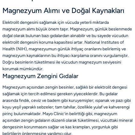
Magnezyum Alımı ve Doğal Kaynakları
Elektrolit dengesini sağlamak için vücuda yeterli miktarda
magnezyum alımı büyük önem taşır. Magnezyum, günlük beslenmede
doğal olarak bulunan bazı gıdalardan alınabilir ve bu sayede vücudun
elektrolit dengesini koruma kapasitesi artar. National Institutes of
Health (NIH), magnezyumun günlük ihtiyaç oranlarını belirlemiş ve
magnezyum kaynaklarının bu ihtiyacı karşılama oranını vurgulamıştır.
Doğru besinlerin tüketilmesi ile vücudun magnezyum seviyesini
korumak mümkündür.
Magnezyum Zengini Gıdalar
Magnezyum açısından zengin besinler, sağlıklı bir elektrolit dengesi
sağlamak için tercih edilmesi gereken yiyeceklerdir. Bu gıdalar
arasında fındık, ceviz ve badem gibi kuruyemişler; ıspanak ve pazı gibi
koyu yeşil yapraklı sebzeler; tam tahıllar, özellikle yulaf ve kahverengi
pirinç bulunmaktadır. Mayo Clinic’in belirttiği gibi, magnezyum
açısından zengin gıdaların düzenli olarak tüketilmesi, vücuttaki mineral
dengesinin korunmasını sağlar ve kas krampları, yorgunluk gibi
belirtilerin önlenmesine yardımcı olur.