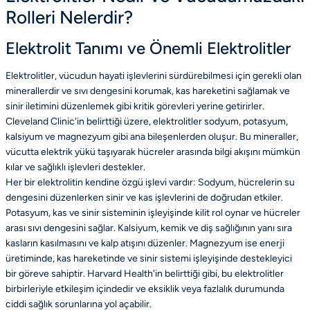
Rolleri Nelerdir?
Elektrolit Tanımı ve Önemli Elektrolitler
Elektrolitler, vücudun hayati işlevlerini sürdürebilmesi için gerekli olan
minerallerdir ve sıvı dengesini korumak, kas hareketini sağlamak ve
sinir iletimini düzenlemek gibi kritik görevleri yerine getirirler.
Cleveland Clinic'in belirttiği üzere, elektrolitler sodyum, potasyum,
kalsiyum ve magnezyum gibi ana bileşenlerden oluşur. Bu mineraller,
vücutta elektrik yükü taşıyarak hücreler arasında bilgi akışını mümkün
kılar ve sağlıklı işlevleri destekler.
Her bir elektrolitin kendine özgü işlevi vardır: Sodyum, hücrelerin su
dengesini düzenlerken sinir ve kas işlevlerini de doğrudan etkiler.
Potasyum, kas ve sinir sisteminin işleyişinde kilit rol oynar ve hücreler
arası sıvı dengesini sağlar. Kalsiyum, kemik ve diş sağlığının yanı sıra
kasların kasılmasını ve kalp atışını düzenler. Magnezyum ise enerji
üretiminde, kas hareketinde ve sinir sistemi işleyişinde destekleyici
bir göreve sahiptir. Harvard Health'in belirttiği gibi, bu elektrolitler
birbirleriyle etkileşim içindedir ve eksiklik veya fazlalık durumunda
ciddi sağlık sorunlarına yol açabilir.