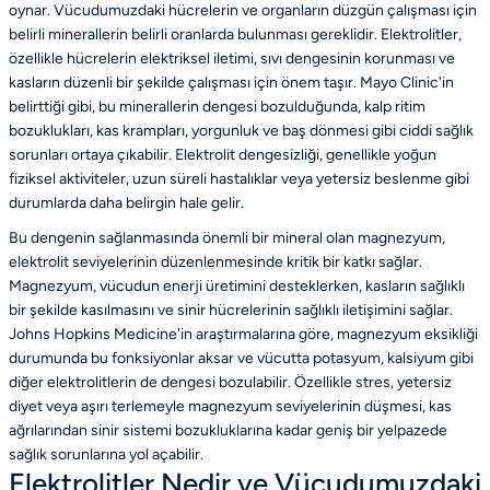
oynar. Vücudumuzdaki hücrelerin ve organların düzgün çalışması için
belirli minerallerin belirli oranlarda bulunması gereklidir. Elektrolitler,
özellikle hücrelerin elektriksel iletimi, sıvı dengesinin korunması ve
kasların düzenli bir şekilde çalışması için önem taşır. Mayo Clinic'in
belirttiği gibi, bu minerallerin dengesi bozulduğunda, kalp ritim
bozuklukları, kas krampları, yorgunluk ve baş dönmesi gibi ciddi sağlık
sorunları ortaya çıkabilir. Elektrolit dengesizliği, genellikle yoğun
fiziksel aktiviteler, uzun süreli hastalıklar veya yetersiz beslenme gibi
durumlarda daha belirgin hale gelir.
Bu dengenin sağlanmasında önemli bir mineral olan magnezyum,
elektrolit seviyelerinin düzenlenmesinde kritik bir katkı sağlar.
Magnezyum, vücudun enerji üretimini desteklerken, kasların sağlıklı
bir şekilde kasılmasını ve sinir hücrelerinin sağlıklı iletişimini sağlar.
Johns Hopkins Medicine'in araştırmalarına göre, magnezyum eksikliği
durumunda bu fonksiyonlar aksar ve vücutta potasyum, kalsiyum gibi
diğer elektrolitlerin de dengesi bozulabilir. Özellikle stres, yetersiz
diyet veya aşırı terlemeyle magnezyum seviyelerinin düşmesi, kas
ağrılarından sinir sistemi bozukluklarına kadar geniş bir yelpazede
sağlık sorunlarına yol açabilir.
Elektrolitler Nedir ve Vücudumuzdaki