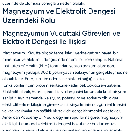
üzerinde de olumsuz sonuçlara neden olabilir.
Magnezyum ve Elektrolit Dengesi
Üzerindeki Rolü
Magnezyumun Vücuttaki Görevleri ve
Elektrolit Dengesi İle İlişkisi
Magnezyum, vücutta birçok temel işlevi yerine getiren hayati bir
mineraldir ve elektrolit dengesinde önemli bir role sahiptir. National
Institutes of Health (NIH) tarafından yapılan araştırmalara göre,
magnezyum yaklaşık 300 biyokimyasal reaksiyonun gerçekleşmesine
olanak tanır. Enerji üretiminden sinir sistemi sağlığına, kas
fonksiyonlarından protein sentezine kadar pek çok görevi üstlenir.
Elektrolit olarak, hücre içindeki sıvı dengesini korumada kritik bir yere
sahiptir. Aynı zamanda, kalsiyum, potasyum ve sodyum gibi diğer
elektrolitlerle etkileşime girerek, sinir sinyallerinin düzgün iletilmesini
ve kas kasılmalarının sağlıklı bir şekilde gerçekleşmesini destekler.
American Academy of Neurology’nin raporlarına göre, magnezyum
eksikliği durumunda elektrolit dengesi bozulur ve bu durum kas
krampları, düzensiz kalp atışı ve sinir sistemi sorunlarına yol açabilir.