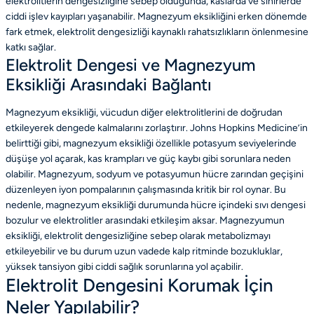
elektrolitlerin dengesizliğine sebep olduğunda, kaslarda ve sinirlerde
ciddi işlev kayıpları yaşanabilir. Magnezyum eksikliğini erken dönemde
fark etmek, elektrolit dengesizliği kaynaklı rahatsızlıkların önlenmesine
katkı sağlar.
Elektrolit Dengesi ve Magnezyum
Eksikliği Arasındaki Bağlantı
Magnezyum eksikliği, vücudun diğer elektrolitlerini de doğrudan
etkileyerek dengede kalmalarını zorlaştırır. Johns Hopkins Medicine’in
belirttiği gibi, magnezyum eksikliği özellikle potasyum seviyelerinde
düşüşe yol açarak, kas krampları ve güç kaybı gibi sorunlara neden
olabilir. Magnezyum, sodyum ve potasyumun hücre zarından geçişini
düzenleyen iyon pompalarının çalışmasında kritik bir rol oynar. Bu
nedenle, magnezyum eksikliği durumunda hücre içindeki sıvı dengesi
bozulur ve elektrolitler arasındaki etkileşim aksar. Magnezyumun
eksikliği, elektrolit dengesizliğine sebep olarak metabolizmayı
etkileyebilir ve bu durum uzun vadede kalp ritminde bozukluklar,
yüksek tansiyon gibi ciddi sağlık sorunlarına yol açabilir.
Elektrolit Dengesini Korumak İçin
Neler Yapılabilir?