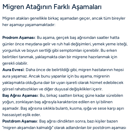
Migren Atağının Farklı Aşamaları
Migren atakları genellikle birkaç aşamadan geçer, ancak tüm bireyler
her aşamayı yaşamamaktadır:
Prodrom Aşaması
: Bu aşama, gerçek baş ağrısından saatler hatta
günler önce meydana gelir ve ruh hali değişimleri, yemek yeme isteği,
yorgunluk ve boyun sertliği gibi semptomları içerebilir. Bu erken
belirtileri tanımak, yaklaşmakta olan bir migrene hazırlanmak için
gerekli olabilir.
Aura Evresi
: Daha önce de belirtildiği gibi, migren hastalarının hepsi
aura yaşamaz. Ancak bunu yapanlar için bu aşama, migrenin
yaklaşmakta olduğuna dair bir uyarı işareti olarak hizmet edebilecek
görsel rahatsızlıkları ve diğer duyusal değişiklikleri içerir.
Baş Ağrısı Aşaması
: Bu, birkaç saatten birkaç güne kadar sürebilen
yoğun, zonklayan baş ağrısıyla karakterize edilen en iyi bilinen
aşamadır. Baş ağrısına sıklıkla bulantı, kusma, ışığa ve sese karşı aşırı
hassasiyet eşlik eder.
Postdrom Aşaması
: Baş ağrısı dindikten sonra, bazı kişiler bazen
"migren akşamdan kalmalığı" olarak adlandırılan bir postdrom aşaması