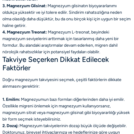
3. Magnezyum Glisinat:
Magnezyum glisinatın biyoyararlanımı
oldukça yüksektir ve iyi tolere edilir. Sindirim rahatsızlığına neden
olma olasılığı daha düşüktür, bu da onu birçok kişi için uygun bir seçim
haline getirir.
4. Magnezyum Treonat:
Magnezyum L-treonat, beyindeki
magnezyum seviyelerini arttırmak için tasarlanmış daha yeni bir
formdur. Bu alandaki araştırmalar devam ederken, migren dahil
nörolojik rahatsızlıklar için potansiyel faydaları olabilir.
Takviye Seçerken Dikkat Edilecek
Faktörler
Doğru magnezyum takviyesini seçmek, çeşitli faktörlerin dikkate
alınmasını gerektirir:
1. Emilim:
Magnezyumun bazı formları diğerlerinden daha iyi emilir.
Özellikle migreni önlemek için magnezyum kullanıyorsanız,
magnezyum sitrat veya magnezyum glisinat gibi biyoyararlılığı yüksek
bir form seçmek isteyebilirsiniz.
2. Dozaj:
Magnezyum takviyelerinin dozajı büyük ölçüde değişebilir.
Doktorunuz, bireysel ihtiyaçlarınıza ve hedeflerinize göre uygun