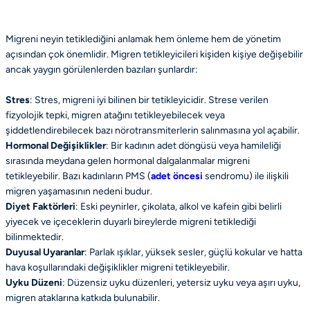
Migreni neyin tetiklediğini anlamak hem önleme hem de yönetim
açısından çok önemlidir. Migren tetikleyicileri kişiden kişiye değişebilir
ancak yaygın görülenlerden bazıları şunlardır:
Stres
: Stres, migreni iyi bilinen bir tetikleyicidir. Strese verilen
fizyolojik tepki, migren atağını tetikleyebilecek veya
şiddetlendirebilecek bazı nörotransmiterlerin salınmasına yol açabilir.
Hormonal Değişiklikler
: Bir kadının adet döngüsü veya hamileliği
sırasında meydana gelen hormonal dalgalanmalar migreni
tetikleyebilir. Bazı kadınların PMS (
adet öncesi
sendromu) ile ilişkili
migren yaşamasının nedeni budur.
Diyet Faktörleri
: Eski peynirler, çikolata, alkol ve kafein gibi belirli
yiyecek ve içeceklerin duyarlı bireylerde migreni tetiklediği
bilinmektedir.
Duyusal Uyaranlar
: Parlak ışıklar, yüksek sesler, güçlü kokular ve hatta
hava koşullarındaki değişiklikler migreni tetikleyebilir.
Uyku Düzeni
: Düzensiz uyku düzenleri, yetersiz uyku veya aşırı uyku,
migren ataklarına katkıda bulunabilir.