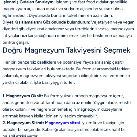
İşlenmiş Gıdaları Sınırlayın
: İşlenmiş ve fast food gıdalar genellikle
magnezyum açısından düşük ve sodyum açısından yüksek olma
eğilimindedir. Diyetinizde bunların tüketimini en aza indirin.
Diyet Kısıtlamalarını Göz önünde bulundurun
: Vejetaryen veya vegan
diyetleri gibi diyet kısıtlamalarınız veya tercihleriniz varsa, magnezyum
ihtiyaçlarınızı karşıladığından emin olmak için bir beslenme uzmanıyla
birlikte çalışın.
Doğru Magnezyum Takviyesini Seçmek
Her biri benzersiz özelliklere ve potansiyel faydalara sahip çeşitli
magnezyum takviyeleri bulunmaktadır. Bu formlar arasındaki farkları
anlamak, magnezyum takviyesi seçerken bilinçli bir karar vermenize
yardımcı olabilir. İşte bazı yaygın türler:
1. Magnezyum Oksit:
Bu form yüksek oranda magnezyum içerir,
ancak genellikle vücut tarafından daha az emilir. Yaygın olarak müshil
olarak kullanılır ve migreni önlemek için magnezyum düzeylerini
artırmak isteyen kişiler için en iyi seçim olmayabilir.
2. Magnezyum Sitrat:
Magnezyum sitrat
iyi emilir ve takviye için
popüler bir seçimdir. Kabızlığı olanlara yardımcı olabilecek hafif bir
müshil etkisi vardır.