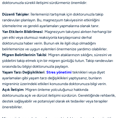
doktorunuzla sürekli iletişimi sürdürmeniz önemlidir:
Düzenli Takipler
: İlerlemenizi tartışmak için doktorunuzla takip
randevuları planlayın. Bu, magnezyum takviyesinin etkinliğini
izlemelerine ve gerekli ayarlamaları yapmalarına olanak tanır.
Yan Etkilerin Bildirilmesi
: Magnezyum takviyesi alırken herhangi bir
yan etki veya olumsuz reaksiyonla karşılaşırsanız derhal
doktorunuza haber verin. Bunun ek ile ilgili olup olmadığını
belirlemenize ve uygun eylemleri önermenize yardımcı olabilirler.
Migren Belirtilerinin Takibi
: Migren ataklarınızın sıklığını, süresini ve
şiddetini takip etmek için bir migren günlüğü tutun. Takip randevuları
sırasında bu bilgiyi doktorunuzla paylaşın.
Yaşam Tarzı Değişiklikleri
:
Stres yönetimi
teknikleri veya diyet
ayarlamaları gibi yaşam tarzı değişiklikleri yaptıysanız, bunların
migreniniz üzerindeki etkileri konusunda doktorunuza bilgi verin.
Açık İletişim
: Migren önleme yolculuğunuz hakkında
doktorunuzla açık ve dürüst iletişimi sürdürün. Gerektiğinde rehberlik,
destek sağlayabilir ve potansiyel olarak ek tedaviler veya terapiler
önerebilirler.