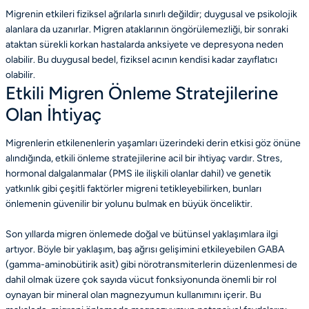
Migrenin etkileri fiziksel ağrılarla sınırlı değildir; duygusal ve psikolojik
alanlara da uzanırlar. Migren ataklarının öngörülemezliği, bir sonraki
ataktan sürekli korkan hastalarda anksiyete ve depresyona neden
olabilir. Bu duygusal bedel, fiziksel acının kendisi kadar zayıflatıcı
olabilir.
Etkili Migren Önleme Stratejilerine
Olan İhtiyaç
Migrenlerin etkilenenlerin yaşamları üzerindeki derin etkisi göz önüne
alındığında, etkili önleme stratejilerine acil bir ihtiyaç vardır. Stres,
hormonal dalgalanmalar (PMS ile ilişkili olanlar dahil) ve genetik
yatkınlık gibi çeşitli faktörler migreni tetikleyebilirken, bunları
önlemenin güvenilir bir yolunu bulmak en büyük önceliktir.
Son yıllarda migren önlemede doğal ve bütünsel yaklaşımlara ilgi
artıyor. Böyle bir yaklaşım, baş ağrısı gelişimini etkileyebilen GABA
(gamma-aminobütirik asit) gibi nörotransmiterlerin düzenlenmesi de
dahil olmak üzere çok sayıda vücut fonksiyonunda önemli bir rol
oynayan bir mineral olan magnezyumun kullanımını içerir. Bu