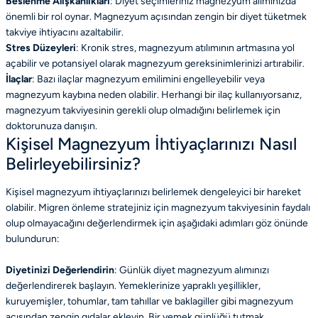
Beslenme Alışkanlıkları
: Diyet seçimleriniz magnezyum alımınızda
önemli bir rol oynar. Magnezyum açısından zengin bir diyet tüketmek
takviye ihtiyacını azaltabilir.
Stres Düzeyleri
: Kronik stres, magnezyum atılımının artmasına yol
açabilir ve potansiyel olarak magnezyum gereksinimlerinizi artırabilir.
İlaçlar
: Bazı ilaçlar magnezyum emilimini engelleyebilir veya
magnezyum kaybına neden olabilir. Herhangi bir ilaç kullanıyorsanız,
magnezyum takviyesinin gerekli olup olmadığını belirlemek için
doktorunuza danışın.
Kişisel Magnezyum İhtiyaçlarınızı Nasıl
Belirleyebilirsiniz?
Kişisel magnezyum ihtiyaçlarınızı belirlemek dengeleyici bir hareket
olabilir. Migren önleme stratejiniz için magnezyum takviyesinin faydalı
olup olmayacağını değerlendirmek için aşağıdaki adımları göz önünde
bulundurun:
Diyetinizi Değerlendirin
: Günlük diyet magnezyum alımınızı
değerlendirerek başlayın. Yemeklerinize yapraklı yeşillikler,
kuruyemişler, tohumlar, tam tahıllar ve baklagiller gibi magnezyum
açısından zengin gıdalar ekleyin. Bir yemek günlüğü tutmak