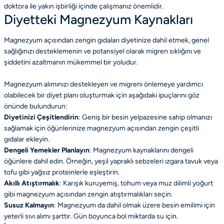
doktora ile yakın işbirliği içinde çalışmanız önemlidir.
Diyetteki Magnezyum Kaynakları
Magnezyum açısından zengin gıdaları diyetinize dahil etmek, genel
sağlığınızı desteklemenin ve potansiyel olarak migren sıklığını ve
şiddetini azaltmanın mükemmel bir yoludur.
Magnezyum alımınızı destekleyen ve migreni önlemeye yardımcı
olabilecek bir diyet planı oluşturmak için aşağıdaki ipuçlarını göz
önünde bulundurun:
Diyetinizi Çeşitlendirin
: Geniş bir besin yelpazesine sahip olmanızı
sağlamak için öğünlerinize magnezyum açısından zengin çeşitli
gıdalar ekleyin.
Dengeli Yemekler Planlayın
: Magnezyum kaynaklarını dengeli
öğünlere dahil edin. Örneğin, yeşil yapraklı sebzeleri ızgara tavuk veya
tofu gibi yağsız proteinlerle eşleştirin.
Akıllı Atıştırmalık
: Karışık kuruyemiş, tohum veya muz dilimli yoğurt
gibi magnezyum açısından zengin atıştırmalıkları seçin.
Susuz Kalmayın
: Magnezyum da dahil olmak üzere besin emilimi için
yeterli sıvı alımı şarttır. Gün boyunca bol miktarda su için.