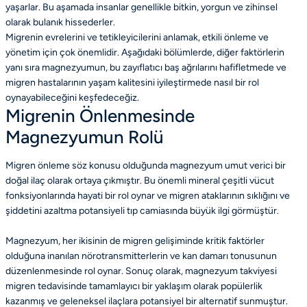
yaşarlar. Bu aşamada insanlar genellikle bitkin, yorgun ve zihinsel
olarak bulanık hissederler.
Migrenin evrelerini ve tetikleyicilerini anlamak, etkili önleme ve
yönetim için çok önemlidir. Aşağıdaki bölümlerde, diğer faktörlerin
yanı sıra magnezyumun, bu zayıflatıcı baş ağrılarını hafifletmede ve
migren hastalarının yaşam kalitesini iyileştirmede nasıl bir rol
oynayabileceğini keşfedeceğiz.
Migrenin Önlenmesinde
Magnezyumun Rolü
Migren önleme söz konusu olduğunda magnezyum umut verici bir
doğal ilaç olarak ortaya çıkmıştır. Bu önemli mineral çeşitli vücut
fonksiyonlarında hayati bir rol oynar ve migren ataklarının sıklığını ve
şiddetini azaltma potansiyeli tıp camiasında büyük ilgi görmüştür.
Magnezyum, her ikisinin de migren gelişiminde kritik faktörler
olduğuna inanılan nörotransmitterlerin ve kan damarı tonusunun
düzenlenmesinde rol oynar. Sonuç olarak, magnezyum takviyesi
migren tedavisinde tamamlayıcı bir yaklaşım olarak popülerlik
kazanmış ve geleneksel ilaçlara potansiyel bir alternatif sunmuştur.