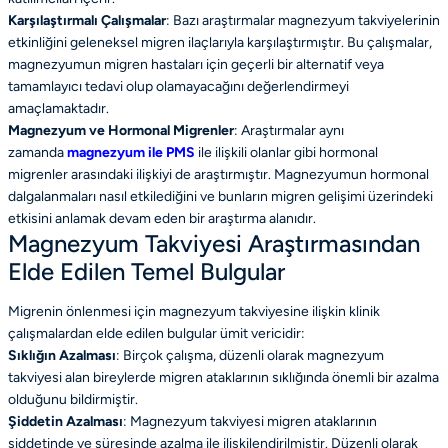
Karşılaştırmalı Çalışmalar
: Bazı araştırmalar magnezyum takviyelerinin
etkinliğini geleneksel migren ilaçlarıyla karşılaştırmıştır. Bu çalışmalar,
magnezyumun migren hastaları için geçerli bir alternatif veya
tamamlayıcı tedavi olup olamayacağını değerlendirmeyi
amaçlamaktadır.
Magnezyum ve Hormonal Migrenler
: Araştırmalar aynı
zamanda
magnezyum ile PMS
ile ilişkili olanlar gibi hormonal
migrenler arasındaki ilişkiyi de araştırmıştır. Magnezyumun hormonal
dalgalanmaları nasıl etkilediğini ve bunların migren gelişimi üzerindeki
etkisini anlamak devam eden bir araştırma alanıdır.
Magnezyum Takviyesi Araştırmasından
Elde Edilen Temel Bulgular
Migrenin önlenmesi için magnezyum takviyesine ilişkin klinik
çalışmalardan elde edilen bulgular ümit vericidir:
Sıklığın Azalması
: Birçok çalışma, düzenli olarak magnezyum
takviyesi alan bireylerde migren ataklarının sıklığında önemli bir azalma
olduğunu bildirmiştir.
Şiddetin Azalması
: Magnezyum takviyesi migren ataklarının
şiddetinde ve süresinde azalma ile ilişkilendirilmiştir. Düzenli olarak