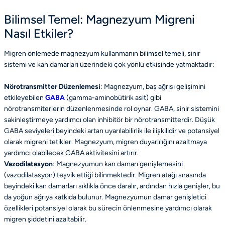
Bilimsel Temel: Magnezyum Migreni
Nasıl Etkiler?
Migren önlemede magnezyum kullanmanın bilimsel temeli, sinir
sistemi ve kan damarları üzerindeki çok yönlü etkisinde yatmaktadır:
Nörotransmitter Düzenlemesi
: Magnezyum, baş ağrısı gelişimini
etkileyebilen
GABA
(gamma-aminobütirik asit) gibi
nörotransmiterlerin düzenlenmesinde rol oynar. GABA, sinir sistemini
sakinleştirmeye yardımcı olan inhibitör bir nörotransmitterdir. Düşük
GABA seviyeleri beyindeki artan uyarılabilirlik ile ilişkilidir ve potansiyel
olarak migreni tetikler. Magnezyum, migren duyarlılığını azaltmaya
yardımcı olabilecek GABA aktivitesini artırır.
Vazodilatasyon
: Magnezyumun kan damarı genişlemesini
(vazodilatasyon) teşvik ettiği bilinmektedir. Migren atağı sırasında
beyindeki kan damarları sıklıkla önce daralır, ardından hızla genişler, bu
da yoğun ağrıya katkıda bulunur. Magnezyumun damar genişletici
özellikleri potansiyel olarak bu sürecin önlenmesine yardımcı olarak
migren şiddetini azaltabilir.