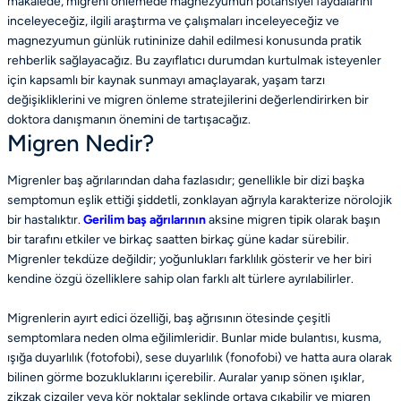
makalede, migreni önlemede magnezyumun potansiyel faydalarını
inceleyeceğiz, ilgili araştırma ve çalışmaları inceleyeceğiz ve
magnezyumun günlük rutininize dahil edilmesi konusunda pratik
rehberlik sağlayacağız. Bu zayıflatıcı durumdan kurtulmak isteyenler
için kapsamlı bir kaynak sunmayı amaçlayarak, yaşam tarzı
değişikliklerini ve migren önleme stratejilerini değerlendirirken bir
doktora danışmanın önemini de tartışacağız.
Migren Nedir?
Migrenler baş ağrılarından daha fazlasıdır; genellikle bir dizi başka
semptomun eşlik ettiği şiddetli, zonklayan ağrıyla karakterize nörolojik
bir hastalıktır.
Gerilim baş ağrılarının
aksine migren tipik olarak başın
bir tarafını etkiler ve birkaç saatten birkaç güne kadar sürebilir.
Migrenler tekdüze değildir; yoğunlukları farklılık gösterir ve her biri
kendine özgü özelliklere sahip olan farklı alt türlere ayrılabilirler.
Migrenlerin ayırt edici özelliği, baş ağrısının ötesinde çeşitli
semptomlara neden olma eğilimleridir. Bunlar mide bulantısı, kusma,
ışığa duyarlılık (fotofobi), sese duyarlılık (fonofobi) ve hatta aura olarak
bilinen görme bozukluklarını içerebilir. Auralar yanıp sönen ışıklar,
zikzak çizgiler veya kör noktalar şeklinde ortaya çıkabilir ve migren