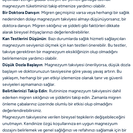
magnezyum tüketiminizi takip etmenize yardımcı olabilir.
Bir Doktora Danışın
: Migren geçmişiniz varsa veya herhangi bir sağlık
nedeninden dolayı magnezyum takviyesi almayı düşünüyorsanız, bir
doktora danışın. Migren sıklığınız ve şiddeti gibi faktörleri dikkate
alarak bireysel ihtiyaçlarınızı değerlendirebilirler.
Kan Testlerini Düşünün
: Bazı durumlarda sağlık hizmeti sağlayıcıları
magnezyum seviyenizi ölçmek için kan testleri önerebilir. Bu testler,
takviye gerektiren bir magnezyum eksikliğinizin olup olmadığını
belirlemenize yardımcı olabilir.
Düşük Dozla Başlayın
: Magnezyum takviyesi öneriliyorsa, düşük dozla
başlayın ve doktorunuzun tavsiyesine göre yavaş yavaş artırın. Bu
yaklaşım, herhangi bir yan etkiyi izlemenize olanak tanır ve güvenli
seviyeleri aşmamanızı sağlar.
Belirtilerinizi Takip Edin
: Rutininize magnezyum takviyesini dahil
ederken migren sıklığınızı ve şiddetini takip edin. Zamanla migren
önleme çabalarınız üzerinde olumlu bir etkisi olup olmadığını
değerlendirebilirsiniz.
Magnezyum takviyesine verilen bireysel tepkilerin değişebileceğini
unutmayın. Kendinize özgü koşullarınıza en uygun magnezyum
dozajını belirlemek ve genel sağlığınızı ve refahınızı sağlamak için bir