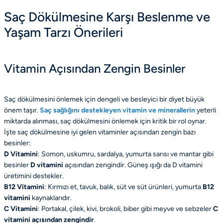
Saç Dökülmesine Karşı Beslenme ve
Yaşam Tarzı Önerileri
Vitamin Açısından Zengin Besinler
Saç dökülmesini önlemek için dengeli ve besleyici bir diyet büyük
önem taşır.
Saç sağlığını destekleyen vitamin ve minerallerin
yeterli
miktarda alınması, saç dökülmesini önlemek için kritik bir rol oynar.
İşte saç dökülmesine iyi gelen vitaminler açısından zengin bazı
besinler:
D Vitamini
: Somon, uskumru, sardalya, yumurta sarısı ve mantar gibi
besinler
D vitamini
açısından zengindir. Güneş ışığı da D vitamini
üretimini destekler.
B12 Vitamini
: Kırmızı et, tavuk, balık, süt ve süt ürünleri, yumurta
B12
vitamini
kaynaklarıdır.
C Vitamini
: Portakal, çilek, kivi, brokoli, biber gibi meyve ve sebzeler
C
vitamini açısından zengindir
.