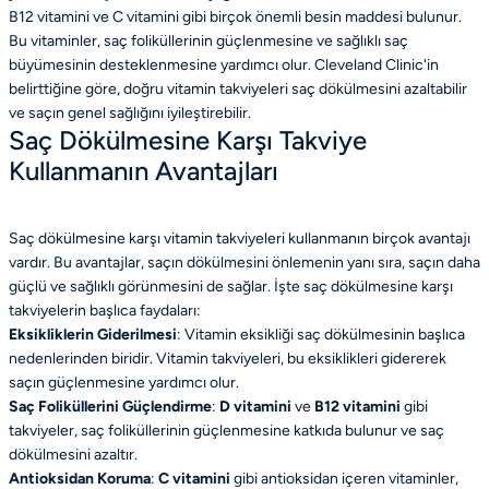
B12 vitamini ve C vitamini gibi birçok önemli besin maddesi bulunur.
Bu vitaminler, saç foliküllerinin güçlenmesine ve sağlıklı saç
büyümesinin desteklenmesine yardımcı olur. Cleveland Clinic'in
belirttiğine göre, doğru vitamin takviyeleri saç dökülmesini azaltabilir
ve saçın genel sağlığını iyileştirebilir.
Saç Dökülmesine Karşı Takviye
Kullanmanın Avantajları
Saç dökülmesine karşı vitamin takviyeleri kullanmanın birçok avantajı
vardır. Bu avantajlar, saçın dökülmesini önlemenin yanı sıra, saçın daha
güçlü ve sağlıklı görünmesini de sağlar. İşte saç dökülmesine karşı
takviyelerin başlıca faydaları:
Eksikliklerin Giderilmesi
: Vitamin eksikliği saç dökülmesinin başlıca
nedenlerinden biridir. Vitamin takviyeleri, bu eksiklikleri gidererek
saçın güçlenmesine yardımcı olur.
Saç Foliküllerini Güçlendirme
:
D vitamini
ve
B12 vitamini
gibi
takviyeler, saç foliküllerinin güçlenmesine katkıda bulunur ve saç
dökülmesini azaltır.
Antioksidan Koruma
:
C vitamini
gibi antioksidan içeren vitaminler,