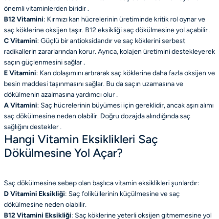
önemli vitaminlerden biridir .
B12 Vitamini
: Kırmızı kan hücrelerinin üretiminde kritik rol oynar ve
saç köklerine oksijen taşır. B12 eksikliği saç dökülmesine yol açabilir .
C Vitamini
: Güçlü bir antioksidandır ve saç köklerini serbest
radikallerin zararlarından korur. Ayrıca, kolajen üretimini destekleyerek
saçın güçlenmesini sağlar .
E Vitamini
: Kan dolaşımını artırarak saç köklerine daha fazla oksijen ve
besin maddesi taşınmasını sağlar. Bu da saçın uzamasına ve
dökülmenin azalmasına yardımcı olur .
A Vitamini
: Saç hücrelerinin büyümesi için gereklidir, ancak aşırı alımı
saç dökülmesine neden olabilir. Doğru dozajda alındığında saç
sağlığını destekler .
Hangi Vitamin Eksiklikleri Saç
Dökülmesine Yol Açar?
Saç dökülmesine sebep olan başlıca vitamin eksiklikleri şunlardır:
D Vitamini Eksikliği
: Saç foliküllerinin küçülmesine ve saç
dökülmesine neden olabilir.
B12 Vitamini Eksikliği
: Saç köklerine yeterli oksijen gitmemesine yol