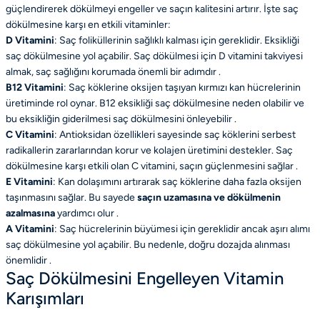
güçlendirerek dökülmeyi engeller ve saçın kalitesini artırır. İşte saç
dökülmesine karşı en etkili vitaminler:
D Vitamini
: Saç foliküllerinin sağlıklı kalması için gereklidir. Eksikliği
saç dökülmesine yol açabilir. Saç dökülmesi için D vitamini takviyesi
almak, saç sağlığını korumada önemli bir adımdır .
B12 Vitamini
: Saç köklerine oksijen taşıyan kırmızı kan hücrelerinin
üretiminde rol oynar. B12 eksikliği saç dökülmesine neden olabilir ve
bu eksikliğin giderilmesi saç dökülmesini önleyebilir .
C Vitamini
: Antioksidan özellikleri sayesinde saç köklerini serbest
radikallerin zararlarından korur ve kolajen üretimini destekler. Saç
dökülmesine karşı etkili olan C vitamini, saçın güçlenmesini sağlar .
E Vitamini
: Kan dolaşımını artırarak saç köklerine daha fazla oksijen
taşınmasını sağlar. Bu sayede
saçın uzamasına ve dökülmenin
azalmasına
yardımcı olur .
A Vitamini
: Saç hücrelerinin büyümesi için gereklidir ancak aşırı alımı
saç dökülmesine yol açabilir. Bu nedenle, doğru dozajda alınması
önemlidir .
Saç Dökülmesini Engelleyen Vitamin
Karışımları