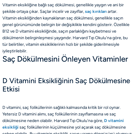
Vitamin eksikliğine bağlı saç dökülmesi, genellikle yaygın ve ani bir
şekilde ortaya çıkar. Saçlar incelir ve zayıflar,
saç kırıkları
artar.
Vitamin eksikliğinden kaynaklanan saç dökülmesi, genellikle saçın
genel görünümünde belirgin bir değişiklikle kendini gösterir. Özellikle
B12 ve D vitamini eksikliğinde, saçın parlaklığını kaybetmesi ve
dökülmenin belirginleşmesi yaygındır. Harvard Tıp Okulu'na göre, bu
tür belirtiler, vitamin eksikliklerinin hızlı bir şekilde giderilmesiyle
iyileştirilebilir.
Saç Dökülmesini Önleyen Vitaminler
D Vitamini Eksikliğinin Saç Dökülmesine
Etkisi
D vitamini, saç foliküllerinin sağlıklı kalmasında kritik bir rol oynar.
Yetersiz D vitamini alımı, saç foliküllerinin zayıflamasına ve saç
dökülmesine neden olabilir. Harvard Tıp Okulu'na göre,
D vitamini
eksikliği
saç foliküllerinin küçülmesine yol açarak saç dökülmesine
sebep olabilir . Bu vitaminin eksikliği, saçın uzama döngüsünü olumsuz