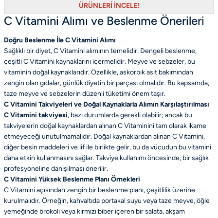
ÜRÜNLERİ İNCELE!
C Vitamini Alımı ve Beslenme Önerileri
Doğru Beslenme İle C Vitamini Alımı
Sağlıklı bir diyet, C Vitamini alımının temelidir. Dengeli beslenme,
çeşitli C Vitamini kaynaklarını içermelidir. Meyve ve sebzeler, bu
vitaminin doğal kaynaklarıdır. Özellikle, askorbik asit bakımından
zengin olan gıdalar, günlük diyetin bir parçası olmalıdır. Bu kapsamda,
taze meyve ve sebzelerin düzenli tüketimi önem taşır.
C Vitamini Takviyeleri ve Doğal Kaynaklarla Alımın Karşılaştırılması
C Vitamini tak
viyesi
, bazı durumlarda gerekli olabilir; ancak bu
takviyelerin doğal kaynaklardan alınan C Vitaminini tam olarak ikame
etmeyeceği unutulmamalıdır. Doğal kaynaklardan alınan C Vitamini,
diğer besin maddeleri ve lif ile birlikte gelir, bu da vücudun bu vitamini
daha etkin kullanmasını sağlar. Takviye kullanımı öncesinde, bir sağlık
profesyoneline danışılması önerilir.
C Vitamini Yüksek Beslenme Planı Örnekleri
C Vitamini açısından zengin bir beslenme planı, çeşitlilik üzerine
kurulmalıdır. Örneğin, kahvaltıda portakal suyu veya taze meyve, öğle
yemeğinde brokoli veya kırmızı biber içeren bir salata, akşam