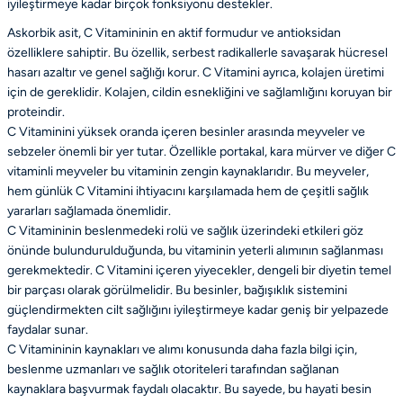
iyileştirmeye kadar birçok fonksiyonu destekler.
Askorbik asit, C Vitamininin en aktif formudur ve antioksidan
özelliklere sahiptir. Bu özellik, serbest radikallerle savaşarak hücresel
hasarı azaltır ve genel sağlığı korur. C Vitamini ayrıca, kolajen üretimi
için de gereklidir. Kolajen, cildin esnekliğini ve sağlamlığını koruyan bir
proteindir.
C Vitaminini yüksek oranda içeren besinler arasında meyveler ve
sebzeler önemli bir yer tutar. Özellikle portakal, kara mürver ve diğer C
vitaminli meyveler bu vitaminin zengin kaynaklarıdır. Bu meyveler,
hem günlük C Vitamini ihtiyacını karşılamada hem de çeşitli sağlık
yararları sağlamada önemlidir.
C Vitamininin beslenmedeki rolü ve sağlık üzerindeki etkileri göz
önünde bulundurulduğunda, bu vitaminin yeterli alımının sağlanması
gerekmektedir. C Vitamini içeren yiyecekler, dengeli bir diyetin temel
bir parçası olarak görülmelidir. Bu besinler, bağışıklık sistemini
güçlendirmekten cilt sağlığını iyileştirmeye kadar geniş bir yelpazede
faydalar sunar.
C Vitamininin kaynakları ve alımı konusunda daha fazla bilgi için,
beslenme uzmanları ve sağlık otoriteleri tarafından sağlanan
kaynaklara başvurmak faydalı olacaktır. Bu sayede, bu hayati besin