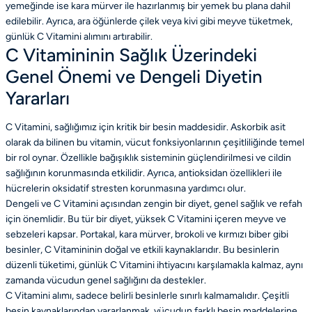
yemeğinde ise kara mürver ile hazırlanmış bir yemek bu plana dahil
edilebilir. Ayrıca, ara öğünlerde çilek veya kivi gibi meyve tüketmek,
günlük C Vitamini alımını artırabilir.
C Vitamininin Sağlık Üzerindeki
Genel Önemi ve Dengeli Diyetin
Yararları
C Vitamini, sağlığımız için kritik bir besin maddesidir. Askorbik asit
olarak da bilinen bu vitamin, vücut fonksiyonlarının çeşitliliğinde temel
bir rol oynar. Özellikle bağışıklık sisteminin güçlendirilmesi ve cildin
sağlığının korunmasında etkilidir. Ayrıca, antioksidan özellikleri ile
hücrelerin oksidatif stresten korunmasına yardımcı olur.
Dengeli ve C Vitamini açısından zengin bir diyet, genel sağlık ve refah
için önemlidir. Bu tür bir diyet, yüksek C Vitamini içeren meyve ve
sebzeleri kapsar. Portakal, kara mürver, brokoli ve kırmızı biber gibi
besinler, C Vitamininin doğal ve etkili kaynaklarıdır. Bu besinlerin
düzenli tüketimi, günlük C Vitamini ihtiyacını karşılamakla kalmaz, aynı
zamanda vücudun genel sağlığını da destekler.
C Vitamini alımı, sadece belirli besinlerle sınırlı kalmamalıdır. Çeşitli
besin kaynaklarından yararlanmak, vücudun farklı besin maddelerine