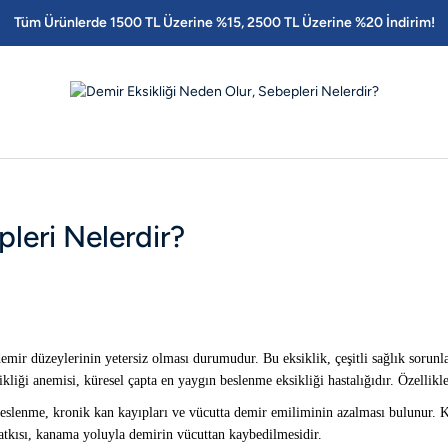
Tüm Ürünlerde 1500 TL Üzerine %15, 2500 TL Üzerine %20 İndirim!
leri Nelerdir?
demir düzeylerinin yetersiz olması durumudur. Bu eksiklik, çeşitli sağlık sorun
iği anemisi, küresel çapta en yaygın beslenme eksikliği hastalığıdır. Özellikle
z beslenme, kronik kan kayıpları ve vücutta demir emiliminin azalması bulunur.
katkısı, kanama yoluyla demirin vücuttan kaybedilmesidir.