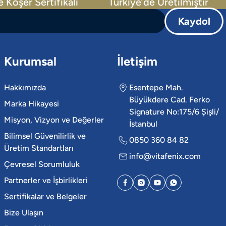
e Koşer Sertifikalı
Türkiye’de Üretilmiştir
Kaydol
Kurumsal
İletişim
Hakkımızda
Esentepe Mah.
Büyükdere Cad. Ferko
Marka Hikayesi
Signature No:175/6 Şişli/
Misyon, Vizyon ve Değerler
İstanbul
Bilimsel Güvenilirlik ve
0850 360 84 82
Üretim Standartları
info@vitafenix.com
Çevresel Sorumluluk
Partnerler ve İşbirlikleri
Sertifikalar ve Belgeler
Bize Ulaşın