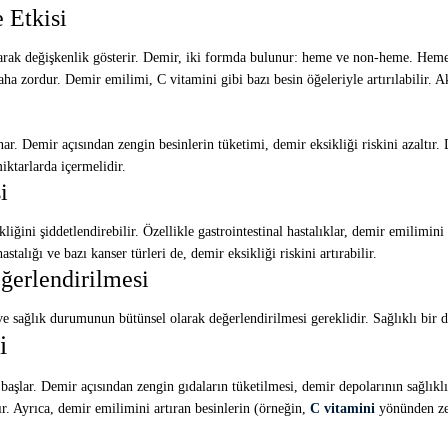
 Etkisi
larak değişkenlik gösterir. Demir, iki formda bulunur: heme ve non-heme. Heme
 zordur. Demir emilimi, C vitamini gibi bazı besin öğeleriyle artırılabilir. Aksi
nar. Demir açısından zengin besinlerin tüketimi, demir eksikliği riskini azaltır.
miktarlarda içermelidir.
i
iğini şiddetlendirebilir. Özellikle gastrointestinal hastalıklar, demir emilimini 
talığı ve bazı kanser türleri de, demir eksikliği riskini artırabilir.
erlendirilmesi
 sağlık durumunun bütünsel olarak değerlendirilmesi gereklidir. Sağlıklı bir diy
i
 başlar. Demir açısından zengin gıdaların tüketilmesi, demir depolarının sağlıkl
lır. Ayrıca, demir emilimini artıran besinlerin (örneğin,
C vitamini
yönünden zen