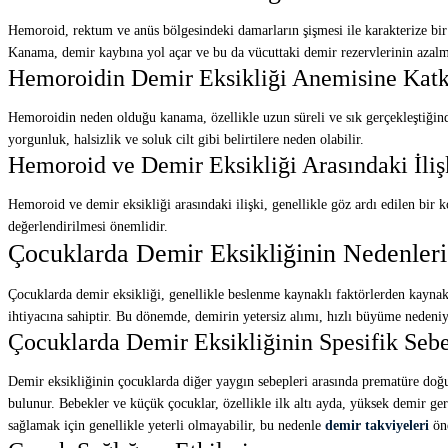
Hemoroid, rektum ve anüs bölgesindeki damarların şişmesi ile karakterize bir
Kanama, demir kaybına yol açar ve bu da vücuttaki demir rezervlerinin azalm
Hemoroidin Demir Eksikliği Anemisine Katk
Hemoroidin neden olduğu kanama, özellikle uzun süreli ve sık gerçekleştiğinde
yorgunluk, halsizlik ve soluk cilt gibi belirtilere neden olabilir.
Hemoroid ve Demir Eksikliği Arasındaki İliş
Hemoroid ve demir eksikliği arasındaki ilişki, genellikle göz ardı edilen bir
değerlendirilmesi önemlidir.
Çocuklarda Demir Eksikliğinin Nedenleri
Çocuklarda demir eksikliği, genellikle beslenme kaynaklı faktörlerden kaynak
ihtiyacına sahiptir. Bu dönemde, demirin yetersiz alımı, hızlı büyüme nedeniyl
Çocuklarda Demir Eksikliğinin Spesifik Sebe
Demir eksikliğinin çocuklarda diğer yaygın sebepleri arasında prematüre do
bulunur. Bebekler ve küçük çocuklar, özellikle ilk altı ayda, yüksek demir ge
sağlamak için genellikle yeterli olmayabilir, bu nedenle
demir takviyeleri
öne