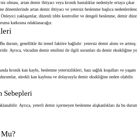
rsiz olması, artan demir ihtiyacı veya kronik hastalıklar nedeniyle ortaya çıkar.
üme dönemlerinde artan demir ihtiyacı ve yetersiz beslenme başlıca nedenlerdend
. Önleyici yaklaşımlar, düzenli tıbbi kontroller ve dengeli beslenme, demir düze
duruma katkısına odaklanacağız.
leri
Bu durum, genellikle iki temel faktöre bağlıdır: yetersiz demir alımı ve artmı
idir. Ayrıca, vücudun demir emilimi ile ilgili sorunları da demir eksikliğine yol
sında kronik kan kaybı, beslenme yetersizlikleri, bazı sağlık koşulları ve yaşam 
 durumlar, sürekli kan kaybına ve dolayısıyla demir eksikliğine neden olabilir.
n Sebepleri
lanabilir. Ayrıca, yeterli demir içermeyen beslenme alışkanlıkları da bu duruma
r Mu?