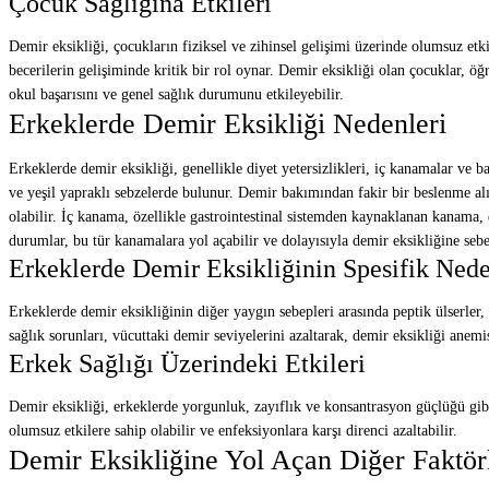
Çocuk Sağlığına Etkileri
Demir eksikliği, çocukların fiziksel ve zihinsel gelişimi üzerinde olumsuz etk
becerilerin gelişiminde kritik bir rol oynar. Demir eksikliği olan çocuklar, ö
okul başarısını ve genel sağlık durumunu etkileyebilir.
Erkeklerde Demir Eksikliği Nedenleri
Erkeklerde demir eksikliği, genellikle diyet yetersizlikleri, iç kanamalar ve ba
ve yeşil yapraklı sebzelerde bulunur. Demir bakımından fakir bir beslenme al
olabilir. İç kanama, özellikle gastrointestinal sistemden kaynaklanan kanama
durumlar, bu tür kanamalara yol açabilir ve dolayısıyla demir eksikliğine sebe
Erkeklerde Demir Eksikliğinin Spesifik Nede
Erkeklerde demir eksikliğinin diğer yaygın sebepleri arasında peptik ülserler,
sağlık sorunları, vücuttaki demir seviyelerini azaltarak, demir eksikliği anemis
Erkek Sağlığı Üzerindeki Etkileri
Demir eksikliği, erkeklerde yorgunluk, zayıflık ve konsantrasyon güçlüğü gibi
olumsuz etkilere sahip olabilir ve enfeksiyonlara karşı direnci azaltabilir.
Demir Eksikliğine Yol Açan Diğer Faktör