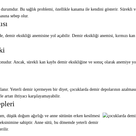
 durumdur. Bu sağlık problemi, özellikle kanama ile kendini gösterir. Sürekli 
asına sebep olur.
ısı
, demir eksikliği anemisine yol açabilir. Demir eksikliği anemisi, kırmızı kan 
ki
 konudur. Ancak, sürekli kan kaybı demir eksikliğine ve sonuç olarak anemiye yo
lanır. Yeterli demir içermeyen bir diyet, çocuklarda demir depolarının azalmas
e artan ihtiyacı karşılayamayabilir.
pleri
ğum, düşük doğum ağırlığı ve anne sütünün erken kesilmesi
reksinimine sahiptir. Anne sütü, bu dönemde yeterli demir
rilir.