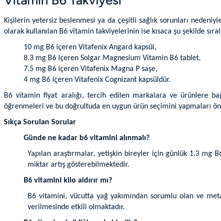
Kişilerin yetersiz beslenmesi ya da çeşitli sağlık sorunları neden
olarak kullanılan B6 vitamin takviyelerinin ise kısaca şu şekilde s
10 mg B6 içeren
Vitafenix Angard kapsül
,
8.3 mg B6 içeren Solgar Magnesium Vitamin B6 tablet,
7.5 mg B6 içeren
Vitafenix Magna P saşe
,
4 mg B6 içeren
Vitafenix Cognizant kapsüldür
.
B6 vitamin fiyat aralığı, tercih edilen markalara ve ürünlere bağ
öğrenmeleri ve bu doğrultuda en uygun ürün seçimini yapmaları ön
Sıkça Sorulan Sorular
Günde ne kadar b6 vitamini alınmalı?
Yapılan araştırmalar, yetişkin bireyler için günlük 1.3 mg
miktar artış gösterebilmektedir.
B6 vitamini kilo aldırır mı?
B6 vitamini, vücutta yağ yakımından sorumlu olan ve metab
verilmesinde etkili olmaktadır.