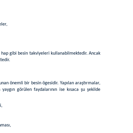
ler,
e hap gibi besin takviyeleri kullanabilmektedir. Ancak
tedir.
nan önemli bir besin ögesidir. Yapılan araştırmalar,
 yaygın görülen faydalarının ise kısaca şu şekilde
i,
nması,