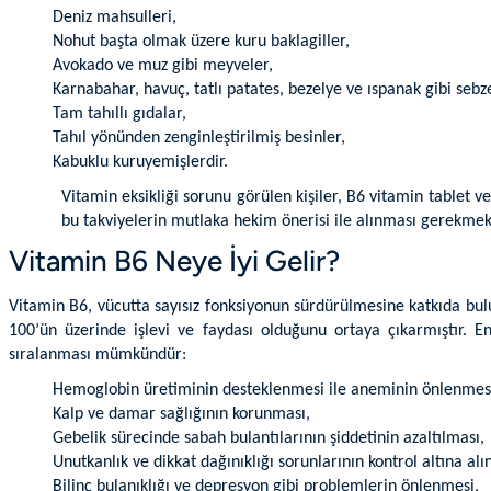
Deniz mahsulleri,
Nohut başta olmak üzere kuru baklagiller,
Avokado ve muz gibi meyveler,
Karnabahar, havuç, tatlı patates, bezelye ve ıspanak gibi sebze
Tam tahıllı gıdalar,
Tahıl yönünden zenginleştirilmiş besinler,
Kabuklu kuruyemişlerdir.
Vitamin eksikliği sorunu görülen kişiler, B6 vitamin tablet v
bu takviyelerin mutlaka hekim önerisi ile alınması gerekmek
Vitamin B6 Neye İyi Gelir?
Vitamin B6, vücutta sayısız fonksiyonun sürdürülmesine katkıda bulu
100’ün üzerinde işlevi ve faydası olduğunu ortaya çıkarmıştır. En
sıralanması mümkündür:
Hemoglobin üretiminin desteklenmesi ile aneminin önlenmes
Kalp ve damar sağlığının korunması,
Gebelik sürecinde sabah bulantılarının şiddetinin azaltılması,
Unutkanlık ve dikkat dağınıklığı sorunlarının kontrol altına alı
Bilinç bulanıklığı ve depresyon gibi problemlerin önlenmesi,