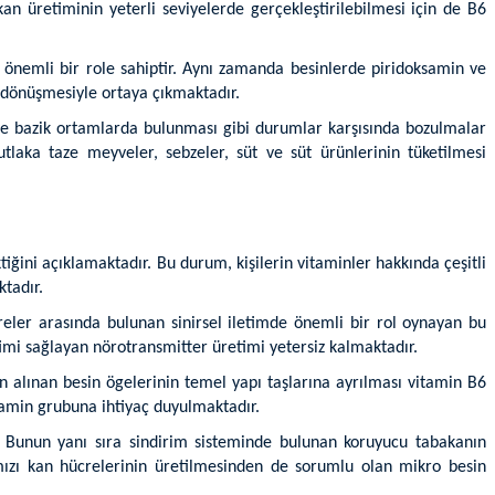
an üretiminin yeterli seviyelerde gerçekleştirilebilmesi için de B6
 önemli bir role sahiptir. Aynı zamanda besinlerde piridoksamin ve
e dönüşmesiyle ortaya çıkmaktadır.
 ve bazik ortamlarda bulunması gibi durumlar karşısında bozulmalar
ka taze meyveler, sebzeler, süt ve süt ürünlerinin tüketilmesi
iğini açıklamaktadır. Bu durum, kişilerin vitaminler hakkında çeşitli
tadır.
eler arasında bulunan sinirsel iletimde önemli bir rol oynayan bu
timi sağlayan nörotransmitter üretimi yetersiz kalmaktadır.
in alınan besin ögelerinin temel yapı taşlarına ayrılması vitamin B6
itamin grubuna ihtiyaç duyulmaktadır.
. Bunun yanı sıra sindirim sisteminde bulunan koruyucu tabakanın
rmızı kan hücrelerinin üretilmesinden de sorumlu olan mikro besin