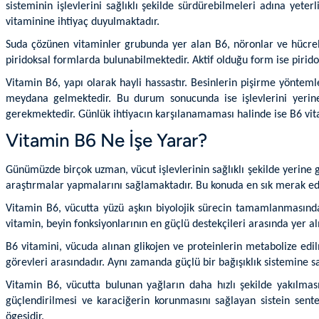
sisteminin işlevlerini sağlıklı şekilde sürdürebilmeleri adına yet
vitaminine ihtiyaç duyulmaktadır.
Suda çözünen vitaminler grubunda yer alan B6, nöronlar ve hücrele
piridoksal formlarda bulunabilmektedir. Aktif olduğu form ise pirid
Vitamin B6, yapı olarak hayli hassastır. Besinlerin pişirme yönte
meydana gelmektedir. Bu durum sonucunda ise işlevlerini yerin
gerekmektedir. Günlük ihtiyacın karşılanamaması halinde ise B6 vit
Vitamin B6 Ne İşe Yarar?
Günümüzde birçok uzman, vücut işlevlerinin sağlıklı şekilde yerine g
araştırmalar yapmalarını sağlamaktadır. Bu konuda en sık merak ed
Vitamin B6, vücutta yüzü aşkın biyolojik sürecin tamamlanmasında
vitamin, beyin fonksiyonlarının en güçlü destekçileri arasında yer a
B6 vitamini, vücuda alınan glikojen ve proteinlerin metabolize edil
görevleri arasındadır. Aynı zamanda güçlü bir bağışıklık sistemine 
Vitamin B6, vücutta bulunan yağların daha hızlı şekilde yakılma
güçlendirilmesi ve karaciğerin korunmasını sağlayan sistein sent
ögesidir.