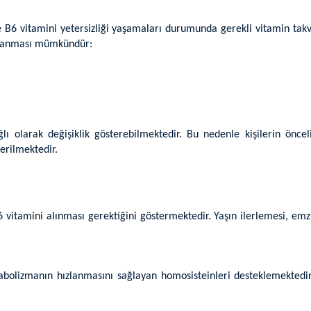
iyle B6 vitamini yetersizliği yaşamaları durumunda gerekli vitamin t
ıralanması mümkündür:
lı olarak değişiklik gösterebilmektedir. Bu nedenle kişilerin öncel
erilmektedir.
 B6 vitamini alınması gerektiğini göstermektedir. Yaşın ilerlemesi, 
olizmanın hızlanmasını sağlayan homosisteinleri desteklemektedir. B