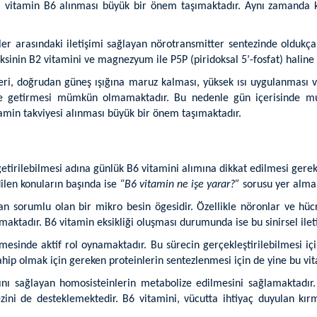
erli vitamin B6 alınması büyük bir önem taşımaktadır. Aynı zamanda k
r arasındaki iletişimi sağlayan nörotransmitter sentezinde oldukça
oksinin B2 vitamini ve magnezyum ile P5P (piridoksal 5’-fosfat) halin
mleri, doğrudan güneş ışığına maruz kalması, yüksek ısı uygulanması
e getirmesi mümkün olmamaktadır. Bu nedenle gün içerisinde mutla
amin takviyesi alınması büyük bir önem taşımaktadır.
etirilebilmesi adına günlük B6 vitamini alımına dikkat edilmesi gerekt
ilen konuların başında ise
“B6 vitamin ne işe yarar?”
sorusu yer almak
n sorumlu olan bir mikro besin ögesidir. Özellikle nöronlar ve hücr
lmaktadır. B6 vitamin eksikliği oluşması durumunda ise bu sinirsel ile
mesinde aktif rol oynamaktadır. Bu sürecin gerçekleştirilebilmesi iç
sahip olmak için gereken proteinlerin sentezlenmesi için de yine bu v
sını sağlayan homosisteinlerin metabolize edilmesini sağlamaktadır
ezini de desteklemektedir. B6 vitamini, vücutta ihtiyaç duyulan kı