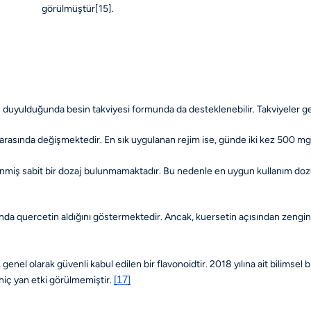
görülmüştür
[15]
.
yaç duyulduğunda besin takviyesi formunda da desteklenebilir. Takviyeler ge
arasında değişmektedir. En sık uygulanan rejim ise, günde iki kez 500 mg 
irlenmiş sabit bir dozaj bulunmamaktadır. Bu nedenle en uygun kullanım do
nda quercetin aldığını göstermektedir. Ancak, kuersetin açısından zengin 
nel olarak güvenli kabul edilen bir flavonoidtir. 2018 yılına ait bilimsel
 hiç yan etki görülmemiştir.
[17]