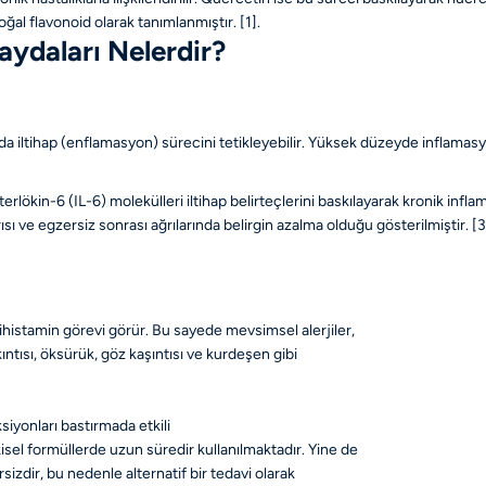
ğal flavonoid olarak tanımlanmıştır.
[1]
.
aydaları Nelerdir?
 iltihap (enflamasyon) sürecini tetikleyebilir. Yüksek düzeyde inflamasyo
terlökin-6 (IL-6) molekülleri iltihap belirteçlerini baskılayarak kronik inf
sı ve egzersiz sonrası ağrılarında belirgin azalma olduğu gösterilmiştir.
[3
ntihistamin görevi görür. Bu sayede mevsimsel
alerjiler
,
kıntısı, öksürük, göz kaşıntısı ve kurdeşen gibi
ksiyonları bastırmada etkili
kisel formüllerde uzun süredir kullanılmaktadır. Yine de
rsizdir, bu nedenle alternatif bir tedavi olarak