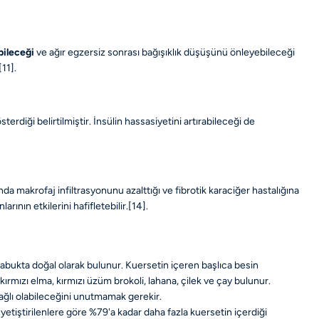
abileceği
ve ağır egzersiz sonrası bağışıklık düşüşünü önleyebileceği
[11]
.
rdiği belirtilmiştir. İnsülin hassasiyetini artırabileceği de
nda makrofaj infiltrasyonunu azalttığı ve fibrotik karaciğer hastalığına
ının etkilerini hafifletebilir.
[14]
.
 kabukta doğal olarak bulunur. Kuersetin içeren başlıca besin
ırmızı elma, kırmızı üzüm brokoli, lahana, çilek ve çay bulunur.
 bağlı olabileceğini unutmamak gerekir.
etiştirilenlere göre %79'a kadar daha fazla kuersetin içerdiği