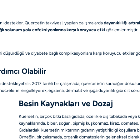
nı destekler. Quercetin takviyesi, yapılan çalışmalarda
dayanıklılığı artır
ğlı solunum yolu enfeksiyonlarına karşı koruyucu etki
gözlemlenmiştir.
i düşürdüğü ve diyabete bağlı komplikasyonlara karşı koruyucu etkiler göste
dımcı Olabilir
nı destekleyebilir. 2017 tarihli bir çalışmada, quercetin'in karaciğer dokusu
elerini engelleyerek, egzama, dermatit ve ışığa duyarlılık gibi cilt sorunlar
Besin Kaynakları ve Dozaj
Kuersetin, birçok bitki bazlı gıdada, özellikle dış tabakada veya
kaynaklarında, biber, soğan, pişmiş kuşkonmaz, kiraz, domates, k
Gıdalardaki kuersetin miktarının gıdanın yetiştirildiği koşullara
Örneğin, bir çalışmada, organik domateslerin geleneksel olarak y