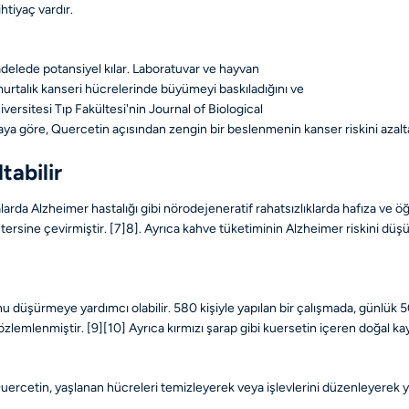
tiyaç vardır.
adelede potansiyel kılar. Laboratuvar ve hayvan
murtalık kanseri hücrelerinde büyümeyi baskıladığını ve
versitesi Tıp Fakültesi'nin Journal of Biological
 göre, Quercetin açısından zengin bir beslenmenin kanser riskini azaltabi
tabilir
arda Alzheimer hastalığı gibi nörodejeneratif rahatsızlıklarda hafıza ve öğ
 tersine çevirmiştir.
[7]
8]
. Ayrıca kahve tüketiminin Alzheimer riskini dü
u düşürmeye yardımcı olabilir. 580 kişiyle yapılan bir çalışmada, günlük 5
özlemlenmiştir.
[9]
[10]
Ayrıca kırmızı şarap gibi kuersetin içeren doğal kay
ercetin, yaşlanan hücreleri temizleyerek veya işlevlerini düzenleyerek yaşl