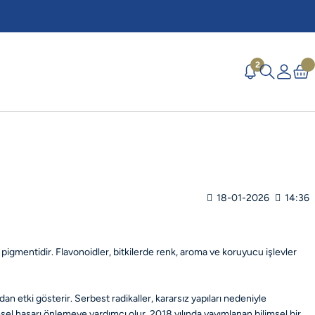
2
18-01-2026
14:36
 pigmentidir. Flavonoidler, bitkilerde renk, aroma ve koruyucu işlevler
an etki gösterir. Serbest radikaller, kararsız yapıları nedeniyle
cresel hasarı önlemeye yardımcı olur. 2018 yılında yayımlanan bilimsel bir