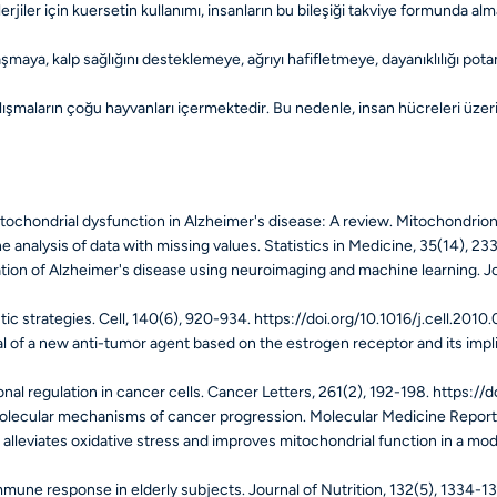
erjiler
için kuersetin kullanımı, insanların bu bileşiği takviye formunda alm
avaşmaya, kalp sağlığını desteklemeye, ağrıyı hafifletmeye, dayanıklılığı p
alışmaların çoğu hayvanları içermektedir. Bu nedenle, insan hücreleri üzeri
f mitochondrial dysfunction in Alzheimer's disease: A review.
Mitochondrion
he analysis of data with missing values.
Statistics in Medicine, 35
(14), 23
fication of Alzheimer's disease using neuroimaging and machine learning.
J
ic strategies.
Cell, 140
(6), 920-934. https://doi.org/10.1016/j.cell.2010
ntial of a new anti-tumor agent based on the estrogen receptor and its impl
onal regulation in cancer cells.
Cancer Letters, 261
(2), 192-198. https://
e molecular mechanisms of cancer progression.
Molecular Medicine Reports
tin alleviates oxidative stress and improves mitochondrial function in a mo
 immune response in elderly subjects.
Journal of Nutrition, 132
(5), 1334-13