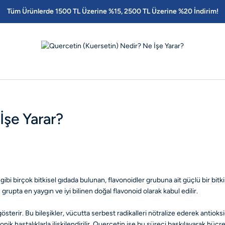
Tüm Ürünlerde 1500 TL Üzerine %15, 2500 TL Üzerine %20 İndirim!
İşe Yarar?
ibi birçok bitkisel gıdada bulunan, flavonoidler grubuna ait güçlü bir bitki
grupta en yaygın ve iyi bilinen doğal flavonoid olarak kabul edilir.
terir. Bu bileşikler, vücutta serbest radikalleri nötralize ederek antioksid
ronik hastalıklarla ilişkilendirilir. Quercetin ise bu süreci baskılayarak hü