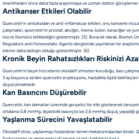
önerilmeden önce daha fazla araştırmaya ve uzman doktor görüşlerine ih
Antikanser Etkileri Olabilir
Quercetin’in antioksidan ve anti-inflamatuar etkileri, onu kanserle müc
çalışmaları, quercetin’in prostat, akciğer, meme, kolon, karaciğer ve yu
hücre ölümünü tetiklediğini göstermiştir.
[5]
. Buna ek olarak, Boston Üni
Regulators and Homeostatic Agents dergisinde yayınlanan bir araştırmaya
etkinin daha belirgin olduğu gösterilmiştir.
[6]
.
Kronik Beyin Rahatsızlıkları Riskinizi Azal
Quercetin’in beyin hücrelerini oksidatif stresten koruduğu, bazı çalışmal
3 ay boyunca verilen quercetin enjeksiyonu, hastalıkla ilişkili belirteçleri
düşünülmektedir.
Kan Basıncını Düşürebilir
Quercetin, kan damarları üzerinde gevşetici bir etki göstererek tansiyon
ortalama 5,8 mmHg, diyastolik basınçta ise 2,6 mmHg düşüş yaşadığı g
Yaşlanma Sürecini Yavaşlatabilir
Oksidatif stres, yaşlanmayı hızlandıran temel mekanizmalardan biridir. Qu
fonksiyonları ve genel enerji düzeyine olumlu katkıda bulunur.