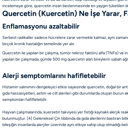
incelemeye göre, quercetin insan beslenmesinde en yaygın tüketilen do
Quercetin (Kuercetin) Ne İşe Yarar, F
Enflamasyonu azaltabilir
Serbest radikaller sadece hücrelere zarar vermekle kalmaz, aynı zamanda
birçok kronik hastalığın temelinde yer alır.
Quercetin ile yapılan bir çalışma, tümör nekroz faktörü alfa (TNFα) ve in
yapılan bir çalışmada, günde 500 mg quercetin alan bireylerin sabah ağrı
Alerji semptomlarını hafifletebilir
Histamin salınımını dengeleyici etkisi sayesinde quercetin, doğal bir a
gıda hassasiyetleri, astım ve cilt alerileri gibi durumlarda oluşan burun a
semptomları hafifletebilir.
Hayvan çalışmalarında, kuersetin takviyesi yer fıstığı kaynaklı alerjik rea
bulunmuştur.
[4]
Geleneksel Çin tıbbında da gıda alerilerini bastıran bit
bileşiğin insanlarda alerjiler üzerinde aynı etkiye sahip olup olmadığı beli