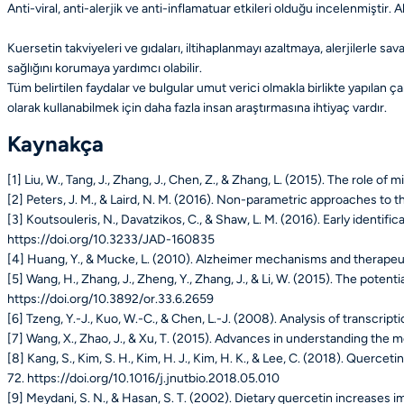
Anti-viral, anti-alerjik ve anti-inflamatuar etkileri olduğu incelenmiştir.
Al
Kuersetin takviyeleri ve gıdaları, iltihaplanmayı azaltmaya, alerjilerle s
sağlığını korumaya yardımcı olabilir.
Tüm belirtilen faydalar ve bulgular umut verici olmakla birlikte yapılan ç
olarak kullanabilmek için daha fazla insan araştırmasına ihtiyaç vardır.
Kaynakça
[1] Liu, W., Tang, J., Zhang, J., Chen, Z., & Zhang, L. (2015). The role o
[2] Peters, J. M., & Laird, N. M. (2016). Non-parametric approaches to t
[3] Koutsouleris, N., Davatzikos, C., & Shaw, L. M. (2016). Early identi
https://doi.org/10.3233/JAD-160835
[4] Huang, Y., & Mucke, L. (2010). Alzheimer mechanisms and therapeut
[5] Wang, H., Zhang, J., Zheng, Y., Zhang, J., & Li, W. (2015). The pote
https://doi.org/10.3892/or.33.6.2659
[6] Tzeng, Y.-J., Kuo, W.-C., & Chen, L.-J. (2008). Analysis of transcripti
[7] Wang, X., Zhao, J., & Xu, T. (2015). Advances in understanding th
[8] Kang, S., Kim, S. H., Kim, H. J., Kim, H. K., & Lee, C. (2018). Querce
72. https://doi.org/10.1016/j.jnutbio.2018.05.010
[9] Meydani, S. N., & Hasan, S. T. (2002). Dietary quercetin increases