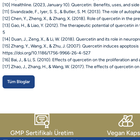
[10] Healthline. (2023, January 10).
Quercetin: Benefits, uses, and side
[11] Sivandzade, F., Iyer, S. S., & Butler, S. M. (2013). The role of autop
[12] Chen, Y., Zheng, X., & Zhang, X. (2018). Role of quercetin in the 
[13] Gao, H., & Liao, Y. (2012). The therapeutic potential of quercetin
5
[14] Duan, J., Zeng, X., & Li, W. (2018). Quercetin and its role in neurop
[15] Zhang, Y., Wang, X., & Zhu, J. (2007). Quercetin induces apoptosi
https://doi.org/10.1186/1756-9966-26-4-527
[16] Bai, J., & Li, S. (2010). Effects of quercetin on the proliferation a
[17] Zhao, J., Zhang, H., & Wang, W. (2017). The effects of quercetin 
Tüm Bloglar
GMP Sertifikalı Üretim
Vegan Kaps