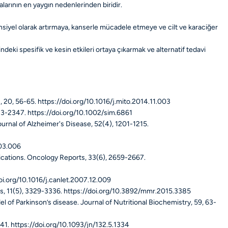
alarının en yaygın nedenlerinden biridir.
otansiyel olarak artırmaya, kanserle mücadele etmeye ve cilt ve karaciğer
ndeki spesifik ve kesin etkileri ortaya çıkarmak ve alternatif tedavi
, 20
, 56-65. https://doi.org/10.1016/j.mito.2014.11.003
33-2347. https://doi.org/10.1002/sim.6861
ournal of Alzheimer's Disease, 52
(4), 1201-1215.
.03.006
ications.
Oncology Reports, 33
(6), 2659-2667.
doi.org/10.1016/j.canlet.2007.12.009
, 11
(5), 3329-3336. https://doi.org/10.3892/mmr.2015.3385
del of Parkinson’s disease.
Journal of Nutritional Biochemistry, 59
, 63-
41. https://doi.org/10.1093/jn/132.5.1334