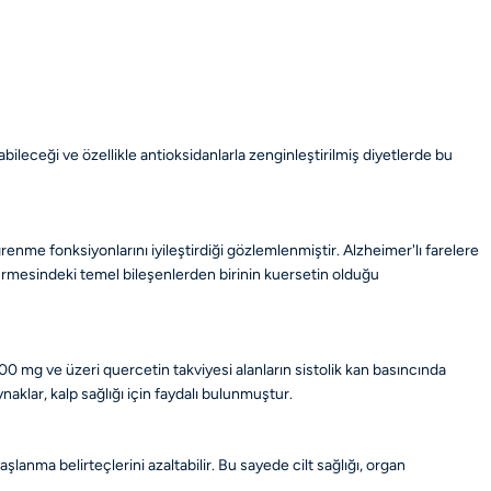
leceği ve özellikle antioksidanlarla zenginleştirilmiş diyetlerde bu
renme fonksiyonlarını iyileştirdiği gözlemlenmiştir. Alzheimer'lı farelere
şürmesindeki temel bileşenlerden birinin kuersetin olduğu
00 mg ve üzeri quercetin takviyesi alanların sistolik kan basıncında
naklar, kalp sağlığı için faydalı bulunmuştur.
anma belirteçlerini azaltabilir. Bu sayede cilt sağlığı, organ