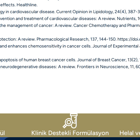
 effects
. Healthline.
hagy in cardiovascular disease.
Current Opinion in Lipidology, 24
(4), 387-
prevention and treatment of cardiovascular diseases: A review.
Nutrients, 
 in the management of cancer: A review.
Cancer Chemotherapy and Pharma
rotection: A review.
Pharmacological Research, 137
, 144-150. https://do
s and enhances chemosensitivity in cancer cells.
Journal of Experimental 
nd apoptosis of human breast cancer cells.
Journal of Breast Cancer, 13
(2),
on neurodegenerative diseases: A review.
Frontiers in Neuroscience, 11
, 6
ül
Klinik Destekli Formülasyon
Helal v