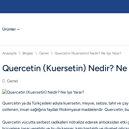
Ürünler
Anasayfa
Bloglar
Genel
Quercetin (Kuersetin) Nedir? Ne İşe Yarar?
Quercetin (Kuersetin) Nedir? Ne 
Genel
Quercetin ya da Türkçedeki adıyla kuersetin, meyve, sebze, tahıl ve çay g
üstlenen, insan sağlığına faydalı fitokimyasal maddelerdir. Quercetin, bu 
Quercetin vücutta serbest radikalleri nötralize ederek antioksidan etki gös
hücrelere zarar verebilir ve bu da kanser, kalp hastalığı ve diyabet gibi k