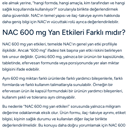
ele almak yerine, “hangi formda, hangi amaçla, kim tarafından ve hangi
sağlık koşullarında kullanılıyor?” sorularıyla birlikte değerlendirmek
daha güvenlidir. NAC’ın temel yapısı ve ilaç-takviye ayrımı hakkında
daha geniş bilgi için
NAC’ın vücuttaki rolü
ayrıca değerlendirilebilir.
NAC 600 mg Yan Etkileri Farklı mıdır?
NAC 600 mg yan etkileri, temelde NAC’ın genel yan etki profiliyle
ilişkilidir. Ancak “600 mg” ifadesi tek başına yan etki riskini belirleyen
tek unsur değildir. Çünkü 600 mg, yalnızca bir ürünün bir kapsülünde,
tabletinde, efervesan formunda veya porsiyonunda yer alan miktar
bilgisini ifade edebilir.
Aynı 600 mg miktarı farklı ürünlerde farklı yardımcı bileşenlerle, farklı
formlarda ve farklı kullanım talimatlarıyla sunulabilir. Örneğin bir
efervesan ürün ile kapsül formundaki bir ürünün yardımcı bileşenleri,
kullanım şekli ve toleransı aynı olmayabilir.
Bu nedenle “NAC 600 mg yan etkileri” sorusunda yalnızca miligram
değerine odaklanmak eksik olur. Ürün formu, ilaç-takviye ayrımı, etiket
bilgisi, kişinin sağlık durumu ve kullanılan diğer ilaçlar birlikte
değerlendirilmelidir. Bu konuyu daha doğru yorumlamak için
NAC 600