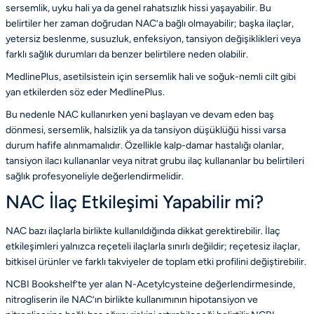
sersemlik, uyku hali ya da genel rahatsızlık hissi yaşayabilir. Bu
belirtiler her zaman doğrudan NAC’a bağlı olmayabilir; başka ilaçlar,
yetersiz beslenme, susuzluk, enfeksiyon, tansiyon değişiklikleri veya
farklı sağlık durumları da benzer belirtilere neden olabilir.
MedlinePlus, asetilsistein için sersemlik hali ve soğuk-nemli cilt gibi
yan etkilerden söz eder
MedlinePlus
.
Bu nedenle NAC kullanırken yeni başlayan ve devam eden baş
dönmesi, sersemlik, halsizlik ya da tansiyon düşüklüğü hissi varsa
durum hafife alınmamalıdır. Özellikle kalp-damar hastalığı olanlar,
tansiyon ilacı kullananlar veya nitrat grubu ilaç kullananlar bu belirtileri
sağlık profesyoneliyle değerlendirmelidir.
NAC İlaç Etkileşimi Yapabilir mi?
NAC bazı ilaçlarla birlikte kullanıldığında dikkat gerektirebilir. İlaç
etkileşimleri yalnızca reçeteli ilaçlarla sınırlı değildir; reçetesiz ilaçlar,
bitkisel ürünler ve farklı takviyeler de toplam etki profilini değiştirebilir.
NCBI Bookshelf’te yer alan N-Acetylcysteine değerlendirmesinde,
nitrogliserin ile NAC’ın birlikte kullanımının hipotansiyon ve