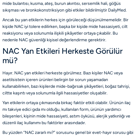
mide bulantısı, kusma, ateş, burun akıntısı, sersemlik hali, göğüs
sıkışması ve bronkokonstriksiyon gibi etkiler bildirilmiştir
DailyMed
.
Ancak bu yan etkilerin herkes için görüleceği düşünülmemelidir. Bir
kişide NAC iyi tolere edilirken, başka bir kişide mide hassasiyeti, cilt
reaksiyonu veya solunumla ilişkili şikâyetler ortaya çıkabilir. Bu
nedenle NAC güvenliği kişisel değerlendirme gerektirir.
NAC Yan Etkileri Herkeste Görülür
mü?
Hayır. NAC yan etkileri herkeste görülmez. Bazı kişiler NAC veya
asetilsistein içeren ürünleri belirgin bir sorun yaşamadan
kullanabilirken, bazı kişilerde mide-bağırsak şikâyetleri, boğaz tahrişi,
ciltte kaşıntı veya solunumla ilgili hassasiyetler oluşabilir.
Yan etkilerin ortaya çıkmasında birkaç faktör etkili olabilir. Ürünün ilaç
mı takviye edici gıda mı olduğu, kullanılan form, ürünün yardımcı
bileşenleri, kişinin mide hassasiyeti, astım öyküsü, alerjik yatkınlığı ve
düzenli ilaç kullanımı bu faktörler arasındadır.
Bu yüzden “NAC zararlı mı?” sorusunu genel bir evet-hayır sorusu gibi