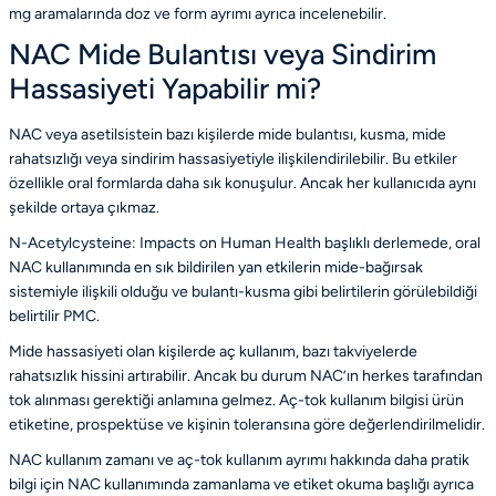
mg aramalarında doz ve form ayrımı
ayrıca incelenebilir.
NAC Mide Bulantısı veya Sindirim
Hassasiyeti Yapabilir mi?
NAC veya asetilsistein bazı kişilerde mide bulantısı, kusma, mide
rahatsızlığı veya sindirim hassasiyetiyle ilişkilendirilebilir. Bu etkiler
özellikle oral formlarda daha sık konuşulur. Ancak her kullanıcıda aynı
şekilde ortaya çıkmaz.
N-Acetylcysteine: Impacts on Human Health başlıklı derlemede, oral
NAC kullanımında en sık bildirilen yan etkilerin mide-bağırsak
sistemiyle ilişkili olduğu ve bulantı-kusma gibi belirtilerin görülebildiği
belirtilir
PMC
.
Mide hassasiyeti olan kişilerde aç kullanım, bazı takviyelerde
rahatsızlık hissini artırabilir. Ancak bu durum NAC’ın herkes tarafından
tok alınması gerektiği anlamına gelmez. Aç-tok kullanım bilgisi ürün
etiketine, prospektüse ve kişinin toleransına göre değerlendirilmelidir.
NAC kullanım zamanı ve aç-tok kullanım ayrımı hakkında daha pratik
bilgi için
NAC kullanımında zamanlama ve etiket okuma
başlığı ayrıca