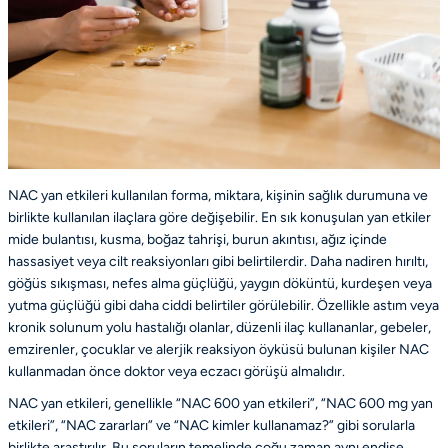
NAC yan etkileri kullanılan forma, miktara, kişinin sağlık durumuna ve
birlikte kullanılan ilaçlara göre değişebilir. En sık konuşulan yan etkiler
mide bulantısı, kusma, boğaz tahrişi, burun akıntısı, ağız içinde
hassasiyet veya cilt reaksiyonları gibi belirtilerdir. Daha nadiren hırıltı,
göğüs sıkışması, nefes alma güçlüğü, yaygın döküntü, kurdeşen veya
yutma güçlüğü gibi daha ciddi belirtiler görülebilir. Özellikle astım veya
kronik solunum yolu hastalığı olanlar, düzenli ilaç kullananlar, gebeler,
emzirenler, çocuklar ve alerjik reaksiyon öyküsü bulunan kişiler NAC
kullanmadan önce doktor veya eczacı görüşü almalıdır.
NAC yan etkileri, genellikle “NAC 600 yan etkileri”, “NAC 600 mg yan
etkileri”, “NAC zararları” ve “NAC kimler kullanamaz?” gibi sorularla
birlikte araştırılır. Bu soruların temelinde çoğu zaman aynı endişe