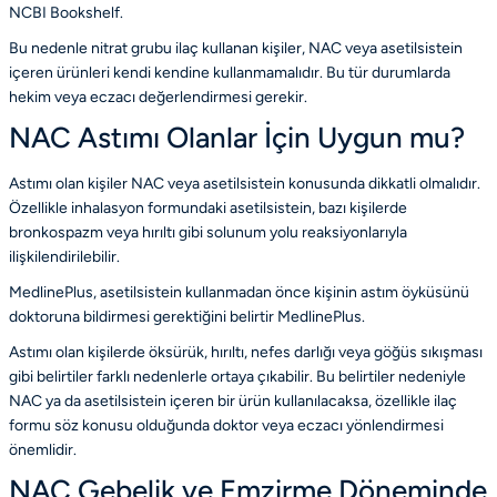
NCBI Bookshelf
.
Bu nedenle nitrat grubu ilaç kullanan kişiler, NAC veya asetilsistein
içeren ürünleri kendi kendine kullanmamalıdır. Bu tür durumlarda
hekim veya eczacı değerlendirmesi gerekir.
NAC Astımı Olanlar İçin Uygun mu?
Astımı olan kişiler NAC veya asetilsistein konusunda dikkatli olmalıdır.
Özellikle inhalasyon formundaki asetilsistein, bazı kişilerde
bronkospazm veya hırıltı gibi solunum yolu reaksiyonlarıyla
ilişkilendirilebilir.
MedlinePlus, asetilsistein kullanmadan önce kişinin astım öyküsünü
doktoruna bildirmesi gerektiğini belirtir
MedlinePlus
.
Astımı olan kişilerde öksürük, hırıltı, nefes darlığı veya göğüs sıkışması
gibi belirtiler farklı nedenlerle ortaya çıkabilir. Bu belirtiler nedeniyle
NAC ya da asetilsistein içeren bir ürün kullanılacaksa, özellikle ilaç
formu söz konusu olduğunda doktor veya eczacı yönlendirmesi
önemlidir.
NAC Gebelik ve Emzirme Döneminde