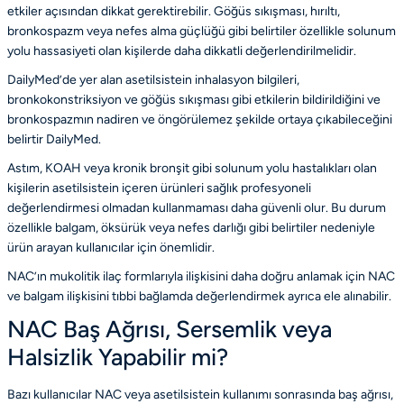
etkiler açısından dikkat gerektirebilir. Göğüs sıkışması, hırıltı,
bronkospazm veya nefes alma güçlüğü gibi belirtiler özellikle solunum
yolu hassasiyeti olan kişilerde daha dikkatli değerlendirilmelidir.
DailyMed’de yer alan asetilsistein inhalasyon bilgileri,
bronkokonstriksiyon ve göğüs sıkışması gibi etkilerin bildirildiğini ve
bronkospazmın nadiren ve öngörülemez şekilde ortaya çıkabileceğini
belirtir
DailyMed
.
Astım, KOAH veya kronik bronşit gibi solunum yolu hastalıkları olan
kişilerin asetilsistein içeren ürünleri sağlık profesyoneli
değerlendirmesi olmadan kullanmaması daha güvenli olur. Bu durum
özellikle balgam, öksürük veya nefes darlığı gibi belirtiler nedeniyle
ürün arayan kullanıcılar için önemlidir.
NAC’ın mukolitik ilaç formlarıyla ilişkisini daha doğru anlamak için
NAC
ve balgam ilişkisini tıbbi bağlamda değerlendirmek
ayrıca ele alınabilir.
NAC Baş Ağrısı, Sersemlik veya
Halsizlik Yapabilir mi?
Bazı kullanıcılar NAC veya asetilsistein kullanımı sonrasında baş ağrısı,