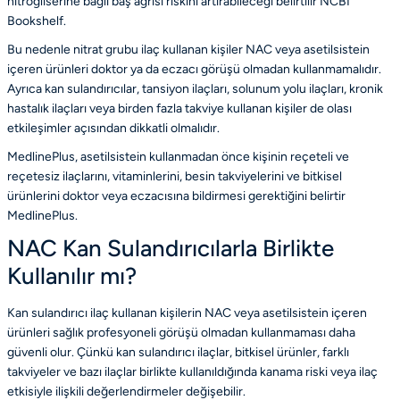
nitrogliserine bağlı baş ağrısı riskini artırabileceği belirtilir
NCBI
Bookshelf
.
Bu nedenle nitrat grubu ilaç kullanan kişiler NAC veya asetilsistein
içeren ürünleri doktor ya da eczacı görüşü olmadan kullanmamalıdır.
Ayrıca kan sulandırıcılar, tansiyon ilaçları, solunum yolu ilaçları, kronik
hastalık ilaçları veya birden fazla takviye kullanan kişiler de olası
etkileşimler açısından dikkatli olmalıdır.
MedlinePlus, asetilsistein kullanmadan önce kişinin reçeteli ve
reçetesiz ilaçlarını, vitaminlerini, besin takviyelerini ve bitkisel
ürünlerini doktor veya eczacısına bildirmesi gerektiğini belirtir
MedlinePlus
.
NAC Kan Sulandırıcılarla Birlikte
Kullanılır mı?
Kan sulandırıcı ilaç kullanan kişilerin NAC veya asetilsistein içeren
ürünleri sağlık profesyoneli görüşü olmadan kullanmaması daha
güvenli olur. Çünkü kan sulandırıcı ilaçlar, bitkisel ürünler, farklı
takviyeler ve bazı ilaçlar birlikte kullanıldığında kanama riski veya ilaç
etkisiyle ilişkili değerlendirmeler değişebilir.