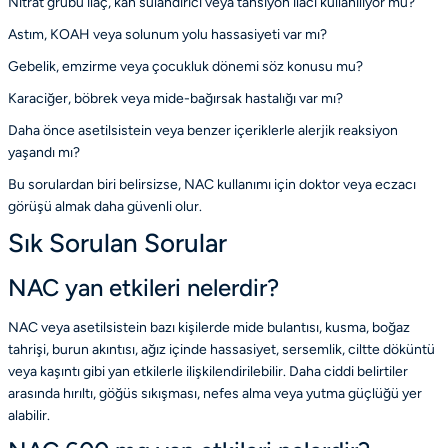
Nitrat grubu ilaç, kan sulandırıcı veya tansiyon ilacı kullanılıyor mu?
Astım, KOAH veya solunum yolu hassasiyeti var mı?
Gebelik, emzirme veya çocukluk dönemi söz konusu mu?
Karaciğer, böbrek veya mide-bağırsak hastalığı var mı?
Daha önce asetilsistein veya benzer içeriklerle alerjik reaksiyon
yaşandı mı?
Bu sorulardan biri belirsizse, NAC kullanımı için doktor veya eczacı
görüşü almak daha güvenli olur.
Sık Sorulan Sorular
NAC yan etkileri nelerdir?
NAC veya asetilsistein bazı kişilerde mide bulantısı, kusma, boğaz
tahrişi, burun akıntısı, ağız içinde hassasiyet, sersemlik, ciltte döküntü
veya kaşıntı gibi yan etkilerle ilişkilendirilebilir. Daha ciddi belirtiler
arasında hırıltı, göğüs sıkışması, nefes alma veya yutma güçlüğü yer
alabilir.