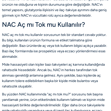
ürünün ne olduğuna ve kişinin durumuna göre değiştiğidir. NAC’ın
temel yapısını, glutatyonla ilişkisini ve ilaç-takviye ayrımını daha geniş
görmek için
NAC’ın vücuttaki rolü
ayrıca değerlendirilebilir.
NAC Aç mı Tok mu Kullanılır?
NAC aç mı tok mu kullanılır sorusunun tek bir standart cevabı yoktur.
Bu bilgi, kullanılan ürünün formuna ve etiket talimatına göre
değişebilir. Bazı ürünlerde aç veya tok kullanım bilgisi açıkça yazabilir.
Bazı ilaç formlarında ise prospektüs veya eczacı yönlendirmesi esas
alınmalıdır.
Mide hassasiyeti olan kişiler bazı takviyeleri aç karnına kullandığında
rahatsızlık hissedebilir. Ancak bu, NAC’ın herkes tarafından tok
alınması gerektiği anlamına gelmez. Aynı şekilde, bazı kişilerde aç
kullanım tolere edilebilirken başka bir kişide mide bulantısı veya
rahatsızlık oluşabilir.
Bu yüzden NAC kullanımında “aç mı tok mu?” sorusunu tek başına
yanıtlamak yerine, ürün etiketindeki kullanım talimatı ve kişinin mide
hassasiyeti birlikte değerlendirilmelidir. Eğer daha önce takviyelerle
mide rahatsızlığı yaşandıysa veya düzenli ilaç kullanılıyorsa, eczacı