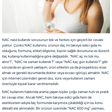
NAC nasıl kullanılır sorusunun tek ve herkes için geçerli bir cevabı
yoktur. Çünkü NAC kullanımı; ürünün ilaç mı takviye edici gıda mı
olduğuna, formuna, etiket bilgisine, kişinin sağlık durumuna ve düzenli
ilaç kullanıp kullanmadığına göre değişebilir. “NAC aç mı tok mu
alınır?”, “NAC ne zaman kullanılır?” veya “NAC kaç gün kullanılır?” gibi
sorularda en güvenli yaklaşım, ürün etiketini ya da prospektüsü esas
almak ve gerekli durumlarda doktor veya eczacı görüşü almaktır. NAC
için internet üzerinden genel doz, süre veya kullanım zamanı
önerisiyle kişisel karar verilmemelidir.
NAC kullanımı hakkında arama yapan kişiler çoğu zaman hızlı ve pratik
bir cevap ister. Ancak NAC, hem takviye edici gıda hem de
asetilsistein adıyla ilaç formunda karşımıza çıkabildiği için bu konu
dikkatli ele alınmalıdır. Bir ürünün üzerinde “NAC 600 mg” yazması,