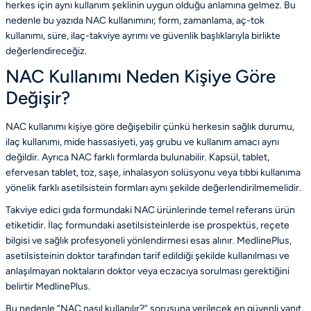
herkes için aynı kullanım şeklinin uygun olduğu anlamına gelmez. Bu
nedenle bu yazıda NAC kullanımını; form, zamanlama, aç-tok
kullanımı, süre, ilaç-takviye ayrımı ve güvenlik başlıklarıyla birlikte
değerlendireceğiz.
NAC Kullanımı Neden Kişiye Göre
Değişir?
NAC kullanımı kişiye göre değişebilir çünkü herkesin sağlık durumu,
ilaç kullanımı, mide hassasiyeti, yaş grubu ve kullanım amacı aynı
değildir. Ayrıca NAC farklı formlarda bulunabilir. Kapsül, tablet,
efervesan tablet, toz, saşe, inhalasyon solüsyonu veya tıbbi kullanıma
yönelik farklı asetilsistein formları aynı şekilde değerlendirilmemelidir.
Takviye edici gıda formundaki NAC ürünlerinde temel referans ürün
etiketidir. İlaç formundaki asetilsisteinlerde ise prospektüs, reçete
bilgisi ve sağlık profesyoneli yönlendirmesi esas alınır. MedlinePlus,
asetilsisteinin doktor tarafından tarif edildiği şekilde kullanılması ve
anlaşılmayan noktaların doktor veya eczacıya sorulması gerektiğini
belirtir
MedlinePlus
.
Bu nedenle “NAC nasıl kullanılır?” sorusuna verilecek en güvenli yanıt,