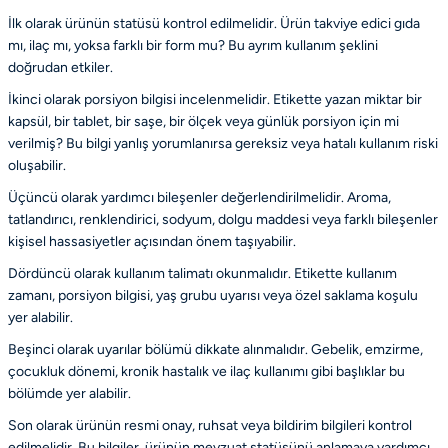
İlk olarak ürünün statüsü kontrol edilmelidir. Ürün takviye edici gıda
mı, ilaç mı, yoksa farklı bir form mu? Bu ayrım kullanım şeklini
doğrudan etkiler.
İkinci olarak porsiyon bilgisi incelenmelidir. Etikette yazan miktar bir
kapsül, bir tablet, bir saşe, bir ölçek veya günlük porsiyon için mi
verilmiş? Bu bilgi yanlış yorumlanırsa gereksiz veya hatalı kullanım riski
oluşabilir.
Üçüncü olarak yardımcı bileşenler değerlendirilmelidir. Aroma,
tatlandırıcı, renklendirici, sodyum, dolgu maddesi veya farklı bileşenler
kişisel hassasiyetler açısından önem taşıyabilir.
Dördüncü olarak kullanım talimatı okunmalıdır. Etikette kullanım
zamanı, porsiyon bilgisi, yaş grubu uyarısı veya özel saklama koşulu
yer alabilir.
Beşinci olarak uyarılar bölümü dikkate alınmalıdır. Gebelik, emzirme,
çocukluk dönemi, kronik hastalık ve ilaç kullanımı gibi başlıklar bu
bölümde yer alabilir.
Son olarak ürünün resmi onay, ruhsat veya bildirim bilgileri kontrol
edilmelidir. Bu bilgiler, ürünün mevzuat statüsünü anlamaya yardımcı