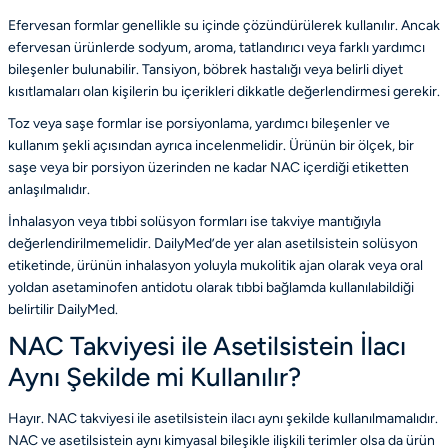
Efervesan formlar genellikle su içinde çözündürülerek kullanılır. Ancak
efervesan ürünlerde sodyum, aroma, tatlandırıcı veya farklı yardımcı
bileşenler bulunabilir. Tansiyon, böbrek hastalığı veya belirli diyet
kısıtlamaları olan kişilerin bu içerikleri dikkatle değerlendirmesi gerekir.
Toz veya saşe formlar ise porsiyonlama, yardımcı bileşenler ve
kullanım şekli açısından ayrıca incelenmelidir. Ürünün bir ölçek, bir
saşe veya bir porsiyon üzerinden ne kadar NAC içerdiği etiketten
anlaşılmalıdır.
İnhalasyon veya tıbbi solüsyon formları ise takviye mantığıyla
değerlendirilmemelidir. DailyMed’de yer alan asetilsistein solüsyon
etiketinde, ürünün inhalasyon yoluyla mukolitik ajan olarak veya oral
yoldan asetaminofen antidotu olarak tıbbi bağlamda kullanılabildiği
belirtilir
DailyMed
.
NAC Takviyesi ile Asetilsistein İlacı
Aynı Şekilde mi Kullanılır?
Hayır. NAC takviyesi ile asetilsistein ilacı aynı şekilde kullanılmamalıdır.
NAC ve asetilsistein aynı kimyasal bileşikle ilişkili terimler olsa da ürün