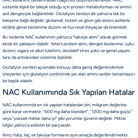
NAC kullanımı, beslenmeden bağımsız düşünülmemelidir. NAC,
sisteinle ilişkili bir bileşik olduğu için protein metabolizması ve amino
asit dengesiyle bağlantılıdır. Glutatyon sentezi de yalnızca tek bir
bileşene bağlı değildir; glutamat, sistein ve glisin gibi amino asitlerle
birlikte genel beslenme düzeni ve hücresel ihtiyaçlar da önemlidir.
Bu nedenle NAC kullanımını yalnızca “takviye alımı” olarak görmek
eksik bir yaklaşım olabilir. Yeterli protein alımı, dengeli beslenme, uyku
düzeni, sigara ve alkol tüketimi, oksidatif stres yükü ve genel yaşam
tarzı da antioksidan sistemle ilişkilidir.
Glutatyon sentezi açısından konuyu daha geniş değerlendirmek
isteyenler için
glutatyon üretiminde yer alan amino asitler
tamamlayıcı
bir başlık olabilir.
NAC Kullanımında Sık Yapılan Hatalar
NAC kullanımında en sık yapılan hatalardan biri, miligram değerine
göre karar vermektir. “600 mg daha standart”, “1200 mg daha güçlü”
veya “yüksek miktar daha iyi” gibi yorumlar güvenli değildir. Miktar
bilgisi yalnızca etiketin bir parçasıdır.
İkinci hata, ilaç ve takviye formlarını aynı amaçla değerlendirmektir.