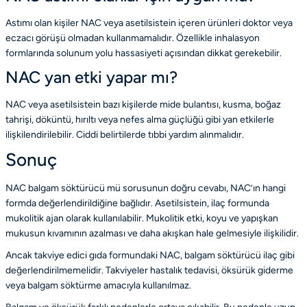
Astımı olan kişiler NAC veya asetilsistein içeren ürünleri doktor veya
eczacı görüşü olmadan kullanmamalıdır. Özellikle inhalasyon
formlarında solunum yolu hassasiyeti açısından dikkat gerekebilir.
NAC yan etki yapar mı?
NAC veya asetilsistein bazı kişilerde mide bulantısı, kusma, boğaz
tahrişi, döküntü, hırıltı veya nefes alma güçlüğü gibi yan etkilerle
ilişkilendirilebilir. Ciddi belirtilerde tıbbi yardım alınmalıdır.
Sonuç
NAC balgam söktürücü mü sorusunun doğru cevabı, NAC’ın hangi
formda değerlendirildiğine bağlıdır. Asetilsistein, ilaç formunda
mukolitik ajan olarak kullanılabilir. Mukolitik etki, koyu ve yapışkan
mukusun kıvamının azalması ve daha akışkan hale gelmesiyle ilişkilidir.
Ancak takviye edici gıda formundaki NAC, balgam söktürücü ilaç gibi
değerlendirilmemelidir. Takviyeler hastalık tedavisi, öksürük giderme
veya balgam söktürme amacıyla kullanılmaz.