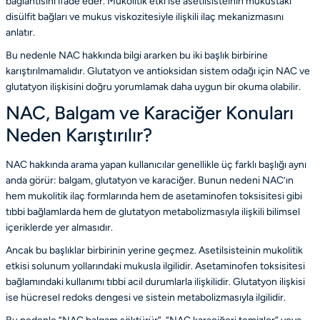
bağlantısını ifade eder. Mukolitik etki ise asetilsisteinin mukustaki
disülfit bağları ve mukus viskozitesiyle ilişkili ilaç mekanizmasını
anlatır.
Bu nedenle NAC hakkında bilgi ararken bu iki başlık birbirine
karıştırılmamalıdır. Glutatyon ve antioksidan sistem odağı için
NAC ve
glutatyon ilişkisini doğru yorumlamak
daha uygun bir okuma olabilir.
NAC, Balgam ve Karaciğer Konuları
Neden Karıştırılır?
NAC hakkında arama yapan kullanıcılar genellikle üç farklı başlığı aynı
anda görür: balgam, glutatyon ve karaciğer. Bunun nedeni NAC’ın
hem mukolitik ilaç formlarında hem de asetaminofen toksisitesi gibi
tıbbi bağlamlarda hem de glutatyon metabolizmasıyla ilişkili bilimsel
içeriklerde yer almasıdır.
Ancak bu başlıklar birbirinin yerine geçmez. Asetilsisteinin mukolitik
etkisi solunum yollarındaki mukusla ilgilidir. Asetaminofen toksisitesi
bağlamındaki kullanımı tıbbi acil durumlarla ilişkilidir. Glutatyon ilişkisi
ise hücresel redoks dengesi ve sistein metabolizmasıyla ilgilidir.