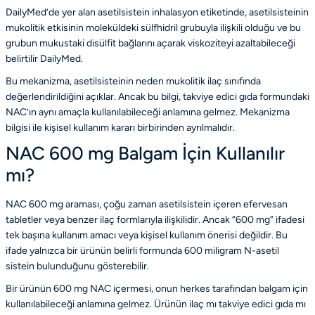
DailyMed’de yer alan asetilsistein inhalasyon etiketinde, asetilsisteinin
mukolitik etkisinin moleküldeki sülfhidril grubuyla ilişkili olduğu ve bu
grubun mukustaki disülfit bağlarını açarak viskoziteyi azaltabileceği
belirtilir
DailyMed
.
Bu mekanizma, asetilsisteinin neden mukolitik ilaç sınıfında
değerlendirildiğini açıklar. Ancak bu bilgi, takviye edici gıda formundaki
NAC’ın aynı amaçla kullanılabileceği anlamına gelmez. Mekanizma
bilgisi ile kişisel kullanım kararı birbirinden ayrılmalıdır.
NAC 600 mg Balgam İçin Kullanılır
mı?
NAC 600 mg araması, çoğu zaman asetilsistein içeren efervesan
tabletler veya benzer ilaç formlarıyla ilişkilidir. Ancak “600 mg” ifadesi
tek başına kullanım amacı veya kişisel kullanım önerisi değildir. Bu
ifade yalnızca bir ürünün belirli formunda 600 miligram N-asetil
sistein bulunduğunu gösterebilir.
Bir ürünün 600 mg NAC içermesi, onun herkes tarafından balgam için
kullanılabileceği anlamına gelmez. Ürünün ilaç mı takviye edici gıda mı