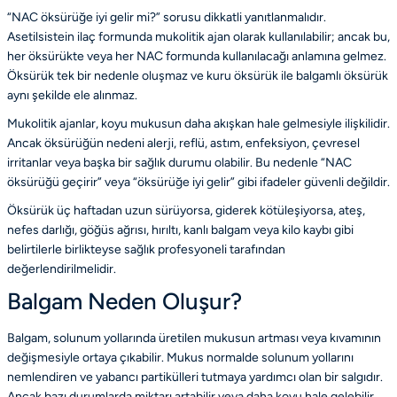
“NAC öksürüğe iyi gelir mi?” sorusu dikkatli yanıtlanmalıdır.
Asetilsistein ilaç formunda mukolitik ajan olarak kullanılabilir; ancak bu,
her öksürükte veya her NAC formunda kullanılacağı anlamına gelmez.
Öksürük tek bir nedenle oluşmaz ve kuru öksürük ile balgamlı öksürük
aynı şekilde ele alınmaz.
Mukolitik ajanlar, koyu mukusun daha akışkan hale gelmesiyle ilişkilidir.
Ancak öksürüğün nedeni alerji, reflü, astım, enfeksiyon, çevresel
irritanlar veya başka bir sağlık durumu olabilir. Bu nedenle “NAC
öksürüğü geçirir” veya “öksürüğe iyi gelir” gibi ifadeler güvenli değildir.
Öksürük üç haftadan uzun sürüyorsa, giderek kötüleşiyorsa, ateş,
nefes darlığı, göğüs ağrısı, hırıltı, kanlı balgam veya kilo kaybı gibi
belirtilerle birlikteyse sağlık profesyoneli tarafından
değerlendirilmelidir.
Balgam Neden Oluşur?
Balgam, solunum yollarında üretilen mukusun artması veya kıvamının
değişmesiyle ortaya çıkabilir. Mukus normalde solunum yollarını
nemlendiren ve yabancı partikülleri tutmaya yardımcı olan bir salgıdır.
Ancak bazı durumlarda miktarı artabilir veya daha koyu hale gelebilir.