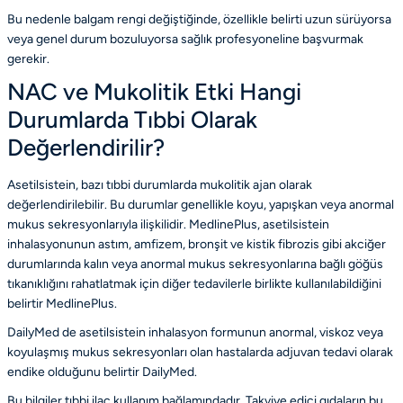
Bu nedenle balgam rengi değiştiğinde, özellikle belirti uzun sürüyorsa
veya genel durum bozuluyorsa sağlık profesyoneline başvurmak
gerekir.
NAC ve Mukolitik Etki Hangi
Durumlarda Tıbbi Olarak
Değerlendirilir?
Asetilsistein, bazı tıbbi durumlarda mukolitik ajan olarak
değerlendirilebilir. Bu durumlar genellikle koyu, yapışkan veya anormal
mukus sekresyonlarıyla ilişkilidir. MedlinePlus, asetilsistein
inhalasyonunun astım, amfizem, bronşit ve kistik fibrozis gibi akciğer
durumlarında kalın veya anormal mukus sekresyonlarına bağlı göğüs
tıkanıklığını rahatlatmak için diğer tedavilerle birlikte kullanılabildiğini
belirtir
MedlinePlus
.
DailyMed de asetilsistein inhalasyon formunun anormal, viskoz veya
koyulaşmış mukus sekresyonları olan hastalarda adjuvan tedavi olarak
endike olduğunu belirtir
DailyMed
.
Bu bilgiler tıbbi ilaç kullanım bağlamındadır. Takviye edici gıdaların bu