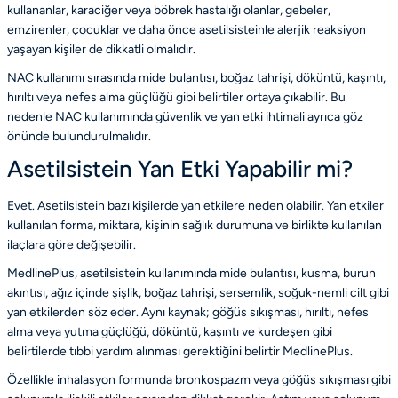
kullananlar, karaciğer veya böbrek hastalığı olanlar, gebeler,
emzirenler, çocuklar ve daha önce asetilsisteinle alerjik reaksiyon
yaşayan kişiler de dikkatli olmalıdır.
NAC kullanımı sırasında mide bulantısı, boğaz tahrişi, döküntü, kaşıntı,
hırıltı veya nefes alma güçlüğü gibi belirtiler ortaya çıkabilir. Bu
nedenle
NAC kullanımında güvenlik ve yan etki ihtimali
ayrıca göz
önünde bulundurulmalıdır.
Asetilsistein Yan Etki Yapabilir mi?
Evet. Asetilsistein bazı kişilerde yan etkilere neden olabilir. Yan etkiler
kullanılan forma, miktara, kişinin sağlık durumuna ve birlikte kullanılan
ilaçlara göre değişebilir.
MedlinePlus, asetilsistein kullanımında mide bulantısı, kusma, burun
akıntısı, ağız içinde şişlik, boğaz tahrişi, sersemlik, soğuk-nemli cilt gibi
yan etkilerden söz eder. Aynı kaynak; göğüs sıkışması, hırıltı, nefes
alma veya yutma güçlüğü, döküntü, kaşıntı ve kurdeşen gibi
belirtilerde tıbbi yardım alınması gerektiğini belirtir
MedlinePlus
.
Özellikle inhalasyon formunda bronkospazm veya göğüs sıkışması gibi