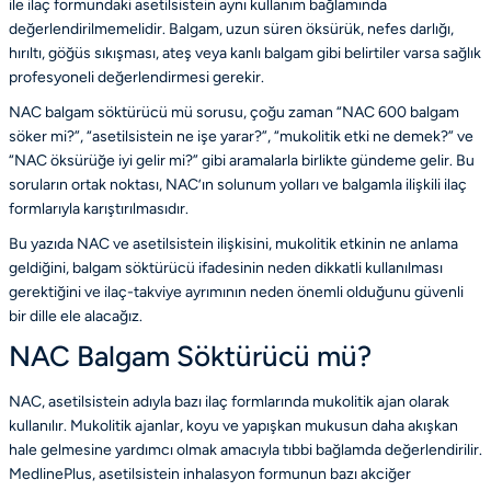
ile ilaç formundaki asetilsistein aynı kullanım bağlamında
değerlendirilmemelidir. Balgam, uzun süren öksürük, nefes darlığı,
hırıltı, göğüs sıkışması, ateş veya kanlı balgam gibi belirtiler varsa sağlık
profesyoneli değerlendirmesi gerekir.
NAC balgam söktürücü mü sorusu, çoğu zaman “NAC 600 balgam
söker mi?”, “asetilsistein ne işe yarar?”, “mukolitik etki ne demek?” ve
“NAC öksürüğe iyi gelir mi?” gibi aramalarla birlikte gündeme gelir. Bu
soruların ortak noktası, NAC’ın solunum yolları ve balgamla ilişkili ilaç
formlarıyla karıştırılmasıdır.
Bu yazıda NAC ve asetilsistein ilişkisini, mukolitik etkinin ne anlama
geldiğini, balgam söktürücü ifadesinin neden dikkatli kullanılması
gerektiğini ve ilaç-takviye ayrımının neden önemli olduğunu güvenli
bir dille ele alacağız.
NAC Balgam Söktürücü mü?
NAC, asetilsistein adıyla bazı ilaç formlarında mukolitik ajan olarak
kullanılır. Mukolitik ajanlar, koyu ve yapışkan mukusun daha akışkan
hale gelmesine yardımcı olmak amacıyla tıbbi bağlamda değerlendirilir.
MedlinePlus, asetilsistein inhalasyon formunun bazı akciğer