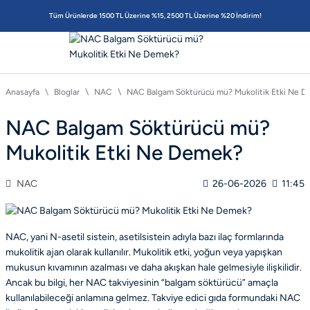
Tüm Ürünlerde 1500 TL Üzerine %15, 2500 TL Üzerine %20 İndirim!
Anasayfa
Bloglar
NAC
NAC Balgam Söktürücü mü? Mukolitik Etki Ne 
NAC Balgam Söktürücü mü?
Mukolitik Etki Ne Demek?
NAC
26-06-2026
11:45
NAC, yani N-asetil sistein, asetilsistein adıyla bazı ilaç formlarında
mukolitik ajan olarak kullanılır. Mukolitik etki, yoğun veya yapışkan
mukusun kıvamının azalması ve daha akışkan hale gelmesiyle ilişkilidir.
Ancak bu bilgi, her NAC takviyesinin “balgam söktürücü” amaçla
kullanılabileceği anlamına gelmez. Takviye edici gıda formundaki NAC