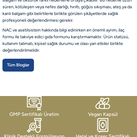
Balgam ve öksürük farklı nedenlerle ortaya çıkabilir. Bu nedenle uzun
süren, kötüleşen veya nefes darlığı, hırıltı, göğüs sıkışması, ateş ya da
kanlı balgam gibi belirtilerle birlikte görülen şikâyetlerde sağlık
profesyoneli değerlendirmesi gerekir.
NAC ve asetilsistein hakkında bilgi edinirken en önemli ayrım, ilaç
formu ile takviye edici gıda formunu karıştırmamaktır. Ürün statüsü,
kullanım talimatı, kişisel sağlık durumu ve olası yan etkiler birlikte
değerlendirilmelidir.
Tüm Bloglar
GMP Sertifikalı Üretim
Vegan Kapsül
Klinik Destekli Formülasyon
Helal ve Koşer Sertifikalı