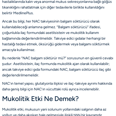
hastalıklarında kalın veya anormal mukus sekresyonlarına bağlı göğüs
tıkanıklığını rahatlatmak için diğer tedavilerle birlikte kullanıldığını
belirtir
MedlinePlus
.
Ancak bu bilgi, her NAC takviyesinin balgam söktürücü olarak
kullanılabileceği anlamına gelmez. “Balgam söktürücü” ifadesi,
çoğunlukla ilaç formundaki asetilsistein ve mukolitik kullanım
bağlamında değerlendirilmelidir. Takviye edici gıdalar herhangi bir
hastalığı tedavi etmek, öksürüğü gidermek veya balgamı söktürmek
amacıyla kullanılmaz.
Bu nedenle “NAC balgam söktürür mü?” sorusunun en güvenli cevabı
şudur: Asetilsistein, ilaç formunda mukolitik ajan olarak kullanılabilir;
ancak takviye edici gıda formundaki NAC, balgam söktürücü ilaç gibi
değerlendirilmemelidir.
NAC’ın temel yapısı, glutatyonla ilişkisi ve ilaç-takviye ayrımı hakkında
daha geniş bilgi için
NAC’ın vücuttaki rolü
ayrıca incelenebilir.
Mukolitik Etki Ne Demek?
Mukolitik etki, mukusun yani solunum yollarındaki salgının daha az
yoğun ve daha akışkan hale gelmesiyle ilişkili tıbbi bir kavramdır.