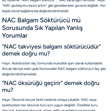
Bu nedenle “NAC balgam söktürür”, “NAC karaciğeri temizler” veya
“NAC glutatyonu kesin artırır” gibi genellemeler güvenli değildir. Her
başlık kendi bağlamında değerlendirilmelidir.
NAC Balgam Söktürücü mü
Sorusunda Sık Yapılan Yanlış
Yorumlar
“NAC takviyesi balgam söktürücüdür”
demek doğru mu?
Hayır. Asetilsistein ilaç formunda mukolitik ajan olarak kullanılabilir.
Ancak takviye edici gıda formundaki NAC balgam söktürücü ilaç gibi
değerlendirilmemelidir.
“NAC öksürüğü geçirir” demek doğru
mu?
Hayır. Öksürük birçok farklı nedenle ortaya çıkabilir. NAC veya
asetilsistein her öksürük türü için uygun değildir. Özellikle kuru
öksürük, balgamlı öksürük, astım, reflü ve enfeksiyon kaynaklı