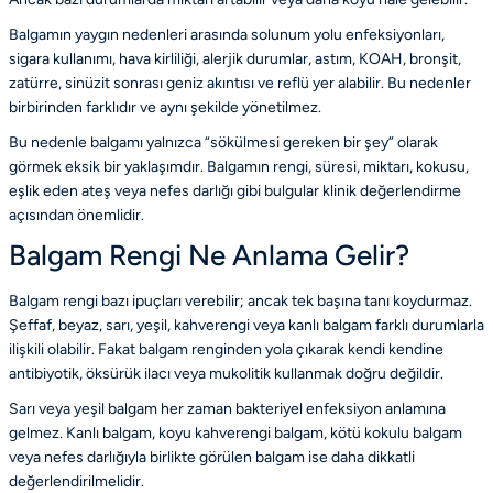
Balgamın yaygın nedenleri arasında solunum yolu enfeksiyonları,
sigara kullanımı, hava kirliliği, alerjik durumlar, astım, KOAH, bronşit,
zatürre, sinüzit sonrası geniz akıntısı ve reflü yer alabilir. Bu nedenler
birbirinden farklıdır ve aynı şekilde yönetilmez.
Bu nedenle balgamı yalnızca “sökülmesi gereken bir şey” olarak
görmek eksik bir yaklaşımdır. Balgamın rengi, süresi, miktarı, kokusu,
eşlik eden ateş veya nefes darlığı gibi bulgular klinik değerlendirme
açısından önemlidir.
Balgam Rengi Ne Anlama Gelir?
Balgam rengi bazı ipuçları verebilir; ancak tek başına tanı koydurmaz.
Şeffaf, beyaz, sarı, yeşil, kahverengi veya kanlı balgam farklı durumlarla
ilişkili olabilir. Fakat balgam renginden yola çıkarak kendi kendine
antibiyotik, öksürük ilacı veya mukolitik kullanmak doğru değildir.
Sarı veya yeşil balgam her zaman bakteriyel enfeksiyon anlamına
gelmez. Kanlı balgam, koyu kahverengi balgam, kötü kokulu balgam
veya nefes darlığıyla birlikte görülen balgam ise daha dikkatli
değerlendirilmelidir.