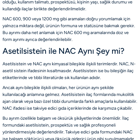
olduğu, kullanım talimatı, prospektüsü, kişinin yaşı, sağlık durumu ve
kullandığı ilaçlar birlikte değerlendirilmelidir.
NAC 600, 900 veya 1200 mg gibi aramaları doğru yorumlamak için
yalnızca miktara değil, ürünün formuna ve statüsüne bakmak gerekir.
Bu ayrımı daha net anlamak için
NAC 600 mg aramalarında doz ve
form ayrımı
ayrıca değerlendirilebilir.
Asetilsistein ile NAC Aynı Şey mi?
Asetilsistein ve NAC aynı kimyasal bileşikle ilişkili terimlerdir. NAC, N-
asetil sistein ifadesinin kısaltmasıdır. Asetilsistein ise bu bileşiğin ilaç
etiketlerinde ve tıbbi literatürde sık kullanılan adıdır.
Ancak aynı bileşikle ilişkili olmaları, her ürünün aynı şekilde
kullanılacağı anlamına gelmez. Asetilsistein ilaç formlarında mukolitik
ajan olarak veya bazı özel tıbbi durumlarda farklı amaçlarla kullanılabilir.
NAC ifadesi ise takviye edici gıda içeriklerinde de karşımıza çıkabilir.
Bu ayrım özellikle balgam ve öksürük şikâyetlerinde önemlidir. İlaç
formundaki asetilsistein, prospektüs ve sağlık profesyoneli
yönlendirmesiyle değerlendirilir. Takviye edici gıda formundaki NAC
ise balgam söktürücü veya öksürük giderici ürün gibi sunulmamalıdır.