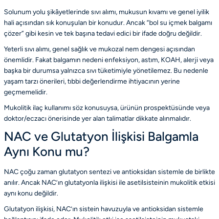
Solunum yolu şikâyetlerinde sıvı alımı, mukusun kıvamı ve genel iyilik
hali açısından sık konuşulan bir konudur. Ancak “bol su içmek balgamı
çözer” gibi kesin ve tek başına tedavi edici bir ifade doğru değildir.
Yeterli sıvı alımı, genel sağlık ve mukozal nem dengesi açısından
önemlidir. Fakat balgamın nedeni enfeksiyon, astım, KOAH, alerji veya
başka bir durumsa yalnızca sıvı tüketimiyle yönetilemez. Bu nedenle
yaşam tarzı önerileri, tıbbi değerlendirme ihtiyacının yerine
geçmemelidir.
Mukolitik ilaç kullanımı söz konusuysa, ürünün prospektüsünde veya
doktor/eczacı önerisinde yer alan talimatlar dikkate alınmalıdır.
NAC ve Glutatyon İlişkisi Balgamla
Aynı Konu mu?
NAC çoğu zaman glutatyon sentezi ve antioksidan sistemle de birlikte
anılır. Ancak NAC’ın glutatyonla ilişkisi ile asetilsisteinin mukolitik etkisi
aynı konu değildir.
Glutatyon ilişkisi, NAC’ın sistein havuzuyla ve antioksidan sistemle