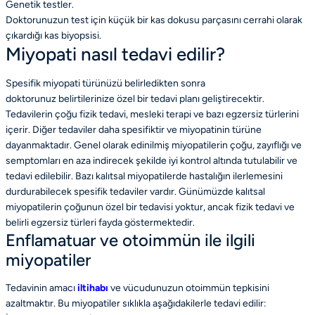
Genetik testler.
Doktorunuzun test için küçük bir kas dokusu parçasını cerrahi olarak
çıkardığı kas biyopsisi.
Miyopati nasıl tedavi edilir?
Spesifik miyopati türünüzü belirledikten sonra
doktorunuz belirtilerinize özel bir tedavi planı geliştirecektir.
Tedavilerin çoğu fizik tedavi, mesleki terapi ve bazı egzersiz türlerini
içerir. Diğer tedaviler daha spesifiktir ve miyopatinin türüne
dayanmaktadır. Genel olarak edinilmiş miyopatilerin çoğu, zayıflığı ve
semptomları en aza indirecek şekilde iyi kontrol altında tutulabilir ve
tedavi edilebilir. Bazı kalıtsal miyopatilerde hastalığın ilerlemesini
durdurabilecek spesifik tedaviler vardır. Günümüzde kalıtsal
miyopatilerin çoğunun özel bir tedavisi yoktur, ancak fizik tedavi ve
belirli egzersiz türleri fayda göstermektedir.
Enflamatuar ve otoimmün ile ilgili
miyopatiler
Tedavinin amacı
iltihabı
ve vücudunuzun otoimmün tepkisini
azaltmaktır. Bu miyopatiler sıklıkla aşağıdakilerle tedavi edilir: