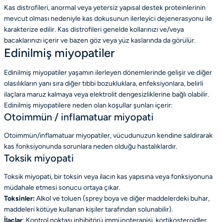
Kas distrofileri, anormal veya yetersiz yapısal destek proteinlerinin
mevcut olması nedeniyle kas dokusunun ilerleyici dejenerasyonu ile
karakterize edilir. Kas distrofileri genelde kollarınızı ve/veya
bacaklarınızı içerir ve bazen göz veya yüz kaslarında da görülür.
Edinilmiş miyopatiler
Edinilmiş miyopatiler yaşamın ilerleyen dönemlerinde gelişir ve diğer
olasılıkların yanı sıra diğer tıbbi bozukluklara, enfeksiyonlara, belirli
ilaçlara maruz kalmaya veya elektrolit dengesizliklerine bağlı olabilir.
Edinilmiş miyopatilere neden olan koşullar şunları içerir:
Otoimmün / inflamatuar miyopati
Otoimmün/inflamatuar miyopatiler, vücudunuzun kendine saldırarak
kas fonksiyonunda sorunlara neden olduğu hastalıklardır.
Toksik miyopati
Toksik miyopati, bir toksin veya ilacın kas yapısına veya fonksiyonuna
müdahale etmesi sonucu ortaya çıkar.
Toksinler:
Alkol ve toluen (sprey boya ve diğer maddelerdeki buhar,
maddeleri kötüye kullanan kişiler tarafından solunabilir).
İlaçlar
: Kontrol noktası inhibitörü immünoterapisi, kortikosteroidler,