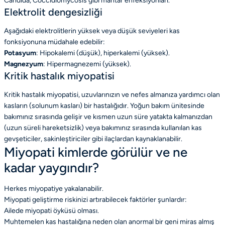
Candida, Coccidiomycosis gibi mantar enfeksiyonları.
Elektrolit dengesizliği
Aşağıdaki elektrolitlerin yüksek veya düşük seviyeleri kas
fonksiyonuna müdahale edebilir:
Potasyum
: Hipokalemi (düşük), hiperkalemi (yüksek).
Magnezyum
: Hipermagnezemi (yüksek).
Kritik hastalık miyopatisi
Kritik hastalık miyopatisi, uzuvlarınızın ve nefes almanıza yardımcı olan
kasların (solunum kasları) bir hastalığıdır. Yoğun bakım ünitesinde
bakımınız sırasında gelişir ve kısmen uzun süre yatakta kalmanızdan
(uzun süreli hareketsizlik) veya bakımınız sırasında kullanılan kas
gevşeticiler, sakinleştiriciler gibi ilaçlardan kaynaklanabilir.
Miyopati kimlerde görülür ve ne
kadar yaygındır?
Herkes miyopatiye yakalanabilir.
Miyopati geliştirme riskinizi artırabilecek faktörler şunlardır:
Ailede miyopati öyküsü olması.
Muhtemelen kas hastalığına neden olan anormal bir geni miras almış