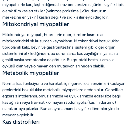
miyopatilerle karşılaştırıldığında biraz benzersizdir, çünkü zayıflık tipik
olarak tüm kasları etkiler (yalnızca proksimal [vücudunuzun
merkezine en yakın] kasları değil) ve sıklıkla ilerleyici değildir.
Mitokondriyal miyopatiler
Mitokondriyal miyopati, hücrelerin enerji üreten kısmı olan
mitokondrideki bir kusurdan kaynaklanır. Mitokondriyal bozukluklar
tipik olarak kalp, beyin ve gastrointestinal sistem gibi diğer organ
sistemlerini etkilediğinden, bu durumlarda kas zayıflığının yanı sıra
çeşitli başka semptomlar da görülür. Bu gruptaki hastalıklara aile
öyküsü olan veya olmayan gen mutasyonları neden olabilir.
Metabolik miyopatiler
Normal kas fonksiyonu ve hareketi için gerekli olan enzimleri kodlayan
genlerdeki bozukluklar metabolik miyopatilere neden olur. Genellikle
egzersiz intoleransı, omuzlarınızda ve uyluklarınızda egzersize bağlı
kas ağrıları veya travmatik olmayan rabdomiyoliz (kas lifi durumu)
olarak ortaya çıkarlar. Bunlar aynı zamanda zayıflık dönemleriyle de
meydana gelebilir.
Kas distrofileri