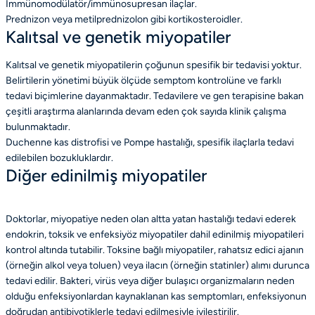
İmmünomodülatör/immünosupresan ilaçlar.
Prednizon veya metilprednizolon gibi kortikosteroidler.
Kalıtsal ve genetik miyopatiler
Kalıtsal ve genetik miyopatilerin çoğunun spesifik bir tedavisi yoktur.
Belirtilerin yönetimi büyük ölçüde semptom kontrolüne ve farklı
tedavi biçimlerine dayanmaktadır. Tedavilere ve gen terapisine bakan
çeşitli araştırma alanlarında devam eden çok sayıda klinik çalışma
bulunmaktadır.
Duchenne kas distrofisi ve Pompe hastalığı, spesifik ilaçlarla tedavi
edilebilen bozukluklardır.
Diğer edinilmiş miyopatiler
Doktorlar, miyopatiye neden olan altta yatan hastalığı tedavi ederek
endokrin, toksik ve enfeksiyöz miyopatiler dahil edinilmiş miyopatileri
kontrol altında tutabilir. Toksine bağlı miyopatiler, rahatsız edici ajanın
(örneğin alkol veya toluen) veya ilacın (örneğin statinler) alımı durunca
tedavi edilir. Bakteri, virüs veya diğer bulaşıcı organizmaların neden
olduğu enfeksiyonlardan kaynaklanan kas semptomları, enfeksiyonun
doğrudan antibiyotiklerle tedavi edilmesiyle iyileştirilir.