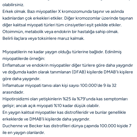
olabilirsiniz.
Erkek olmak. Bazı miyopatiler X kromozomunda taşınır ve aslında
kadınlardan çok erkekleri etkiler. Diğer kromozomlar üzerinde taşınan
diğer kalıtsal miyopati türleri tüm cinsiyetleri eşit şekilde etkiler.
Otoimmün, metabolik veya endokrin bir hastalığa sahip olmak.
Belirli ilaçlara veya toksinlere maruz kalmak.
Miyopatilerin ne kadar yaygın olduğu türlerine bağlıdır. Edinilmiş
miyopatilerde örneğin:
Enflamatuar ve endokrin miyopatiler diğer türlere göre daha yaygındır
ve doğumda kadın olarak tanımlanan (DFAB) kişilerde DMAB'lı kişilere
göre daha yaygındır.
İnflamatuar miyopati tanısı alan kişi sayısı 100.000'de 9 ila 32
arasındadır.
Hipotiroidizmi olan yetişkinlerin %25 ila %79'unda kas semptomları
gelişir; ancak açık miyopati %10 kadar düşük olabilir.
En yaygın kalıtsal miyopatiler kas distrofileridir ve bunlar genellikle
erkeklerde ve DMAB'li kişilerde daha yaygındır.
Duchenne ve Becker kas distrofileri dünya çapında 100.000 kişide 7
ile en yaygın olanlardır.