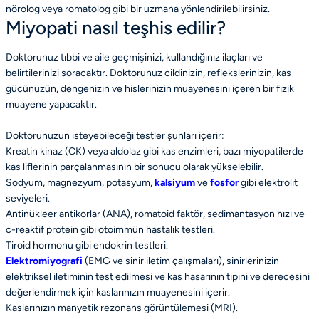
nörolog veya romatolog gibi bir uzmana yönlendirilebilirsiniz.
Miyopati nasıl teşhis edilir?
Doktorunuz tıbbi ve aile geçmişinizi, kullandığınız ilaçları ve
belirtilerinizi soracaktır. Doktorunuz cildinizin, reflekslerinizin, kas
gücünüzün, dengenizin ve hislerinizin muayenesini içeren bir fizik
muayene yapacaktır.
Doktorunuzun isteyebileceği testler şunları içerir:
Kreatin kinaz (CK) veya aldolaz gibi kas enzimleri, bazı miyopatilerde
kas liflerinin parçalanmasının bir sonucu olarak yükselebilir.
Sodyum, magnezyum, potasyum,
kalsiyum
ve
fosfor
gibi elektrolit
seviyeleri.
Antinükleer antikorlar (ANA), romatoid faktör, sedimantasyon hızı ve
c-reaktif protein gibi otoimmün hastalık testleri.
Tiroid hormonu gibi endokrin testleri.
Elektromiyografi
(EMG ve sinir iletim çalışmaları), sinirlerinizin
elektriksel iletiminin test edilmesi ve kas hasarının tipini ve derecesini
değerlendirmek için kaslarınızın muayenesini içerir.
Kaslarınızın manyetik rezonans görüntülemesi (MRI).