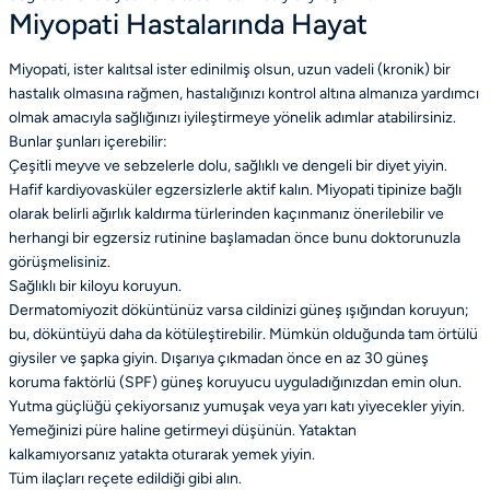
Miyopati Hastalarında Hayat
Miyopati, ister kalıtsal ister edinilmiş olsun, uzun vadeli (kronik) bir
hastalık olmasına rağmen, hastalığınızı kontrol altına almanıza yardımcı
olmak amacıyla sağlığınızı iyileştirmeye yönelik adımlar atabilirsiniz.
Bunlar şunları içerebilir:
Çeşitli meyve ve sebzelerle dolu, sağlıklı ve dengeli bir diyet yiyin.
Hafif kardiyovasküler egzersizlerle aktif kalın. Miyopati tipinize bağlı
olarak belirli ağırlık kaldırma türlerinden kaçınmanız önerilebilir ve
herhangi bir egzersiz rutinine başlamadan önce bunu doktorunuzla
görüşmelisiniz.
Sağlıklı bir kiloyu koruyun.
Dermatomiyozit döküntünüz varsa cildinizi güneş ışığından koruyun;
bu, döküntüyü daha da kötüleştirebilir. Mümkün olduğunda tam örtülü
giysiler ve şapka giyin. Dışarıya çıkmadan önce en az 30 güneş
koruma faktörlü (SPF) güneş koruyucu uyguladığınızdan emin olun.
Yutma güçlüğü çekiyorsanız yumuşak veya yarı katı yiyecekler yiyin.
Yemeğinizi püre haline getirmeyi düşünün. Yataktan
kalkamıyorsanız yatakta oturarak yemek yiyin.
Tüm ilaçları reçete edildiği gibi alın.