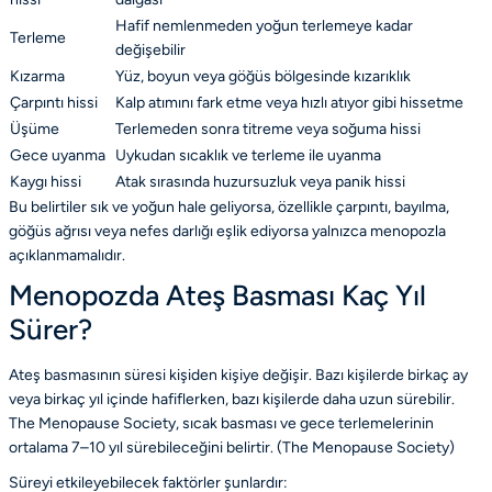
Hafif nemlenmeden yoğun terlemeye kadar
Terleme
değişebilir
Kızarma
Yüz, boyun veya göğüs bölgesinde kızarıklık
Çarpıntı hissi
Kalp atımını fark etme veya hızlı atıyor gibi hissetme
Üşüme
Terlemeden sonra titreme veya soğuma hissi
Gece uyanma
Uykudan sıcaklık ve terleme ile uyanma
Kaygı hissi
Atak sırasında huzursuzluk veya panik hissi
Bu belirtiler sık ve yoğun hale geliyorsa, özellikle çarpıntı, bayılma,
göğüs ağrısı veya nefes darlığı eşlik ediyorsa yalnızca menopozla
açıklanmamalıdır.
Menopozda Ateş Basması Kaç Yıl
Sürer?
Ateş basmasının süresi kişiden kişiye değişir. Bazı kişilerde birkaç ay
veya birkaç yıl içinde hafiflerken, bazı kişilerde daha uzun sürebilir.
The Menopause Society, sıcak basması ve gece terlemelerinin
ortalama 7–10 yıl sürebileceğini belirtir. (
The Menopause Society
)
Süreyi etkileyebilecek faktörler şunlardır: