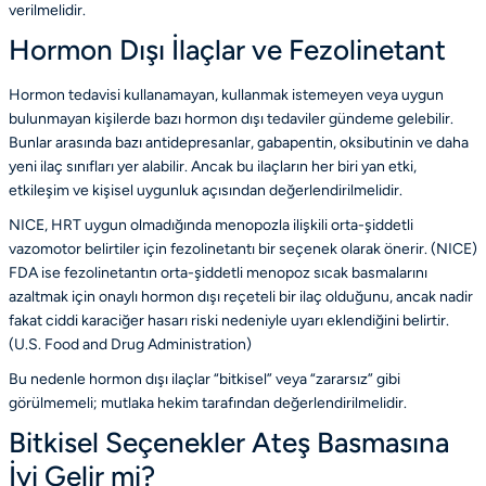
verilmelidir.
Hormon Dışı İlaçlar ve Fezolinetant
Hormon tedavisi kullanamayan, kullanmak istemeyen veya uygun
bulunmayan kişilerde bazı hormon dışı tedaviler gündeme gelebilir.
Bunlar arasında bazı antidepresanlar, gabapentin, oksibutinin ve daha
yeni ilaç sınıfları yer alabilir. Ancak bu ilaçların her biri yan etki,
etkileşim ve kişisel uygunluk açısından değerlendirilmelidir.
NICE, HRT uygun olmadığında menopozla ilişkili orta-şiddetli
vazomotor belirtiler için fezolinetantı bir seçenek olarak önerir. (
NICE
)
FDA ise fezolinetantın orta-şiddetli menopoz sıcak basmalarını
azaltmak için onaylı hormon dışı reçeteli bir ilaç olduğunu, ancak nadir
fakat ciddi karaciğer hasarı riski nedeniyle uyarı eklendiğini belirtir.
(
U.S. Food and Drug Administration
)
Bu nedenle hormon dışı ilaçlar “bitkisel” veya “zararsız” gibi
görülmemeli; mutlaka hekim tarafından değerlendirilmelidir.
Bitkisel Seçenekler Ateş Basmasına
İyi Gelir mi?