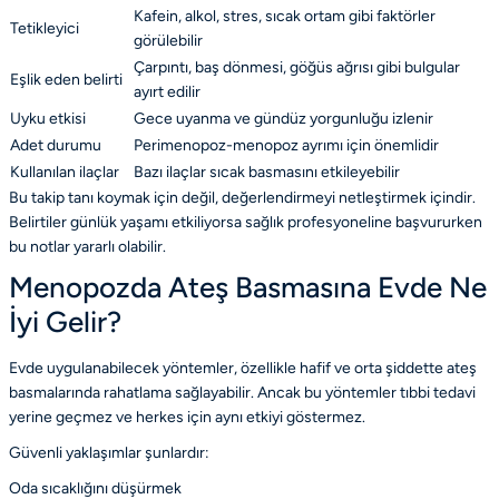
Kafein, alkol, stres, sıcak ortam gibi faktörler
Tetikleyici
görülebilir
Çarpıntı, baş dönmesi, göğüs ağrısı gibi bulgular
Eşlik eden belirti
ayırt edilir
Uyku etkisi
Gece uyanma ve gündüz yorgunluğu izlenir
Adet durumu
Perimenopoz-menopoz ayrımı için önemlidir
Kullanılan ilaçlar
Bazı ilaçlar sıcak basmasını etkileyebilir
Bu takip tanı koymak için değil, değerlendirmeyi netleştirmek içindir.
Belirtiler günlük yaşamı etkiliyorsa sağlık profesyoneline başvururken
bu notlar yararlı olabilir.
Menopozda Ateş Basmasına Evde Ne
İyi Gelir?
Evde uygulanabilecek yöntemler, özellikle hafif ve orta şiddette ateş
basmalarında rahatlama sağlayabilir. Ancak bu yöntemler tıbbi tedavi
yerine geçmez ve herkes için aynı etkiyi göstermez.
Güvenli yaklaşımlar şunlardır:
Oda sıcaklığını düşürmek