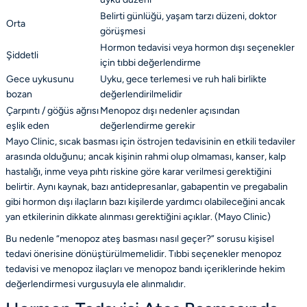
Belirti günlüğü, yaşam tarzı düzeni, doktor
Orta
görüşmesi
Hormon tedavisi veya hormon dışı seçenekler
Şiddetli
için tıbbi değerlendirme
Gece uykusunu
Uyku, gece terlemesi ve ruh hali birlikte
bozan
değerlendirilmelidir
Çarpıntı / göğüs ağrısı
Menopoz dışı nedenler açısından
eşlik eden
değerlendirme gerekir
Mayo Clinic, sıcak basması için östrojen tedavisinin en etkili tedaviler
arasında olduğunu; ancak kişinin rahmi olup olmaması, kanser, kalp
hastalığı, inme veya pıhtı riskine göre karar verilmesi gerektiğini
belirtir. Aynı kaynak, bazı antidepresanlar, gabapentin ve pregabalin
gibi hormon dışı ilaçların bazı kişilerde yardımcı olabileceğini ancak
yan etkilerinin dikkate alınması gerektiğini açıklar. (
Mayo Clinic
)
Bu nedenle “menopoz ateş basması nasıl geçer?” sorusu kişisel
tedavi önerisine dönüştürülmemelidir. Tıbbi seçenekler
menopoz
tedavisi
ve
menopoz ilaçları ve menopoz bandı
içeriklerinde hekim
değerlendirmesi vurgusuyla ele alınmalıdır.