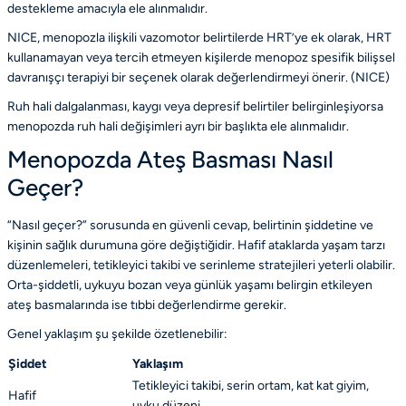
destekleme amacıyla ele alınmalıdır.
NICE, menopozla ilişkili vazomotor belirtilerde HRT’ye ek olarak, HRT
kullanamayan veya tercih etmeyen kişilerde menopoz spesifik bilişsel
davranışçı terapiyi bir seçenek olarak değerlendirmeyi önerir. (
NICE
)
Ruh hali dalgalanması, kaygı veya depresif belirtiler belirginleşiyorsa
menopozda ruh hali değişimleri
ayrı bir başlıkta ele alınmalıdır.
Menopozda Ateş Basması Nasıl
Geçer?
“Nasıl geçer?” sorusunda en güvenli cevap, belirtinin şiddetine ve
kişinin sağlık durumuna göre değiştiğidir. Hafif ataklarda yaşam tarzı
düzenlemeleri, tetikleyici takibi ve serinleme stratejileri yeterli olabilir.
Orta-şiddetli, uykuyu bozan veya günlük yaşamı belirgin etkileyen
ateş basmalarında ise tıbbi değerlendirme gerekir.
Genel yaklaşım şu şekilde özetlenebilir:
Şiddet
Yaklaşım
Tetikleyici takibi, serin ortam, kat kat giyim,
Hafif
uyku düzeni