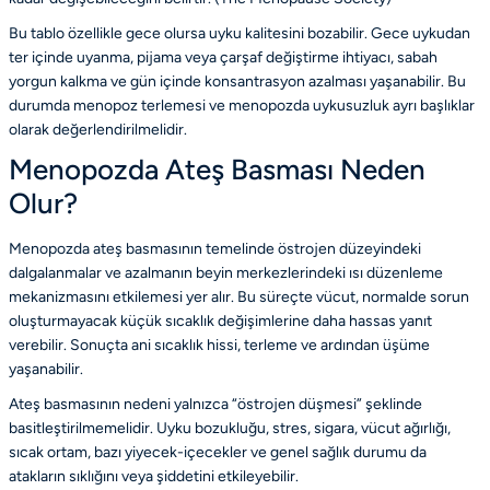
Bu tablo özellikle gece olursa uyku kalitesini bozabilir. Gece uykudan
ter içinde uyanma, pijama veya çarşaf değiştirme ihtiyacı, sabah
yorgun kalkma ve gün içinde konsantrasyon azalması yaşanabilir. Bu
durumda
menopoz terlemesi
ve
menopozda uykusuzluk
ayrı başlıklar
olarak değerlendirilmelidir.
Menopozda Ateş Basması Neden
Olur?
Menopozda ateş basmasının temelinde östrojen düzeyindeki
dalgalanmalar ve azalmanın beyin merkezlerindeki ısı düzenleme
mekanizmasını etkilemesi yer alır. Bu süreçte vücut, normalde sorun
oluşturmayacak küçük sıcaklık değişimlerine daha hassas yanıt
verebilir. Sonuçta ani sıcaklık hissi, terleme ve ardından üşüme
yaşanabilir.
Ateş basmasının nedeni yalnızca “östrojen düşmesi” şeklinde
basitleştirilmemelidir. Uyku bozukluğu, stres, sigara, vücut ağırlığı,
sıcak ortam, bazı yiyecek-içecekler ve genel sağlık durumu da
atakların sıklığını veya şiddetini etkileyebilir.