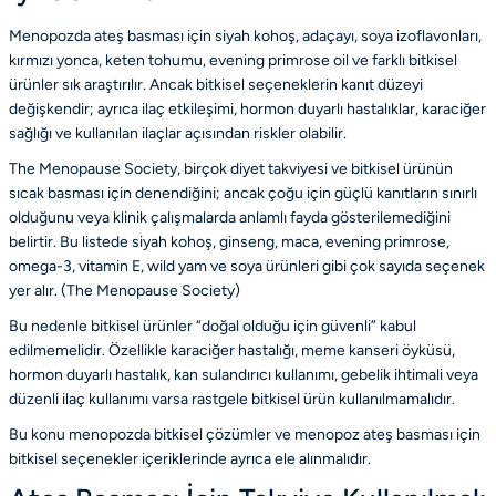
Menopozda ateş basması için siyah kohoş, adaçayı, soya izoflavonları,
kırmızı yonca, keten tohumu, evening primrose oil ve farklı bitkisel
ürünler sık araştırılır. Ancak bitkisel seçeneklerin kanıt düzeyi
değişkendir; ayrıca ilaç etkileşimi, hormon duyarlı hastalıklar, karaciğer
sağlığı ve kullanılan ilaçlar açısından riskler olabilir.
The Menopause Society, birçok diyet takviyesi ve bitkisel ürünün
sıcak basması için denendiğini; ancak çoğu için güçlü kanıtların sınırlı
olduğunu veya klinik çalışmalarda anlamlı fayda gösterilemediğini
belirtir. Bu listede siyah kohoş, ginseng, maca, evening primrose,
omega-3, vitamin E, wild yam ve soya ürünleri gibi çok sayıda seçenek
yer alır. (
The Menopause Society
)
Bu nedenle bitkisel ürünler “doğal olduğu için güvenli” kabul
edilmemelidir. Özellikle karaciğer hastalığı, meme kanseri öyküsü,
hormon duyarlı hastalık, kan sulandırıcı kullanımı, gebelik ihtimali veya
düzenli ilaç kullanımı varsa rastgele bitkisel ürün kullanılmamalıdır.
Bu konu
menopozda bitkisel çözümler
ve
menopoz ateş basması için
bitkisel seçenekler
içeriklerinde ayrıca ele alınmalıdır.