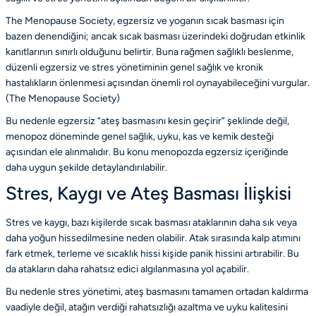
The Menopause Society, egzersiz ve yoganın sıcak basması için
bazen denendiğini; ancak sıcak basması üzerindeki doğrudan etkinlik
kanıtlarının sınırlı olduğunu belirtir. Buna rağmen sağlıklı beslenme,
düzenli egzersiz ve stres yönetiminin genel sağlık ve kronik
hastalıkların önlenmesi açısından önemli rol oynayabileceğini vurgular.
(
The Menopause Society
)
Bu nedenle egzersiz “ateş basmasını kesin geçirir” şeklinde değil,
menopoz döneminde genel sağlık, uyku, kas ve kemik desteği
açısından ele alınmalıdır. Bu konu
menopozda egzersiz
içeriğinde
daha uygun şekilde detaylandırılabilir.
Stres, Kaygı ve Ateş Basması İlişkisi
Stres ve kaygı, bazı kişilerde sıcak basması ataklarının daha sık veya
daha yoğun hissedilmesine neden olabilir. Atak sırasında kalp atımını
fark etmek, terleme ve sıcaklık hissi kişide panik hissini artırabilir. Bu
da atakların daha rahatsız edici algılanmasına yol açabilir.
Bu nedenle stres yönetimi, ateş basmasını tamamen ortadan kaldırma
vaadiyle değil, atağın verdiği rahatsızlığı azaltma ve uyku kalitesini