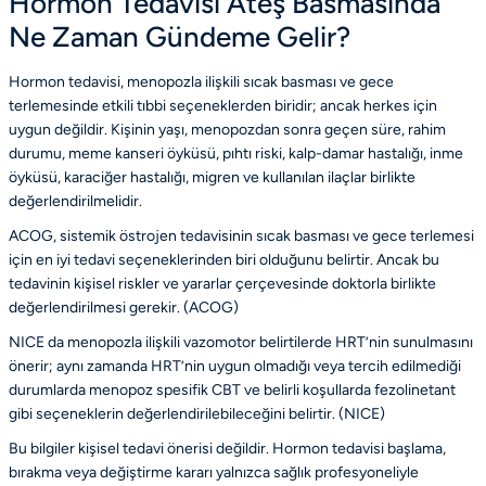
Hormon Tedavisi Ateş Basmasında
Ne Zaman Gündeme Gelir?
Hormon tedavisi, menopozla ilişkili sıcak basması ve gece
terlemesinde etkili tıbbi seçeneklerden biridir; ancak herkes için
uygun değildir. Kişinin yaşı, menopozdan sonra geçen süre, rahim
durumu, meme kanseri öyküsü, pıhtı riski, kalp-damar hastalığı, inme
öyküsü, karaciğer hastalığı, migren ve kullanılan ilaçlar birlikte
değerlendirilmelidir.
ACOG, sistemik östrojen tedavisinin sıcak basması ve gece terlemesi
için en iyi tedavi seçeneklerinden biri olduğunu belirtir. Ancak bu
tedavinin kişisel riskler ve yararlar çerçevesinde doktorla birlikte
değerlendirilmesi gerekir. (
ACOG
)
NICE da menopozla ilişkili vazomotor belirtilerde HRT’nin sunulmasını
önerir; aynı zamanda HRT’nin uygun olmadığı veya tercih edilmediği
durumlarda menopoz spesifik CBT ve belirli koşullarda fezolinetant
gibi seçeneklerin değerlendirilebileceğini belirtir. (
NICE
)
Bu bilgiler kişisel tedavi önerisi değildir. Hormon tedavisi başlama,
bırakma veya değiştirme kararı yalnızca sağlık profesyoneliyle