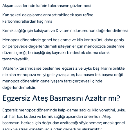
Akşam saatlerinde kafein toleransının gözlenmesi
Kan şekeri dalgalanmalarını artırabilecek aşırı rafine
karbonhidratlardan kaçınma
Kemik sağlığı için kalsiyum ve D vitamini durumunun değerlendirilmesi
Menopoz döneminde genel beslenme ve kilo kontrolünü daha geniş
bir çerçevede değerlendirmek isteyenler için
menopozda beslenme
düzeni
içeriği, bu başlığı dış kaynaklı bir destek okuma olarak
tamamlayabilir.
Vitafenix tarafında ise beslenme, egzersiz ve uyku başlıklarını birlikte
ele alan
menopoza ne iyi gelir
yazısı, ateş basmasını tek başına değil
menopoz döneminin genel yaşam tarzı çerçevesi içinde
değerlendirmelidir.
Egzersiz Ateş Basmasını Azaltır mı?
Egzersiz menopoz döneminde kalp-damar sağlığı, kilo yönetimi, uyku,
ruh hali, kas kütlesi ve kemik sağlığı açısından önemlidir. Ateş
basmasını herkes için doğrudan azaltacağı söylenemez; ancak genel
sağlık ve stres yönetimi açısından değerli bir alışkanlıktır.