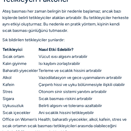
Ateş basması her zaman belirgin bir nedenle başlamaz; ancak bazı
kişilerde belirli tetikleyiciler atakları artırabilir. Bu tetikleyiciler herkeste
aynı etkiyi oluşturmaz. Bu nedenle en pratik yöntem, kişinin kendi
sıcak basması günlüğünü tutmasıdır.
Sık bildirilen tetikleyiciler şunlardır:
Tetikleyici
Nasıl Etki Edebilir?
Sıcak ortam
Vücut ısısı algısını artırabilir
Kalın giyinme
Isı kaybını zorlaştırabilir
Baharatlı yiyecekler
Terleme ve sıcaklık hissini artırabilir
Alkol
Vazodilatasyon ve gece uyanmalarını artırabilir
Kafein
Çarpıntı hissi ve uyku bölünmesiyle ilişkili olabilir
Stres
Otonom sinir sistemi yanıtını artırabilir
Sigara
Sıcak basması riskini artırabilir
Uykusuzluk
Belirti algısını ve toleransı azaltabilir
Sıcak içecekler
Ani sıcaklık hissini tetikleyebilir
Office on Women’s Health; baharatlı yiyecekler, alkol, kafein, stres ve
sıcak ortamın sıcak basması tetikleyicileri arasında olabileceğini