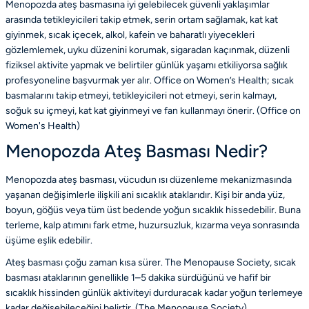
Menopozda ateş basmasına iyi gelebilecek güvenli yaklaşımlar
arasında tetikleyicileri takip etmek, serin ortam sağlamak, kat kat
giyinmek, sıcak içecek, alkol, kafein ve baharatlı yiyecekleri
gözlemlemek, uyku düzenini korumak, sigaradan kaçınmak, düzenli
fiziksel aktivite yapmak ve belirtiler günlük yaşamı etkiliyorsa sağlık
profesyoneline başvurmak yer alır. Office on Women’s Health; sıcak
basmalarını takip etmeyi, tetikleyicileri not etmeyi, serin kalmayı,
soğuk su içmeyi, kat kat giyinmeyi ve fan kullanmayı önerir. (
Office on
Women's Health
)
Menopozda Ateş Basması Nedir?
Menopozda ateş basması, vücudun ısı düzenleme mekanizmasında
yaşanan değişimlerle ilişkili ani sıcaklık ataklarıdır. Kişi bir anda yüz,
boyun, göğüs veya tüm üst bedende yoğun sıcaklık hissedebilir. Buna
terleme, kalp atımını fark etme, huzursuzluk, kızarma veya sonrasında
üşüme eşlik edebilir.
Ateş basması çoğu zaman kısa sürer. The Menopause Society, sıcak
basması ataklarının genellikle 1–5 dakika sürdüğünü ve hafif bir
sıcaklık hissinden günlük aktiviteyi durduracak kadar yoğun terlemeye
kadar değişebileceğini belirtir. (
The Menopause Society
)