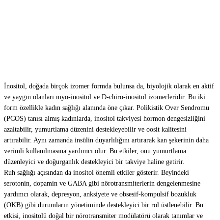
İnositol, doğada birçok izomer formda bulunsa da, biyolojik olarak en aktif
ve yaygın olanları myo-inositol ve D-chiro-inositol izomerleridir. Bu iki
form özellikle kadın sağlığı alanında öne çıkar. Polikistik Over Sendromu
(PCOS) tanısı almış kadınlarda, inositol takviyesi hormon dengesizliğini
azaltabilir, yumurtlama düzenini destekleyebilir ve oosit kalitesini
artırabilir. Aynı zamanda insülin duyarlılığını artırarak kan şekerinin daha
verimli kullanılmasına yardımcı olur. Bu etkiler, onu yumurtlama
düzenleyici ve doğurganlık destekleyici bir takviye haline getirir.
Ruh sağlığı açısından da inositol önemli etkiler gösterir. Beyindeki
serotonin, dopamin ve GABA gibi nörotransmiterlerin dengelenmesine
yardımcı olarak, depresyon, anksiyete ve obsesif-kompulsif bozukluk
(OKB) gibi durumların yönetiminde destekleyici bir rol üstlenebilir. Bu
etkisi, inositolü doğal bir nörotransmiter modülatörü olarak tanımlar ve