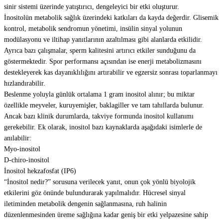
sinir sistemi üzerinde yatıştırıcı, dengeleyici bir etki oluşturur.
İnositolün metabolik sağlık üzerindeki katkıları da kayda değerdir. Glisemik
kontrol, metabolik sendromun yönetimi, insülin sinyal yolunun
modülasyonu ve iltihap yanıtlarının azaltılması gibi alanlarda etkilidir.
Ayrıca bazı çalışmalar, sperm kalitesini artırıcı etkiler sunduğunu da
göstermektedir. Spor performansı açısından ise enerji metabolizmasını
destekleyerek kas dayanıklılığını artırabilir ve egzersiz sonrası toparlanmayı
hızlandırabilir.
Beslenme yoluyla günlük ortalama 1 gram inositol alınır; bu miktar
özellikle meyveler, kuruyemişler, baklagiller ve tam tahıllarda bulunur.
Ancak bazı klinik durumlarda, takviye formunda inositol kullanımı
gerekebilir. Ek olarak, inositol bazı kaynaklarda aşağıdaki isimlerle de
anılabilir:
Myo-inositol
D-chiro-inositol
İnositol hekzafosfat (IP6)
“İnositol nedir?” sorusuna verilecek yanıt, onun çok yönlü biyolojik
etkilerini göz önünde bulundurarak yapılmalıdır. Hücresel sinyal
iletiminden metabolik dengenin sağlanmasına, ruh halinin
düzenlenmesinden üreme sağlığına kadar geniş bir etki yelpazesine sahip