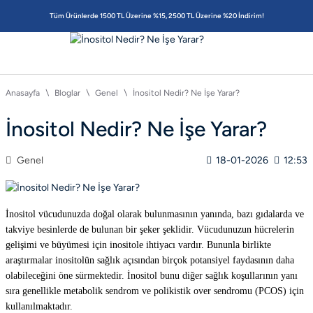
Tüm Ürünlerde 1500 TL Üzerine %15, 2500 TL Üzerine %20 İndirim!
Anasayfa
Bloglar
Genel
İnositol Nedir? Ne İşe Yarar?
İnositol Nedir? Ne İşe Yarar?
Genel
18-01-2026
12:53
İnositol vücudunuzda doğal olarak bulunmasının yanında, bazı gıdalarda ve
takviye besinlerde de bulunan bir şeker şeklidir. Vücudunuzun hücrelerin
gelişimi ve büyümesi için inositole ihtiyacı vardır. Bununla birlikte
araştırmalar inositolün sağlık açısından birçok potansiyel faydasının daha
olabileceğini öne sürmektedir. İnositol bunu diğer sağlık koşullarının yanı
sıra genellikle metabolik sendrom ve polikistik over sendromu (PCOS) için
kullanılmaktadır.