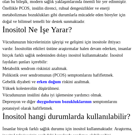
olan bu bileşik, modern sağlık yaklaşımlarında önemli bir yer edinmiştir.
Özellikle PCOS, insülin direnci, ruhsal dengesizlikler ve enerji
metabolizması bozuklukları gibi durumlarla mücadele eden bireyler için
doğal ve bilimsel temelli bir destek sunmaktadır.
İnositol Ne İşe Yarar?
Vücudunuzun hücrelerinizin işleyişi ve gelişimi için inositole ihtiyacı
vardır. İnositolün etkileri üstüne araştırmalar halen devam ederken, insanlar
birçok farklı sağlık nedeninden dolayı inositol kullanmaktadır. İnositol
faydaları şunları içerebilir:
Metabolik sendrom riskinizi azaltmak.
Polikistik over sendromunun (PCOS) semptomlarını hafifletmek.
Gebelik diyabeti ve
erken doğum
riskini azaltmak.
Yüksek kolesterolün düşürülmesi.
Vücudunuzun insülini daha iyi işlemesine yardımcı olmak.
Depresyon ve diğer
duygudurum bozukluklarının
semptomlarını
potansiyel olarak hafifletmek.
İnositol hangi durumlarda kullanılabilir?
İnsanlar birçok farklı sağlık durumu için inositol kullanmaktadır. Araştırma,