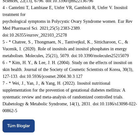
Sciences, 22(13), 6796. doi:10.3390/ijms22136796
4 - Cantelmi T, Lambiase E, Unfer VR, Gambioli R, Unfer V. Inositol
treatment for
psychological symptoms in Polycystic Ovary Syndrome women. Eur Rev
Med Pharmacol Sci. 2021;25(5):2383-2389.
doi:10.26355/eurrev_202103_25278
5 - * Chatree, S., Thongmaen, N., Tantivejkul, K., Sitticharoon, C., &
Vucenik, I. (2020). Role of inositols and inositol phosphates in energy
metabolism. Molecules, 25(21), 5079. doi:10.3390/molecules25215079
6 - * Kim, H. Y., & Lee, J. H. (2004). Study on the effects of inositol on
skin health. Journal of the Society of Cosmetic Scientists of Korea, 30(3),
127-133. doi:10.5936/jcosmet.2004.30.3.127
7 - * Wei, J., Yan, J., & Yang, H. (2022). Inositol nutritional
supplementation for the prevention of gestational diabetes mellitus: A
systematic review and meta-analysis of randomized controlled trials.
Diabetology & Metabolic Syndrome, 14(1), 2831. doi:10.1186/s13098-022-
00862-5
Tüm Bloglar