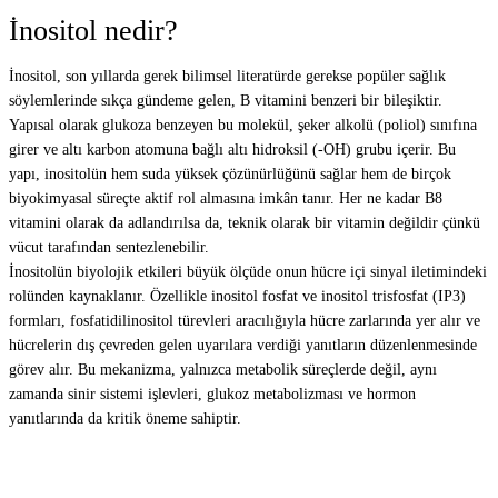
İnositol nedir?
İnositol, son yıllarda gerek bilimsel literatürde gerekse popüler sağlık
söylemlerinde sıkça gündeme gelen, B vitamini benzeri bir bileşiktir.
Yapısal olarak glukoza benzeyen bu molekül, şeker alkolü (poliol) sınıfına
girer ve altı karbon atomuna bağlı altı hidroksil (-OH) grubu içerir. Bu
yapı, inositolün hem suda yüksek çözünürlüğünü sağlar hem de birçok
biyokimyasal süreçte aktif rol almasına imkân tanır. Her ne kadar B8
vitamini olarak da adlandırılsa da, teknik olarak bir vitamin değildir çünkü
vücut tarafından sentezlenebilir.
İnositolün biyolojik etkileri büyük ölçüde onun hücre içi sinyal iletimindeki
rolünden kaynaklanır. Özellikle inositol fosfat ve inositol trisfosfat (IP3)
formları, fosfatidilinositol türevleri aracılığıyla hücre zarlarında yer alır ve
hücrelerin dış çevreden gelen uyarılara verdiği yanıtların düzenlenmesinde
görev alır. Bu mekanizma, yalnızca metabolik süreçlerde değil, aynı
zamanda sinir sistemi işlevleri, glukoz metabolizması ve hormon
yanıtlarında da kritik öneme sahiptir.