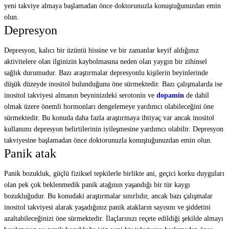
yeni takviye almaya başlamadan önce doktorunuzla konuştuğunuzdan emin
olun.
Depresyon
Depresyon, kalıcı bir üzüntü hissine ve bir zamanlar keyif aldığınız
aktivitelere olan ilginizin kaybolmasına neden olan yaygın bir zihinsel
sağlık durumudur. Bazı araştırmalar depresyonlu kişilerin beyinlerinde
düşük düzeyde inositol bulunduğunu öne sürmektedir. Bazı çalışmalarda ise
inositol takviyesi almanın beyninizdeki serotonin ve
dopamin
de dahil
olmak üzere önemli hormonları dengelemeye yardımcı olabileceğini öne
sürmektedir. Bu konuda daha fazla araştırmaya ihtiyaç var ancak inositol
kullanımı depresyon belirtilerinin iyileşmesine yardımcı olabilir. Depresyon
takviyesine başlamadan önce doktorunuzla konuştuğunuzdan emin olun.
Panik atak
Panik bozukluk, güçlü fiziksel tepkilerle birlikte ani, geçici korku duyguları
olan pek çok beklenmedik panik atağının yaşandığı bir tür kaygı
bozukluğudur. Bu konudaki araştırmalar sınırlıdır, ancak bazı çalışmalar
inositol takviyesi alarak yaşadığınız panik atakların sayısını ve şiddetini
azaltabileceğinizi öne sürmektedir. İlaçlarınızı reçete edildiği şekilde almayı