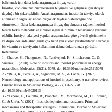
belirlemek için daha fazla araştırmaya ihtiyaç vardır.
İnositol, vücudunuzun hücrelerinizin büyümesi ve gelişmesi için ihtiyaç
duyduğu bir şeker şeklidir. Ancak araştırmalar, inositolün takviye olarak
alınmasının sağlık açısından birçok ek faydası olabileceğini öne
sürmektedir. Daha fazla araştırmaya ihtiyaç duyulmasına rağmen inositol
birçok farklı metabolik ve zihinsel sağlık durumunun tedavisinde yardımcı
olabilir. İnosiyol takviyesi yapılan araştırmalara göre güvenli görünmekte
ve düşük dozlarda alındığında çok hafif yan etkiler yaratmaktadır. Herhangi
bir vitamin ve takviyenin kullanımını daima doktorunuzla görüşün.
Referanslar
1 - Chatree, S., Thongmaen, N., Tantivejkul, K., Sitticharoon, C., &
Vucenik, I. (2020). Role of inositols and inositol phosphates in energy
metabolism. Molecules, 25(21), 5079. doi:10.3390/molecules25215079
2 - *Bella, R., Petralia, A., Signorelli, M. S., & Lanza, G. (2023).
Neurobiology and applications of inositol in psychiatry: A narrative review.
Current Issues in Molecular Biology, 45(2), 1762-1778.
doi:10.3390/cimb45020113
3 - *Lepore, E., Lauretta, R., Bianchini, M., Mormando, M., Di Lorenzo,
C., & Unfer, V. (2021). Inositols depletion and resistance: Principal
mechanisms and therapeutic strategies. International Journal of Molecular