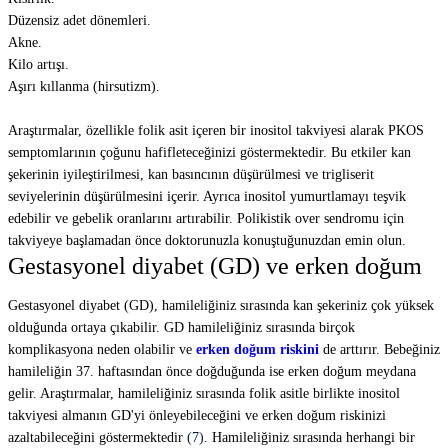
Düzensiz adet dönemleri.
Akne.
Kilo artışı.
Aşırı kıllanma (hirsutizm).
Araştırmalar, özellikle folik asit içeren bir inositol takviyesi alarak PKOS
semptomlarının çoğunu hafifleteceğinizi göstermektedir. Bu etkiler kan
şekerinin iyileştirilmesi, kan basıncının düşürülmesi ve trigliserit
seviyelerinin düşürülmesini içerir. Ayrıca inositol yumurtlamayı teşvik
edebilir ve gebelik oranlarını artırabilir. Polikistik over sendromu için
takviyeye başlamadan önce doktorunuzla konuştuğunuzdan emin olun.
Gestasyonel diyabet (GD) ve erken doğum
Gestasyonel diyabet (GD), hamileliğiniz sırasında kan şekeriniz çok yüksek
olduğunda ortaya çıkabilir. GD hamileliğiniz sırasında birçok
komplikasyona neden olabilir ve
erken doğum riskini
de arttırır. Bebeğiniz
hamileliğin 37. haftasından önce doğduğunda ise erken doğum meydana
gelir. Araştırmalar, hamileliğiniz sırasında folik asitle birlikte inositol
takviyesi almanın GD'yi önleyebileceğini ve erken doğum riskinizi
azaltabileceğini göstermektedir
(7)
. Hamileliğiniz sırasında herhangi bir