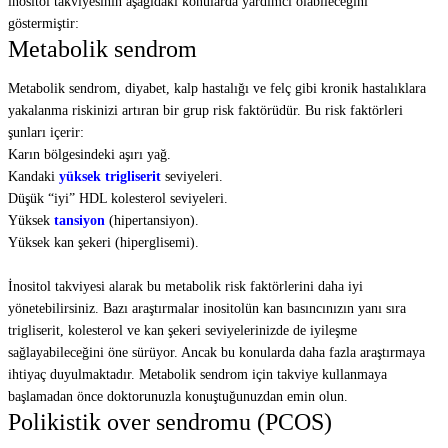
inositol takviyesinin aşağıdaki konularda yardımcı olabileceğini
göstermiştir:
Metabolik sendrom
Metabolik sendrom, diyabet, kalp hastalığı ve felç gibi kronik hastalıklara
yakalanma riskinizi artıran bir grup risk faktörüdür. Bu risk faktörleri
şunları içerir:
Karın bölgesindeki aşırı yağ.
Kandaki
yüksek trigliserit
seviyeleri.
Düşük “iyi” HDL kolesterol seviyeleri.
Yüksek
tansiyon
(hipertansiyon).
Yüksek kan şekeri (hiperglisemi).
İnositol takviyesi alarak bu metabolik risk faktörlerini daha iyi
yönetebilirsiniz. Bazı araştırmalar inositolün kan basıncınızın yanı sıra
trigliserit, kolesterol ve kan şekeri seviyelerinizde de iyileşme
sağlayabileceğini öne sürüyor. Ancak bu konularda daha fazla araştırmaya
ihtiyaç duyulmaktadır. Metabolik sendrom için takviye kullanmaya
başlamadan önce doktorunuzla konuştuğunuzdan emin olun.
Polikistik over sendromu (PCOS)