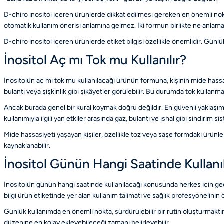
D-chiro inositol içeren ürünlerde dikkat edilmesi gereken en önemli nokta
otomatik kullanım önerisi anlamına gelmez. İki formun birlikte ne anlama
D-chiro inositol içeren ürünlerde etiket bilgisi özellikle önemlidir. Günlük 
İnositol Aç mı Tok mu Kullanılır?
İnositolün aç mı tok mu kullanılacağı ürünün formuna, kişinin mide hassasi
bulantı veya şişkinlik gibi şikâyetler görülebilir. Bu durumda tok kullanma
Ancak burada genel bir kural koymak doğru değildir. En güvenli yaklaşım,
kullanımıyla ilgili yan etkiler arasında gaz, bulantı ve ishal gibi sindirim s
Mide hassasiyeti yaşayan kişiler, özellikle toz veya saşe formdaki ürünle
kaynaklanabilir.
İnositol Günün Hangi Saatinde Kullanıl
İnositolün günün hangi saatinde kullanılacağı konusunda herkes için geçe
bilgi ürün etiketinde yer alan kullanım talimatı ve sağlık profesyonelinin ö
Günlük kullanımda en önemli nokta, sürdürülebilir bir rutin oluşturmaktır
düzenine en kolay ekleyebileceği zamanı belirleyebilir.