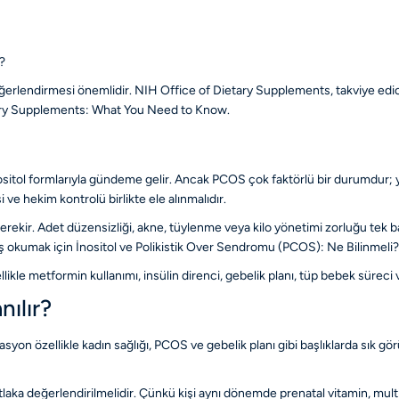
ı?
eğerlendirmesi önemlidir. NIH Office of Dietary Supplements, takviye edici 
ry Supplements: What You Need to Know
.
itol formlarıyla gündeme gelir. Ancak PCOS çok faktörlü bir durumdur; ya
 ve hekim kontrolü birlikte ele alınmalıdır.
rekir. Adet düzensizliği, akne, tüylenme veya kilo yönetimi zorluğu tek b
iş okumak için
İnositol ve Polikistik Over Sendromu (PCOS): Ne Bilinmeli?
likle metformin kullanımı, insülin direnci, gebelik planı, tüp bebek sürec
nılır?
asyon özellikle kadın sağlığı, PCOS ve gebelik planı gibi başlıklarda sık görül
laka değerlendirilmelidir. Çünkü kişi aynı dönemde prenatal vitamin, multivit