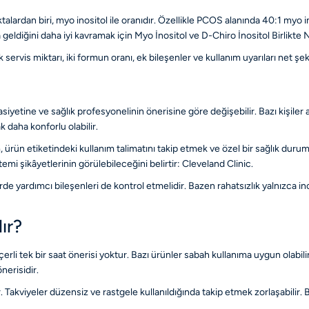
lardan biri, myo inositol ile oranıdır. Özellikle PCOS alanında 40:1 myo in
 geldiğini daha iyi kavramak için
Myo İnositol ve D-Chiro İnositol Birlikte
servis miktarı, iki formun oranı, ek bileşenler ve kullanım uyarıları net şeki
yetine ve sağlık profesyonelinin önerisine göre değişebilir. Bazı kişiler a
k daha konforlu olabilir.
 ürün etiketindeki kullanım talimatını takip etmek ve özel bir sağlık duru
istemi şikâyetlerinin görülebileceğini belirtir:
Cleveland Clinic
.
rde yardımcı bileşenleri de kontrol etmelidir. Bazen rahatsızlık yalnızca i
ır?
rli tek bir saat önerisi yoktur. Bazı ürünler sabah kullanıma uygun olabili
nerisidir.
. Takviyeler düzensiz ve rastgele kullanıldığında takip etmek zorlaşabilir