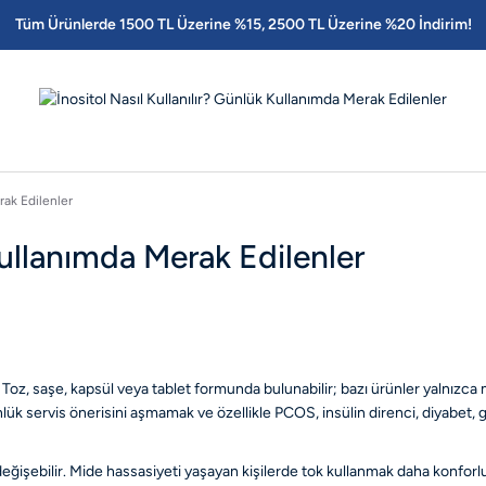
Tüm Ürünlerde 1500 TL Üzerine %15, 2500 TL Üzerine %20 İndirim!
rak Edilenler
Kullanımda Merak Edilenler
Toz, saşe, kapsül veya tablet formunda bulunabilir; bazı ürünler yalnızca my
 servis önerisini aşmamak ve özellikle PCOS, insülin direnci, diyabet, ge
ğişebilir. Mide hassasiyeti yaşayan kişilerde tok kullanmak daha konforlu o