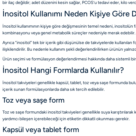
bir ilaç değildir; adet düzenini kesin sağlar, PCOS’u tedavi eder, kilo ver
İnositol Kullanımı Neden Kişiye Göre D
İnositol kullanımının kişiye göre değişmesinin temel nedeni, inositolün fark
kombinasyonu veya genel metabolik süreçler nedeniyle merak edebilir. B
Ayrıca “inositol” tek bir içerik gibi düşünülse de takviyelerde kullanılan
ilişkilendirilir. Bu nedenle kullanım şekli değerlendirilirken ürünün yalnı
Ürün seçimi ve formülasyon değerlendirmesi hakkında daha sistemli bi
İnositol Hangi Formlarda Kullanılır?
İnositol takviyeleri genellikle kapsül, tablet, toz veya saşe formunda bul
içerik sunan formülasyonlarda daha sık tercih edilebilir.
Toz veya saşe form
Toz ve saşe formundaki inositol takviyeleri genellikle suya karıştırılarak
yardımcı bileşen içerebileceği için etiketin dikkatli okunması gerekir.
Kapsül veya tablet form