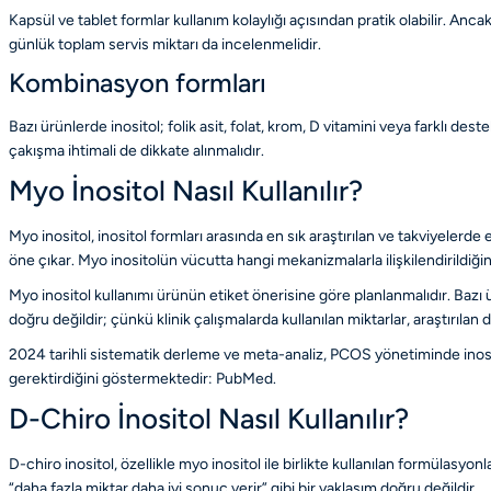
Kapsül ve tablet formlar kullanım kolaylığı açısından pratik olabilir. Anc
günlük toplam servis miktarı da incelenmelidir.
Kombinasyon formları
Bazı ürünlerde inositol; folik asit, folat, krom, D vitamini veya farklı des
çakışma ihtimali de dikkate alınmalıdır.
Myo İnositol Nasıl Kullanılır?
Myo inositol, inositol formları arasında en sık araştırılan ve takviyelerd
öne çıkar. Myo inositolün vücutta hangi mekanizmalarla ilişkilendirildiğin
Myo inositol kullanımı ürünün etiket önerisine göre planlanmalıdır. Bazı
doğru değildir; çünkü klinik çalışmalarda kullanılan miktarlar, araştırıla
2024 tarihli sistematik derleme ve meta-analiz, PCOS yönetiminde inosito
gerektirdiğini göstermektedir:
PubMed
.
D-Chiro İnositol Nasıl Kullanılır?
D-chiro inositol, özellikle myo inositol ile birlikte kullanılan formülasyon
“daha fazla miktar daha iyi sonuç verir” gibi bir yaklaşım doğru değildir.