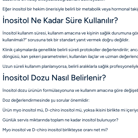
Eğer inositol bir hekim önerisiyle belirli bir metabolik veya hormonal tak
İnositol Ne Kadar Süre Kullanılır?
İnositol kullanım süresi, kullanım amacına ve kişinin sağlık durumuna göre 
kullanılmalı?” sorusuna tek bir standart yanıt vermek doğru değildir.
Klinik çalışmalarda genellikle belirli süreli protokoller değerlendirilir; 
döngüsü, kan şekeri parametreleri, kullanılan ilaçlar ve uzman değerlendi
Uzun süreli kullanım planlanıyorsa, belirli aralıklarla sağlık profesyonel
İnositol Dozu Nasıl Belirlenir?
İnositol dozu ürünün formülasyonuna ve kullanım amacına göre değişebili
Doz değerlendirmesinde şu sorular önemlidir:
Ürün myo inositol mü, D-chiro inositol mü, yoksa ikisini birlikte mi içeriy
Günlük servis miktarında toplam ne kadar inositol bulunuyor?
Myo inositol ve D-chiro inositol birlikteyse oranı net mi?