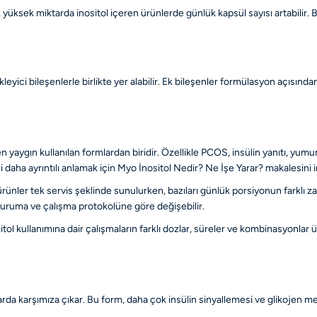
ak yüksek miktarda inositol içeren ürünlerde günlük kapsül sayısı artabilir. 
tekleyici bileşenlerle birlikte yer alabilir. Ek bileşenler formülasyon açısınd
e en yaygın kullanılan formlardan biridir. Özellikle PCOS, insülin yanıtı, 
i daha ayrıntılı anlamak için
Myo İnositol Nedir? Ne İşe Yarar?
makalesini i
 ürünler tek servis şeklinde sunulurken, bazıları günlük porsiyonun farklı
n duruma ve çalışma protokolüne göre değişebilir.
l kullanımına dair çalışmaların farklı dozlar, süreler ve kombinasyonlar ü
larda karşımıza çıkar. Bu form, daha çok insülin sinyallemesi ve glikojen meta