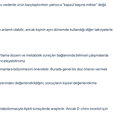
Bu nedenle ürün karşılaştırırken yalnızca “kapsül başına miktar” değil,
an anlamlı olabilir; ancak kişinin aynı dönemde kullandığı diğer takviyelerle
yumurtlama düzeni ve metabolik süreçler bağlamında bilimsel çalışmalarda
nceleyebilirsiniz.
 zamanlara bölünmesini önerebilir. Burada genel bir doz önerisi vermek
zerinden değerlendirildiğini; sonuçların kişisel değerlendirme
bolizmasıyla ilişkili süreçlerde araştırılır. Ancak D-chiro inositol için