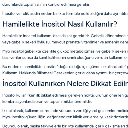
durumlarda toplam alımın kontrol edilmesi gerekir.
İnositol ve folik asidin neden birlikte formüle edilebildiğini daha ayrıntılı
Hamilelikte İnositol Nasıl Kullanılır?
Hamilelikte inositol kullanımı özel dikkat gerektirir. Gebelik döneminde 
veya gebelik şekeri öyküsü, mevcut prenatal vitaminler ve annenin genel 
Myo inositol gebelikte özellikle glukoz metabolizması ve gebelik şekeri r
bazı veriler sunsa da kanıt kalitesinin sınırlı olduğunu ve rutin kullanım 
Bu nedenle hamilelikte inositol “doğal olduğu için güvenle kullanılabilir” 
Kullanımı Hakkında Bilinmesi Gerekenler
içeriği daha ayrıntılı bir çerçev
İnositol Kullanırken Nelere Dikkat Edil
İnositol kullanırken ilk dikkat edilmesi gereken nokta, ürünün önerilen
kombinasyonlarda oran ve toplam miktar önemlidir.
İkinci olarak, kullanım sürecinde vücudun verdiği yanıt gözlemlenmelidir. M
Myo-inositol güvenliliğini değerlendiren klinik verilerde, yüksek dozlarda bu
Üçüncü olarak, başka takviyelerle birlikte kullanımda içerik çakışmaları d