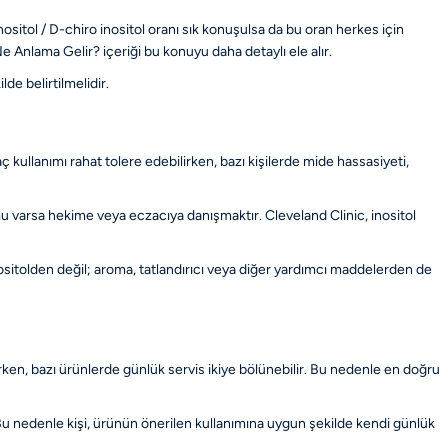
ositol / D-chiro inositol oranı sık konuşulsa da bu oran herkes için
 Ne Anlama Gelir?
içeriği bu konuyu daha detaylı ele alır.
lde belirtilmelidir.
ç kullanımı rahat tolere edebilirken, bazı kişilerde mide hassasiyeti,
mu varsa hekime veya eczacıya danışmaktır. Cleveland Clinic, inositol
nositolden değil; aroma, tatlandırıcı veya diğer yardımcı maddelerden de
rken, bazı ürünlerde günlük servis ikiye bölünebilir. Bu nedenle en doğru
. Bu nedenle kişi, ürünün önerilen kullanımına uygun şekilde kendi günlük