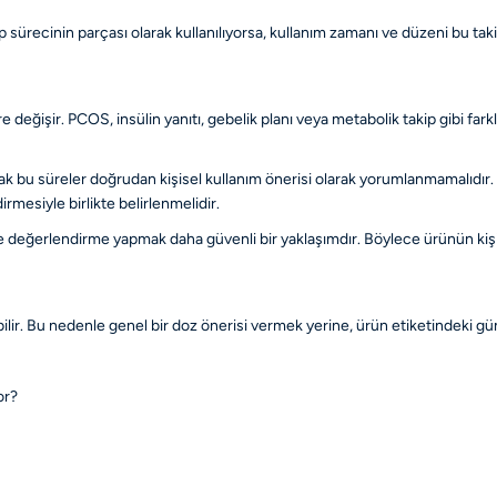
ip sürecinin parçası olarak kullanılıyorsa, kullanım zamanı ve düzeni bu tak
değişir. PCOS, insülin yanıtı, gebelik planı veya metabolik takip gibi farkl
ancak bu süreler doğrudan kişisel kullanım önerisi olarak yorumlanmamalıdır. 
rmesiyle birlikte belirlenmelidir.
iyle değerlendirme yapmak daha güvenli bir yaklaşımdır. Böylece ürünün kişiye
r. Bu nedenle genel bir doz önerisi vermek yerine, ürün etiketindeki günl
or?