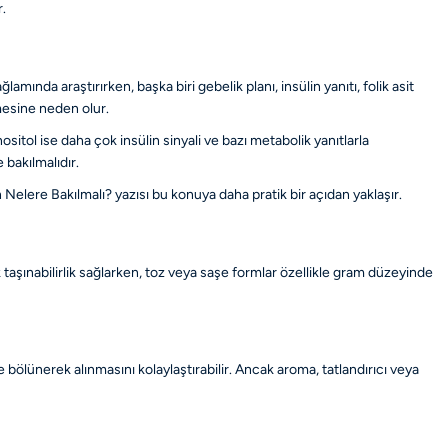
r.
amında araştırırken, başka biri gebelik planı, insülin yanıtı, folik asit
mesine neden olur.
sitol ise daha çok insülin sinyali ve bazı metabolik yanıtlarla
 bakılmalıdır.
n Nelere Bakılmalı?
yazısı bu konuya daha pratik bir açıdan yaklaşır.
k taşınabilirlik sağlarken, toz veya saşe formlar özellikle gram düzeyinde
 bölünerek alınmasını kolaylaştırabilir. Ancak aroma, tatlandırıcı veya