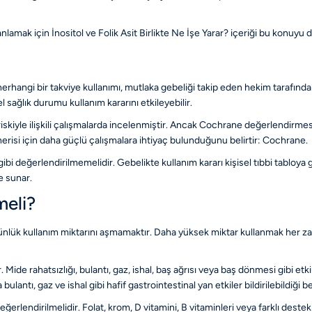
 anlamak için
İnositol ve Folik Asit Birlikte Ne İşe Yarar?
içeriği bu konuyu da
herhangi bir takviye kullanımı, mutlaka gebeliği takip eden hekim tarafında
sağlık durumu kullanım kararını etkileyebilir.
iskiyle ilişkili çalışmalarda incelenmiştir. Ancak Cochrane değerlendirmes
önerisi için daha güçlü çalışmalara ihtiyaç bulunduğunu belirtir:
Cochrane
.
gibi değerlendirilmemelidir. Gebelikte kullanım kararı kişisel tıbbi tabloya
e sunar.
meli?
 günlük kullanım miktarını aşmamaktır. Daha yüksek miktar kullanmak her z
ide rahatsızlığı, bulantı, gaz, ishal, baş ağrısı veya baş dönmesi gibi etki
lantı, gaz ve ishal gibi hafif gastrointestinal yan etkiler bildirilebildiği bel
eğerlendirilmelidir. Folat, krom, D vitamini, B vitaminleri veya farklı dest