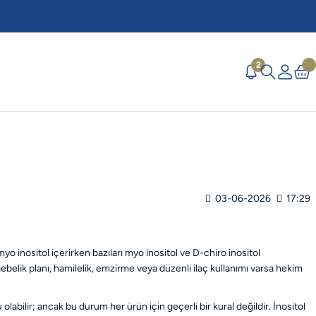
2
03-06-2026
17:29
o inositol içerirken bazıları myo inositol ve D-chiro inositol
belik planı, hamilelik, emzirme veya düzenli ilaç kullanımı varsa hekim
labilir; ancak bu durum her ürün için geçerli bir kural değildir. İnositol