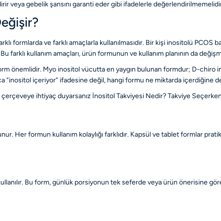
dirir veya gebelik şansını garanti eder gibi ifadelerle değerlendirilmemelidi
eğişir?
lı formlarda ve farklı amaçlarla kullanılmasıdır. Bir kişi inositolü PCOS bağl
u farklı kullanım amaçları, ürün formunun ve kullanım planının da değiş
 form önemlidir. Myo inositol vücutta en yaygın bulunan formdur; D-chiro ino
zca “inositol içeriyor” ifadesine değil, hangi formu ne miktarda içerdiğine de
r çerçeveye ihtiyaç duyarsanız
İnositol Takviyesi Nedir? Takviye Seçerke
unur. Her formun kullanım kolaylığı farklıdır. Kapsül ve tablet formlar prati
 kullanılır. Bu form, günlük porsiyonun tek seferde veya ürün önerisine göre