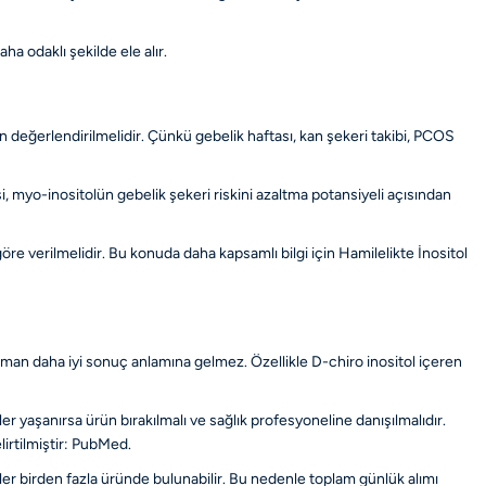
ha odaklı şekilde ele alır.
n değerlendirilmelidir. Çünkü gebelik haftası, kan şekeri takibi, PCOS
i, myo-inositolün gebelik şekeri riskini azaltma potansiyeli açısından
 göre verilmelidir. Bu konuda daha kapsamlı bilgi için
Hamilelikte İnositol
aman daha iyi sonuç anlamına gelmez. Özellikle D-chiro inositol içeren
ler yaşanırsa ürün bırakılmalı ve sağlık profesyoneline danışılmalıdır.
irtilmiştir:
PubMed
.
ekler birden fazla üründe bulunabilir. Bu nedenle toplam günlük alımı