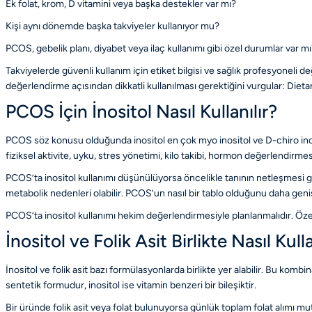
Ek folat, krom, D vitamini veya başka destekler var mı?
Kişi aynı dönemde başka takviyeler kullanıyor mu?
PCOS, gebelik planı, diyabet veya ilaç kullanımı gibi özel durumlar var m
Takviyelerde güvenli kullanım için etiket bilgisi ve sağlık profesyoneli d
değerlendirme açısından dikkatli kullanılması gerektiğini vurgular:
Dieta
PCOS İçin İnositol Nasıl Kullanılır?
PCOS söz konusu olduğunda inositol en çok myo inositol ve D-chiro inos
fiziksel aktivite, uyku, stres yönetimi, kilo takibi, hormon değerlendirmesi
PCOS’ta inositol kullanımı düşünülüyorsa öncelikle tanının netleşmesi ge
metabolik nedenleri olabilir. PCOS’un nasıl bir tablo olduğunu daha gen
PCOS’ta inositol kullanımı hekim değerlendirmesiyle planlanmalıdır. Özel
İnositol ve Folik Asit Birlikte Nasıl Kulla
İnositol ve folik asit bazı formülasyonlarda birlikte yer alabilir. Bu kombin
sentetik formudur, inositol ise vitamin benzeri bir bileşiktir.
Bir üründe folik asit veya folat bulunuyorsa günlük toplam folat alımı mut