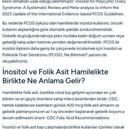
kesin olmaktan uzak olduğu belirtilmiştir:
Inositol for Polycystic Ovary
Syndrome: A Systematic Review and Meta-analysis to Inform the
2023 Update of the International Evidence-based PCOS Guidelines
.
Bu nedenle PCOS öyküsü olan hamilelerde inositol kullanımı, önceki
kullanım alışkanlığına göre otomatik şekilde sürdürülmemelidir.
Gebelik oluştuğunda takviye planı mutlaka kadın doğum uzmanı veya
gebeliği takip eden hekimle yeniden değerlendirilmelidir. PCOS ile
inositol ilişkisini daha geniş bir çerçevede incelemek için
İnositol ve
Polikistik Over Sendromu (PCOS): Ne Bilinmeli?
yazısını da
okuyabilirsiniz.
İnositol ve Folik Asit Hamilelikte
Birlikte Ne Anlama Gelir?
Hamilelikte folik asit, özellikle nöral tüp gelişimi açısından en çok
bilinen ve en güçlü önerilere sahip mikro besinlerden biridir. CDC,
hamile kalabilecek kadınların günlük 400 mcg folik asit almasını ve
gebelik planlanıyorsa en az 1 ay önceden başlanarak gebelik boyunca
devam edilmesini önerir:
CDC Folic Acid Recommendations
.
İnositol ve folik asit bazı çalışmalarda birlikte kullanılan içerikler olarak