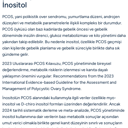
İnositol
PCOS, yani polikistik over sendromu, yumurtlama düzeni, androjen
düzeyleri ve metabolik parametrelerle ilişkili kompleks bir durumdur.
PCOS öyküsü olan bazı kadınlarda gebelik öncesi ve gebelik
döneminde insülin direnci, glukoz metabolizması ve kilo yönetimi daha
yakından takip edilebilir. Bu nedenle inositol, özellikle PCOS geçmişi
olan kişilerde gebelik planlama ve gebelik süreciyle birlikte daha sık
gündeme gelir.
2023 Uluslararası PCOS Kılavuzu, PCOS yönetiminde bireysel
değerlendirme, metabolik risklerin izlenmesi ve kanıta dayalı
yaklaşımın önemini vurgular:
Recommendations from the 2023
International Evidence-based Guideline for the Assessment and
Management of Polycystic Ovary Syndrome
.
İnositolün PCOS alanındaki kullanımıyla ilgili veriler özellikle myo-
inositol ve D-chiro inositol formları üzerinden değerlendirilir. Ancak
2024 tarihli sistematik derleme ve meta-analizde, PCOS yönetiminde
inositol kullanımına dair verilerin bazı metabolik sonuçlar açısından
umut verici olmakla birlikte genel kanıt düzeyinin sınırlı ve sonuçların