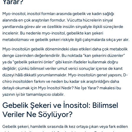
Yarar?
Myo-inositol, inositol formları arasında gebelik ve kadın sağlığı
alanında en çok araştırılan formdur. Vücutta hücrelerin sinyal
yanıtlarında görev alır ve özellikle insülin sinyaliyle ilişkili süreçlerde
incelenir. Bu nedenle myo-inositol, gebelikte kan şekeri
metabolizması ve gebelik şekeri riskiyle ilgili çalışmalarda sıkça yer alır.
Myo-inositolün gebelik dönemindeki olası etkileri daha çok metabolik
denge üzerinden değerlendirilir. Bu noktada “kan şekerini düzenler”
ya da “gebelik şekerini önler” gibi kesin ifadeler kullanmak doğru
değildir; çünkü bilimsel veriler umut verici sonuçlar içerse de kanıt
düzeyi hâlâ dikkatli yorumlanmalıdır. Myo-inositolün genel yapısını, D-
chiro inositolden farkını ve neden bu kadar sık araştırıldığını daha
detaylı okumak için
Myo İnositol Nedir? Ne İşe Yarar?
makalesi bu
yazının iyi bir tamamlayıcısı olabilir.
Gebelik Şekeri ve İnositol: Bilimsel
Veriler Ne Söylüyor?
Gebelik şekeri, hamilelik sırasında ilk kez ortaya çıkan veya fark edilen