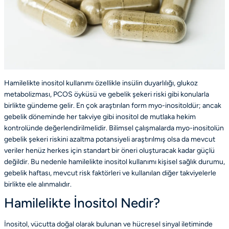
Hamilelikte inositol kullanımı özellikle insülin duyarlılığı, glukoz
metabolizması, PCOS öyküsü ve gebelik şekeri riski gibi konularla
birlikte gündeme gelir. En çok araştırılan form myo-inositoldür; ancak
gebelik döneminde her takviye gibi inositol de mutlaka hekim
kontrolünde değerlendirilmelidir. Bilimsel çalışmalarda myo-inositolün
gebelik şekeri riskini azaltma potansiyeli araştırılmış olsa da mevcut
veriler henüz herkes için standart bir öneri oluşturacak kadar güçlü
değildir. Bu nedenle hamilelikte inositol kullanımı kişisel sağlık durumu,
gebelik haftası, mevcut risk faktörleri ve kullanılan diğer takviyelerle
birlikte ele alınmalıdır.
Hamilelikte İnositol Nedir?
İnositol, vücutta doğal olarak bulunan ve hücresel sinyal iletiminde