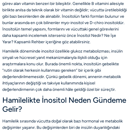
görev alan vitamin benzeri bir bileşiktir. Genellikle B vitamini ailesiyle
birlikte anılsa da teknik olarak bir vitamin değildir; vücutta üretilebildiği
gibi bazı besinlerden de alınabilir. İnositolün farklı formları bulunur ve
bunlar arasında en çok bilinenler myo-inositol ve D-chiro inositoldür.
İnositolün temel yapısını, formlarını ve vücuttaki genel görevlerini
daha kapsamlı incelemek isterseniz önce
İnositol Nedir? Ne İşe
Yarar? Kapsamlı Rehber
içeriğine göz atabilirsiniz.
Hamilelik döneminde inositol özellikle glukoz metabolizması, insülin
sinyali ve hücresel yanıt mekanizmalarıyla ilişkili olduğu için
araştırmalara konu olur. Burada önemli nokta, inositolün gebelikte
“rutin olarak herkesin kullanması gereken” bir içerik gibi
değerlendirilmemesidir. Çünkü gebelik dönemi, annenin metabolik
ihtiyaçlarının değiştiği ve takviye kullanımında kişisel
değerlendirmenin çok daha önemli hâle geldiği özel bir süreçtir.
Hamilelikte İnositol Neden Gündeme
Gelir?
Hamilelik sırasında vücutta doğal olarak bazı hormonal ve metabolik
değişimler yaşanır. Bu değişimlerden biri de insülin duyarlılığındaki