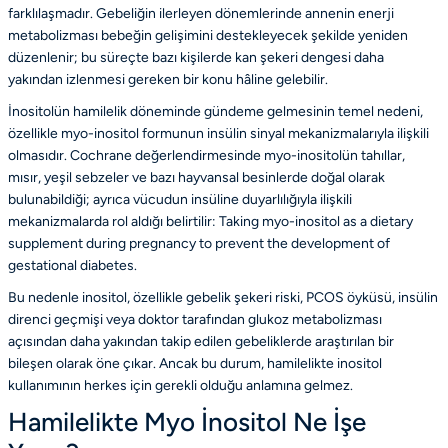
farklılaşmadır. Gebeliğin ilerleyen dönemlerinde annenin enerji
metabolizması bebeğin gelişimini destekleyecek şekilde yeniden
düzenlenir; bu süreçte bazı kişilerde kan şekeri dengesi daha
yakından izlenmesi gereken bir konu hâline gelebilir.
İnositolün hamilelik döneminde gündeme gelmesinin temel nedeni,
özellikle myo-inositol formunun insülin sinyal mekanizmalarıyla ilişkili
olmasıdır. Cochrane değerlendirmesinde myo-inositolün tahıllar,
mısır, yeşil sebzeler ve bazı hayvansal besinlerde doğal olarak
bulunabildiği; ayrıca vücudun insüline duyarlılığıyla ilişkili
mekanizmalarda rol aldığı belirtilir:
Taking myo-inositol as a dietary
supplement during pregnancy to prevent the development of
gestational diabetes
.
Bu nedenle inositol, özellikle gebelik şekeri riski, PCOS öyküsü, insülin
direnci geçmişi veya doktor tarafından glukoz metabolizması
açısından daha yakından takip edilen gebeliklerde araştırılan bir
bileşen olarak öne çıkar. Ancak bu durum, hamilelikte inositol
kullanımının herkes için gerekli olduğu anlamına gelmez.
Hamilelikte Myo İnositol Ne İşe