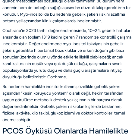
glukoz metabolizması bozukluğu olarak tanımlanır. Bu durum hem
annenin hem de bebeğin sağlığı açısından düzenli takip gerektiren bir
konudur. Myo-inositol de bu nedenle gebelik şekeri riskini azaltma
potansiyeli açısından klinik çalışmalarda incelenmiştir.
Cochrane’in 2023 tarihli değerlendirmesinde, 10–24. gebelik haftaları
arasında olan toplam 1319 kadını içeren 7 randomize kontrollü çalışma
incelenmiştir. Değerlendirmede myo-inositol takviyesinin gebelik
şekeri, gebelikte hipertansif bozukluklar ve erken doğum gibi bazı
sonuçlar üzerinde olumlu yönde etkilerle ilişkili olabileceği; ancak
kanıt kalitesinin düşük veya çok düşük olduğu, çalışmaların sınırlı
popülasyonlarda yürütüldüğü ve daha güçlü araştırmalara ihtiyaç
duyulduğu belirtilmiştir:
Cochrane
.
Bu nedenle hamilelikte inositol kullanımı, özellikle gebelik şekeri
açısından “kesin koruyucu yöntem” olarak değil, hekim tarafından
uygun görülürse metabolik destek yaklaşımının bir parçası olarak
değerlendirilmelidir. Gebelik şekeri riski olan kişilerde beslenme,
fiziksel aktivite, kilo takibi, glukoz izlemi ve doktor kontrolleri temel
öneme sahiptir.
PCOS Öyküsü Olanlarda Hamilelikte