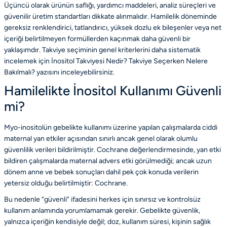
Üçüncü olarak ürünün saflığı, yardımcı maddeleri, analiz süreçleri ve
güvenilir üretim standartları dikkate alınmalıdır. Hamilelik döneminde
gereksiz renklendirici, tatlandırıcı, yüksek dozlu ek bileşenler veya net
içeriği belirtilmeyen formüllerden kaçınmak daha güvenli bir
yaklaşımdır. Takviye seçiminin genel kriterlerini daha sistematik
incelemek için
İnositol Takviyesi Nedir? Takviye Seçerken Nelere
Bakılmalı?
yazısını inceleyebilirsiniz.
Hamilelikte İnositol Kullanımı Güvenli
mi?
Myo-inositolün gebelikte kullanımı üzerine yapılan çalışmalarda ciddi
maternal yan etkiler açısından sınırlı ancak genel olarak olumlu
güvenlilik verileri bildirilmiştir. Cochrane değerlendirmesinde, yan etki
bildiren çalışmalarda maternal advers etki görülmediği; ancak uzun
dönem anne ve bebek sonuçları dahil pek çok konuda verilerin
yetersiz olduğu belirtilmiştir:
Cochrane
.
Bu nedenle “güvenli” ifadesini herkes için sınırsız ve kontrolsüz
kullanım anlamında yorumlamamak gerekir. Gebelikte güvenlik,
yalnızca içeriğin kendisiyle değil; doz, kullanım süresi, kişinin sağlık