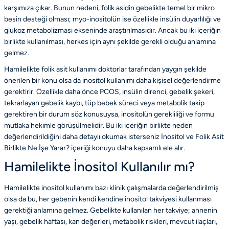
karşımıza çıkar. Bunun nedeni, folik asidin gebelikte temel bir mikro
besin desteği olması; myo-inositolün ise özellikle insülin duyarlılığı ve
glukoz metabolizması ekseninde araştırılmasıdır. Ancak bu iki içeriğin
birlikte kullanılması, herkes için aynı şekilde gerekli olduğu anlamına
gelmez.
Hamilelikte folik asit kullanımı doktorlar tarafından yaygın şekilde
önerilen bir konu olsa da inositol kullanımı daha kişisel değerlendirme
gerektirir. Özellikle daha önce PCOS, insülin direnci, gebelik şekeri,
tekrarlayan gebelik kaybı, tüp bebek süreci veya metabolik takip
gerektiren bir durum söz konusuysa, inositolün gerekliliği ve formu
mutlaka hekimle görüşülmelidir. Bu iki içeriğin birlikte neden
değerlendirildiğini daha detaylı okumak isterseniz
İnositol ve Folik Asit
Birlikte Ne İşe Yarar?
içeriği konuyu daha kapsamlı ele alır.
Hamilelikte İnositol Kullanılır mı?
Hamilelikte inositol kullanımı bazı klinik çalışmalarda değerlendirilmiş
olsa da bu, her gebenin kendi kendine inositol takviyesi kullanması
gerektiği anlamına gelmez. Gebelikte kullanılan her takviye; annenin
yaşı, gebelik haftası, kan değerleri, metabolik riskleri, mevcut ilaçları,