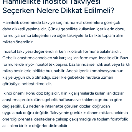
Hamilelikte İnositol Takviyesi
Seçerken Nelere Dikkat Edilmeli?
Hamilelik döneminde takviye seçimi, normal dönemlere göre çok
daha dikkatli yapılmalıdır. Çünkü gebelikte kullanılan içeriklerin dozu,
formu, yardımcı bileşenleri ve diğer takviyelerle birlikte toplam alım
miktarı önemlidir.
İnositol takviyesi değerlendirilirken ilk olarak formuna bakılmalıdır.
Gebelik araştırmalarında en sık karşılaşılan form myo-inositoldür. Bazı
formüllerde myo-inositol tek başına, bazılarında ise folik asit veya farklı
mikro besinlerle birlikte bulunabilir. Ancak içerik kombinasyonunun
kişiye uygun olup olmadığı, özellikle gebelikte mutlaka uzman
görüşüyle netleştirilmelidir.
İkinci önemli konu doz bilgisidir. Klinik çalışmalarda kullanılan dozlar
araştırma protokolüne, gebelik haftasına ve katılımcı grubuna göre
değişebilir. Bu nedenle internette görülen dozları doğrudan
uygulamak doğru değildir. Takviyenin günlük kullanım miktarı, hekimin
önerdiği prenatal desteklerle çakışıp çakışmadığı ve toplam folat/folik
asit alımı birlikte değerlendirilmelidir.