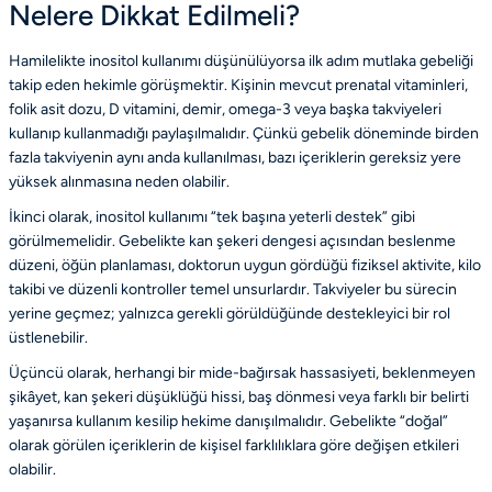
Nelere Dikkat Edilmeli?
Hamilelikte inositol kullanımı düşünülüyorsa ilk adım mutlaka gebeliği
takip eden hekimle görüşmektir. Kişinin mevcut prenatal vitaminleri,
folik asit dozu, D vitamini, demir, omega-3 veya başka takviyeleri
kullanıp kullanmadığı paylaşılmalıdır. Çünkü gebelik döneminde birden
fazla takviyenin aynı anda kullanılması, bazı içeriklerin gereksiz yere
yüksek alınmasına neden olabilir.
İkinci olarak, inositol kullanımı “tek başına yeterli destek” gibi
görülmemelidir. Gebelikte kan şekeri dengesi açısından beslenme
düzeni, öğün planlaması, doktorun uygun gördüğü fiziksel aktivite, kilo
takibi ve düzenli kontroller temel unsurlardır. Takviyeler bu sürecin
yerine geçmez; yalnızca gerekli görüldüğünde destekleyici bir rol
üstlenebilir.
Üçüncü olarak, herhangi bir mide-bağırsak hassasiyeti, beklenmeyen
şikâyet, kan şekeri düşüklüğü hissi, baş dönmesi veya farklı bir belirti
yaşanırsa kullanım kesilip hekime danışılmalıdır. Gebelikte “doğal”
olarak görülen içeriklerin de kişisel farklılıklara göre değişen etkileri
olabilir.