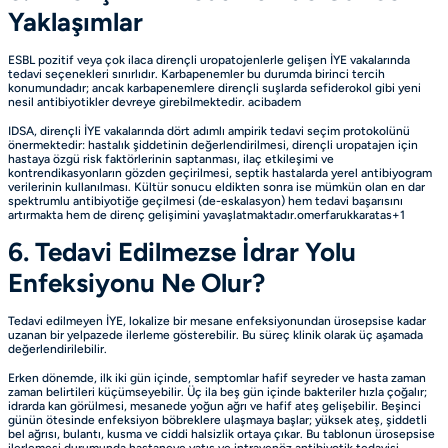
Yaklaşımlar
ESBL pozitif veya çok ilaca dirençli uropatojenlerle gelişen İYE vakalarında
tedavi seçenekleri sınırlıdır. Karbapenemler bu durumda birinci tercih
konumundadır; ancak karbapenemlere dirençli suşlarda sefiderokol gibi yeni
nesil antibiyotikler devreye girebilmektedir.
acibadem
IDSA, dirençli İYE vakalarında dört adımlı ampirik tedavi seçim protokolünü
önermektedir: hastalık şiddetinin değerlendirilmesi, dirençli uropatajen için
hastaya özgü risk faktörlerinin saptanması, ilaç etkileşimi ve
kontrendikasyonların gözden geçirilmesi, septik hastalarda yerel antibiyogram
verilerinin kullanılması. Kültür sonucu eldikten sonra ise mümkün olan en dar
spektrumlu antibiyotiğe geçilmesi (de-eskalasyon) hem tedavi başarısını
artırmakta hem de direnç gelişimini yavaşlatmaktadır.omerfarukkaratas+1
6. Tedavi Edilmezse İdrar Yolu
Enfeksiyonu Ne Olur?
Tedavi edilmeyen İYE, lokalize bir mesane enfeksiyonundan ürosepsise kadar
uzanan bir yelpazede ilerleme gösterebilir. Bu süreç klinik olarak üç aşamada
değerlendirilebilir.
Erken dönemde, ilk iki gün içinde, semptomlar hafif seyreder ve hasta zaman
zaman belirtileri küçümseyebilir. Üç ila beş gün içinde bakteriler hızla çoğalır;
idrarda kan görülmesi, mesanede yoğun ağrı ve hafif ateş gelişebilir. Beşinci
günün ötesinde enfeksiyon böbreklere ulaşmaya başlar; yüksek ateş, şiddetli
bel ağrısı, bulantı, kusma ve ciddi halsizlik ortaya çıkar. Bu tablonun ürosepsise