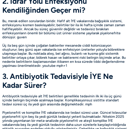
2. İdrar Yolu Enfeksiyonu
Kendiliğinden Geçer mi?
Bu, merak edilen sorulardan biridir. Hafif alt İYE vakalarında bağışıklık sistemi,
enfeksiyonu kısmen baskılayabilir; belirtiler bir ila iki hafta içinde zaman zaman
hafifleyebilir. Ancak bu süreç güvenilir değildir ve tedavisiz bırakılan
enfeksiyonların önemli bir bölümü üst üriner sisteme yayılarak piyelonefrite
dönüşür.
guven
Üç ila beş gün içinde çoğalan bakteriler mesanede ciddi kolonizasyon
oluşturur; beş günü aşan vakalarda ise enfeksiyon üreterler yoluyla böbreklere
ulaşmaya başlar. Bu noktada ateş, bel ağrısı, bulantı ve kusma gibi sistemik
belirtiler ortaya çıkar; böbrek hasarı ve bakteremi riski belirgin biçimde artar. Bu
nedenle belirtilerin başlamasından itibaren en kısa sürede tıbbi değerlendirme
yapılması önerilmektedir.
youtube
mph+1
3. Antibiyotik Tedavisiyle İYE Ne
Kadar Sürer?
Antibiyotik tedavisiyle alt İYE belirtileri genellikle tedavinin ilk iki ila üç günü
içinde belirgin biçimde azalmaya başlar. Komplikasyonsuz sistitte standart
tedavi süresi üç ila yedi gün arasında değişmektedir.
mph
Piyelonefrit ve komplike İYE vakalarında ise tedavi süresi uzar. Güncel kılavuzlar
piyelonefrit için beş ila yedi günlük tedaviyi yeterli bulmaktadır. Nitekim 2025
yılında yayımlanan bir meta-analizde piyelonefrit ve ateşli komplike İYE
vakalarında beş ila yedi günlük tedavinin daha uzun sürelerle karşılaştırıldığında
etkinlik açısından eşdeğer olduğu gösterilmiştir. Gebelikte ve bağışıklık sistemi