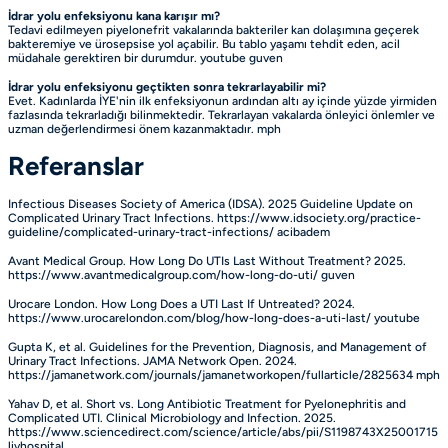
İdrar yolu enfeksiyonu kana karışır mı?
Tedavi edilmeyen piyelonefrit vakalarında bakteriler kan dolaşımına geçerek
bakteremiye ve ürosepsise yol açabilir. Bu tablo yaşamı tehdit eden, acil
müdahale gerektiren bir durumdur.
youtube
guven
İdrar yolu enfeksiyonu geçtikten sonra tekrarlayabilir mi?
Evet. Kadınlarda İYE'nin ilk enfeksiyonun ardından altı ay içinde yüzde yirmiden
fazlasında tekrarladığı bilinmektedir. Tekrarlayan vakalarda önleyici önlemler ve
uzman değerlendirmesi önem kazanmaktadır.
mph
Referanslar
Infectious Diseases Society of America (IDSA). 2025 Guideline Update on
Complicated Urinary Tract Infections. https://www.idsociety.org/practice-
guideline/complicated-urinary-tract-infections/
acibadem
Avant Medical Group. How Long Do UTIs Last Without Treatment? 2025.
https://www.avantmedicalgroup.com/how-long-do-uti/
guven
Urocare London. How Long Does a UTI Last If Untreated? 2024.
https://www.urocarelondon.com/blog/how-long-does-a-uti-last/
youtube
Gupta K, et al. Guidelines for the Prevention, Diagnosis, and Management of
Urinary Tract Infections. JAMA Network Open. 2024.
https://jamanetwork.com/journals/jamanetworkopen/fullarticle/2825634
mph
Yahav D, et al. Short vs. Long Antibiotic Treatment for Pyelonephritis and
Complicated UTI. Clinical Microbiology and Infection. 2025.
https://www.sciencedirect.com/science/article/abs/pii/S1198743X25001715
livhospital