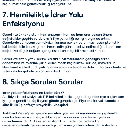
ilerlemesi durumunda hastaneye yatış ve intravenöz antibiyotik tedavisi
kaçınılmaz hale gelmektedir.
guven
youtube
7. Hamilelikte İdrar Yolu
Enfeksiyonu
Gebelikte üriner sistem hem anatomik hem de hormonal açıdan önemli
değişiklikler geçirir; bu durum İYE'ye yatkınlığı belirgin biçimde artırır.
Gebelerde semptom vermeksizin idrarda bakteri bulunması (asemptomatik
bakteriüri) bile tedavi gerektirmektedir; çünkü tedavi edilmediğinde preterm
doğum ve düşük doğum ağırlığı riskini artırdığı bilinmektedir.
mph
Gebelikte antibiyotik seçimi kısıtlıdır. Nitrofurantoin gebeliğin erken
döneminde ve miadına yakın kullanımdan kaçınılacak şekilde, amoksisilin-
klavulanat ise kültür duyarlılığı onayladığında tercih edilebilir. Florokinolonlar ve
tetrasiklinler gebelikte kontrendikedir.
mph
8. Sıkça Sorulan Sorular
İdrar yolu enfeksiyonu ne kadar sürer?
Antibiyotik tedavisiyle alt İYE belirtileri iki ila üç günde gerilemeye başlar; tam
iyileşme genellikle üç ila yedi günde gerçekleşir. Piyelonefrit vakalarında bu
süre iki ila üç haftaya uzayabilir.livhospital+1
Antibiyotiğe rağmen geçmeyen idrar yolu enfeksiyonunda ne yapılmalı?
İdrar kültürü yenilenmeli, antibiyogram sonucuna göre tedavi yeniden
düzenlenmelidir. Altta yatan anatomik bir neden olup olmadığı
değerlendirilmeli; gerekirse üroloji uzmanına yönlendirilmelidir.
acibadem