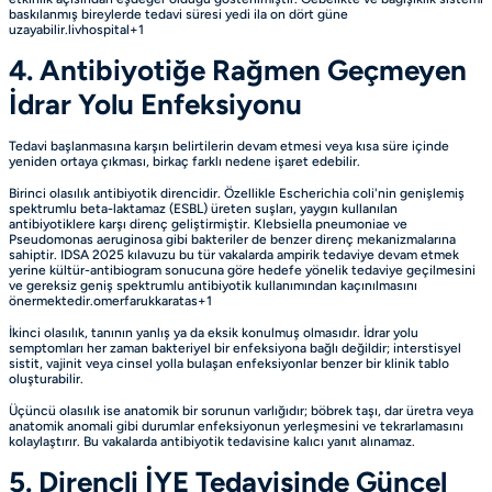
baskılanmış bireylerde tedavi süresi yedi ila on dört güne
uzayabilir.livhospital+1
4. Antibiyotiğe Rağmen Geçmeyen
İdrar Yolu Enfeksiyonu
Tedavi başlanmasına karşın belirtilerin devam etmesi veya kısa süre içinde
yeniden ortaya çıkması, birkaç farklı nedene işaret edebilir.
Birinci olasılık antibiyotik direncidir. Özellikle Escherichia coli'nin genişlemiş
spektrumlu beta-laktamaz (ESBL) üreten suşları, yaygın kullanılan
antibiyotiklere karşı direnç geliştirmiştir. Klebsiella pneumoniae ve
Pseudomonas aeruginosa gibi bakteriler de benzer direnç mekanizmalarına
sahiptir. IDSA 2025 kılavuzu bu tür vakalarda ampirik tedaviye devam etmek
yerine kültür-antibiogram sonucuna göre hedefe yönelik tedaviye geçilmesini
ve gereksiz geniş spektrumlu antibiyotik kullanımından kaçınılmasını
önermektedir.omerfarukkaratas+1
İkinci olasılık, tanının yanlış ya da eksik konulmuş olmasıdır. İdrar yolu
semptomları her zaman bakteriyel bir enfeksiyona bağlı değildir; interstisyel
sistit, vajinit veya cinsel yolla bulaşan enfeksiyonlar benzer bir klinik tablo
oluşturabilir.
Üçüncü olasılık ise anatomik bir sorunun varlığıdır; böbrek taşı, dar üretra veya
anatomik anomali gibi durumlar enfeksiyonun yerleşmesini ve tekrarlamasını
kolaylaştırır. Bu vakalarda antibiyotik tedavisine kalıcı yanıt alınamaz.
5. Dirençli İYE Tedavisinde Güncel