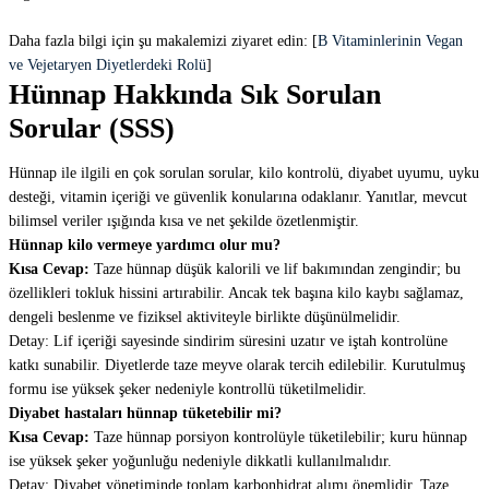
Daha fazla bilgi için şu makalemizi ziyaret edin: [
B Vitaminlerinin Vegan
ve Vejetaryen Diyetlerdeki Rolü
]
Hünnap Hakkında Sık Sorulan
Sorular (SSS)
Hünnap ile ilgili en çok sorulan sorular, kilo kontrolü, diyabet uyumu, uyku
desteği, vitamin içeriği ve güvenlik konularına odaklanır. Yanıtlar, mevcut
bilimsel veriler ışığında kısa ve net şekilde özetlenmiştir.
Hünnap kilo vermeye yardımcı olur mu?
Kısa Cevap:
Taze hünnap düşük kalorili ve lif bakımından zengindir; bu
özellikleri tokluk hissini artırabilir. Ancak tek başına kilo kaybı sağlamaz,
dengeli beslenme ve fiziksel aktiviteyle birlikte düşünülmelidir.
Detay: Lif içeriği sayesinde sindirim süresini uzatır ve iştah kontrolüne
katkı sunabilir. Diyetlerde taze meyve olarak tercih edilebilir. Kurutulmuş
formu ise yüksek şeker nedeniyle kontrollü tüketilmelidir.
Diyabet hastaları hünnap tüketebilir mi?
Kısa Cevap:
Taze hünnap porsiyon kontrolüyle tüketilebilir; kuru hünnap
ise yüksek şeker yoğunluğu nedeniyle dikkatli kullanılmalıdır.
Detay: Diyabet yönetiminde toplam karbonhidrat alımı önemlidir. Taze