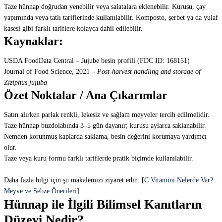
Taze hünnap doğrudan yenebilir veya salatalara eklenebilir. Kurusu, çay
yapımında veya tatlı tariflerinde kullanılabilir. Komposto, şerbet ya da yulaf
kasesi gibi farklı tariflere kolayca dahil edilebilir.
Kaynaklar:
USDA FoodData Central – Jujube besin profili (FDC ID: 168151)
Journal of Food Science, 2021 –
Post-harvest handling and storage of
Ziziphus jujuba
Özet Noktalar / Ana Çıkarımlar
Satın alırken parlak renkli, lekesiz ve sağlam meyveler tercih edilmelidir.
Taze hünnap buzdolabında 3–5 gün dayanır; kurusu aylarca saklanabilir.
Nemden korunmuş kaplarda saklama, besin değerini korumaya yardımcı
olur.
Taze veya kuru formu farklı tariflerde pratik biçimde kullanılabilir.
Daha fazla bilgi için şu makalemizi ziyaret edin: [
C Vitamini Nelerde Var?
Meyve ve Sebze Önerileri
]
Hünnap ile İlgili Bilimsel Kanıtların
Düzeyi Nedir?