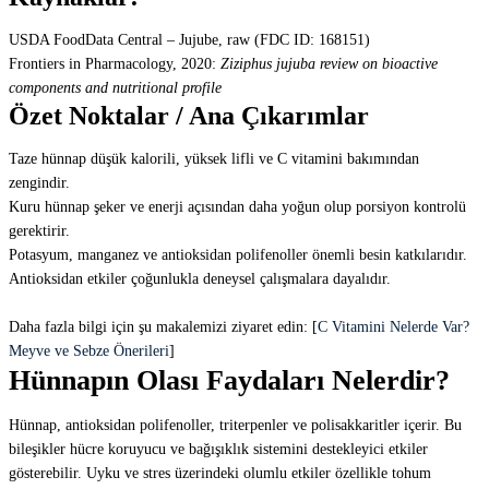
USDA FoodData Central – Jujube, raw (FDC ID: 168151)
Frontiers in Pharmacology, 2020:
Ziziphus jujuba review on bioactive
components and nutritional profile
Özet Noktalar / Ana Çıkarımlar
Taze hünnap düşük kalorili, yüksek lifli ve C vitamini bakımından
zengindir.
Kuru hünnap şeker ve enerji açısından daha yoğun olup porsiyon kontrolü
gerektirir.
Potasyum, manganez ve antioksidan polifenoller önemli besin katkılarıdır.
Antioksidan etkiler çoğunlukla deneysel çalışmalara dayalıdır.
Daha fazla bilgi için şu makalemizi ziyaret edin: [
C Vitamini Nelerde Var?
Meyve ve Sebze Önerileri
]
Hünnapın Olası Faydaları Nelerdir?
Hünnap, antioksidan polifenoller, triterpenler ve polisakkaritler içerir. Bu
bileşikler hücre koruyucu ve bağışıklık sistemini destekleyici etkiler
gösterebilir. Uyku ve stres üzerindeki olumlu etkiler özellikle tohum