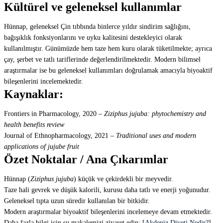
Kültürel ve geleneksel kullanımlar
Hünnap, geleneksel Çin tıbbında binlerce yıldır sindirim sağlığını,
bağışıklık fonksiyonlarını ve uyku kalitesini destekleyici olarak
kullanılmıştır. Günümüzde hem taze hem kuru olarak tüketilmekte; ayrıca
çay, şerbet ve tatlı tariflerinde değerlendirilmektedir. Modern bilimsel
araştırmalar ise bu geleneksel kullanımları doğrulamak amacıyla biyoaktif
bileşenlerini incelemektedir.
Kaynaklar:
Frontiers in Pharmacology, 2020 –
Ziziphus jujuba: phytochemistry and
health benefits review
Journal of Ethnopharmacology, 2021 –
Traditional uses and modern
applications of jujube fruit
Özet Noktalar / Ana Çıkarımlar
Hünnap (
Ziziphus jujuba
) küçük ve çekirdekli bir meyvedir.
Taze hali gevrek ve düşük kalorili, kurusu daha tatlı ve enerji yoğunudur.
Geleneksel tıpta uzun süredir kullanılan bir bitkidir.
Modern araştırmalar biyoaktif bileşenlerini incelemeye devam etmektedir.
Daha fazla bilgi için şu makalemizi ziyaret edin: [
Akdeniz Diyeti Nedir?
]