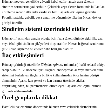
Hünnap meyvesi genellikle güvenli kabul edilir; ancak aşırı tüketim
sindirim sorunlarına yol açabilir. Çekirdek veya ekstre formunda kullanılan
ürünlerde sedatif etki riski vardır ve bazı ilaçlarla etkileşime girebilir.
Kronik hastalık, gebelik veya emzirme döneminde tüketim öncesi doktor
görüşü önerilir.
Sindirim sistemi üzerindeki etkiler
Hünnap lif açısından zengin olduğu için fazla tüketildiğinde şişkinlik, gaz
veya ishal gibi sindirim şikâyetleri oluşturabilir. Hassas bağırsak sendromu
(IBS) olan kişilerde bu etkiler daha belirgin olabilir.
İlaç etkileşimleri
Hünnap çekirdeği (özellikle
Ziziphus spinosa
tohumları) hafif sedatif etkiye
sahip olabilir. Bu nedenle uyku ilaçları, antidepresanlar veya merkezi sinir
sistemini baskılayan ilaçlarla birlikte kullanılmadan önce hekim görüşü
alınmalıdır. Ayrıca kan şekeri ve kan basıncı üzerinde etkileri
araştırıldığından, bu parametreleri düzenleyen ilaçlarla etkileşim ihtimali
göz ardı edilmemelidir.
Özel gruplarda dikkat
Hamilelik ve emzirme döneminde hünnap veya çekirdek ekstrelerinin