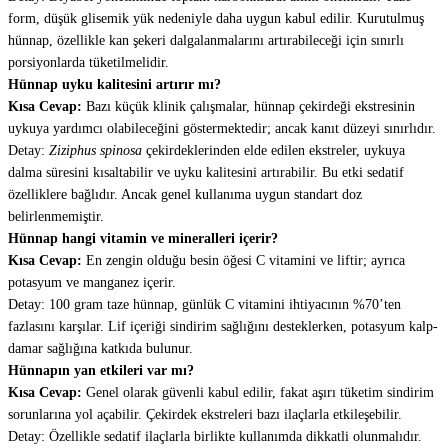
form, düşük glisemik yük nedeniyle daha uygun kabul edilir. Kurutulmuş
hünnap, özellikle kan şekeri dalgalanmalarını artırabileceği için sınırlı
porsiyonlarda tüketilmelidir.
Hünnap uyku kalitesini artırır mı?
Kısa Cevap:
Bazı küçük klinik çalışmalar, hünnap çekirdeği ekstresinin
uykuya yardımcı olabileceğini göstermektedir; ancak kanıt düzeyi sınırlıdır.
Detay:
Ziziphus spinosa
çekirdeklerinden elde edilen ekstreler, uykuya
dalma süresini kısaltabilir ve uyku kalitesini artırabilir. Bu etki sedatif
özelliklere bağlıdır. Ancak genel kullanıma uygun standart doz
belirlenmemiştir.
Hünnap hangi vitamin ve mineralleri içerir?
Kısa Cevap:
En zengin olduğu besin öğesi C vitamini ve liftir; ayrıca
potasyum ve manganez içerir.
Detay: 100 gram taze hünnap, günlük C vitamini ihtiyacının %70’ten
fazlasını karşılar. Lif içeriği sindirim sağlığını desteklerken, potasyum kalp-
damar sağlığına katkıda bulunur.
Hünnapın yan etkileri var mı?
Kısa Cevap:
Genel olarak güvenli kabul edilir, fakat aşırı tüketim sindirim
sorunlarına yol açabilir. Çekirdek ekstreleri bazı ilaçlarla etkileşebilir.
Detay: Özellikle sedatif ilaçlarla birlikte kullanımda dikkatli olunmalıdır.