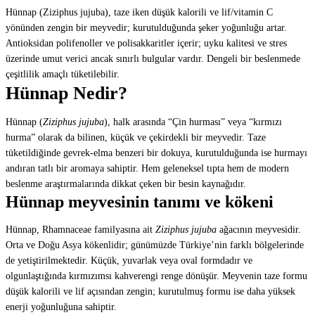
Hünnap (Ziziphus jujuba), taze iken düşük kalorili ve lif/vitamin C
yönünden zengin bir meyvedir; kurutulduğunda şeker yoğunluğu artar.
Antioksidan polifenoller ve polisakkaritler içerir; uyku kalitesi ve stres
üzerinde umut verici ancak sınırlı bulgular vardır. Dengeli bir beslenmede
çeşitlilik amaçlı tüketilebilir.
Hünnap Nedir?
Hünnap (
Ziziphus jujuba
), halk arasında “Çin hurması” veya “kırmızı
hurma” olarak da bilinen, küçük ve çekirdekli bir meyvedir. Taze
tüketildiğinde gevrek-elma benzeri bir dokuya, kurutulduğunda ise hurmayı
andıran tatlı bir aromaya sahiptir. Hem geleneksel tıpta hem de modern
beslenme araştırmalarında dikkat çeken bir besin kaynağıdır.
Hünnap meyvesinin tanımı ve kökeni
Hünnap, Rhamnaceae familyasına ait
Ziziphus jujuba
ağacının meyvesidir.
Orta ve Doğu Asya kökenlidir; günümüzde Türkiye’nin farklı bölgelerinde
de yetiştirilmektedir. Küçük, yuvarlak veya oval formdadır ve
olgunlaştığında kırmızımsı kahverengi renge dönüşür. Meyvenin taze formu
düşük kalorili ve lif açısından zengin; kurutulmuş formu ise daha yüksek
enerji yoğunluğuna sahiptir.