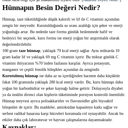
Hünnapın Besin Değeri Nedir?
Hünnap, taze tüketildiğinde düşük kalorili ve lif ile C vitamini açısından
zengin bir meyvedir. Kurutulduğunda su oranı azaldığı için şeker ve enerji
yoğunluğu artar. Bu nedenle taze formu günlük beslenmede hafif ve
besleyici bir seçenek, kuru formu ise enerji yoğun bir atıştırmalık olarak
değerlendirilebilir.
100 gram
taze hünnap
, yaklaşık 79 kcal enerji sağlar. Aynı miktarda 10
gram kadar lif ve yaklaşık 69 mg C vitamini içerir. Bu miktar günlük C
vitamini ihtiyacının %70’inden fazlasını karşılar. Ayrıca potasyum,
manganez ve çeşitli fenolik bileşikler açısından da zengindir.
Kurutulmuş hünnap
ise daha az su içerdiğinden hacmen daha küçüktür
fakat 100 gramında yaklaşık 280 kcal enerji vardır. Bu, kuru hünnapı daha
yoğun bir karbonhidrat ve şeker kaynağı haline getirir. Dolayısıyla diyabet
ya da insülin direnci olan kişilerin tüketiminde porsiyon kontrolü önemlidir.
Hünnap meyvesi ayrıca polisakkaritler ve flavonoidler gibi biyoaktif
bileşenler de içerir. Bu maddeler, antioksidan kapasiteye katkı sağlar ve
serbest radikal hasarına karşı hücreleri korumada rol oynayabilir. Ancak bu
etkiler daha çok laboratuvar ve hayvan çalışmalarına dayanmaktadır.
Kaynaklar: