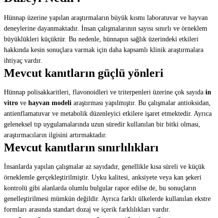
Hünnap üzerine yapılan araştırmaların büyük kısmı laboratuvar ve hayvan
deneylerine dayanmaktadır. İnsan çalışmalarının sayısı sınırlı ve örneklem
büyüklükleri küçüktür. Bu nedenle, hünnapın sağlık üzerindeki etkileri
hakkında kesin sonuçlara varmak için daha kapsamlı klinik araştırmalara
ihtiyaç vardır.
Mevcut kanıtların güçlü yönleri
Hünnap polisakkaritleri, flavonoidleri ve triterpenleri üzerine çok sayıda
in
vitro
ve
hayvan modeli
araştırması yapılmıştır. Bu çalışmalar antioksidan,
antienflamatuvar ve metabolik düzenleyici etkilere işaret etmektedir. Ayrıca
geleneksel tıp uygulamalarında uzun süredir kullanılan bir bitki olması,
araştırmacıların ilgisini artırmaktadır.
Mevcut kanıtların sınırlılıkları
İnsanlarda yapılan çalışmalar az sayıdadır, genellikle kısa süreli ve küçük
örneklemle gerçekleştirilmiştir. Uyku kalitesi, anksiyete veya kan şekeri
kontrolü gibi alanlarda olumlu bulgular rapor edilse de, bu sonuçların
genelleştirilmesi mümkün değildir. Ayrıca farklı ülkelerde kullanılan ekstre
formları arasında standart dozaj ve içerik farklılıkları vardır.