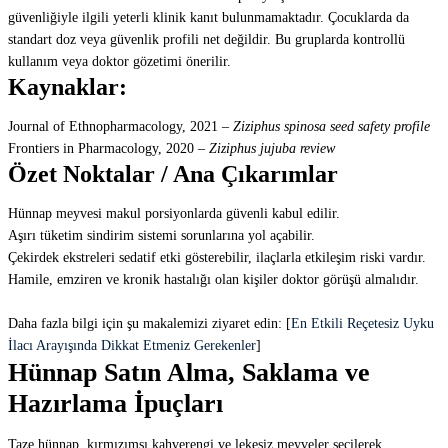
güvenliğiyle ilgili yeterli klinik kanıt bulunmamaktadır. Çocuklarda da
standart doz veya güvenlik profili net değildir. Bu gruplarda kontrollü
kullanım veya doktor gözetimi önerilir.
Kaynaklar:
Journal of Ethnopharmacology, 2021 –
Ziziphus spinosa seed safety profile
Frontiers in Pharmacology, 2020 –
Ziziphus jujuba review
Özet Noktalar / Ana Çıkarımlar
Hünnap meyvesi makul porsiyonlarda güvenli kabul edilir.
Aşırı tüketim sindirim sistemi sorunlarına yol açabilir.
Çekirdek ekstreleri sedatif etki gösterebilir, ilaçlarla etkileşim riski vardır.
Hamile, emziren ve kronik hastalığı olan kişiler doktor görüşü almalıdır.
Daha fazla bilgi için şu makalemizi ziyaret edin: [
En Etkili Reçetesiz Uyku
İlacı Arayışında Dikkat Etmeniz Gerekenler
]
Hünnap Satın Alma, Saklama ve
Hazırlama İpuçları
Taze hünnap, kırmızımsı kahverengi ve lekesiz meyveler seçilerek