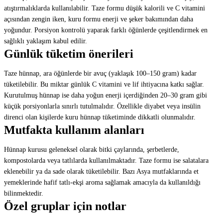
atıştırmalıklarda kullanılabilir. Taze formu düşük kalorili ve C vitamini
açısından zengin iken, kuru formu enerji ve şeker bakımından daha
yoğundur. Porsiyon kontrolü yaparak farklı öğünlerde çeşitlendirmek en
sağlıklı yaklaşım kabul edilir.
Günlük tüketim önerileri
Taze hünnap, ara öğünlerde bir avuç (yaklaşık 100–150 gram) kadar
tüketilebilir. Bu miktar günlük C vitamini ve lif ihtiyacına katkı sağlar.
Kurutulmuş hünnap ise daha yoğun enerji içerdiğinden 20–30 gram gibi
küçük porsiyonlarla sınırlı tutulmalıdır. Özellikle diyabet veya insülin
direnci olan kişilerde kuru hünnap tüketiminde dikkatli olunmalıdır.
Mutfakta kullanım alanları
Hünnap kurusu geleneksel olarak bitki çaylarında, şerbetlerde,
kompostolarda veya tatlılarda kullanılmaktadır. Taze formu ise salatalara
eklenebilir ya da sade olarak tüketilebilir. Bazı Asya mutfaklarında et
yemeklerinde hafif tatlı-ekşi aroma sağlamak amacıyla da kullanıldığı
bilinmektedir.
Özel gruplar için notlar