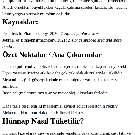
ve lipid profili üzerinde olumlu etkiler gösterebileceğini öne sürmektedir.
Ancak örneklem büyüklükleri küçük, çalışma süreleri kısadır. Bu nedenle
kesin yargıya varmak mümkün değildir.
Kaynaklar:
Frontiers in Pharmacology, 2020:
Ziziphus jujuba review
Journal of Ethnopharmacology, 2021:
Ziziphus spinosa seed and sleep
quality
Özet Noktalar / Ana Çıkarımlar
Hünnap polifenol ve polisakkaritler içerir, antioksidan kapasitesi yüksektir.
Uyku ve stres üzerine etkiler daha çok çekirdek ekstreleriyle ilişkilidir.
Metabolik sağlık göstergelerinde erken bulgular vardır; kanıt düzeyi
sınırlıdır.
İnsan çalışmalarının sayısı az ve metodolojik kısıtları fazladır.
Daha fazla bilgi için şu makalemizi ziyaret edin: [
Melatonin Nedir?
Melatonin Hormonu Hakkında Bilimsel Rehber
]
Hünnap Nasıl Tüketilir?
Hünnap, taze olarak meyve şeklinde yenebilir veya kurutularak çay, tatlı ve