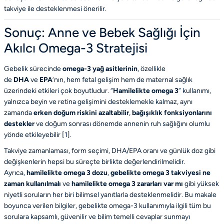
takviye ile desteklenmesi önerilir.
Sonuç: Anne ve Bebek Sağlığı İçin
Akılcı Omega-3 Stratejisi
Gebelik sürecinde
omega-3 yağ asitlerinin
, özellikle
de
DHA
ve
EPA
’nın, hem fetal gelişim hem de maternal sağlık
üzerindeki etkileri çok boyutludur. “
Hamilelikte omega 3
” kullanımı,
yalnızca beyin ve retina gelişimini desteklemekle kalmaz, aynı
zamanda
erken doğum riskini azaltabilir
,
bağışıklık fonksiyonlarını
destekler
ve doğum sonrası dönemde annenin ruh sağlığını olumlu
yönde etkileyebilir [
1
].
Takviye zamanlaması, form seçimi, DHA/EPA oranı ve günlük doz gibi
değişkenlerin hepsi bu süreçte birlikte değerlendirilmelidir.
Ayrıca,
hamilelikte omega 3 dozu
,
gebelikte omega 3 takviyesi ne
zaman kullanılmalı
ve
hamilelikte omega 3 zararları var mı
gibi yüksek
niyetli soruların her biri bilimsel yanıtlarla desteklenmelidir. Bu makale
boyunca verilen bilgiler, gebelikte omega-3 kullanımıyla ilgili tüm bu
sorulara kapsamlı, güvenilir ve bilim temelli cevaplar sunmayı