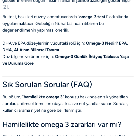
gebelerin erken doğum riskinin anlamlı şekilde azaldığını göstermiştir
[
2
].
Bu test, bazı ileri düzey laboratuvarlarda “
omega-3 testi
” adı altında
uygulanmaktadır. Gebeliğin 16. haftasından itibaren bu
değerlendirmenin yapılması önerilir.
DHA ve EPA düzeylerinin vücuttaki rolü için:
Omega-3 Nedir? EPA,
DHA, ALA’nın Bilimsel Tanımı
Doz bilgileri ve öneriler için:
Omega-3 Günlük İhtiyaç Tablosu: Yaşa
ve Duruma Göre
Sık Sorulan Sorular (FAQ)
Bu bölüm, “
hamilelikte omega 3
” konusu hakkında en sık yöneltilen
sorulara, bilimsel temellere dayalı kısa ve net yanıtlar sunar. Sorular,
kullanıcı arama niyetine göre belirlenmiştir.
Hamilelikte omega 3 zararları var mı?