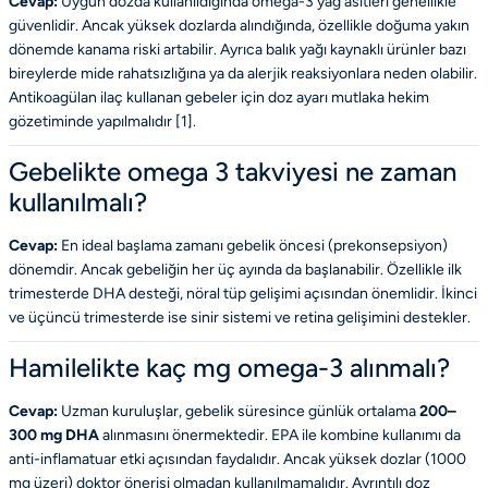
Cevap:
Uygun dozda kullanıldığında omega-3 yağ asitleri genellikle
güvenlidir. Ancak yüksek dozlarda alındığında, özellikle doğuma yakın
dönemde kanama riski artabilir. Ayrıca balık yağı kaynaklı ürünler bazı
bireylerde mide rahatsızlığına ya da alerjik reaksiyonlara neden olabilir.
Antikoagülan ilaç kullanan gebeler için doz ayarı mutlaka hekim
gözetiminde yapılmalıdır [
1
].
Gebelikte omega 3 takviyesi ne zaman
kullanılmalı?
Cevap:
En ideal başlama zamanı gebelik öncesi (prekonsepsiyon)
dönemdir. Ancak gebeliğin her üç ayında da başlanabilir. Özellikle ilk
trimesterde DHA desteği, nöral tüp gelişimi açısından önemlidir. İkinci
ve üçüncü trimesterde ise sinir sistemi ve retina gelişimini destekler.
Hamilelikte kaç mg omega-3 alınmalı?
Cevap:
Uzman kuruluşlar, gebelik süresince günlük ortalama
200–
300 mg DHA
alınmasını önermektedir. EPA ile kombine kullanımı da
anti-inflamatuar etki açısından faydalıdır. Ancak yüksek dozlar (1000
mg üzeri) doktor önerisi olmadan kullanılmamalıdır. Ayrıntılı doz