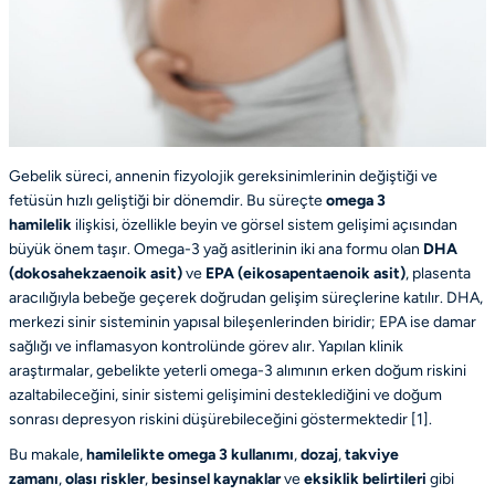
Gebelik süreci, annenin fizyolojik gereksinimlerinin değiştiği ve
fetüsün hızlı geliştiği bir dönemdir. Bu süreçte
omega 3
hamilelik
ilişkisi, özellikle beyin ve görsel sistem gelişimi açısından
büyük önem taşır. Omega-3 yağ asitlerinin iki ana formu olan
DHA
(dokosahekzaenoik asit)
ve
EPA (eikosapentaenoik asit)
, plasenta
aracılığıyla bebeğe geçerek doğrudan gelişim süreçlerine katılır. DHA,
merkezi sinir sisteminin yapısal bileşenlerinden biridir; EPA ise damar
sağlığı ve inflamasyon kontrolünde görev alır. Yapılan klinik
araştırmalar, gebelikte yeterli omega-3 alımının erken doğum riskini
azaltabileceğini, sinir sistemi gelişimini desteklediğini ve doğum
sonrası depresyon riskini düşürebileceğini göstermektedir [
1
].
Bu makale,
hamilelikte omega 3 kullanımı
,
dozaj
,
takviye
zamanı
,
olası riskler
,
besinsel kaynaklar
ve
eksiklik belirtileri
gibi