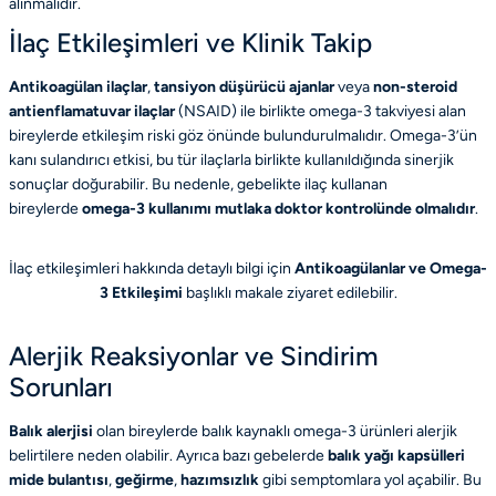
alınmalıdır.
İlaç Etkileşimleri ve Klinik Takip
Antikoagülan ilaçlar
,
tansiyon düşürücü ajanlar
veya
non-steroid
antienflamatuvar ilaçlar
(NSAID) ile birlikte omega-3 takviyesi alan
bireylerde etkileşim riski göz önünde bulundurulmalıdır. Omega-3’ün
kanı sulandırıcı etkisi, bu tür ilaçlarla birlikte kullanıldığında sinerjik
sonuçlar doğurabilir. Bu nedenle, gebelikte ilaç kullanan
bireylerde
omega-3 kullanımı mutlaka doktor kontrolünde olmalıdır
.
İlaç etkileşimleri hakkında detaylı bilgi için
Antikoagülanlar ve Omega-
3 Etkileşimi
başlıklı makale ziyaret edilebilir.
Alerjik Reaksiyonlar ve Sindirim
Sorunları
Balık alerjisi
olan bireylerde balık kaynaklı omega-3 ürünleri alerjik
belirtilere neden olabilir. Ayrıca bazı gebelerde
balık yağı kapsülleri
mide bulantısı
,
geğirme
,
hazımsızlık
gibi semptomlara yol açabilir. Bu