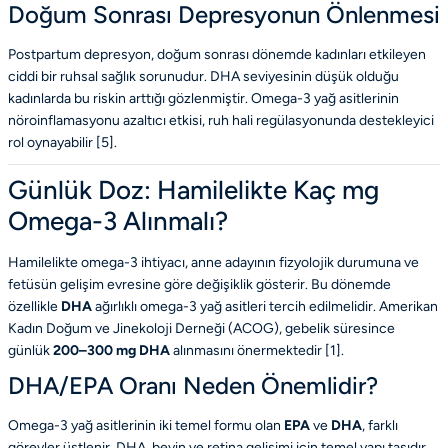
Doğum Sonrası Depresyonun Önlenmesi
Postpartum depresyon, doğum sonrası dönemde kadınları etkileyen
ciddi bir ruhsal sağlık sorunudur. DHA seviyesinin düşük olduğu
kadınlarda bu riskin arttığı gözlenmiştir. Omega-3 yağ asitlerinin
nöroinflamasyonu azaltıcı etkisi, ruh hali regülasyonunda destekleyici
rol oynayabilir [
5
].
Günlük Doz: Hamilelikte Kaç mg
Omega-3 Alınmalı?
Hamilelikte omega-3 ihtiyacı, anne adayının fizyolojik durumuna ve
fetüsün gelişim evresine göre değişiklik gösterir. Bu dönemde
özellikle
DHA
ağırlıklı omega-3 yağ asitleri tercih edilmelidir. Amerikan
Kadın Doğum ve Jinekoloji Derneği (ACOG), gebelik süresince
günlük
200–300 mg DHA
alınmasını önermektedir [
1
].
DHA/EPA Oranı Neden Önemlidir?
Omega-3 yağ asitlerinin iki temel formu olan
EPA
ve
DHA
, farklı
görevler üstlenir. DHA, beyin ve retina gelişimi için temel yapı taşıdır.