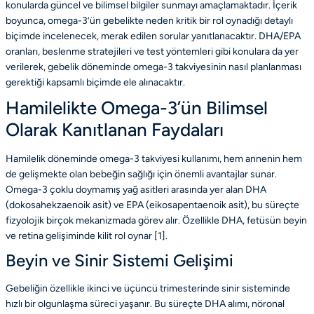
konularda güncel ve bilimsel bilgiler sunmayı amaçlamaktadır. İçerik
boyunca, omega-3’ün gebelikte neden kritik bir rol oynadığı detaylı
biçimde incelenecek, merak edilen sorular yanıtlanacaktır. DHA/EPA
oranları, beslenme stratejileri ve test yöntemleri gibi konulara da yer
verilerek, gebelik döneminde omega-3 takviyesinin nasıl planlanması
gerektiği kapsamlı biçimde ele alınacaktır.
Hamilelikte Omega-3’ün Bilimsel
Olarak Kanıtlanan Faydaları
Hamilelik döneminde omega-3 takviyesi kullanımı, hem annenin hem
de gelişmekte olan bebeğin sağlığı için önemli avantajlar sunar.
Omega-3 çoklu doymamış yağ asitleri arasında yer alan DHA
(dokosahekzaenoik asit) ve EPA (eikosapentaenoik asit), bu süreçte
fizyolojik birçok mekanizmada görev alır. Özellikle DHA, fetüsün beyin
ve retina gelişiminde kilit rol oynar [
1
].
Beyin ve Sinir Sistemi Gelişimi
Gebeliğin özellikle ikinci ve üçüncü trimesterinde sinir sisteminde
hızlı bir olgunlaşma süreci yaşanır. Bu süreçte DHA alımı, nöronal