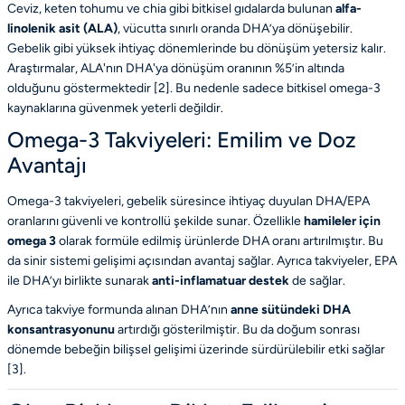
Ceviz, keten tohumu ve chia gibi bitkisel gıdalarda bulunan
alfa-
linolenik asit (ALA)
, vücutta sınırlı oranda DHA’ya dönüşebilir.
Gebelik gibi yüksek ihtiyaç dönemlerinde bu dönüşüm yetersiz kalır.
Araştırmalar, ALA'nın DHA'ya dönüşüm oranının %5’in altında
olduğunu göstermektedir [
2
]. Bu nedenle sadece bitkisel omega-3
kaynaklarına güvenmek yeterli değildir.
Omega-3 Takviyeleri: Emilim ve Doz
Avantajı
Omega-3 takviyeleri, gebelik süresince ihtiyaç duyulan DHA/EPA
oranlarını güvenli ve kontrollü şekilde sunar. Özellikle
hamileler için
omega 3
olarak formüle edilmiş ürünlerde DHA oranı artırılmıştır. Bu
da sinir sistemi gelişimi açısından avantaj sağlar. Ayrıca takviyeler, EPA
ile DHA’yı birlikte sunarak
anti-inflamatuar destek
de sağlar.
Ayrıca takviye formunda alınan DHA’nın
anne sütündeki DHA
konsantrasyonunu
artırdığı gösterilmiştir. Bu da doğum sonrası
dönemde bebeğin bilişsel gelişimi üzerinde sürdürülebilir etki sağlar
[
3
].