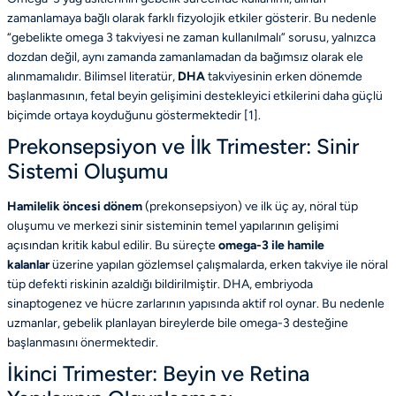
zamanlamaya bağlı olarak farklı fizyolojik etkiler gösterir. Bu nedenle
“
gebelikte omega 3 takviyesi ne zaman kullanılmalı
” sorusu, yalnızca
dozdan değil, aynı zamanda zamanlamadan da bağımsız olarak ele
alınmamalıdır. Bilimsel literatür,
DHA
takviyesinin erken dönemde
başlanmasının, fetal beyin gelişimini destekleyici etkilerini daha güçlü
biçimde ortaya koyduğunu göstermektedir [
1
].
Prekonsepsiyon ve İlk Trimester: Sinir
Sistemi Oluşumu
Hamilelik öncesi dönem
(prekonsepsiyon) ve ilk üç ay, nöral tüp
oluşumu ve merkezi sinir sisteminin temel yapılarının gelişimi
açısından kritik kabul edilir. Bu süreçte
omega-3 ile hamile
kalanlar
üzerine yapılan gözlemsel çalışmalarda, erken takviye ile nöral
tüp defekti riskinin azaldığı bildirilmiştir. DHA, embriyoda
sinaptogenez ve hücre zarlarının yapısında aktif rol oynar. Bu nedenle
uzmanlar, gebelik planlayan bireylerde bile omega-3 desteğine
başlanmasını önermektedir.
İkinci Trimester: Beyin ve Retina