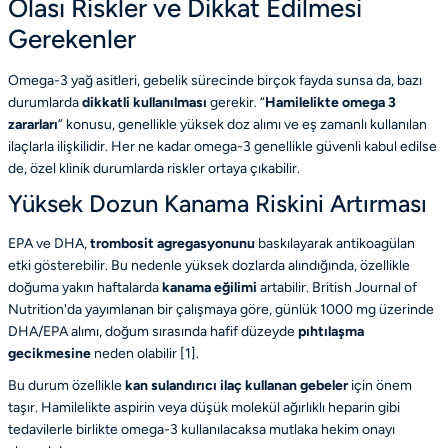
Olası Riskler ve Dikkat Edilmesi
Gerekenler
Omega-3 yağ asitleri, gebelik sürecinde birçok fayda sunsa da, bazı
durumlarda
dikkatli kullanılması
gerekir. “
Hamilelikte omega 3
zararları
” konusu, genellikle yüksek doz alımı ve eş zamanlı kullanılan
ilaçlarla ilişkilidir. Her ne kadar omega-3 genellikle güvenli kabul edilse
de, özel klinik durumlarda riskler ortaya çıkabilir.
Yüksek Dozun Kanama Riskini Artırması
EPA ve DHA,
trombosit agregasyonunu
baskılayarak antikoagülan
etki gösterebilir. Bu nedenle yüksek dozlarda alındığında, özellikle
doğuma yakın haftalarda
kanama eğilimi
artabilir. British Journal of
Nutrition'da yayımlanan bir çalışmaya göre, günlük 1000 mg üzerinde
DHA/EPA alımı, doğum sırasında hafif düzeyde
pıhtılaşma
gecikmesine
neden olabilir [
1
].
Bu durum özellikle
kan sulandırıcı ilaç kullanan gebeler
için önem
taşır. Hamilelikte aspirin veya düşük molekül ağırlıklı heparin gibi
tedavilerle birlikte omega-3 kullanılacaksa mutlaka hekim onayı