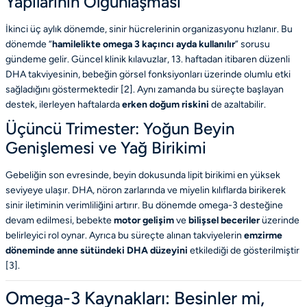
Yapılarının Olgunlaşması
İkinci üç aylık dönemde, sinir hücrelerinin organizasyonu hızlanır. Bu
dönemde “
hamilelikte omega 3 kaçıncı ayda kullanılır
” sorusu
gündeme gelir. Güncel klinik kılavuzlar, 13. haftadan itibaren düzenli
DHA takviyesinin, bebeğin görsel fonksiyonları üzerinde olumlu etki
sağladığını göstermektedir [
2
]. Aynı zamanda bu süreçte başlayan
destek, ilerleyen haftalarda
erken doğum riskini
de azaltabilir.
Üçüncü Trimester: Yoğun Beyin
Genişlemesi ve Yağ Birikimi
Gebeliğin son evresinde, beyin dokusunda lipit birikimi en yüksek
seviyeye ulaşır. DHA, nöron zarlarında ve miyelin kılıflarda birikerek
sinir iletiminin verimliliğini artırır. Bu dönemde omega-3 desteğine
devam edilmesi, bebekte
motor gelişim
ve
bilişsel beceriler
üzerinde
belirleyici rol oynar. Ayrıca bu süreçte alınan takviyelerin
emzirme
döneminde anne sütündeki DHA düzeyini
etkilediği de gösterilmiştir
[
3
].
Omega-3 Kaynakları: Besinler mi,