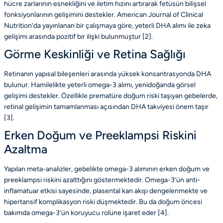
hücre zarlarının esnekliğini ve iletim hızını artırarak fetüsün bilişsel
fonksiyonlarının gelişimini destekler. American Journal of Clinical
Nutrition’da yayınlanan bir çalışmaya göre, yeterli DHA alımı ile zeka
gelişimi arasında pozitif bir ilişki bulunmuştur [
2
].
Görme Keskinliği ve Retina Sağlığı
Retinanın yapısal bileşenleri arasında yüksek konsantrasyonda DHA
bulunur. Hamilelikte yeterli omega-3 alımı, yenidoğanda görsel
gelişimi destekler. Özellikle prematüre doğum riski taşıyan gebelerde,
retinal gelişimin tamamlanması açısından DHA takviyesi önem taşır
[
3
].
Erken Doğum ve Preeklampsi Riskini
Azaltma
Yapılan meta-analizler, gebelikte omega-3 alımının erken doğum ve
preeklampsi riskini azalttığını göstermektedir. Omega-3’ün anti-
inflamatuar etkisi sayesinde, plasental kan akışı dengelenmekte ve
hipertansif komplikasyon riski düşmektedir. Bu da doğum öncesi
bakımda omega-3’ün koruyucu rolüne işaret eder [
4
].