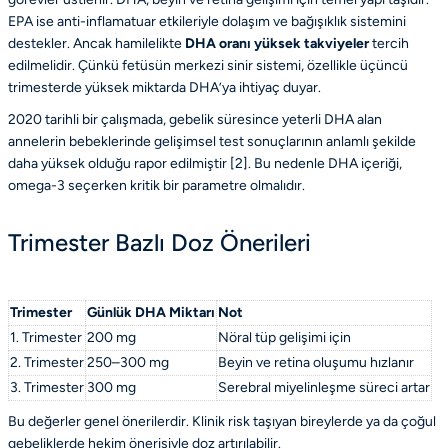
EPA ise anti-inflamatuar etkileriyle dolaşım ve bağışıklık sistemini
destekler. Ancak hamilelikte
DHA oranı yüksek takviyeler
tercih
edilmelidir. Çünkü fetüsün merkezi sinir sistemi, özellikle üçüncü
trimesterde yüksek miktarda DHA’ya ihtiyaç duyar.
2020 tarihli bir çalışmada, gebelik süresince yeterli DHA alan
annelerin bebeklerinde gelişimsel test sonuçlarının anlamlı şekilde
daha yüksek olduğu rapor edilmiştir [
2
]. Bu nedenle DHA içeriği,
omega-3 seçerken kritik bir parametre olmalıdır.
Trimester Bazlı Doz Önerileri
Trimester
Günlük DHA Miktarı
Not
1. Trimester
200 mg
Nöral tüp gelişimi için
2. Trimester
250–300 mg
Beyin ve retina oluşumu hızlanır
3. Trimester
300 mg
Serebral miyelinleşme süreci artar
Bu değerler genel önerilerdir. Klinik risk taşıyan bireylerde ya da çoğul
gebeliklerde hekim önerisiyle doz artırılabilir.