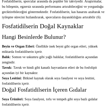
Fosfatidilserin, sporcular arasında da popüler bir takviyedir. Araştırmalar,
bu bileşenin, egzersiz sırasında performansı artırabileceğini ve yorgunluğu
geciktirebileceğini göstermektedir. Fosfatidilserin, kas hasarını azaltarak ve
iyileşme sürecini hızlandırarak, sporcuların dayanıklılığını artırabilir (6).
Fosfatidilserin Doğal Kaynaklar
Hangi Besinlerde Bulunur?
Beyin ve Organ Etleri:
Özellikle inek beyni gibi organ etleri, yüksek
miktarda fosfatidilserin içerir.
Balık:
Somon ve uskumru gibi yağlı balıklar, fosfatidilserin açısından
zengindir.
Tavuk:
Tavuk ve hindi gibi kanatlı hayvanların etleri de bu fosfolipit
açısından iyi bir kaynaktır.
Soya Lesitini:
Bitkisel kaynak olarak soya fasulyesi ve soya lesitini,
fosfatidilserin içerir.
Doğal Fosfatidilserin İçeren Gıdalar
Soya Ürünleri:
Soya fasulyesi, tofu ve tempeh gibi soya bazlı gıdalar
fosfatidilserin içerir.