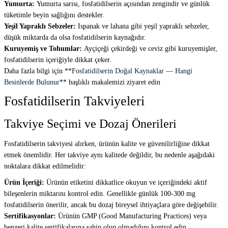
Yumurta:
Yumurta sarısı, fosfatidilserin açısından zengindir ve günlük
tüketimle beyin sağlığını destekler.
Yeşil Yapraklı Sebzeler:
Ispanak ve lahana gibi yeşil yapraklı sebzeler,
düşük miktarda da olsa fosfatidilserin kaynağıdır.
Kuruyemiş ve Tohumlar:
Ayçiçeği çekirdeği ve ceviz gibi kuruyemişler,
fosfatidilserin içeriğiyle dikkat çeker.
Daha fazla bilgi için **
Fosfatidilserin Doğal Kaynaklar — Hangi
Besinlerde Bulunur
** başlıklı makalemizi ziyaret edin
Fosfatidilserin Takviyeleri
Takviye Seçimi ve Dozaj Önerileri
Fosfatidilserin takviyesi alırken, ürünün kalite ve güvenilirliğine dikkat
etmek önemlidir. Her takviye aynı kalitede değildir, bu nedenle aşağıdaki
noktalara dikkat edilmelidir:
Ürün İçeriği:
Ürünün etiketini dikkatlice okuyun ve içeriğindeki aktif
bileşenlerin miktarını kontrol edin. Genellikle günlük 100-300 mg
fosfatidilserin önerilir, ancak bu dozaj bireysel ihtiyaçlara göre değişebilir.
Sertifikasyonlar:
Ürünün GMP (Good Manufacturing Practices) veya
benzeri kalite sertifikalarına sahip olup olmadığını kontrol edin.