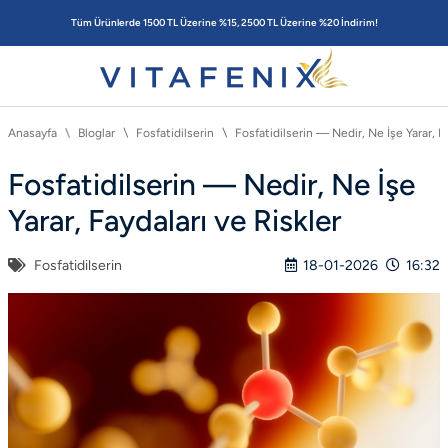
Tüm Ürünlerde 1500 TL Üzerine %15, 2500 TL Üzerine %20 İndirim!
Anasayfa
Bloglar
Fosfatidilserin
Fosfatidilserin — Nedir, Ne İşe Yarar, F
Fosfatidilserin — Nedir, Ne İşe
Yarar, Faydaları ve Riskler
Fosfatidilserin
18-01-2026
16:32