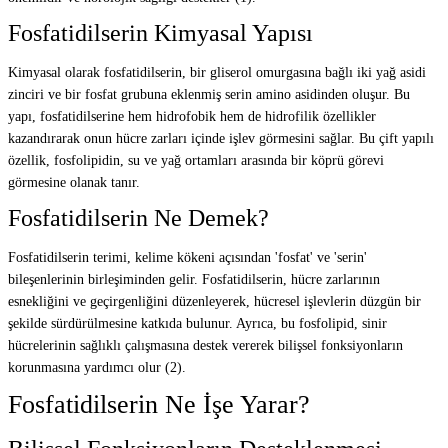
Fosfatidilserin Kimyasal Yapısı
Kimyasal olarak fosfatidilserin, bir gliserol omurgasına bağlı iki yağ asidi
zinciri ve bir fosfat grubuna eklenmiş serin amino asidinden oluşur. Bu
yapı, fosfatidilserine hem hidrofobik hem de hidrofilik özellikler
kazandırarak onun hücre zarları içinde işlev görmesini sağlar. Bu çift yapılı
özellik, fosfolipidin, su ve yağ ortamları arasında bir köprü görevi
görmesine olanak tanır.
Fosfatidilserin Ne Demek?
Fosfatidilserin terimi, kelime kökeni açısından 'fosfat' ve 'serin'
bileşenlerinin birleşiminden gelir. Fosfatidilserin, hücre zarlarının
esnekliğini ve geçirgenliğini düzenleyerek, hücresel işlevlerin düzgün bir
şekilde sürdürülmesine katkıda bulunur. Ayrıca, bu fosfolipid, sinir
hücrelerinin sağlıklı çalışmasına destek vererek bilişsel fonksiyonların
korunmasına yardımcı olur (2).
Fosfatidilserin Ne İşe Yarar?