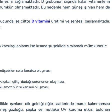
mesini sağlamaktadır. D grubunun dışında kalan vitaminlerin
si mümkün olmamaktadır. Bu nedenle hem güneş ışınları hem de
nucunda ise ciltte
D vitamini
üretimi ve sentezi başlamaktadır.
r.
 karşılaşılanlarını ise kısaca şu şekilde sıralamak mümkündür:
önüşebilen solar keratoz oluşması,
ya çıkan çiftçi dudağı sorununun oluşması,
kuamoz hücre kanseri oluşması,
likle ışınların dik geldiği öğle saatlerinde maruz kalınmaması
üneş gözlüğü, şapka ve mutlaka UV koruma etkisi bulunan