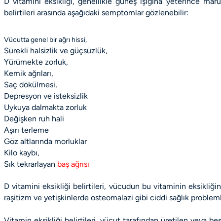
D vitamini eksikliği, genellikle güneş ışığına yeterince ma
belirtileri
arasında aşağıdaki semptomlar gözlenebilir:
Vücutta genel bir ağrı hissi,
Sürekli halsizlik ve güçsüzlük,
Yürümekte zorluk,
Kemik ağrıları,
Saç dökülmesi,
Depresyon ve isteksizlik
Uykuya dalmakta zorluk
Değişken ruh hali
Aşırı terleme
Göz altlarında morluklar
Kilo kaybı,
Sık tekrarlayan
baş ağrısı
D vitamini eksikliği belirtileri, vücudun bu vitaminin eksikliğ
raşitizm ve yetişkinlerde osteomalazi gibi ciddi sağlık problemle
Vitamin eksikliği belirtileri, vücut tarafından üretilen veya bes