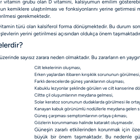
 vitamin grubu olan D vitamini, kalsiyumun emilim gösterebil
mun kemiklere ulaştırılması ve fonksiyonlarını yerine getirme
terilmesi gerekmektedir.
ir vitamin türü olan kalsiferol forma dönüşmektedir. Bu durum so
işlevlerin yerini getirilmesi açısından oldukça önem taşımaktadı
lerdir?
zerinde sayısız zarara neden olmaktadır. Bu zararların en yaygın
Cilt lekelerinin oluşması,
Erken yaşlardan itibaren kırışıklık sorununun görülmesi,
Farklı derecelerde güneş yanıklarının oluşması,
Kabuklu lezyonlar şeklinde görülen ve cilt kanserine d
Ciltte çil oluşumlarının meydana gelmesi,
Solar keratoz sorununun dudaklarda görülmesi ile orta
Kanayan kabuk görünümlü nodüllerle meydana gelen s
Güneş çarpması semptomlarının ortaya çıkması,
Gözlerin korunmaması halinde katarakt oluşmasıdır.
Güneşin zararlı etkilerinden korunmak için özel
büyük bir önem taşımaktadır. Bu nedenle g