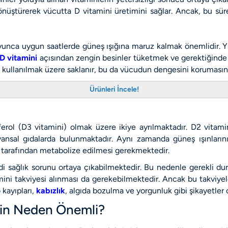
 dönüştürerek vücutta D vitamini üretimini sağlar. Ancak, bu sü
yunca uygun saatlerde güneş ışığına maruz kalmak önemlidir. Yüz,
D vitamini
açısından zengin besinler tüketmek ve gerektiğinde 
kullanılmak üzere saklanır, bu da vücudun dengesini korumasına
Ürünleri İncele!
erol (D3 vitamini) olmak üzere ikiye ayrılmaktadır. D2 vitamini 
vansal gıdalarda bulunmaktadır. Aynı zamanda güneş ışınları
er tarafından metabolize edilmesi gerekmektedir.
 sağlık sorunu ortaya çıkabilmektedir. Bu nedenle gerekli duru
ini takviyesi alınması da gerekebilmektedir. Ancak bu takviye
 kayıpları,
kabızlık
, algıda bozulma ve yorgunluk gibi şikayetler 
İçin Neden Önemli?