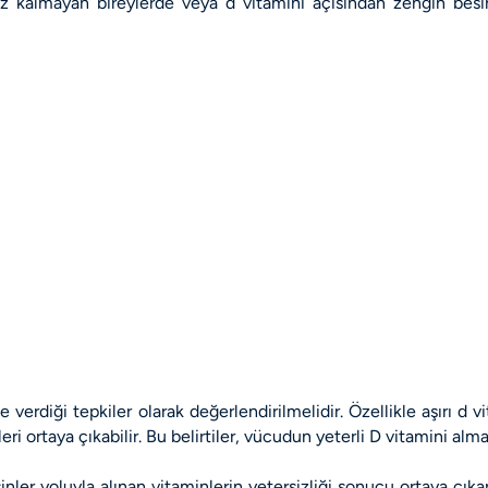
ruz kalmayan bireylerde veya d vitamini açısından zengin bes
ine verdiği tepkiler olarak değerlendirilmelidir. Özellikle aşırı 
ri ortaya çıkabilir. Bu belirtiler, vücudun yeterli D vitamini alma
inler yoluyla alınan vitaminlerin yetersizliği sonucu ortaya çıkar