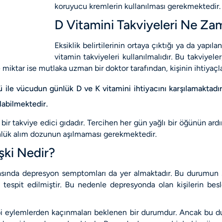
koruyucu kremlerin kullanılması gerekmektedir.
D Vitamini Takviyeleri Ne Zam
Eksiklik belirtilerinin ortaya çıktığı ya da yap
vitamin takviyeleri kullanılmalıdır. Bu takviyele
 miktar ise mutlaka uzman bir doktor tarafından, kişinin ihtiyaçl
 ile vücudun günlük D ve K vitamini ihtiyacını karşılamaktadır
labilmektedir.
n bir takviye edici gıdadır. Tercihen her gün yağlı bir öğünün ar
lük alım dozunun aşılmaması gerekmektedir.
şki Nedir?
arasında depresyon semptomları da yer almaktadır. Bu durumun s
ğu tespit edilmiştir. Bu nedenle depresyonda olan kişilerin 
ibi eylemlerden kaçınmaları beklenen bir durumdur. Ancak bu d