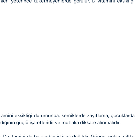
inleri yeterince tüketmeyenlerde görülür.
D vitamini eksikliği
d vitamini eksikliği durumunda, kemiklerde zayıflama, çocuklarda
dığının güçlü işaretleridir ve mutlaka dikkate alınmalıdır.
. D vitamini de bu açıdan istisna değildir. Güneş ışınları, ciltte