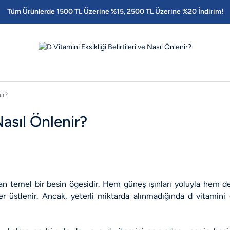
Tüm Ürünlerde 1500 TL Üzerine %15, 2500 TL Üzerine %20 İndirim!
ir?
Nasıl Önlenir?
yan temel bir besin ögesidir. Hem güneş ışınları yoluyla hem de 
r üstlenir. Ancak, yeterli miktarda alınmadığında d vitamini eks