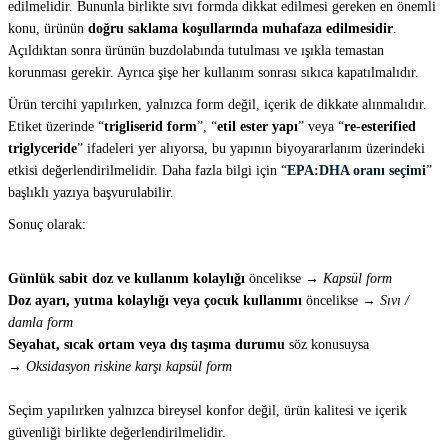
edilmelidir. Bununla birlikte sıvı formda dikkat edilmesi gereken en önemli
konu, ürünün
doğru saklama koşullarında muhafaza edilmesidir
.
Açıldıktan sonra ürünün buzdolabında tutulması ve ışıkla temastan
korunması gerekir. Ayrıca şişe her kullanım sonrası sıkıca kapatılmalıdır.
Ürün tercihi yapılırken, yalnızca form değil, içerik de dikkate alınmalıdır.
Etiket üzerinde “
trigliserid form
”, “
etil ester yapı
” veya “
re-esterified
triglyceride
” ifadeleri yer alıyorsa, bu yapının biyoyararlanım üzerindeki
etkisi değerlendirilmelidir. Daha fazla bilgi için “
EPA:DHA oranı seçimi
”
başlıklı yazıya başvurulabilir.
Sonuç olarak:
Günlük sabit doz ve kullanım kolaylığı
öncelikse →
Kapsül form
Doz ayarı, yutma kolaylığı veya çocuk kullanımı
öncelikse →
Sıvı /
damla form
Seyahat, sıcak ortam veya dış taşıma durumu
söz konusuysa
→
Oksidasyon riskine karşı kapsül form
Seçim yapılırken yalnızca bireysel konfor değil, ürün kalitesi ve içerik
güvenliği birlikte değerlendirilmelidir.