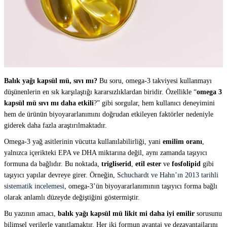
Balık yağı kapsül mü, sıvı mı?
Bu soru, omega-3 takviyesi kullanmayı
düşünenlerin en sık karşılaştığı kararsızlıklardan biridir. Özellikle “
omega 3
kapsül mü sıvı mı daha etkili
?” gibi sorgular, hem kullanıcı deneyimini
hem de ürünün biyoyararlanımını doğrudan etkileyen faktörler nedeniyle
giderek daha fazla araştırılmaktadır.
Omega-3 yağ asitlerinin vücutta kullanılabilirliği, yani
emilim oranı
,
yalnızca içerikteki EPA ve DHA miktarına değil, aynı zamanda taşıyıcı
formuna da bağlıdır. Bu noktada,
trigliserid
,
etil ester
ve
fosfolipid
gibi
taşıyıcı yapılar devreye girer. Örneğin,
Schuchardt ve Hahn’ın 2013 tarihli
sistematik incelemesi
, omega-3’ün biyoyararlanımının taşıyıcı forma bağlı
olarak anlamlı düzeyde değiştiğini göstermiştir.
Bu yazının amacı,
balık yağı kapsül mü likit mi daha iyi emilir
sorusunu
bilimsel verilerle yanıtlamaktır. Her iki formun avantaj ve dezavantajlarını