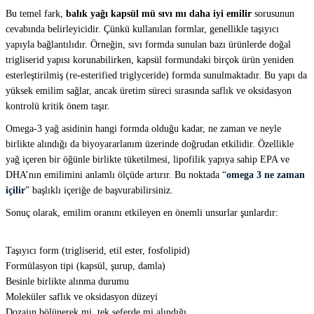
Bu temel fark,
balık yağı kapsül mü sıvı mı daha iyi emilir
sorusunun
cevabında belirleyicidir. Çünkü kullanılan formlar, genellikle taşıyıcı
yapıyla bağlantılıdır. Örneğin, sıvı formda sunulan bazı ürünlerde doğal
trigliserid yapısı korunabilirken, kapsül formundaki birçok ürün yeniden
esterleştirilmiş (re-esterified triglyceride) formda sunulmaktadır. Bu yapı da
yüksek emilim sağlar, ancak üretim süreci sırasında saflık ve oksidasyon
kontrolü kritik önem taşır.
Omega-3 yağ asidinin hangi formda olduğu kadar, ne zaman ve neyle
birlikte alındığı da biyoyararlanım üzerinde doğrudan etkilidir. Özellikle
yağ içeren bir öğünle birlikte tüketilmesi, lipofilik yapıya sahip EPA ve
DHA’nın emilimini anlamlı ölçüde artırır. Bu noktada “
omega 3 ne zaman
içilir
” başlıklı içeriğe de başvurabilirsiniz.
Sonuç olarak, emilim oranını etkileyen en önemli unsurlar şunlardır:
Taşıyıcı form (trigliserid, etil ester, fosfolipid)
Formülasyon tipi (kapsül, şurup, damla)
Besinle birlikte alınma durumu
Moleküler saflık ve oksidasyon düzeyi
Dozajın bölünerek mi, tek seferde mi alındığı