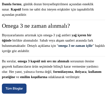
Damla formu
, günlük dozun bireyselleştirilmesi açısından esneklik
sunar.
Kapsül
form ise sabit doz isteyen erişkinler için taşınabilirlik
açısından pratiktir.
Omega 3 ne zaman alınmalı?
Biyoyararlanımı artırmak için omega-3 yağ asitleri
yağ içeren bir
öğünle
birlikte alınmalıdır. Sabah veya akşam saatleri arasında fark
bulunmamaktadır. Detaylı açıklama için “
omega 3 ne zaman içilir
” başlıklı
içeriğe göz atılabilir.
Bu sorular,
omega 3 kapsül mü sıvı mı alınmalı
sorusunun ötesine
geçerek kullanıcıların ürün seçiminde bilinçli karar vermesine yardımcı
olur. Her yanıt, yalnızca forma değil,
formülasyona
,
ihtiyaca
,
kullanım
pratiğine
ve
emilim koşullarına
odaklanarak verilmiştir.
Tüm Bloglar