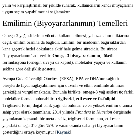
yalın ve karşılaştırmalı bir şekilde sunarak, kullanıcıların kendi ihtiyaçlarına
uygun seçim yapabilmesini sağlamaktır.
Emilimin (Biyoyararlanımın) Temelleri
Omega-3 yağ asitlerinin vücutta kullanılabilmesi, yalnızca alım miktarına
değil, emilim oranına da bağlıdır. Emilim, bir maddenin bağırsaklardan
kana geçerek hedef dokularda aktif hale gelme sürecidir. Bu sürece
"biyoyararlanım" adı verilir.
Omega-3 biyoyararlanımı
, tüketilen
formülasyona (örneğin sıvı ya da kapsül), moleküler yapıya ve kullanım
şekline göre değişiklik gösterir.
Avrupa Gıda Güvenliği Otoritesi (EFSA), EPA ve DHA’nın sağlıklı
bireylerde fayda sağlayabilmesi için düzenli ve etkin emilimle alınması
gerektiğini vurgulamaktadır. Bununla birlikte, omega-3 yağ asitleri üç farklı
moleküler formda bulunabilir:
trigliserid
,
etil ester
ve
fosfolipid
.
Trigliserid form, doğal balık yağında bulunan ve en yüksek emilim oranına
sahip yapı olarak tanımlanır. 2014 yılında
Frontiers in Nutrition
dergisinde
yayımlanan kapsamlı bir meta-analiz, trigliserid formunun, etil ester
yapıdaki omega-3’e göre %70’e varan oranda daha iyi biyoyararlanım
gösterdiğini ortaya koymuştur [
Kaynak
].