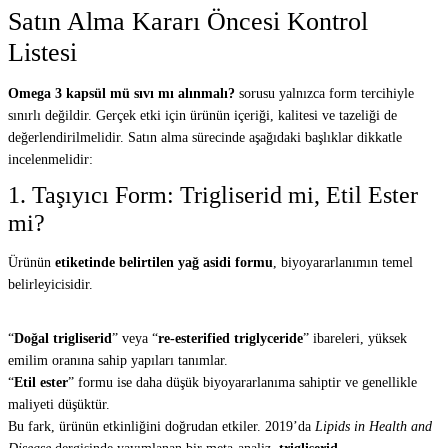
Satın Alma Kararı Öncesi Kontrol
Listesi
Omega 3 kapsül mü sıvı mı alınmalı?
sorusu yalnızca form tercihiyle
sınırlı değildir. Gerçek etki için ürünün içeriği, kalitesi ve tazeliği de
değerlendirilmelidir. Satın alma sürecinde aşağıdaki başlıklar dikkatle
incelenmelidir:
1. Taşıyıcı Form: Trigliserid mi, Etil Ester
mi?
Ürünün
etiketinde belirtilen yağ asidi formu
, biyoyararlanımın temel
belirleyicisidir.
“
Doğal trigliserid
” veya “
re-esterified triglyceride
” ibareleri, yüksek
emilim oranına sahip yapıları tanımlar.
“
Etil ester
” formu ise daha düşük biyoyararlanıma sahiptir ve genellikle
maliyeti düşüktür.
Bu fark, ürünün etkinliğini doğrudan etkiler. 2019’da
Lipids in Health and