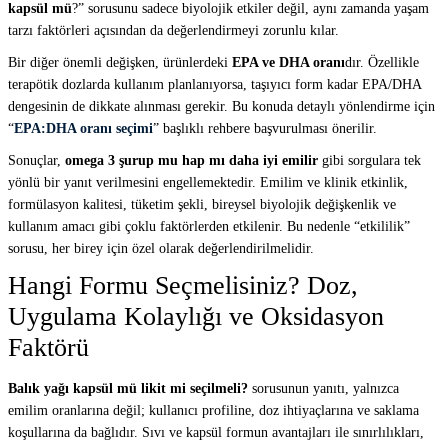
kapsül mü
?” sorusunu sadece biyolojik etkiler değil, aynı zamanda yaşam
tarzı faktörleri açısından da değerlendirmeyi zorunlu kılar.
Bir diğer önemli değişken, ürünlerdeki
EPA ve DHA oranı
dır. Özellikle
terapötik dozlarda kullanım planlanıyorsa, taşıyıcı form kadar EPA/DHA
dengesinin de dikkate alınması gerekir. Bu konuda detaylı yönlendirme için
“
EPA:DHA oranı seçimi
” başlıklı rehbere başvurulması önerilir.
Sonuçlar,
omega 3 şurup mu hap mı daha iyi emilir
gibi sorgulara tek
yönlü bir yanıt verilmesini engellemektedir. Emilim ve klinik etkinlik,
formülasyon kalitesi, tüketim şekli, bireysel biyolojik değişkenlik ve
kullanım amacı gibi çoklu faktörlerden etkilenir. Bu nedenle “etkililik”
sorusu, her birey için özel olarak değerlendirilmelidir.
Hangi Formu Seçmelisiniz? Doz,
Uygulama Kolaylığı ve Oksidasyon
Faktörü
Balık yağı kapsül mü likit mi seçilmeli?
sorusunun yanıtı, yalnızca
emilim oranlarına değil; kullanıcı profiline, doz ihtiyaçlarına ve saklama
koşullarına da bağlıdır. Sıvı ve kapsül formun avantajları ile sınırlılıkları,