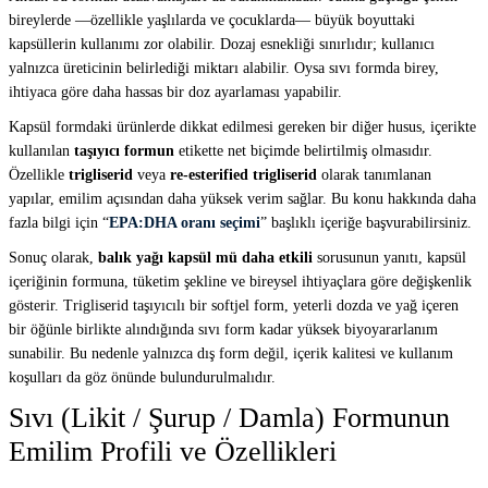
bireylerde —özellikle yaşlılarda ve çocuklarda— büyük boyuttaki
kapsüllerin kullanımı zor olabilir. Dozaj esnekliği sınırlıdır; kullanıcı
yalnızca üreticinin belirlediği miktarı alabilir. Oysa sıvı formda birey,
ihtiyaca göre daha hassas bir doz ayarlaması yapabilir.
Kapsül formdaki ürünlerde dikkat edilmesi gereken bir diğer husus, içerikte
kullanılan
taşıyıcı formun
etikette net biçimde belirtilmiş olmasıdır.
Özellikle
trigliserid
veya
re-esterified trigliserid
olarak tanımlanan
yapılar, emilim açısından daha yüksek verim sağlar. Bu konu hakkında daha
fazla bilgi için “
EPA:DHA oranı seçimi
” başlıklı içeriğe başvurabilirsiniz.
Sonuç olarak,
balık yağı kapsül mü daha etkili
sorusunun yanıtı, kapsül
içeriğinin formuna, tüketim şekline ve bireysel ihtiyaçlara göre değişkenlik
gösterir. Trigliserid taşıyıcılı bir softjel form, yeterli dozda ve yağ içeren
bir öğünle birlikte alındığında sıvı form kadar yüksek biyoyararlanım
sunabilir. Bu nedenle yalnızca dış form değil, içerik kalitesi ve kullanım
koşulları da göz önünde bulundurulmalıdır.
Sıvı (Likit / Şurup / Damla) Formunun
Emilim Profili ve Özellikleri