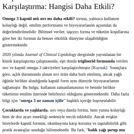
Karşılaştırma: Hangisi Daha Etkili?
Omega 3 kapsül mü sıvı mı daha etkili?
sorusu, yalnızca kullanım
kolaylığı değil, emilim performansı ve biyoyararlanım açısından da
değerlendirilmelidir. Bilimsel veriler, taşıyıcı forma ve tüketim koşullarına
göre her iki formun da benzer etkililik düzeyine ulaşabildiğini
göstermektedir.
2020 yılında
Journal of Clinical Lipidology
dergisinde yayımlanan bir
klinik karşılaştırma çalışmasında, eşit dozda
trigliserid formunda
verilen
sıvı ve kapsül omega-3 takviyeleri karşılaştırılmıştır [
Kaynak
]. Sonuçlara
göre, açlık durumunda alınan sıvı ürün daha hızlı emilmiş, ancak yağlı
öğünle birlikte alındığında kapsül form aynı düzeyde biyoyararlanım
sağlamıştır. Bu bulgu, kullanım zamanlamasının ve besinle birlikte
tüketimin emilim üzerinde belirleyici olduğunu göstermektedir. Daha fazla
bilgi için “
omega 3 ne zaman içilir
” başlıklı içeriğe başvurulabilir.
Çocuklarda ve yaşlılarda
, sıvı veya damla formu, hem yutma kolaylığı
hem de doz ayarı esnekliği nedeniyle tercih edilebilir. Ancak erişkin
bireylerde kapsül formun, oksidasyona karşı koruma ve taşınabilirlik gibi
pratik avantajlar sunduğu bilinmektedir. Bu fark, “
balık yağı şurup mu