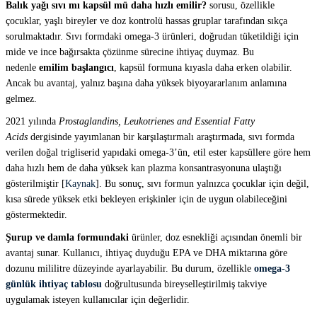
Balık yağı sıvı mı kapsül mü daha hızlı emilir?
sorusu, özellikle
çocuklar, yaşlı bireyler ve doz kontrolü hassas gruplar tarafından sıkça
sorulmaktadır. Sıvı formdaki omega-3 ürünleri, doğrudan tüketildiği için
mide ve ince bağırsakta çözünme sürecine ihtiyaç duymaz. Bu
nedenle
emilim başlangıcı
, kapsül formuna kıyasla daha erken olabilir.
Ancak bu avantaj, yalnız başına daha yüksek biyoyararlanım anlamına
gelmez.
2021 yılında
Prostaglandins, Leukotrienes and Essential Fatty
Acids
dergisinde yayımlanan bir karşılaştırmalı araştırmada, sıvı formda
verilen doğal trigliserid yapıdaki omega-3’ün, etil ester kapsüllere göre hem
daha hızlı hem de daha yüksek kan plazma konsantrasyonuna ulaştığı
gösterilmiştir [
Kaynak
]. Bu sonuç, sıvı formun yalnızca çocuklar için değil,
kısa sürede yüksek etki bekleyen erişkinler için de uygun olabileceğini
göstermektedir.
Şurup ve damla formundaki
ürünler, doz esnekliği açısından önemli bir
avantaj sunar. Kullanıcı, ihtiyaç duyduğu EPA ve DHA miktarına göre
dozunu mililitre düzeyinde ayarlayabilir. Bu durum, özellikle
omega-3
günlük ihtiyaç tablosu
doğrultusunda bireyselleştirilmiş takviye
uygulamak isteyen kullanıcılar için değerlidir.