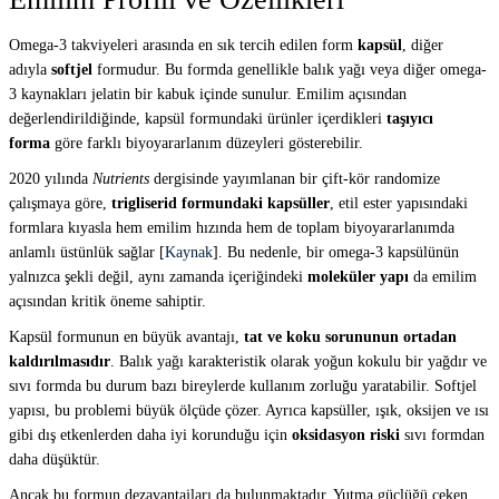
Omega-3 takviyeleri arasında en sık tercih edilen form
kapsül
, diğer
adıyla
softjel
formudur. Bu formda genellikle balık yağı veya diğer omega-
3 kaynakları jelatin bir kabuk içinde sunulur. Emilim açısından
değerlendirildiğinde, kapsül formundaki ürünler içerdikleri
taşıyıcı
forma
göre farklı biyoyararlanım düzeyleri gösterebilir.
2020 yılında
Nutrients
dergisinde yayımlanan bir çift-kör randomize
çalışmaya göre,
trigliserid formundaki kapsüller
, etil ester yapısındaki
formlara kıyasla hem emilim hızında hem de toplam biyoyararlanımda
anlamlı üstünlük sağlar [
Kaynak
]. Bu nedenle, bir omega-3 kapsülünün
yalnızca şekli değil, aynı zamanda içeriğindeki
moleküler yapı
da emilim
açısından kritik öneme sahiptir.
Kapsül formunun en büyük avantajı,
tat ve koku sorununun ortadan
kaldırılmasıdır
. Balık yağı karakteristik olarak yoğun kokulu bir yağdır ve
sıvı formda bu durum bazı bireylerde kullanım zorluğu yaratabilir. Softjel
yapısı, bu problemi büyük ölçüde çözer. Ayrıca kapsüller, ışık, oksijen ve ısı
gibi dış etkenlerden daha iyi korunduğu için
oksidasyon riski
sıvı formdan
daha düşüktür.
Ancak bu formun dezavantajları da bulunmaktadır. Yutma güçlüğü çeken