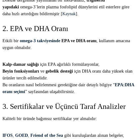
Disease
dergisinde yayımlanan bir meta-analiz,
trigliserid
yapıdaki
omega-3’lerin plazma fosfolipid düzeylerini etil esterlere göre
daha hızlı artırdığını bildirmiştir [
Kaynak
].
2. EPA ve DHA Oranı
Etkili bir
omega-3 takviyesinde
EPA ve DHA oranı
, kullanım amacına
uygun olmalıdır.
Kalp-damar sağlığı
için EPA ağırlıklı formülasyonlar,
Beyin fonksiyonları
ve
gebelik desteği
için DHA oranı daha yüksek olan
ürünler tercih edilmelidir.
Bu oranların nasıl belirlenmesi gerektiğine dair detaylı bilgiye “
EPA:DHA
oranı seçimi
” sayfasından ulaşabilirsiniz.
3. Sertifikalar ve Üçüncü Taraf Analizler
Kaliteli bir üründe bağımsız sertifikalar yer almalıdır:
IFOS
,
GOED
,
Friend of the Sea
gibi kuruluşlardan alınan belgeler,