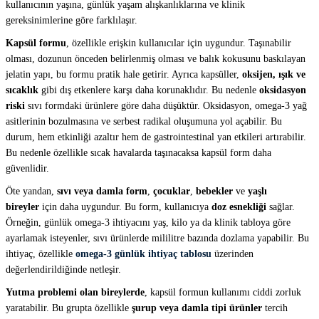
kullanıcının yaşına, günlük yaşam alışkanlıklarına ve klinik
gereksinimlerine göre farklılaşır.
Kapsül formu
, özellikle erişkin kullanıcılar için uygundur. Taşınabilir
olması, dozunun önceden belirlenmiş olması ve balık kokusunu baskılayan
jelatin yapı, bu formu pratik hale getirir. Ayrıca kapsüller,
oksijen, ışık ve
sıcaklık
gibi dış etkenlere karşı daha korunaklıdır. Bu nedenle
oksidasyon
riski
sıvı formdaki ürünlere göre daha düşüktür. Oksidasyon, omega-3 yağ
asitlerinin bozulmasına ve serbest radikal oluşumuna yol açabilir. Bu
durum, hem etkinliği azaltır hem de gastrointestinal yan etkileri artırabilir.
Bu nedenle özellikle sıcak havalarda taşınacaksa kapsül form daha
güvenlidir.
Öte yandan,
sıvı veya damla form
,
çocuklar
,
bebekler
ve
yaşlı
bireyler
için daha uygundur. Bu form, kullanıcıya
doz esnekliği
sağlar.
Örneğin, günlük omega-3 ihtiyacını yaş, kilo ya da klinik tabloya göre
ayarlamak isteyenler, sıvı ürünlerde mililitre bazında dozlama yapabilir. Bu
ihtiyaç, özellikle
omega-3 günlük ihtiyaç tablosu
üzerinden
değerlendirildiğinde netleşir.
Yutma problemi olan bireylerde
, kapsül formun kullanımı ciddi zorluk
yaratabilir. Bu grupta özellikle
şurup veya damla tipi ürünler
tercih