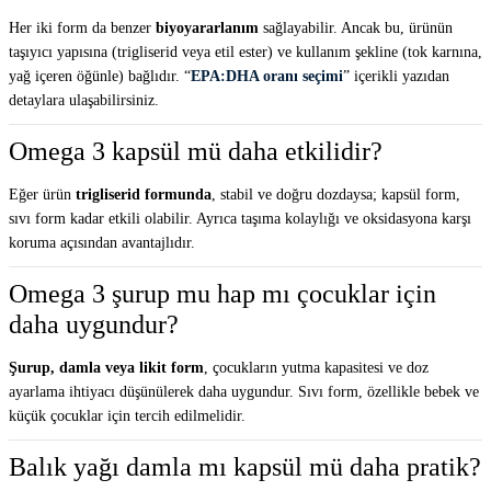
Her iki form da benzer
biyoyararlanım
sağlayabilir. Ancak bu, ürünün
taşıyıcı yapısına (trigliserid veya etil ester) ve kullanım şekline (tok karnına,
yağ içeren öğünle) bağlıdır. “
EPA:DHA oranı seçimi
” içerikli yazıdan
detaylara ulaşabilirsiniz.
Omega 3 kapsül mü daha etkilidir?
Eğer ürün
trigliserid formunda
, stabil ve doğru dozdaysa; kapsül form,
sıvı form kadar etkili olabilir. Ayrıca taşıma kolaylığı ve oksidasyona karşı
koruma açısından avantajlıdır.
Omega 3 şurup mu hap mı çocuklar için
daha uygundur?
Şurup, damla veya likit form
, çocukların yutma kapasitesi ve doz
ayarlama ihtiyacı düşünülerek daha uygundur. Sıvı form, özellikle bebek ve
küçük çocuklar için tercih edilmelidir.
Balık yağı damla mı kapsül mü daha pratik?