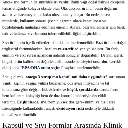
Ancak sıvı formun da sınırlılıkları vardır. Balık yağı doğal haliyle oksijenle
temas ettiğinde kolayca okside olur. Oksidasyon, ürünün besin değerini
azaltır ve istenmeyen tat-koku oluşumuna yol açar. Bu nedenle sıvı
ürünlerde, kullanım sonrası şişenin ağzının sıkıca kapatılması ve
buzdolabında muhafaza edilmesi önerilir. Ayrıca, bazı kullanıcılar için balık
tadı ve kokusu, sıvı formun tolere edilebilirliğini düşürebilir.
Sıvı ürünlerin içerik etiketleri de dikkatle incelenmelidir. Bazı ürünler doğal
trigliserid formundayken, bazıları
re-esterified
yapıya sahiptir. Bu fark,
emilim ve etki süresi açısından anlamlı sonuçlar doğurabilir. Detaylı içerik
bilgisi, ürün kalitesinin değerlendirilmesinde belirleyici unsurdur. Gerekli
olduğunda “
EPA:DHA oranı seçimi
” sayfası incelenmelidir.
Sonuç olarak,
omega 3 şurup mu kapsül mü daha uygundur?
sorusunun
yanıtı, kişinin yaşına, yutma becerisine, doz ayarı ihtiyacına ve tat
toleransına göre değişir.
Bebeklerde ve küçük çocuklarda
damla form,
hem kullanım kolaylığı hem de doz kontrolü nedeniyle öncelikli
tercihtir.
Erişkinlerde
, sıvı form yüksek doz gereksinimi ve hızlı etki
istendiğinde kullanılabilir; ancak
oksidasyon riski
nedeniyle dikkatli
muhafaza edilmelidir.
Kapsül ve Sıvı Formlar Arasında Klinik