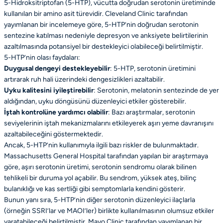
5-Hidroksitriptofan (5-HTP), vücutta doğrudan serotonin üretiminde
kullanılan bir amino asit türevidir. Cleveland Clinic tarafından
yayımlanan bir incelemeye göre, 5-HTP’nin doğrudan serotonin
sentezine katılması nedeniyle depresyon ve anksiyete belirtilerinin
azaltılmasında potansiyel bir destekleyici olabileceği belirtilmiştir.
5-HTP’nin olası faydaları:
Duygusal dengeyi destekleyebilir
: 5-HTP, serotonin üretimini
artırarak ruh hali üzerindeki dengesizlikleri azaltabilir.
Uyku kalitesini iyileştirebilir
: Serotonin, melatonin sentezinde de yer
aldığından, uyku döngüsünü düzenleyici etkiler gösterebilir.
İştah kontrolüne yardımcı olabilir
: Bazı araştırmalar, serotonin
seviyelerinin iştah mekanizmalarını etkileyerek aşırı yeme davranışını
azaltabileceğini göstermektedir.
Ancak, 5-HTP’nin kullanımıyla ilgili bazı riskler de bulunmaktadır.
Massachusetts General Hospital tarafından yapılan bir araştırmaya
göre, aşırı serotonin üretimi, serotonin sendromu olarak bilinen
tehlikeli bir duruma yol açabilir. Bu sendrom, yüksek ateş, bilinç
bulanıklığı ve kas sertliği gibi semptomlarla kendini gösterir.
Bunun yanı sıra, 5-HTP’nin diğer serotonin düzenleyici ilaçlarla
(örneğin SSRI’lar ve MAOI’ler) birlikte kullanılmasının olumsuz etkiler
yaratabileceği belirtilmiştir. Mayo Clinic tarafından yayımlanan bir