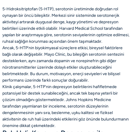
5-Hidroksitriptofan (5-HTP), serotonin üretiminde doğrudan rol
oynayan bir öncü bileşiktir. Merkezi sinir sisteminde serotonerjik
aktiviteyi artırarak duygusal denge, kaygı yönetimi ve depresyon
belirtileri üzerinde etkili olabilir. Harvard Medical School tarafından
yapılan bir araştırmaya göre, serotonin seviyelerinin optimize edilmesi,
ruhsal sağlığın korunması açısından önem taşımaktadır.
Ancak, 5-HTP’nin biyokimyasal süreçlere etkisi, bireysel faktörlere
bağlı olarak değişebilir. Mayo Clinic, bu bileşiğin serotonin sentezini
desteklerken, aynı zamanda dopamin ve norepinefrin gibi diğer
nörotransmitterler üzerinde dolaylı etkiler oluşturabileceğini
belirtmektedir. Bu durum, motivasyon, enerji seviyeleri ve bilişsel
performans üzerinde farklı sonuçlar doğurabilir.
Klinik çalışmalar, 5-HTP'nin depresyon belirtilerini hafifletmede
potansiyel bir destek sunabileceğini, ancak tek başına yeterli bir
çözüm olmadığını göstermektedir. Johns Hopkins Medicine
tarafından yayımlanan bir inceleme, serotonin düzeylerinin
dengelenmesinin yanı sıra, beslenme, uyku kalitesi ve fiziksel
aktivitenin de ruh hali üzerindeki etkilerini göz önünde bulundurmanın
önemine dikkat çekmektedir.