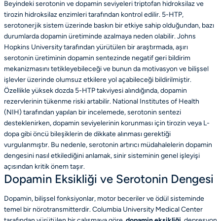
Beyindeki serotonin ve dopamin seviyeleri triptofan hidroksilaz ve
tirozin hidroksilaz enzimleri tarafından kontrol edilir. 5-HTP,
serotonerjik sistem üzerinde baskın bir etkiye sahip olduğundan, bazı
durumlarda dopamin üretiminde azalmaya neden olabilir. Johns
Hopkins University tarafından yürütülen bir araştırmada, aşırı
serotonin üretiminin dopamin sentezinde negatif geri bildirim
mekanizmasını tetikleyebileceği ve bunun da motivasyon ve bilişsel
işlevler üzerinde olumsuz etkilere yol açabileceği bildirilmiştir.
Özellikle yüksek dozda 5-HTP takviyesi alındığında, dopamin
rezervlerinin tükenme riski artabilir. National Institutes of Health
(NIH) tarafından yapılan bir incelemede, serotonin sentezi
desteklenirken, dopamin seviyelerinin korunması için tirozin veya L-
dopa gibi öncü bileşiklerin de dikkate alınması gerektiği
vurgulanmıştır. Bu nedenle, serotonin artırıcı müdahalelerin dopamin
dengesini nasıl etkilediğini anlamak, sinir sisteminin genel işleyişi
açısından kritik önem taşır.
Dopamin Eksikliği ve Serotonin Dengesi
Dopamin, bilişsel fonksiyonlar, motor beceriler ve ödül sisteminde
temel bir nörotransmitterdir. Columbia University Medical Center
tarafından yürütülen bir çalışmaya göre,
dopamin eksikliği
, depresyon