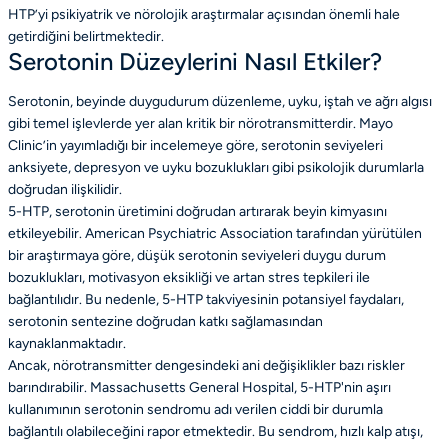
HTP’yi psikiyatrik ve nörolojik araştırmalar açısından önemli hale
getirdiğini belirtmektedir.
Serotonin Düzeylerini Nasıl Etkiler?
Serotonin, beyinde duygudurum düzenleme, uyku, iştah ve ağrı algısı
gibi temel işlevlerde yer alan kritik bir nörotransmitterdir. Mayo
Clinic’in yayımladığı bir incelemeye göre, serotonin seviyeleri
anksiyete, depresyon ve uyku bozuklukları gibi psikolojik durumlarla
doğrudan ilişkilidir.
5-HTP, serotonin üretimini doğrudan artırarak beyin kimyasını
etkileyebilir. American Psychiatric Association tarafından yürütülen
bir araştırmaya göre, düşük serotonin seviyeleri duygu durum
bozuklukları, motivasyon eksikliği ve artan stres tepkileri ile
bağlantılıdır. Bu nedenle, 5-HTP takviyesinin potansiyel faydaları,
serotonin sentezine doğrudan katkı sağlamasından
kaynaklanmaktadır.
Ancak, nörotransmitter dengesindeki ani değişiklikler bazı riskler
barındırabilir. Massachusetts General Hospital, 5-HTP'nin aşırı
kullanımının serotonin sendromu adı verilen ciddi bir durumla
bağlantılı olabileceğini rapor etmektedir. Bu sendrom, hızlı kalp atışı,