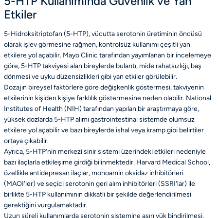
5-HTP Kullanımında Güvenlik ve Yan
Etkiler
5-Hidroksitriptofan (5-HTP), vücutta serotonin üretiminin öncüsü
olarak işlev görmesine rağmen, kontrolsüz kullanımı çeşitli yan
etkilere yol açabilir. Mayo Clinic tarafından yayımlanan bir incelemeye
göre, 5-HTP takviyesi alan bireylerde bulantı, mide rahatsızlığı, baş
dönmesi ve uyku düzensizlikleri gibi yan etkiler görülebilir.
Dozajın bireysel faktörlere göre değişkenlik göstermesi, takviyenin
etkilerinin kişiden kişiye farklılık göstermesine neden olabilir. National
Institutes of Health (NIH) tarafından yapılan bir araştırmaya göre,
yüksek dozlarda 5-HTP alımı gastrointestinal sistemde olumsuz
etkilere yol açabilir ve bazı bireylerde ishal veya kramp gibi belirtiler
ortaya çıkabilir.
Ayrıca, 5-HTP’nin merkezi sinir sistemi üzerindeki etkileri nedeniyle
bazı ilaçlarla etkileşime girdiği bilinmektedir. Harvard Medical School,
özellikle antidepresan ilaçlar, monoamin oksidaz inhibitörleri
(MAOI'ler) ve seçici serotonin geri alım inhibitörleri (SSRI'lar) ile
birlikte 5-HTP kullanımının dikkatli bir şekilde değerlendirilmesi
gerektiğini vurgulamaktadır.
Uzun süreli kullanımlarda serotonin sistemine aşırı yük bindirilmesi,