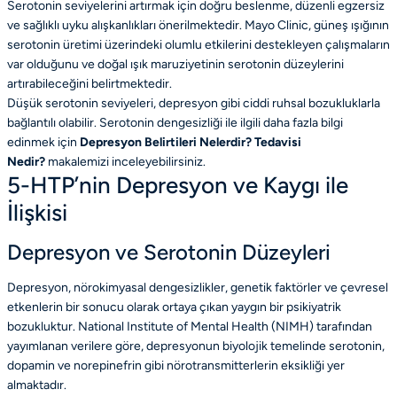
Serotonin seviyelerini artırmak için doğru beslenme, düzenli egzersiz
ve sağlıklı uyku alışkanlıkları önerilmektedir. Mayo Clinic, güneş ışığının
serotonin üretimi üzerindeki olumlu etkilerini destekleyen çalışmaların
var olduğunu ve doğal ışık maruziyetinin serotonin düzeylerini
artırabileceğini belirtmektedir.
Düşük serotonin seviyeleri, depresyon gibi ciddi ruhsal bozukluklarla
bağlantılı olabilir. Serotonin dengesizliği ile ilgili daha fazla bilgi
edinmek için
Depresyon Belirtileri Nelerdir? Tedavisi
Nedir?
makalemizi inceleyebilirsiniz.
5-HTP’nin Depresyon ve Kaygı ile
İlişkisi
Depresyon ve Serotonin Düzeyleri
Depresyon, nörokimyasal dengesizlikler, genetik faktörler ve çevresel
etkenlerin bir sonucu olarak ortaya çıkan yaygın bir psikiyatrik
bozukluktur. National Institute of Mental Health (NIMH) tarafından
yayımlanan verilere göre, depresyonun biyolojik temelinde serotonin,
dopamin ve norepinefrin gibi nörotransmitterlerin eksikliği yer
almaktadır.