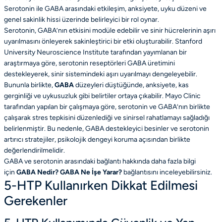
Serotonin ile GABA arasındaki etkileşim, anksiyete, uyku düzeni ve
genel sakinlik hissi üzerinde belirleyici bir rol oynar.
Serotonin, GABA’nın etkisini modüle edebilir ve sinir hücrelerinin aşırı
uyarılmasını önleyerek sakinleştirici bir etki oluşturabilir. Stanford
University Neuroscience Institute tarafından yayımlanan bir
araştırmaya göre, serotonin reseptörleri GABA üretimini
destekleyerek, sinir sistemindeki aşırı uyarılmayı dengeleyebilir.
Bununla birlikte,
GABA
düzeyleri düştüğünde, anksiyete, kas
gerginliği ve uykusuzluk gibi belirtiler ortaya çıkabilir. Mayo Clinic
tarafından yapılan bir çalışmaya göre, serotonin ve GABA’nın birlikte
çalışarak stres tepkisini düzenlediği ve sinirsel rahatlamayı sağladığı
belirlenmiştir. Bu nedenle, GABA destekleyici besinler ve serotonin
artırıcı stratejiler, psikolojik dengeyi koruma açısından birlikte
değerlendirilmelidir.
GABA ve serotonin arasındaki bağlantı hakkında daha fazla bilgi
için
GABA Nedir? GABA Ne İşe Yarar?
bağlantısını inceleyebilirsiniz.
5-HTP Kullanırken Dikkat Edilmesi
Gerekenler