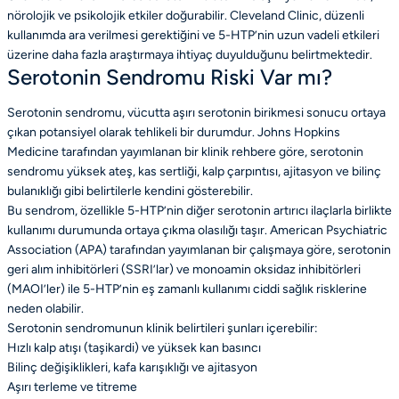
nörolojik ve psikolojik etkiler doğurabilir. Cleveland Clinic, düzenli
kullanımda ara verilmesi gerektiğini ve 5-HTP’nin uzun vadeli etkileri
üzerine daha fazla araştırmaya ihtiyaç duyulduğunu belirtmektedir.
Serotonin Sendromu Riski Var mı?
Serotonin sendromu, vücutta aşırı serotonin birikmesi sonucu ortaya
çıkan potansiyel olarak tehlikeli bir durumdur. Johns Hopkins
Medicine tarafından yayımlanan bir klinik rehbere göre, serotonin
sendromu yüksek ateş, kas sertliği, kalp çarpıntısı, ajitasyon ve bilinç
bulanıklığı gibi belirtilerle kendini gösterebilir.
Bu sendrom, özellikle 5-HTP’nin diğer serotonin artırıcı ilaçlarla birlikte
kullanımı durumunda ortaya çıkma olasılığı taşır. American Psychiatric
Association (APA) tarafından yayımlanan bir çalışmaya göre, serotonin
geri alım inhibitörleri (SSRI’lar) ve monoamin oksidaz inhibitörleri
(MAOI’ler) ile 5-HTP’nin eş zamanlı kullanımı ciddi sağlık risklerine
neden olabilir.
Serotonin sendromunun klinik belirtileri şunları içerebilir:
Hızlı kalp atışı (taşikardi) ve yüksek kan basıncı
Bilinç değişiklikleri, kafa karışıklığı ve ajitasyon
Aşırı terleme ve titreme