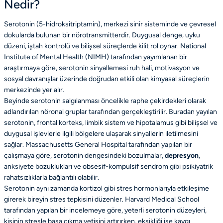
Nedir?
Serotonin (5-hidroksitriptamin), merkezi sinir sisteminde ve çevresel
dokularda bulunan bir nörotransmitterdir. Duygusal denge, uyku
düzeni, iştah kontrolü ve bilişsel süreçlerde kilit rol oynar. National
Institute of Mental Health (NIMH) tarafından yayımlanan bir
araştırmaya göre, serotonin sinyallemesi ruh hali, motivasyon ve
sosyal davranışlar üzerinde doğrudan etkili olan kimyasal süreçlerin
merkezinde yer alır.
Beyinde serotonin salgılanması öncelikle raphe çekirdekleri olarak
adlandırılan nöronal gruplar tarafından gerçekleştirilir. Buradan yayılan
serotonin, frontal korteks, limbik sistem ve hipotalamus gibi bilişsel ve
duygusal işlevlerle ilgili bölgelere ulaşarak sinyallerin iletilmesini
sağlar. Massachusetts General Hospital tarafından yapılan bir
çalışmaya göre, serotonin dengesindeki bozulmalar,
depresyon
,
anksiyete bozuklukları ve obsesif-kompulsif sendrom gibi psikiyatrik
rahatsızlıklarla bağlantılı olabilir.
Serotonin aynı zamanda kortizol gibi stres hormonlarıyla etkileşime
girerek bireyin stres tepkisini düzenler. Harvard Medical School
tarafından yapılan bir incelemeye göre, yeterli serotonin düzeyleri,
kişinin stresle başa çıkma yetisini artırırken, eksikliği ise kaygı