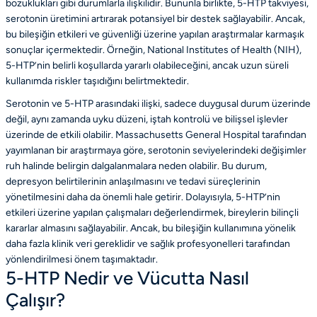
bozuklukları gibi durumlarla ilişkilidir. Bununla birlikte, 5-HTP takviyesi,
serotonin üretimini artırarak potansiyel bir destek sağlayabilir. Ancak,
bu bileşiğin etkileri ve güvenliği üzerine yapılan araştırmalar karmaşık
sonuçlar içermektedir. Örneğin, National Institutes of Health (NIH),
5-HTP’nin belirli koşullarda yararlı olabileceğini, ancak uzun süreli
kullanımda riskler taşıdığını belirtmektedir.
Serotonin ve 5-HTP arasındaki ilişki, sadece duygusal durum üzerinde
değil, aynı zamanda uyku düzeni, iştah kontrolü ve bilişsel işlevler
üzerinde de etkili olabilir. Massachusetts General Hospital tarafından
yayımlanan bir araştırmaya göre, serotonin seviyelerindeki değişimler
ruh halinde belirgin dalgalanmalara neden olabilir. Bu durum,
depresyon belirtilerinin anlaşılmasını ve tedavi süreçlerinin
yönetilmesini daha da önemli hale getirir. Dolayısıyla, 5-HTP’nin
etkileri üzerine yapılan çalışmaları değerlendirmek, bireylerin bilinçli
kararlar almasını sağlayabilir. Ancak, bu bileşiğin kullanımına yönelik
daha fazla klinik veri gereklidir ve sağlık profesyonelleri tarafından
yönlendirilmesi önem taşımaktadır.
5-HTP Nedir ve Vücutta Nasıl
Çalışır?