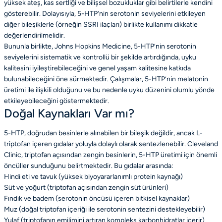
yüksek ateş, kas sertliği ve bilişsel bozukluklar gibi belirtilerle kendini
gösterebilir. Dolayısıyla, 5-HTP’nin serotonin seviyelerini etkileyen
diğer bileşiklerle (örneğin SSRI ilaçları) birlikte kullanımı dikkatle
değerlendirilmelidir.
Bununla birlikte, Johns Hopkins Medicine, 5-HTP’nin serotonin
seviyelerini sistematik ve kontrollü bir şekilde artırdığında, uyku
kalitesini iyileştirebileceğini ve genel yaşam kalitesine katkıda
bulunabileceğini öne sürmektedir. Çalışmalar, 5-HTP’nin melatonin
üretimi ile ilişkili olduğunu ve bu nedenle uyku düzenini olumlu yönde
etkileyebileceğini göstermektedir.
Doğal Kaynakları Var mı?
5-HTP, doğrudan besinlerle alınabilen bir bileşik değildir, ancak L-
triptofan içeren gıdalar yoluyla dolaylı olarak sentezlenebilir. Cleveland
Clinic, triptofan açısından zengin besinlerin, 5-HTP üretimi için önemli
öncüller sunduğunu belirtmektedir. Bu gıdalar arasında:
Hindi eti ve tavuk (yüksek biyoyararlanımlı protein kaynağı)
Süt ve yoğurt (triptofan açısından zengin süt ürünleri)
Fındık ve badem (serotonin öncüsü içeren bitkisel kaynaklar)
Muz (doğal triptofan içeriği ile serotonin sentezini destekleyebilir)
Yulaf (triptofanın emilimini artıran kompleks karbonhidratlar içerir)