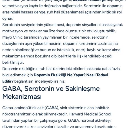
ve motivasyon kaybı ile doğrudan bağlantılıdır. Serotonin ile dopamin
arasındaki hassas denge, ruh hali düzenlemesi açısından kritik bir rol
oynar.
Serotonin seviyelerinin yükselmesi, dopamin sinyallerini baskılayarak
motivasyon ve odaklanma üzerinde olumsuz bir etki oluşturabilir.
Mayo Clinic tarafından yayımlanan bir incelemede, serotonin
düzeylerinin aşırı yükseltilmesinin, dopamin üretiminin azalmasına
neden olabileceği ve bunun da isteksizlik, enerji kaybı ve karar alma
mekanizmalarında bozulma gibi belirtilerle ilişkilendirilebileceği
belirtilmiştir.
Dopamin eksikliğinin ruh hali üzerindeki etkileri hakkında daha fazla
bilgi edinmek için
Dopamin Eksikliği Ne Yapar? Nasıl Tedavi
Edilir?
bağlantısını inceleyebilirsiniz.
GABA, Serotonin ve Sakinleşme
Mekanizması
Gama-aminobütirik asit (GABA), sinir sisteminin ana inhibitör
nörotransmitteri olarak bilinmektedir. Harvard Medical School
tarafından yapılan bir çalışmaya göre, GABA, nöronal aktiviteyi
düzenleyerek stres seviyelerini azaltır ve gevşemeyi teşvik eder.