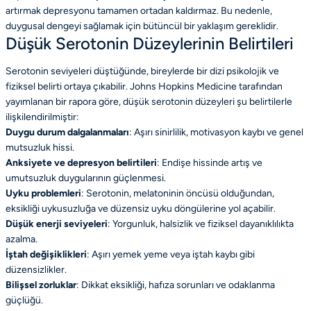
artırmak depresyonu tamamen ortadan kaldırmaz. Bu nedenle,
duygusal dengeyi sağlamak için bütüncül bir yaklaşım gereklidir.
Düşük Serotonin Düzeylerinin Belirtileri
Serotonin seviyeleri düştüğünde, bireylerde bir dizi psikolojik ve
fiziksel belirti ortaya çıkabilir. Johns Hopkins Medicine tarafından
yayımlanan bir rapora göre, düşük serotonin düzeyleri şu belirtilerle
ilişkilendirilmiştir:
Duygu durum dalgalanmaları
: Aşırı sinirlilik, motivasyon kaybı ve genel
mutsuzluk hissi.
Anksiyete ve depresyon belirtileri
: Endişe hissinde artış ve
umutsuzluk duygularının güçlenmesi.
Uyku problemleri
: Serotonin, melatoninin öncüsü olduğundan,
eksikliği uykusuzluğa ve düzensiz uyku döngülerine yol açabilir.
Düşük enerji seviyeleri
: Yorgunluk, halsizlik ve fiziksel dayanıklılıkta
azalma.
İştah değişiklikleri
: Aşırı yemek yeme veya iştah kaybı gibi
düzensizlikler.
Bilişsel zorluklar
: Dikkat eksikliği, hafıza sorunları ve odaklanma
güçlüğü.