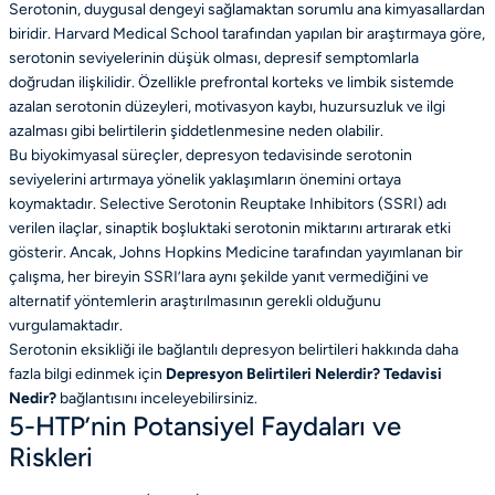
Serotonin, duygusal dengeyi sağlamaktan sorumlu ana kimyasallardan
biridir. Harvard Medical School tarafından yapılan bir araştırmaya göre,
serotonin seviyelerinin düşük olması, depresif semptomlarla
doğrudan ilişkilidir. Özellikle prefrontal korteks ve limbik sistemde
azalan serotonin düzeyleri, motivasyon kaybı, huzursuzluk ve ilgi
azalması gibi belirtilerin şiddetlenmesine neden olabilir.
Bu biyokimyasal süreçler, depresyon tedavisinde serotonin
seviyelerini artırmaya yönelik yaklaşımların önemini ortaya
koymaktadır. Selective Serotonin Reuptake Inhibitors (SSRI) adı
verilen ilaçlar, sinaptik boşluktaki serotonin miktarını artırarak etki
gösterir. Ancak, Johns Hopkins Medicine tarafından yayımlanan bir
çalışma, her bireyin SSRI’lara aynı şekilde yanıt vermediğini ve
alternatif yöntemlerin araştırılmasının gerekli olduğunu
vurgulamaktadır.
Serotonin eksikliği ile bağlantılı depresyon belirtileri hakkında daha
fazla bilgi edinmek için
Depresyon Belirtileri Nelerdir? Tedavisi
Nedir?
bağlantısını inceleyebilirsiniz.
5-HTP’nin Potansiyel Faydaları ve
Riskleri