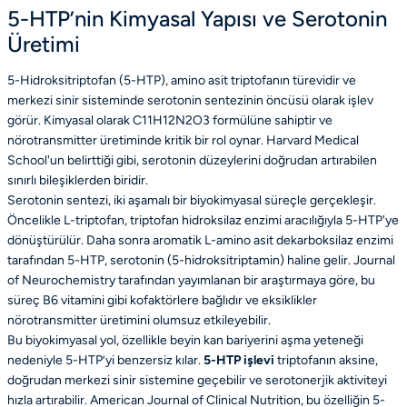
5-HTP’nin Kimyasal Yapısı ve Serotonin
Üretimi
5-Hidroksitriptofan (5-HTP), amino asit triptofanın türevidir ve
merkezi sinir sisteminde serotonin sentezinin öncüsü olarak işlev
görür. Kimyasal olarak C11H12N2O3 formülüne sahiptir ve
nörotransmitter üretiminde kritik bir rol oynar. Harvard Medical
School'un belirttiği gibi, serotonin düzeylerini doğrudan artırabilen
sınırlı bileşiklerden biridir.
Serotonin sentezi, iki aşamalı bir biyokimyasal süreçle gerçekleşir.
Öncelikle L-triptofan, triptofan hidroksilaz enzimi aracılığıyla 5-HTP'ye
dönüştürülür. Daha sonra aromatik L-amino asit dekarboksilaz enzimi
tarafından 5-HTP, serotonin (5-hidroksitriptamin) haline gelir. Journal
of Neurochemistry tarafından yayımlanan bir araştırmaya göre, bu
süreç B6 vitamini gibi kofaktörlere bağlıdır ve eksiklikler
nörotransmitter üretimini olumsuz etkileyebilir.
Bu biyokimyasal yol, özellikle beyin kan bariyerini aşma yeteneği
nedeniyle 5-HTP’yi benzersiz kılar.
5-HTP işlevi
triptofanın aksine,
doğrudan merkezi sinir sistemine geçebilir ve serotonerjik aktiviteyi
hızla artırabilir. American Journal of Clinical Nutrition, bu özelliğin 5-