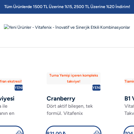
Tüm Ürünlerde 1500 TL Üzerine %15, 2500 TL Üzerine %20 İndirim!
Turna Yemişi içeren kompleks
fran ekstresi!
takviye!
Tiami
YENİ
YENİ
viyesi
Cranberry
B1 
 ile
Dört aktif bileşen, tek
Vita
anın en
formül. Vitafenix
Takv
safran
Cranberry, turna yemişi
Ruti
® ile
ve destekleyici içerikleri
Benf
821,00 ₺
704