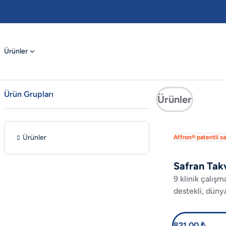
Ürünler
Ürün Grupları
Ürünler
Ürünler
Affron® patentli sa
Safran Tak
9 klinik çalışma
destekli, düny
çok ödül alan 
ekstresi Affron
821,00 ₺