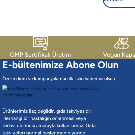
geliştirilen Vi
Safran Takviye
premium
standardizasy
bir formülde s
GMP Sertifikalı Üretim
Vegan Kaps
E-bültenimize Abone Olun
Özel indirim ve kampanyalardan ilk sizin haberiniz olsun.
Ürünlerimiz ilaç değildir, gıda takviyesidir.
Herhangi bir hastalığın önlenmesi veya
tedavi edilmesi amacıyla kullanılamaz. Gıda
takviyeleri normal beslenmenin yerine