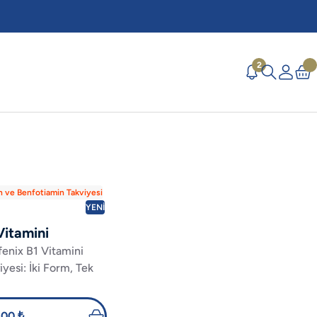
2
n ve Benfotiamin Takviyesi
YENİ
Vitamini
fenix B1 Vitamini
iyesi: İki Form, Tek
n: Tiamin +
otiamin
,00 ₺