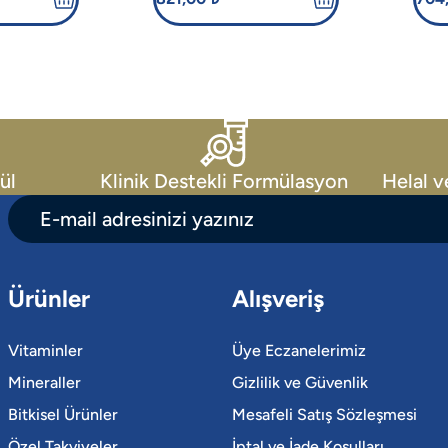
tafenix
çok yönlü bir yaklaşımla
si,
bir araya getiren takviye
edici gıdadır.
onu güçlü
unar.
ül
Klinik Destekli Formülasyon
Helal v
Ürünler
Alışveriş
Vitaminler
Üye Eczanelerimiz
Mineraller
Gizlilik ve Güvenlik
Bitkisel Ürünler
Mesafeli Satış Sözleşmesi
Özel Takviyeler
İptal ve İade Koşulları