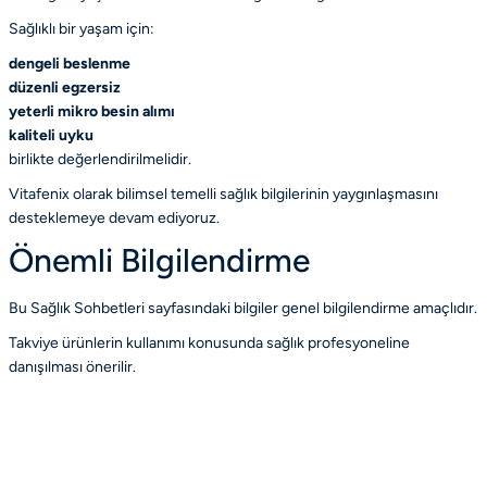
Sağlıklı bir yaşam için:
dengeli beslenme
düzenli egzersiz
yeterli mikro besin alımı
kaliteli uyku
birlikte değerlendirilmelidir.
Vitafenix olarak bilimsel temelli sağlık bilgilerinin yaygınlaşmasını
desteklemeye devam ediyoruz.
Önemli Bilgilendirme
Bu Sağlık Sohbetleri sayfasındaki bilgiler genel bilgilendirme amaçlıdır.
Takviye ürünlerin kullanımı konusunda sağlık profesyoneline
danışılması önerilir.
Fatih Altaylı ile Sağlık Sohbetleri
Dr. Deniz Şimşek ile Sağlık Sohbetleri
Vitafenix ile Sağlık Sohbetleri
Sağlık Sohbetleri
Sağlık Sohbetleri
Sağlık Sohbetleri
Sağlık Sohbetleri