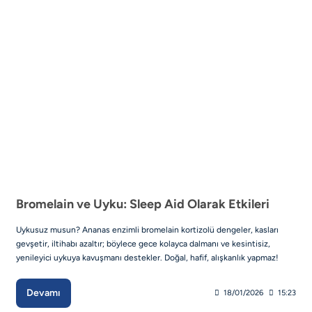
Bromelain ve Uyku: Sleep Aid Olarak Etkileri
Uykusuz musun? Ananas enzimli bromelain kortizolü dengeler, kasları
gevşetir, iltihabı azaltır; böylece gece kolayca dalmanı ve kesintisiz,
yenileyici uykuya kavuşmanı destekler. Doğal, hafif, alışkanlık yapmaz!
Devamı
18/01/2026
15:23