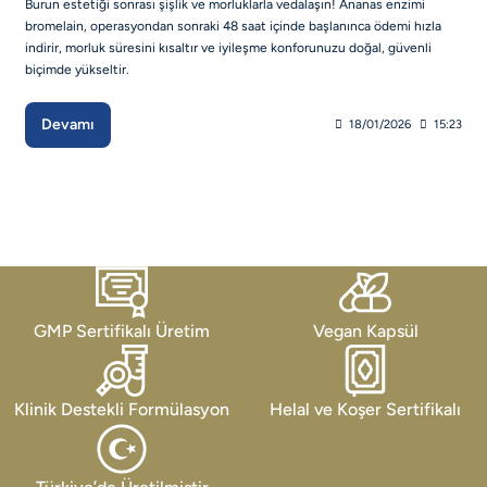
Burun estetiği sonrası şişlik ve morluklarla vedalaşın! Ananas enzimi
bromelain, operasyondan sonraki 48 saat içinde başlanınca ödemi hızla
indirir, morluk süresini kısaltır ve iyileşme konforunuzu doğal, güvenli
biçimde yükseltir.
Devamı
18/01/2026
15:23
GMP Sertifikalı Üretim
Vegan Kapsül
Klinik Destekli Formülasyon
Helal ve Koşer Sertifikalı