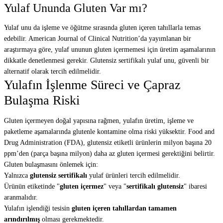
Yulaf Ununda Gluten Var mı?
Yulaf unu da işleme ve öğütme sırasında gluten içeren tahıllarla temas
edebilir. American Journal of Clinical Nutrition’da yayımlanan bir
araştırmaya göre, yulaf ununun gluten içermemesi için üretim aşamalarının
dikkatle denetlenmesi gerekir. Glutensiz sertifikalı yulaf unu, güvenli bir
alternatif olarak tercih edilmelidir.
Yulafın İşlenme Süreci ve Çapraz
Bulaşma Riski
Gluten içermeyen doğal yapısına rağmen, yulafın üretim, işleme ve
paketleme aşamalarında glutenle kontamine olma riski yüksektir. Food and
Drug Administration (FDA), glutensiz etiketli ürünlerin milyon başına 20
ppm’den (parça başına milyon) daha az gluten içermesi gerektiğini belirtir.
Gluten bulaşmasını önlemek için:
Yalnızca
glutensiz sertifikalı
yulaf ürünleri tercih edilmelidir.
Ürünün etiketinde "
gluten içermez
" veya "
sertifikalı glutensiz
" ibaresi
aranmalıdır.
Yulafın işlendiği tesisin
gluten içeren tahıllardan tamamen
arındırılmış
olması gerekmektedir.