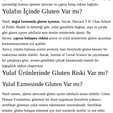
içermediği konusu işlenme sürecine ve çapraz bulaş riskine bağlıdır.
Yulafın İçinde Gluten Var mı?
Yulaf,
doğal formunda gluten içermez
. Ancak, Harvard T.H. Chan School
of Public Health’in belirttiği gibi, yulaf genellikle buğday, arpa ve çavdar
gibi gluten içeren tahıllarla aynı üretim tesislerinde işlenir. Bu
durum,
çapraz bulaşma riskini
artırır ve yulaf ürünlerinin gluten açısından
kontaminasyonuna yol açabilir.
Ayrıca, yulafta bulunan avenin proteini, bazı bireylerde gluten benzeri bir
reaksiyona neden olabilir. Ancak, Journal of Cereal Science’da yayımlanan
bir çalışmaya göre, avenin genellikle çölyak hastalarında önemli bir
bağışıklık tepkisi oluşturmaz.
Yulaf Ürünlerinde Gluten Riski Var mı?
Yulaf Ezmesinde Gluten Var mı?
Yulaf ezmesi, işleme sürecinde gluten içeren tahıllarla temas edebilir. Celiac
Disease Foundation, glutensiz bir diyet uygulayan bireylerin yalnızca
sertifikalı glutensiz yulaf ezmesi tüketmesini önermektedir. Sertifikalı
ürünler, gluten bulaşını önlemek için özel tesislerde üretilir ve test edilir.