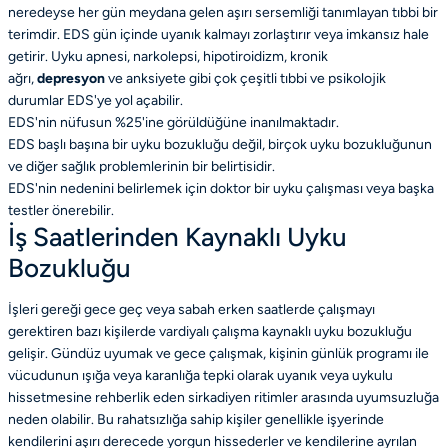
neredeyse her gün meydana gelen aşırı sersemliği tanımlayan tıbbi bir
terimdir. EDS gün içinde uyanık kalmayı zorlaştırır veya imkansız hale
getirir. Uyku apnesi, narkolepsi, hipotiroidizm, kronik
ağrı,
depresyon
ve anksiyete gibi çok çeşitli tıbbi ve psikolojik
durumlar EDS'ye yol açabilir.
EDS'nin nüfusun %25'ine görüldüğüne inanılmaktadır.
EDS başlı başına bir uyku bozukluğu değil, birçok uyku bozukluğunun
ve diğer sağlık problemlerinin bir belirtisidir.
EDS'nin nedenini belirlemek için doktor bir uyku çalışması veya başka
testler önerebilir.
İş Saatlerinden Kaynaklı Uyku
Bozukluğu
İşleri gereği gece geç veya sabah erken saatlerde çalışmayı
gerektiren bazı kişilerde vardiyalı çalışma kaynaklı uyku bozukluğu
gelişir. Gündüz uyumak ve gece çalışmak, kişinin günlük programı ile
vücudunun ışığa veya karanlığa tepki olarak uyanık veya uykulu
hissetmesine rehberlik eden sirkadiyen ritimler arasında uyumsuzluğa
neden olabilir. Bu rahatsızlığa sahip kişiler genellikle işyerinde
kendilerini aşırı derecede yorgun hissederler ve kendilerine ayrılan