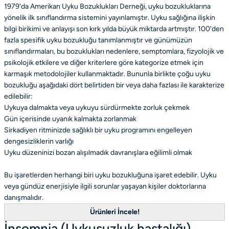
1979'da Amerikan Uyku Bozuklukları Derneği, uyku bozukluklarına
yönelik ilk sınıflandırma sistemini yayınlamıştır. Uyku sağlığına ilişkin
bilgi birikimi ve anlayışı son kırk yılda büyük miktarda artmıştır. 100'den
fazla spesifik uyku bozukluğu tanımlanmıştır ve günümüzün
sınıflandırmaları, bu bozuklukları nedenlere, semptomlara, fizyolojik ve
psikolojik etkilere ve diğer kriterlere göre kategorize etmek için
karmaşık metodolojiler kullanmaktadır. Bununla birlikte çoğu uyku
bozukluğu aşağıdaki dört belirtiden bir veya daha fazlası ile karakterize
edilebilir:
Uykuya dalmakta veya uykuyu sürdürmekte zorluk çekmek
Gün içerisinde uyanık kalmakta zorlanmak
Sirkadiyen ritminizde sağlıklı bir uyku programını engelleyen
dengesizliklerin varlığı
Uyku düzeninizi bozan alışılmadık davranışlara eğilimli olmak
Bu işaretlerden herhangi biri uyku bozukluğuna işaret edebilir. Uyku
veya gündüz enerjisiyle ilgili sorunlar yaşayan kişiler doktorlarına
danışmalıdır.
Ürünleri İncele!
İnsomnia (Uykusuzluk hastalığı)