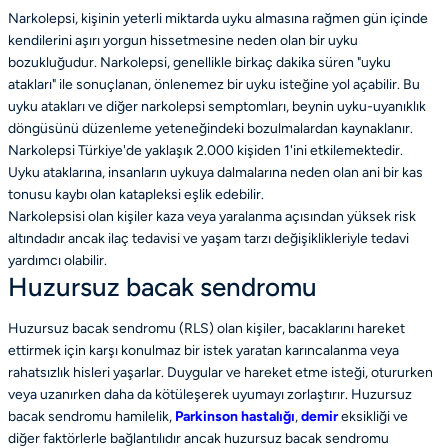
Narkolepsi, kişinin yeterli miktarda uyku almasına rağmen gün içinde
kendilerini aşırı yorgun hissetmesine neden olan bir uyku
bozukluğudur. Narkolepsi, genellikle birkaç dakika süren "uyku
atakları" ile sonuçlanan, önlenemez bir uyku isteğine yol açabilir. Bu
uyku atakları ve diğer narkolepsi semptomları, beynin uyku-uyanıklık
döngüsünü düzenleme yeteneğindeki bozulmalardan kaynaklanır.
Narkolepsi Türkiye'de yaklaşık 2.000 kişiden 1'ini etkilemektedir.
Uyku ataklarına, insanların uykuya dalmalarına neden olan ani bir kas
tonusu kaybı olan katapleksi eşlik edebilir.
Narkolepsisi olan kişiler kaza veya yaralanma açısından yüksek risk
altındadır ancak ilaç tedavisi ve yaşam tarzı değişiklikleriyle tedavi
yardımcı olabilir.
Huzursuz bacak sendromu
Huzursuz bacak sendromu (RLS)
olan kişiler, bacaklarını hareket
ettirmek için karşı konulmaz bir istek yaratan karıncalanma veya
rahatsızlık hisleri yaşarlar. Duygular ve hareket etme isteği, otururken
veya uzanırken daha da kötüleşerek uyumayı zorlaştırır. Huzursuz
bacak sendromu hamilelik,
Parkinson hastalığı
,
demir
eksikliği ve
diğer faktörlerle bağlantılıdır ancak huzursuz bacak sendromu