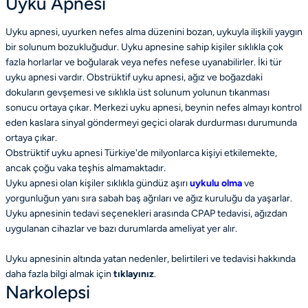
Uyku Apnesi
Uyku apnesi, uyurken nefes alma düzenini bozan, uykuyla ilişkili yaygın
bir solunum bozukluğudur. Uyku apnesine sahip kişiler sıklıkla çok
fazla horlarlar ve boğularak veya nefes nefese uyanabilirler. İki tür
uyku apnesi vardır. Obstrüktif uyku apnesi, ağız ve boğazdaki
dokuların gevşemesi ve sıklıkla üst solunum yolunun tıkanması
sonucu ortaya çıkar. Merkezi uyku apnesi, beynin nefes almayı kontrol
eden kaslara sinyal göndermeyi geçici olarak durdurması durumunda
ortaya çıkar.
Obstrüktif uyku apnesi Türkiye'de milyonlarca kişiyi etkilemekte,
ancak çoğu vaka teşhis almamaktadır.
Uyku apnesi olan kişiler sıklıkla gündüz aşırı
uykulu olma
ve
yorgunluğun yanı sıra sabah baş ağrıları ve ağız kuruluğu da yaşarlar.
Uyku apnesinin tedavi seçenekleri arasında CPAP tedavisi, ağızdan
uygulanan cihazlar ve bazı durumlarda ameliyat yer alır.
Uyku apnesinin altında yatan nedenler, belirtileri ve tedavisi hakkında
daha fazla bilgi almak için
tıklayınız
.
Narkolepsi