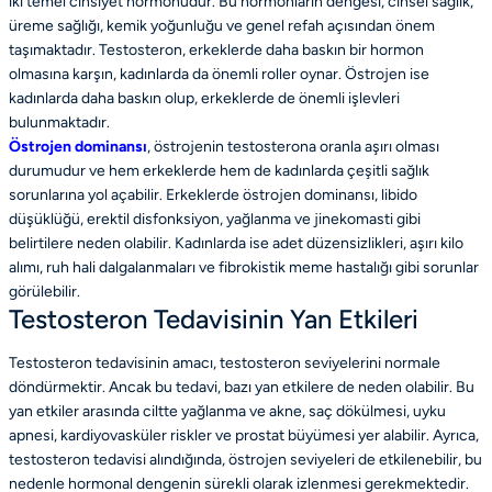
iki temel cinsiyet hormonudur. Bu hormonların dengesi, cinsel sağlık,
üreme sağlığı, kemik yoğunluğu ve genel refah açısından önem
taşımaktadır. Testosteron, erkeklerde daha baskın bir hormon
olmasına karşın, kadınlarda da önemli roller oynar. Östrojen ise
kadınlarda daha baskın olup, erkeklerde de önemli işlevleri
bulunmaktadır.
Östrojen dominansı
, östrojenin testosterona oranla aşırı olması
durumudur ve hem erkeklerde hem de kadınlarda çeşitli sağlık
sorunlarına yol açabilir. Erkeklerde östrojen dominansı, libido
düşüklüğü, erektil disfonksiyon, yağlanma ve jinekomasti gibi
belirtilere neden olabilir. Kadınlarda ise adet düzensizlikleri, aşırı kilo
alımı, ruh hali dalgalanmaları ve fibrokistik meme hastalığı gibi sorunlar
görülebilir.
Testosteron Tedavisinin Yan Etkileri
Testosteron tedavisinin amacı, testosteron seviyelerini normale
döndürmektir. Ancak bu tedavi, bazı yan etkilere de neden olabilir. Bu
yan etkiler arasında ciltte yağlanma ve akne, saç dökülmesi, uyku
apnesi, kardiyovasküler riskler ve prostat büyümesi yer alabilir. Ayrıca,
testosteron tedavisi alındığında, östrojen seviyeleri de etkilenebilir, bu
nedenle hormonal dengenin sürekli olarak izlenmesi gerekmektedir.