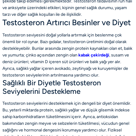
şekilde takip edilmesi gerekmektedir. Testosteron tedavisinin ruh hali
ve anksiyete üzerindeki etkileri, kişinin genel sağlık durumu, yaşam
tarzı ve diğer sağlık koşulları ile de ilişkilidir.
Testosteron Artırıcı Besinler ve Diyet
Testosteron seviyesini doğal yollarla artırmak için beslenme çok
önemli bir rol oynar. Bazı gıdalar, testosteron üretimini doğal olarak
destekleyebilir. Bunlar arasında zengin protein kaynakları olan et, balık
ve yumurta; çinko açısından zengin olan
kabak çekirdeği
, susam ve
deniz ürünleri; vitamin D içeren süt ürünleri ve balık yağı yer alır.
Ayrıca, sağlıklı yağlar içeren avokado, zeytinyağı ve kuruyemişler de
testosteron seviyelerinin artırılmasına yardımcı olur.
Sağlıklı Bir Diyetle Testosteron
Seviyelerini Destekleme
Testosteron seviyelerini desteklemek için dengeli bir diyet önemlidir.
Bu, yeterli miktarda protein, sağlıklı yağlar ve düşük glisemik indekse
sahip karbonhidratların tüketilmesini içerir. Ayrıca, antioksidan
bakımından zengin meyve ve sebzelerin tüketilmesi, vücudun genel
sağlığını ve hormonal dengesini korumaya yardımcı olur. Fiziksel