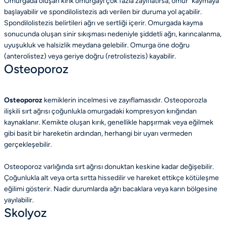
Omurgada oluşan kırık omurgayı çok fazla zayıflatırsa, omur "kaymaya"
başlayabilir ve spondilolistezis adı verilen bir duruma yol açabilir.
Spondilolistezis belirtileri ağrı ve sertliği içerir. Omurgada kayma
sonucunda oluşan sinir sıkışması nedeniyle şiddetli ağrı, karıncalanma,
uyuşukluk ve halsizlik meydana gelebilir. Omurga öne doğru
(anterolistez) veya geriye doğru (retrolistezis) kayabilir.
Osteoporoz
Osteoporoz
kemiklerin incelmesi ve zayıflamasıdır. Osteoporozla
ilişkili sırt ağrısı çoğunlukla omurgadaki kompresyon kırığından
kaynaklanır. Kemikte oluşan kırık, genellikle hapşırmak veya eğilmek
gibi basit bir hareketin ardından, herhangi bir uyarı vermeden
gerçekleşebilir.
Osteoporoz varlığında sırt ağrısı donuktan keskine kadar değişebilir.
Çoğunlukla alt veya orta sırtta hissedilir ve hareket ettikçe kötüleşme
eğilimi gösterir. Nadir durumlarda ağrı bacaklara veya karın bölgesine
yayılabilir.
Skolyoz