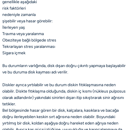
genellikle aşağıdaki
risk faktörleri
nedeniyle zamanla
şişebilir veya hasar görebilir:
İlerleyen yaş
Travma veya yaralanma
Obeziteye bağlı bölgede stres
Tekrarlayan stres yaralanması
Sigara içmek
Bu durumların varlığında, disk dışarı doğru çıkıntı yapmaya başlayabilir
ve bu duruma disk kayması adı verilir.
Diskler ayrıca yırtılabilir ve bu durum diskin fıtıklaşmasına neden
olabilir. Diskte fıtıklaşma olduğunda, diskin iç kısmı (nükleus pulposus
olarak adlandırılır) yakındaki sinirleri dışarı itip sıkıştırarak sinir ağrısını
tetikler.
Bel bölgesinde hasar gören bir disk, kalçalara, kasıklara ve bacağa
doğru ilerleyebilen keskin sırt ağrısına neden olabilir. Boyundaki
yırtılmış bir disk, koldan aşağıya doğru hareket eden ağrıya neden
olabilir. Ayrıca kas güçsüzlüğüne, uyuşukluğa ve karıncalanmaya da