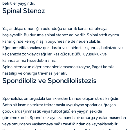
belirtiler yaygındır.
Spinal Stenoz
Yaşlandıkça omuriliğin bulunduğu omurilik kanalı daralmaya
başlayabilir. Bu duruma spinal stenoz adı verilir. Spinal artrit ayrıca
kanal içinde kemiğin aşırı büyümesine de neden olabilir.
Eğer omurilik kanalınız çok daralır ve sinirleri sıkıştırırsa, belinizde ve
kalçanızda zonklayıcı ağrılar, kas güçsüzlüğü, uyuşukluk ve
karıncalanma hissedebilirsiniz.
Spinal stenozun diğer nedenleri arasında skolyoz, Paget kemik
hastalığı ve omurga travması yer alır.
Spondiloliz ve Spondilolistezis
Spondiloliz, omurgadaki kemiklerden birinde oluşan stres kırığıdır.
Sırtın alt kısmına tekrar tekrar baskı uygulayan sporlarla uğraşan
çocuklarda (jimnastik veya futbol gibi) en yaygın şekilde
görülmektedir. Spondiloliz aynı zamanda bir omurga yaralanmasından
veya omurganın yaşlanmaya bağlı zayıflığından da kaynaklanabilir.