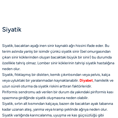
Siyatik
Siyatik, bacaktan aşağı inen sinir kaynaklı ağrı hissini ifade eder. Bu
terim aslında yanlış bir isimdir çünkü siyatik sinir (bel omurgasından
çıkan sinir köklerinden oluşan bacaktaki büyük bir sinir) bu durumda
özellikle tahriş olmaz. Lomber sinir köklerinin tahrişi siyatik hastalığına
neden olur.
Siyatik, fıtıklaşmış bir diskten, kemik çıkıntısından veya pelvis, kalça
veya uyluktaki bir yaralanmadan kaynaklanabilir.
Diyabet
, hamilelik ve
uzun süreli oturma da siyatik riskini arttıran faktörleridir.
Piriformis sendromu adı verilen bir durum da yakındaki piriformis kası
spazmına girdiğinde siyatik oluşmasına neden olabilir.
Siyatik, sırtın alt kısmından kalçaya, bazen de bacaktan ayak tabanına
kadar uzanan ateş, yanma veya kramp şeklinde ağrıya neden olur.
Siyatik varlığında karıncalanma, uyuşma ve kas güçsüzlüğü gibi