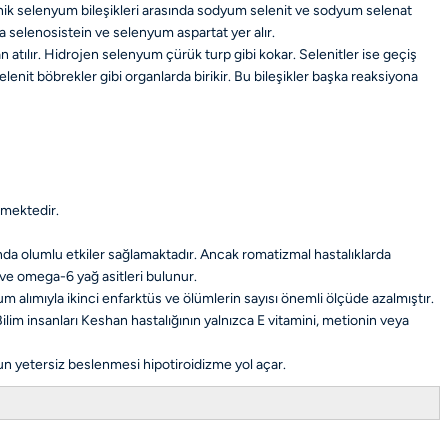
anik selenyum bileşikleri arasında sodyum selenit ve sodyum selenat
 selenosistein ve selenyum aspartat yer alır.
atılır. Hidrojen selenyum çürük turp gibi kokar. Selenitler ise geçiş
nit böbrekler gibi organlarda birikir. Bu bileşikler başka reaksiyona
ilmektedir.
ında olumlu etkiler sağlamaktadır. Ancak romatizmal hastalıklarda
 ve omega-6 yağ asitleri bulunur.
 alımıyla ikinci enfarktüs ve ölümlerin sayısı önemli ölçüde azalmıştır.
ilim insanları Keshan hastalığının yalnızca E vitamini, metionin veya
n yetersiz beslenmesi hipotiroidizme yol açar.