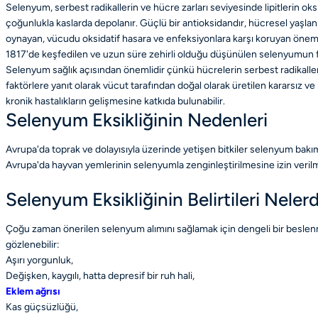
Selenyum, serbest radikallerin ve hücre zarları seviyesinde lipitlerin o
çoğunlukla kaslarda depolanır. Güçlü bir antioksidandır, hücresel yaşl
oynayan, vücudu oksidatif hasara ve enfeksiyonlara karşı koruyan öneml
1817'de keşfedilen ve uzun süre zehirli olduğu düşünülen selenyumun f
Selenyum sağlık açısından önemlidir çünkü hücrelerin serbest radikallere ka
faktörlere yanıt olarak vücut tarafından doğal olarak üretilen kararsız ve 
kronik hastalıkların gelişmesine katkıda bulunabilir.
Selenyum Eksikliğinin Nedenleri
Avrupa'da toprak ve dolayısıyla üzerinde yetişen bitkiler selenyum bakım
Avrupa'da hayvan yemlerinin selenyumla zenginleştirilmesine izin veril
Selenyum Eksikliğinin Belirtileri Nelerd
Çoğu zaman önerilen selenyum alımını sağlamak için dengeli bir beslenm
gözlenebilir:
Aşırı yorgunluk,
Değişken, kaygılı, hatta depresif bir ruh hali,
Eklem ağrısı
Kas güçsüzlüğü,