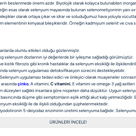
lerin beslenmede önemi azdır. Biyolojik olarak kolayca bulunabilen inorg
rneğin esas olarak selenyum mayasında bulunan selenometiyoninin yanı sıra
şikler olarak ortaya çıkar ve idrar ve soluduğumuz hava yoluyla vücuttan 
elementinin kimyasal bileşikleridir. Örneğin kadmiyum selenit ve cıva sele
anlarda olumlu etkileri olduğu gözlenmiştir.
g selenyum dozlarının iyi değerlerde bir iyileşme sağladığı görülmüştür.
e kistik fibrozis gibi kronik hastalıklar da selenyum eksikliği ile ilişkilendir
nda selenyum uygulaması detoksifikasyon sürecini destekleyebilir.
ir. Selenyum uygulaması tedavi edici ve önleyici olarak muayeneler sonras
r arasında
çinko
, A vitamini,
C vitamini
, E vitamini ve omega-3 yağ asitleri
m düzeyleri sağlıklı insanlara göre nispeten daha düşüktür. Uygun selenyum
basıncında düşme gibi semptomların eşlik ettiği akut kalp yetmezliğidir. B
enyum eksikliği ile de ilişkili olduğundan şüphelenmektedir.
iyodotironin 5-deiyodaz enziminin üretimi selenyuma bağlıdır. Selenyumu
ÜRÜNLERİ İNCELE!