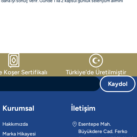
 daha iyi sonuç verir. Günde 1 ila 2 kapsül günlük selenyum alımını
e Koşer Sertifikalı
Türkiye’de Üretilmiştir
Kaydol
Kurumsal
İletişim
Hakkımızda
Esentepe Mah.
Büyükdere Cad. Ferko
Marka Hikayesi