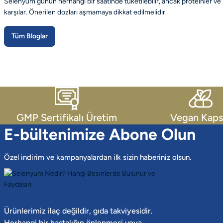
Selenyum günün herhangi bir saatinde tüketilebilir, ancak proteinler ve 
karşılar. Önerilen dozları aşmamaya dikkat edilmelidir.
Tüm Bloglar
GMP Sertifikalı Üretim
Vegan Kaps
E-bültenimize Abone Olun
Özel indirim ve kampanyalardan ilk sizin haberiniz olsun.
Ürünlerimiz ilaç değildir, gıda takviyesidir.
Herhangi bir hastalığın önlenmesi veya