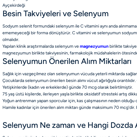
Ayçekirdeği
Besin Takviyeleri ve Selenyum
Sodyum selenit formundaki selenyum ile C vitamini aynı anda alınmamalı
ememeyeceği bir forma dönüştürür. C vitamini ve selenyumun sodyum seleni
olmalıdır.
Yapılan klinik araştırmalarda selenyum ve
magnezyumun
birlikte takviy
magnezyumun birlikte takviyesinin, farmakolojik müdahalelerin ötesinde
Selenyumun Önerilen Alım Miktarları
Sağlık için vazgeçilmez olan selenyumun vücuda yeterli miktarda sağlan
Çocuklarda selenyumun önerilen besin alımı vücut ağırlığıyla orantılıdır. 
Yetişkinlerde (kadın ve erkeklerde) günde 70 mcg olarak belirtilmiştir.
75 yaş üstü kişilerde, ilerleyen yaşla birlikte oksidatif stresteki artış d
Yoğun antrenman yapan sporcular için, kas çalışmasının neden olduğu oksid
Hamile kadınlar için önerilen alım miktarı günde maksimum 70 mcg'dir. 
Selenyum Ne zaman ve Hangi Dozda A