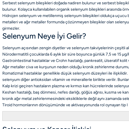
Serbest selenyum bileşikleri doğada nadiren bulunur ve serbest bileşik
bulunur. Kolayca kullanılabilen organik selenyum bileşikleri arasında ö
Hidrojen selenyum ve metillenmiş selenyum bileşikleri oldukça uçucu bile
metalleri ve ağır metaller formunda çözünmeyen bileşikler olan selenyum 
girmezler.
Selenyum Neye İyi Gelir?
Selenyum açısından zengin diyetler ve selenyum takviyelerinin çeşitli al
Nörodermatitli çocuklarda 6 aylık bir süre boyunca günlük 7,5 ve 15 µg/k
Gastrointestinal hastalıklar ve Crohn hastalığı, pankreatit, ülseratif kolit v
Ağır metaller civa ve kurşunun neden olduğu kronik zehirlenme durumu
Romatizmal hastalıklar genellikle düşük selenyum düzeyleri ile ilişkilid
selenyum diğer antioksidan vitamin ve minerallerle birlikte verilir. Bunla
Kalp krizi geçiren hastaların plazma ve kırmızı kan hücrelerinde selenyu
Keshan hastalığı, baş dönmesi, nefes darlığı, göğüs ağrısı, kusma ve kan 
kronik ağır metal zehirlenmesindeki eksikliklerle değil aynı zamanda sel
Tiroid hormonlarının dönüşümünde ve aktivasyonunda rol oynayan tip I 