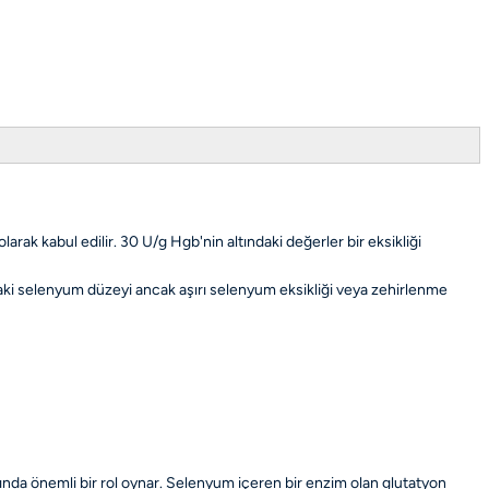
arak kabul edilir. 30 U/g Hgb'nin altındaki değerler bir eksikliği
aki selenyum düzeyi ancak aşırı selenyum eksikliği veya zehirlenme
ında önemli bir rol oynar. Selenyum içeren bir enzim olan glutatyon