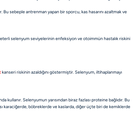
dur. Bu sebeple antrenman yapan bir sporcu, kas hasarını azaltmak ve
 yeterli selenyum seviyelerinin enfeksiyon ve otoimmün hastalık riskini
t
kanseri riskinin azaldığını göstermiştir. Selenyum, iltihaplanmayı
 kullanır. Selenyumun yarısından biraz fazlası proteine ​​bağlıdır. Bu
ası karaciğerde, böbreklerde ve kaslarda, diğer üçte biri de kemiklerde