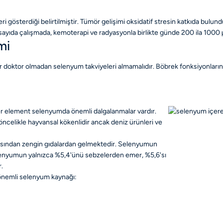
 gösterdiği belirtilmiştir. Tümör gelişimi oksidatif stresin katkıda bulun
k sayıda çalışmada, kemoterapi ve radyasyonla birlikte günde 200 ila 1000
mi
 doktor olmadan selenyum takviyeleri almamalıdır. Böbrek fonksiyonlarının 
 eser element selenyumda önemli dalgalanmalar vardır.
ncelikle hayvansal kökenlidir ancak deniz ürünleri ve
çısından zengin gıdalardan gelmektedir. Selenyumun
elenyumun yalnızca %5,4'ünü sebzelerden emer, %5,6'sı
.
 önemli selenyum kaynağı: