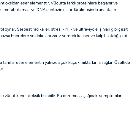
ntioksidan eser elementtir. Vücutta farklı proteinlere bağlanır ve
monu metabolizması ve DNA sentezinin sürdürülmesinde anahtar rol
r. Serbest radikaller, stres, kirlilik ve ultraviyole ışınları gibi çeşitli
rılmazsa hücrelere ve dokulara zarar vererek kanser ve kalp hastalığı gibi
tahıllar eser elementin yalnızca çok küçük miktarlarını sağlar. Özellikle
ur.
de vücut kendini eksik bulabilir. Bu durumda, aşağıdaki semptomlar