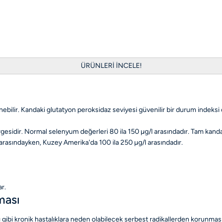
ÜRÜNLERİ İNCELE!
nebilir. Kandaki glutatyon peroksidaz seviyesi güvenilir bir durum indeksi ol
gesidir. Normal selenyum değerleri 80 ila 150 µg/l arasındadır. Tam kand
 arasındayken, Kuzey Amerika'da 100 ila 250 µg/l arasındadır.
r.
ması
 gibi kronik hastalıklara neden olabilecek serbest radikallerden korunmas