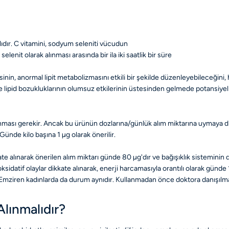
dır. C vitamini, sodyum seleniti vücudun
t olarak alınması arasında bir ila iki saatlik bir süre
esinin, anormal lipit metabolizmasını etkili bir şekilde düzenleyebileceğini
 lipid bozukluklarının olumsuz etkilerinin üstesinden gelmede potansiyel
ması gerekir. Ancak bu ürünün dozlarına/günlük alım miktarına uymaya dik
Günde kilo başına 1 µg olarak önerilir.
ikkate alınarak önerilen alım miktarı günde 80 µg'dır ve bağışıklık sistemini
atif olaylar dikkate alınarak, enerji harcamasıyla orantılı olarak günde 10
Emziren kadınlarda da durum aynıdır. Kullanmadan önce doktora danışılma
lınmalıdır?