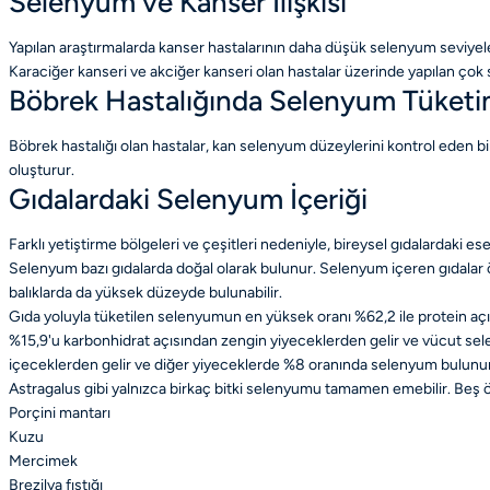
Selenyum ve Kanser İlişkisi
Yapılan araştırmalarda kanser hastalarının daha düşük selenyum seviyeleri
Karaciğer kanseri ve akciğer kanseri olan hastalar üzerinde yapılan ço
Böbrek Hastalığında Selenyum Tüketi
Böbrek hastalığı olan hastalar, kan selenyum düzeylerini kontrol eden bir
oluşturur.
Gıdalardaki Selenyum İçeriği
Farklı yetiştirme bölgeleri ve çeşitleri nedeniyle, bireysel gıdalardaki
Selenyum bazı gıdalarda doğal olarak bulunur. Selenyum içeren gıdalar ö
balıklarda da yüksek düzeyde bulunabilir.
Gıda yoluyla tüketilen selenyumun en yüksek oranı %62,2 ile protein a
%15,9'u karbonhidrat açısından zengin yiyeceklerden gelir ve vücut s
içeceklerden gelir ve diğer yiyeceklerde %8 oranında selenyum bulunur
Astragalus gibi yalnızca birkaç bitki selenyumu tamamen emebilir. Beş
Porçini mantarı
Kuzu
Mercimek
Brezilya fıstığı