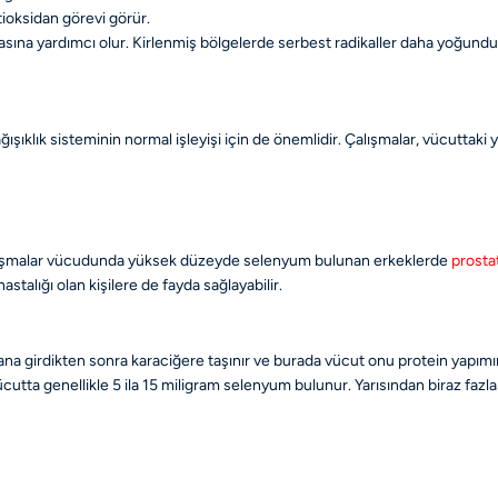
tioksidan görevi görür.
lmasına yardımcı olur. Kirlenmiş bölgelerde serbest radikaller daha yoğun
ışıklık sisteminin normal işleyişi için de önemlidir. Çalışmalar, vücuttaki
 Çalışmalar vücudunda yüksek düzeyde selenyum bulunan erkeklerde
prosta
astalığı olan kişilere de fayda sağlayabilir.
na girdikten sonra karaciğere taşınır ve burada vücut onu protein yapımında
cutta genellikle 5 ila 15 miligram selenyum bulunur. Yarısından biraz fazl