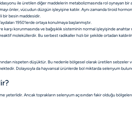
ksidasyonu ile üretilen diğer maddelerin metabolizmasında rol oynayan bir a
anmayı önler, vücudun düzgün işleyişine katılır. Aynı zamanda tiroid hor
i bir besin maddesidir.
aydaları 1950'lerde ortaya konulmaya başlanmıştır.
rşı korunmasında ve bağışıklık sisteminin normal işleyişinde anahtar rol oyna
reaktif moleküllerdir. Bu serbest radikaller hızlı bir şekilde ortadan kaldı
ından nispeten düşüktür. Bu nedenle bölgesel olarak üretilen sebzeler ve 
mektedir. Dolayısıyla da hayvansal ürünlerde bol miktarda selenyum bulun
ir?
e yeterlidir. Ancak toprakların selenyum açısından fakir olduğu bölgeler