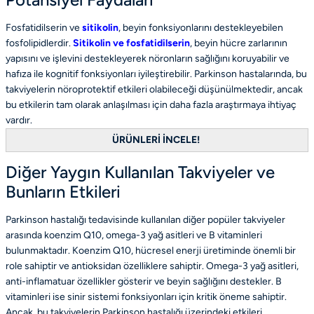
Fosfatidilserin ve
sitikolin
, beyin fonksiyonlarını destekleyebilen
fosfolipidlerdir.
Sitikolin ve fosfatidilserin
, beyin hücre zarlarının
yapısını ve işlevini destekleyerek nöronların sağlığını koruyabilir ve
hafıza ile kognitif fonksiyonları iyileştirebilir. Parkinson hastalarında, bu
takviyelerin nöroprotektif etkileri olabileceği düşünülmektedir, ancak
bu etkilerin tam olarak anlaşılması için daha fazla araştırmaya ihtiyaç
vardır.
ÜRÜNLERİ İNCELE!
Diğer Yaygın Kullanılan Takviyeler ve
Bunların Etkileri
Parkinson hastalığı tedavisinde kullanılan diğer popüler takviyeler
arasında koenzim Q10, omega-3 yağ asitleri ve B vitaminleri
bulunmaktadır. Koenzim Q10, hücresel enerji üretiminde önemli bir
role sahiptir ve antioksidan özelliklere sahiptir. Omega-3 yağ asitleri,
anti-inflamatuar özellikler gösterir ve beyin sağlığını destekler. B
vitaminleri ise sinir sistemi fonksiyonları için kritik öneme sahiptir.
Ancak, bu takviyelerin Parkinson hastalığı üzerindeki etkileri