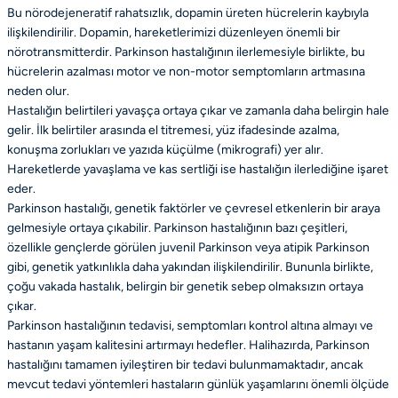
Bu nörodejeneratif rahatsızlık, dopamin üreten hücrelerin kaybıyla
ilişkilendirilir. Dopamin, hareketlerimizi düzenleyen önemli bir
nörotransmitterdir. Parkinson hastalığının ilerlemesiyle birlikte, bu
hücrelerin azalması motor ve non-motor semptomların artmasına
neden olur.
Hastalığın belirtileri yavaşça ortaya çıkar ve zamanla daha belirgin hale
gelir. İlk belirtiler arasında el titremesi, yüz ifadesinde azalma,
konuşma zorlukları ve yazıda küçülme (mikrografi) yer alır.
Hareketlerde yavaşlama ve kas sertliği ise hastalığın ilerlediğine işaret
eder.
Parkinson hastalığı, genetik faktörler ve çevresel etkenlerin bir araya
gelmesiyle ortaya çıkabilir. Parkinson hastalığının bazı çeşitleri,
özellikle gençlerde görülen juvenil Parkinson veya atipik Parkinson
gibi, genetik yatkınlıkla daha yakından ilişkilendirilir. Bununla birlikte,
çoğu vakada hastalık, belirgin bir genetik sebep olmaksızın ortaya
çıkar.
Parkinson hastalığının tedavisi, semptomları kontrol altına almayı ve
hastanın yaşam kalitesini artırmayı hedefler. Halihazırda, Parkinson
hastalığını tamamen iyileştiren bir tedavi bulunmamaktadır, ancak
mevcut tedavi yöntemleri hastaların günlük yaşamlarını önemli ölçüde