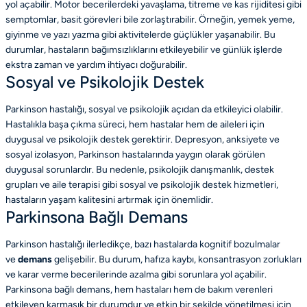
yol açabilir. Motor becerilerdeki yavaşlama, titreme ve kas rijiditesi gibi
semptomlar, basit görevleri bile zorlaştırabilir. Örneğin, yemek yeme,
giyinme ve yazı yazma gibi aktivitelerde güçlükler yaşanabilir. Bu
durumlar, hastaların bağımsızlıklarını etkileyebilir ve günlük işlerde
ekstra zaman ve yardım ihtiyacı doğurabilir.
Sosyal ve Psikolojik Destek
Parkinson hastalığı, sosyal ve psikolojik açıdan da etkileyici olabilir.
Hastalıkla başa çıkma süreci, hem hastalar hem de aileleri için
duygusal ve psikolojik destek gerektirir. Depresyon, anksiyete ve
sosyal izolasyon, Parkinson hastalarında yaygın olarak görülen
duygusal sorunlardır. Bu nedenle, psikolojik danışmanlık, destek
grupları ve aile terapisi gibi sosyal ve psikolojik destek hizmetleri,
hastaların yaşam kalitesini artırmak için önemlidir.
Parkinsona Bağlı Demans
Parkinson hastalığı ilerledikçe, bazı hastalarda kognitif bozulmalar
ve
demans
gelişebilir. Bu durum, hafıza kaybı, konsantrasyon zorlukları
ve karar verme becerilerinde azalma gibi sorunlara yol açabilir.
Parkinsona bağlı demans, hem hastaları hem de bakım verenleri
etkileyen karmaşık bir durumdur ve etkin bir şekilde yönetilmesi için