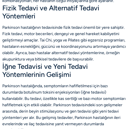
kombinasyonları, her hastanın özgül ihtiyaçlarına göre ayarlanır.
Fizik Tedavi ve Alternatif Tedavi
Yöntemleri
Parkinson hastalığının tedavisinde fizik tedavi önemli bir yere sahiptir.
Fizik tedavi, motor becerileri, dengeyi ve genel hareket kabiliyetini
geliştirmeyi amaçlar. Tai Chi, yoga ve Pilates gibi egzersiz programları,
hastaların esnekliğini, gücünü ve koordinasyonunu artırmaya yardımcı
olabilir. Ayrıca, bazı hastalar alternatif tedavi yöntemlerine, örneğin
akupunktura veya bitkisel tedavilere de başvurabilir.
İğne Tedavisi ve Yeni Tedavi
Yöntemlerinin Gelişimi
Parkinson hastalığında, semptomların hafifletilmesi için bazı
durumlarda botulinum toksini enjeksiyonları (iğne tedavisi)
kullanılabilir. Bu tedavi, özellikle kas sertliği ve bazı motor semptomları
hafifletmek için etkili olabilir. Parkinson tedavisindeki son gelişmeler
arasında, derin beyin stimülasyonu ve gen tedavisi gibi yeni tedavi
yöntemleri yer alır. Bu gelişmiş tedaviler, Parkinson hastalığının ileri
evrelerinde ve ilaç tedavisine yanıt vermeyen durumlarda