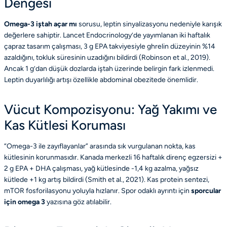
Dengesi
Omega-3 iştah açar mı
sorusu, leptin sinyalizasyonu nedeniyle karışık
değerlere sahiptir. Lancet Endocrinology’de yayımlanan iki haftalık
çapraz tasarım çalışması, 3 g EPA takviyesiyle ghrelin düzeyinin %14
azaldığını, tokluk süresinin uzadığını bildirdi (Robinson et al., 2019).
Ancak 1 g’dan düşük dozlarda iştah üzerinde belirgin fark izlenmedi.
Leptin duyarlılığı artışı özellikle abdominal obezitede önemlidir.
Vücut Kompozisyonu: Yağ Yakımı ve
Kas Kütlesi Koruması
“Omega-3 ile zayıflayanlar” arasında sık vurgulanan nokta, kas
kütlesinin korunmasıdır. Kanada merkezli 16 haftalık direnç egzersizi +
2 g EPA + DHA çalışması, yağ kütlesinde -1,4 kg azalma, yağsız
kütlede +1 kg artış bildirdi (Smith et al., 2021). Kas protein sentezi,
mTOR fosforilasyonu yoluyla hızlanır. Spor odaklı ayrıntı için
sporcular
için omega 3
yazısına göz atılabilir.