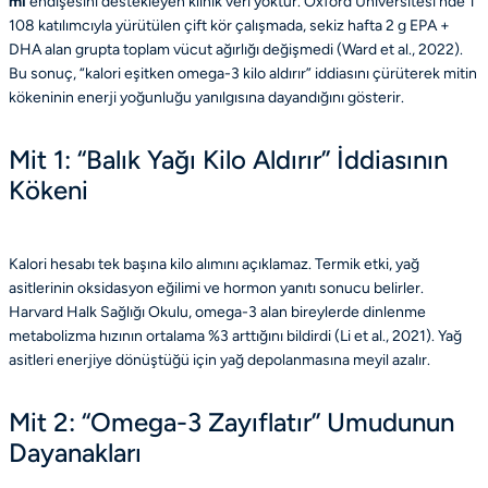
mı
endişesini destekleyen klinik veri yoktur. Oxford Üniversitesi’nde 1
108 katılımcıyla yürütülen çift kör çalışmada, sekiz hafta 2 g EPA +
DHA alan grupta toplam vücut ağırlığı değişmedi (Ward et al., 2022).
Bu sonuç, “kalori eşitken omega-3 kilo aldırır” iddiasını çürüterek mitin
kökeninin enerji yoğunluğu yanılgısına dayandığını gösterir.
Mit 1: “Balık Yağı Kilo Aldırır” İddiasının
Kökeni
Kalori hesabı tek başına kilo alımını açıklamaz. Termik etki, yağ
asitlerinin oksidasyon eğilimi ve hormon yanıtı sonucu belirler.
Harvard Halk Sağlığı Okulu, omega-3 alan bireylerde dinlenme
metabolizma hızının ortalama %3 arttığını bildirdi (Li et al., 2021). Yağ
asitleri enerjiye dönüştüğü için yağ depolanmasına meyil azalır.
Mit 2: “Omega-3 Zayıflatır” Umudunun
Dayanakları