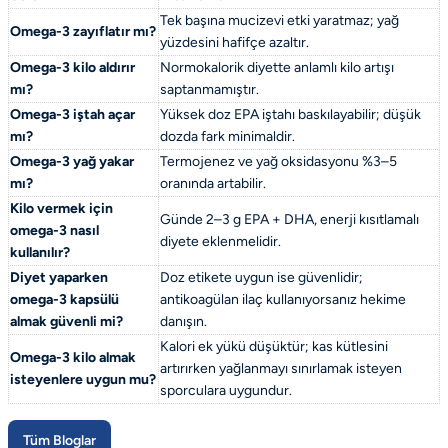
Tek başına mucizevi etki yaratmaz; yağ
Omega-3 zayıflatır mı?
yüzdesini hafifçe azaltır.
Omega-3 kilo aldırır
Normokalorik diyette anlamlı kilo artışı
mı?
saptanmamıştır.
Omega-3 iştah açar
Yüksek doz EPA iştahı baskılayabilir; düşük
mı?
dozda fark minimaldir.
Omega-3 yağ yakar
Termojenez ve yağ oksidasyonu %3–5
mı?
oranında artabilir.
Kilo vermek için
Günde 2–3 g EPA + DHA, enerji kısıtlamalı
omega-3 nasıl
diyete eklenmelidir.
kullanılır?
Diyet yaparken
Doz etikete uygun ise güvenlidir;
omega-3 kapsülü
antikoagülan ilaç kullanıyorsanız hekime
almak güvenli mi?
danışın.
Kalori ek yükü düşüktür; kas kütlesini
Omega-3 kilo almak
artırırken yağlanmayı sınırlamak isteyen
isteyenlere uygun mu?
sporculara uygundur.
Tüm Bloglar