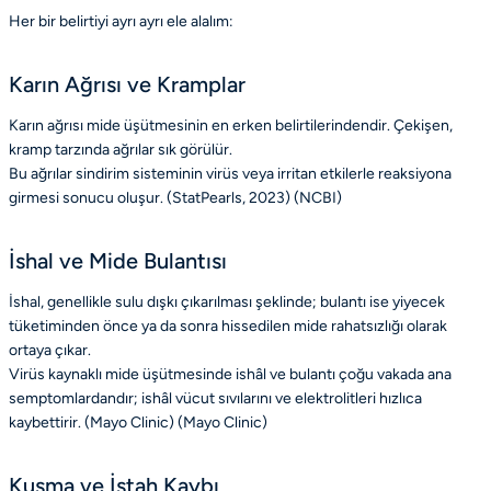
Her bir belirtiyi ayrı ayrı ele alalım:
Karın Ağrısı ve Kramplar
Karın ağrısı mide üşütmesinin en erken belirtilerindendir. Çekişen,
kramp tarzında ağrılar sık görülür.
Bu ağrılar sindirim sisteminin virüs veya irritan etkilerle reaksiyona
girmesi sonucu oluşur. (StatPearls, 2023) (
NCBI
)
İshal ve Mide Bulantısı
İshal, genellikle sulu dışkı çıkarılması şeklinde; bulantı ise yiyecek
tüketiminden önce ya da sonra hissedilen mide rahatsızlığı olarak
ortaya çıkar.
Virüs kaynaklı mide üşütmesinde ishâl ve bulantı çoğu vakada ana
semptomlardandır; ishâl vücut sıvılarını ve elektrolitleri hızlıca
kaybettirir. (Mayo Clinic) (
Mayo Clinic
)
Kusma ve İştah Kaybı