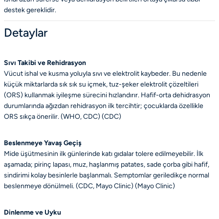
destek gereklidir.
Detaylar
Sıvı Takibi ve Rehidrasyon
Vücut ishal ve kusma yoluyla sıvı ve elektrolit kaybeder. Bu nedenle
küçük miktarlarda sık sık su içmek, tuz-şeker elektrolit çözeltileri
(ORS) kullanmak iyileşme sürecini hızlandırır. Hafif-orta dehidrasyon
durumlarında ağızdan rehidrasyon ilk tercihtir; çocuklarda özellikle
ORS sıkça önerilir. (WHO, CDC) (
CDC
)
Beslenmeye Yavaş Geçiş
Mide üşütmesinin ilk günlerinde katı gıdalar tolere edilmeyebilir. İlk
aşamada; pirinç lapası, muz, haşlanmış patates, sade çorba gibi hafif,
sindirimi kolay besinlerle başlanmalı. Semptomlar geriledikçe normal
beslenmeye dönülmeli. (CDC, Mayo Clinic) (
Mayo Clinic
)
Dinlenme ve Uyku