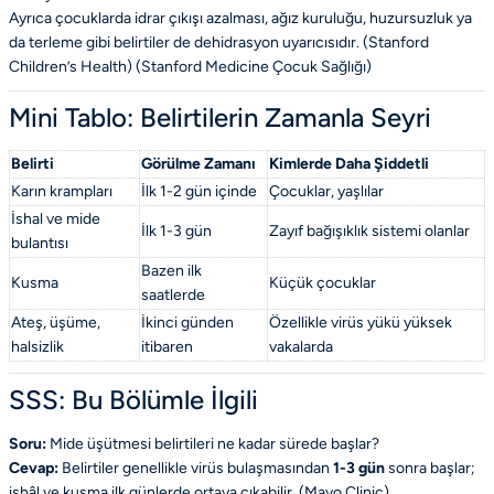
Ayrıca çocuklarda idrar çıkışı azalması, ağız kuruluğu, huzursuzluk ya
da terleme gibi belirtiler de dehidrasyon uyarıcısıdır. (Stanford
Children’s Health) (
Stanford Medicine Çocuk Sağlığı
)
Mini Tablo: Belirtilerin Zamanla Seyri
Belirti
Görülme Zamanı
Kimlerde Daha Şiddetli
Karın krampları
İlk 1-2 gün içinde
Çocuklar, yaşlılar
İshal ve mide
İlk 1-3 gün
Zayıf bağışıklık sistemi olanlar
bulantısı
Bazen ilk
Kusma
Küçük çocuklar
saatlerde
Ateş, üşüme,
İkinci günden
Özellikle virüs yükü yüksek
halsizlik
itibaren
vakalarda
SSS: Bu Bölümle İlgili
Soru:
Mide üşütmesi belirtileri ne kadar sürede başlar?
Cevap:
Belirtiler genellikle virüs bulaşmasından
1-3 gün
sonra başlar;
ishâl ve kusma ilk günlerde ortaya çıkabilir. (
Mayo Clinic
)