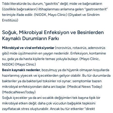
Tıbbi literatürde bu durum, “gastritis” değil; mide ve bağırsakların
(özellikle bağırsakların) iltihaplanması anlamına gelen “gastroenterit”
terimiyle ifade edilir. (NIDDK, Mayo Clinic) (
Diyabet ve Sindirim
Enstitüsü
)
Soğuk, Mikrobiyal Enfeksiyon ve Besinlerden
Kaynaklı Durumların Farkı
Mikrobiyal ve viral enfeksiyonlar
(norovirüs, rotavirüs, adenovirüs
gibi) mide üşütmesinin en yaygın nedenidir. Enfeksiyon, kontamine
su, gıda ya da hasta kişilerle temas yoluyla bulaşır. (Mayo Clinic,
NIDDK) (
Mayo Clinic
)
Besin kaynaklı nedenler
, bozulmuş ya da hijyenik olmayan koşullarda
hazırlanmış yiyecek ve içeceklerden geliyor olabilir. Bu tür durumlarda
bakteriler ya da bakteriyel toksinler rol oynar; semptomlar bazen
mikrobiyal enfeksiyondan daha ani başlar. (Medical News Today)
(
MedicalNewsToday
)
Soğuk içecekler ya da ani sıcaklık değişimleri tek başına tipik bir
mikrobiyal etken değil; daha çok vücudun bağışıklık tepkisini
zayıflatacak stres oluşturabilir. Ancak bu tür etkenler “direkt