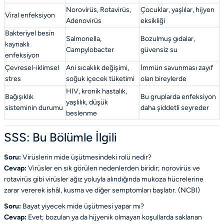
Norovirüs, Rotavirüs,
Çocuklar, yaşlılar, hijyen
Viral enfeksiyon
Adenovirüs
eksikliği
Bakteriyel besin
Salmonella,
Bozulmuş gıdalar,
kaynaklı
Campylobacter
güvensiz su
enfeksiyon
Çevresel-iklimsel
Ani sıcaklık değişimi,
İmmün savunması zayıf
stres
soğuk içecek tüketimi
olan bireylerde
HIV, kronik hastalık,
Bağışıklık
Bu gruplarda enfeksiyon
yaşlılık, düşük
sisteminin durumu
daha şiddetli seyreder
beslenme
SSS: Bu Bölümle İlgili
Soru:
Virüslerin mide üşütmesindeki rolü nedir?
Cevap:
Virüsler en sık görülen nedenlerden biridir; norovirüs ve
rotavirüs gibi virüsler ağız yoluyla alındığında mukoza hücrelerine
zarar vererek ishâl, kusma ve diğer semptomları başlatır. (
NCBI
)
Soru:
Bayat yiyecek mide üşütmesi yapar mı?
Cevap:
Evet; bozulan ya da hijyenik olmayan koşullarda saklanan