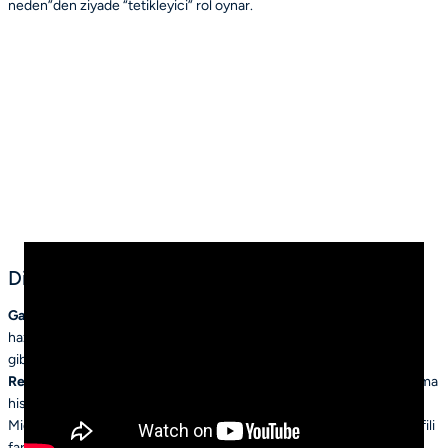
neden”den ziyade “tetikleyici” rol oynar.
Diğer Mide Rahatsızlıklarıyla Karışabilmesi
Gastrit
: Mide iç yüzeyinin iltihaplanmasıdır; genellikle mide ağrısı,
hazımsızlık, yanma gibi belirtiler verir. Gastroenterit ise ishal, kusma
gibi bağırsak semptomları da içerir. (
MedicalNewsToday
)
Reflü
: Yemek borusuna mide içeriğinin geri kaçması; genellikle yanma
hissi, göğüste ağrı ve bazen boğazda rahatsızlık ile karakterizedir.
Mide üşütmesinde bu tür belirtiler daha az görülür ve semptom profili
farklıdır.