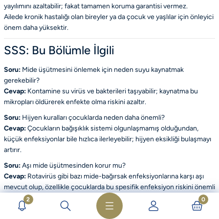
yayılımını azaltabilir; fakat tamamen koruma garantisi vermez.
Ailede kronik hastalığı olan bireyler ya da çocuk ve yaşlılar için önleyici
önem daha yüksektir.
SSS: Bu Bölümle İlgili
Soru:
Mide üşütmesini önlemek için neden suyu kaynatmak
gerekebilir?
Cevap:
Kontamine su virüs ve bakterileri taşıyabilir; kaynatma bu
mikropları öldürerek enfekte olma riskini azaltır.
Soru:
Hijyen kuralları çocuklarda neden daha önemli?
Cevap:
Çocukların bağışıklık sistemi olgunlaşmamış olduğundan,
küçük enfeksiyonlar bile hızlıca ilerleyebilir; hijyen eksikliği bulaşmayı
artırır.
Soru:
Aşı mide üşütmesinden korur mu?
Cevap:
Rotavirüs gibi bazı mide-bağırsak enfeksiyonlarına karşı aşı
mevcut olup, özellikle çocuklarda bu spesifik enfeksiyon riskini önemli
ölçüde azaltır.
2
0