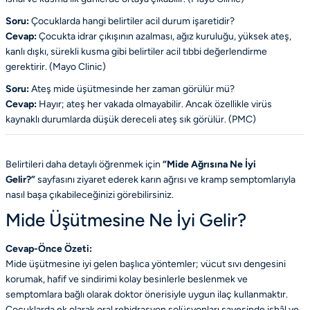
Soru:
Çocuklarda hangi belirtiler acil durum işaretidir?
Cevap:
Çocukta idrar çıkışının azalması, ağız kuruluğu, yüksek ateş,
kanlı dışkı, sürekli kusma gibi belirtiler acil tıbbi değerlendirme
gerektirir. (
Mayo Clinic
)
Soru:
Ateş mide üşütmesinde her zaman görülür mü?
Cevap:
Hayır; ateş her vakada olmayabilir. Ancak özellikle virüs
kaynaklı durumlarda düşük dereceli ateş sık görülür. (
PMC
)
Belirtileri daha detaylı öğrenmek için
“Mide Ağrısına Ne İyi
Gelir?”
sayfasını ziyaret ederek karın ağrısı ve kramp semptomlarıyla
nasıl başa çıkabileceğinizi görebilirsiniz.
Mide Üşütmesine Ne İyi Gelir?
Cevap-Önce Özeti:
Mide üşütmesine iyi gelen başlıca yöntemler; vücut sıvı dengesini
korumak, hafif ve sindirimi kolay besinlerle beslenmek ve
semptomlara bağlı olarak doktor önerisiyle uygun ilaç kullanmaktır.
Çocuklarda ek olarak oral rehidrasyon solüsyonları sayesinde ishâl ve