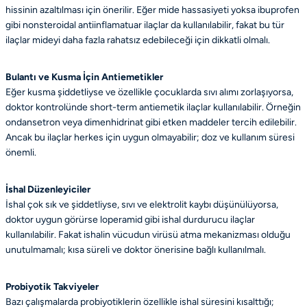
hissinin azaltılması için önerilir. Eğer mide hassasiyeti yoksa ibuprofen
gibi nonsteroidal antiinflamatuar ilaçlar da kullanılabilir, fakat bu tür
ilaçlar mideyi daha fazla rahatsız edebileceği için dikkatli olmalı.
Bulantı ve Kusma İçin Antiemetikler
Eğer kusma şiddetliyse ve özellikle çocuklarda sıvı alımı zorlaşıyorsa,
doktor kontrolünde short-term antiemetik ilaçlar kullanılabilir. Örneğin
ondansetron veya dimenhidrinat gibi etken maddeler tercih edilebilir.
Ancak bu ilaçlar herkes için uygun olmayabilir; doz ve kullanım süresi
önemli.
İshal Düzenleyiciler
İshal çok sık ve şiddetliyse, sıvı ve elektrolit kaybı düşünülüyorsa,
doktor uygun görürse loperamid gibi ishal durdurucu ilaçlar
kullanılabilir. Fakat ishalin vücudun virüsü atma mekanizması olduğu
unutulmamalı; kısa süreli ve doktor önerisine bağlı kullanılmalı.
Probiyotik Takviyeler
Bazı çalışmalarda probiyotiklerin özellikle ishal süresini kısalttığı;