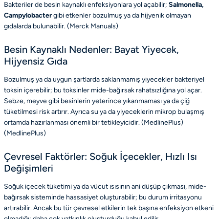
Bakteriler de besin kaynaklı enfeksiyonlara yol açabilir;
Salmonella,
Campylobacter
gibi etkenler bozulmuş ya da hijyenik olmayan
gıdalarda bulunabilir. (
Merck Manuals
)
Besin Kaynaklı Nedenler: Bayat Yiyecek,
Hijyensiz Gıda
Bozulmuş ya da uygun şartlarda saklanmamış yiyecekler bakteriyel
toksin içerebilir; bu toksinler mide-bağırsak rahatsızlığına yol açar.
Sebze, meyve gibi besinlerin yeterince yıkanmaması ya da çiğ
tüketilmesi risk artırır. Ayrıca su ya da yiyeceklerin mikrop bulaşmış
ortamda hazırlanması önemli bir tetikleyicidir. (MedlinePlus)
(
MedlinePlus
)
Çevresel Faktörler: Soğuk İçecekler, Hızlı Isı
Değişimleri
Soğuk içecek tüketimi ya da vücut ısısının ani düşüp çıkması, mide-
bağırsak sisteminde hassasiyet oluşturabilir; bu durum irritasyonu
artırabilir. Ancak bu tür çevresel etkilerin tek başına enfeksiyon etkeni
olmadığı; daha çok yatkınlık oluşturduğu kabul edilir.