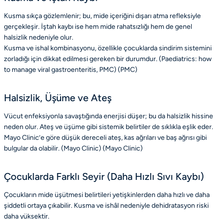
Kusma sıkça gözlemlenir; bu, mide içeriğini dışarı atma refleksiyle
gerçekleşir. İştah kaybı ise hem mide rahatsızlığı hem de genel
halsizlik nedeniyle olur.
Kusma ve ishal kombinasyonu, özellikle çocuklarda sindirim sistemini
zorladığı için dikkat edilmesi gereken bir durumdur. (Paediatrics: how
to manage viral gastroenteritis, PMC) (
PMC
)
Halsizlik, Üşüme ve Ateş
Vücut enfeksiyonla savaştığında enerjisi düşer; bu da halsizlik hissine
neden olur. Ateş ve üşüme gibi sistemik belirtiler de sıklıkla eşlik eder.
Mayo Clinic’e göre düşük dereceli ateş, kas ağrıları ve baş ağrısı gibi
bulgular da olabilir. (Mayo Clinic) (
Mayo Clinic
)
Çocuklarda Farklı Seyir (Daha Hızlı Sıvı Kaybı)
Çocukların mide üşütmesi belirtileri yetişkinlerden daha hızlı ve daha
şiddetli ortaya çıkabilir. Kusma ve ishâl nedeniyle dehidratasyon riski
daha yüksektir.