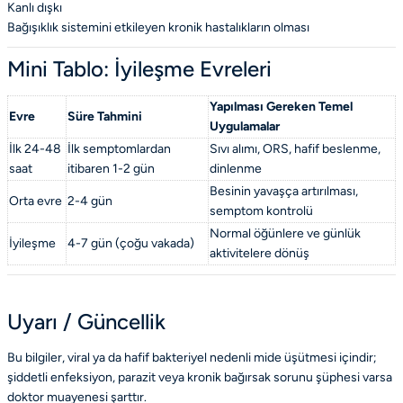
Kanlı dışkı
Bağışıklık sistemini etkileyen kronik hastalıkların olması
Mini Tablo: İyileşme Evreleri
Yapılması Gereken Temel
Evre
Süre Tahmini
Uygulamalar
İlk 24-48
İlk semptomlardan
Sıvı alımı, ORS, hafif beslenme,
saat
itibaren 1-2 gün
dinlenme
Besinin yavaşça artırılması,
Orta evre
2-4 gün
semptom kontrolü
Normal öğünlere ve günlük
İyileşme
4-7 gün (çoğu vakada)
aktivitelere dönüş
Uyarı / Güncellik
Bu bilgiler, viral ya da hafif bakteriyel nedenli mide üşütmesi içindir;
şiddetli enfeksiyon, parazit veya kronik bağırsak sorunu şüphesi varsa
doktor muayenesi şarttır.