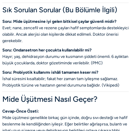
Sık Sorulan Sorular (Bu Bölümle İlgili)
Soru: Mide üşütmesine iyi gelen bitkisel çaylar güvenli midir?
Evet; nane, zencefil ve rezene çayları hafif semptomlarda destekleyici
olabilir. Ancak alerjisi olan kişilerde dikkat edilmeli. Doktor önerisi
gerekebilir.
Soru: Ondansetron her çocukta kullanılabilir mi?
Hayır; yaş, dehidrasyon durumu ve kusmanın şiddeti önemli. 6 aylıktan
büyük çocuklarda, doktor gözetiminde verilebilir. (
PMC
)
Soru: Probiyotik kullanımı ishâli tamamen keser mi?
İshal süresini kısaltabilir; fakat her zaman tam iyileşme sağlamaz.
Probiyotik türüne ve hastanın genel durumuna bağlıdır. (
Vikipedi
)
Mide Üşütmesi Nasıl Geçer?
Cevap-Önce Özeti:
Mide üşütmesi genellikle birkaç gün içinde, doğru sıvı desteği ve hafif
beslenme ile kendiliğinden iyileşir. Eğer belirtiler ağırlaşırsa, bulantı ve
ishal uzun sürerse veya dehidrasyon belirtileri ortaya çıkarsa tıbbi