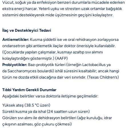
Vücut, soğuk ya da enfeksiyon benzeri durumlarla mücadele ederken
ekstra enerji harcar. Yeterli uyku ve stresten uzak ortamlar bağışıklık
sistemini destekleyerek mide üşütmesinin geçişini kolaylaştırır.
İlaç ve Destekleyici Tedavi
Antiemetikler:
Kusma şiddetli ise ve oral rehidrasyon zorlaşıyorsa
ondansetron gibi antiemetik ilaçlar doktor önerisiyle kullanılabilir.
(Çocuklarda yapılan çalışmalar, kusmayı azaltıp sıvı alımını
kolaylaştırdığını göstermiştir.) (
AAFP
)
Probiyotikler:
Bazı probiyotik türleri (örneğin
Lactobacillus
ya
da
Saccharomyces boulardii
) ishâl süresini kısaltabilir; ancak hangi
türün ne dozda etkili olacağına dair veri sınırlıdır. (
Texas Children’s
)
Tıbbi Yardım Gerekli Durumlar
Aşağıdaki belirtiler varsa doktorla iletişime geçilmelidir:
Yüksek ateş (38.5 °C üzeri)
Sürekli kusma ya da ishal (24 saatten uzun süren)
Görülen sıvı alımı ile dehidrasyon belirtileri (ağız kuruluğu, idrar
çıkışının azalması, göz çukuru çökmesi)