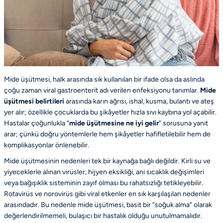
Mide üşütmesi, halk arasında sık kullanılan bir ifade olsa da aslında
çoğu zaman viral gastroenterit adı verilen enfeksiyonu tanımlar.
Mide
üşütmesi belirtileri
arasında karın ağrısı, ishal, kusma, bulantı ve ateş
yer alır; özellikle çocuklarda bu şikâyetler hızla sıvı kaybına yol açabilir.
Hastalar çoğunlukla “
mide üşütmesine ne iyi gelir
” sorusuna yanıt
arar; çünkü doğru yöntemlerle hem şikâyetler hafifletilebilir hem de
komplikasyonlar önlenebilir.
Mide üşütmesinin nedenleri tek bir kaynağa bağlı değildir. Kirli su ve
yiyeceklerle alınan virüsler, hijyen eksikliği, ani sıcaklık değişimleri
veya bağışıklık sisteminin zayıf olması bu rahatsızlığı tetikleyebilir.
Rotavirüs ve norovirüs gibi viral etkenler en sık karşılaşılan nedenler
arasındadır. Bu nedenle mide üşütmesi, basit bir “soğuk alma” olarak
değerlendirilmemeli, bulaşıcı bir hastalık olduğu unutulmamalıdır.