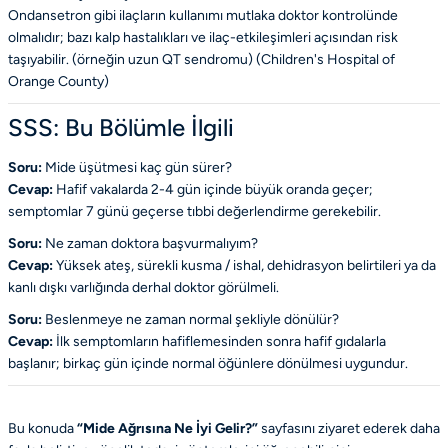
Ondansetron gibi ilaçların kullanımı mutlaka doktor kontrolünde
olmalıdır; bazı kalp hastalıkları ve ilaç-etkileşimleri açısından risk
taşıyabilir. (örneğin uzun QT sendromu) (
Children's Hospital of
Orange County
)
SSS: Bu Bölümle İlgili
Soru:
Mide üşütmesi kaç gün sürer?
Cevap:
Hafif vakalarda 2-4 gün içinde büyük oranda geçer;
semptomlar 7 günü geçerse tıbbi değerlendirme gerekebilir.
Soru:
Ne zaman doktora başvurmalıyım?
Cevap:
Yüksek ateş, sürekli kusma / ishal, dehidrasyon belirtileri ya da
kanlı dışkı varlığında derhal doktor görülmeli.
Soru:
Beslenmeye ne zaman normal şekliyle dönülür?
Cevap:
İlk semptomların hafiflemesinden sonra hafif gıdalarla
başlanır; birkaç gün içinde normal öğünlere dönülmesi uygundur.
Bu konuda
“Mide Ağrısına Ne İyi Gelir?”
sayfasını ziyaret ederek daha