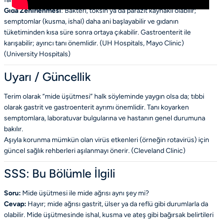
Gıda Zehirlenmesi
: Bakteri, toksin ya da parazit kaynaklı olabilir;
semptomlar (kusma, ishal) daha ani başlayabilir ve gıdanın
tüketiminden kısa süre sonra ortaya çıkabilir. Gastroenterit ile
karışabilir; ayırıcı tanı önemlidir. (UH Hospitals, Mayo Clinic)
(
University Hospitals
)
Uyarı / Güncellik
Terim olarak “mide üşütmesi” halk söyleminde yaygın olsa da; tıbbi
olarak gastrit ve gastroenterit ayrımı önemlidir. Tanı koyarken
semptomlara, laboratuvar bulgularına ve hastanın genel durumuna
bakılır.
Aşıyla korunma mümkün olan virüs etkenleri (örneğin rotavirüs) için
güncel sağlık rehberleri aşılanmayı önerir. (
Cleveland Clinic
)
SSS: Bu Bölümle İlgili
Soru:
Mide üşütmesi ile mide ağrısı aynı şey mi?
Cevap:
Hayır; mide ağrısı gastrit, ülser ya da reflü gibi durumlarla da
olabilir. Mide üşütmesinde ishal, kusma ve ateş gibi bağırsak belirtileri