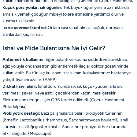
kullanılmamalı çünkü besin çeşitliliği az. (
Cincinnati Çocuk Hastanesi
)
Küçük porsiyonlar, sık öğünler:
Tek büyük öğün yerine az miktarda
ama sık yemek çocuğun mideyi tolere etmesine yardımcı olur ve
kusma riski azalır.
Isı ve çevresel kontrol:
Ortam ısısı rahat olmalı; soğuk, cereyanlı
alanlardan kaçınılmalı.
İshal ve Mide Bulantısına Ne İyi Gelir?
Antiemetik kullanımı:
Eğer bulantı ve kusma şiddetli ve sürekli ise,
ağız yoluyla ondansetron gibi antiemetik ilaçlar doktor gözetiminde
kullanılabilir. Bu tür ilaç kullanımı sıvı alımını kolaylaştırır ve hastaneye
yatış ihtiyacını azaltır. (
AAFP
)
Dikkatli sıvı alımı:
İshal durumunda sık sık küçük yudumlarla sıvı
verilmesi; şekerli veya asitli içeceklerden kaçınılması gerekir.
Elektronların dengesi için ORS tercih edilmeli. (
Çocuk Hastanesi
Philadelphia
)
Probiyotik desteği:
Bazı çalışmalarda belirli probiyotik türlerinin
(örneğin Lactobacillus rhamnosus, Saccharomyces boulardii) ishâl
süresini kısalttığı gösterilmiştir. Ancak her probiyotik her durumda
etkili değildir. (
Medscape
)