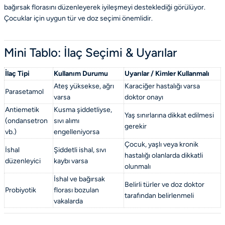
bağırsak florasını düzenleyerek iyileşmeyi desteklediği görülüyor.
Çocuklar için uygun tür ve doz seçimi önemlidir.
Mini Tablo: İlaç Seçimi & Uyarılar
İlaç Tipi
Kullanım Durumu
Uyarılar / Kimler Kullanmalı
Ateş yüksekse, ağrı
Karaciğer hastalığı varsa
Parasetamol
varsa
doktor onayı
Antiemetik
Kusma şiddetliyse,
Yaş sınırlarına dikkat edilmesi
(ondansetron
sıvı alımı
gerekir
vb.)
engelleniyorsa
Çocuk, yaşlı veya kronik
İshal
Şiddetli ishal, sıvı
hastalığı olanlarda dikkatli
düzenleyici
kaybı varsa
olunmalı
İshal ve bağırsak
Belirli türler ve doz doktor
Probiyotik
florası bozulan
tarafından belirlenmeli
vakalarda