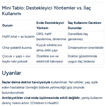
Mini Tablo: Destekleyici Yöntemler vs. İlaç
Kullanımı
Evde Destekleyici
İlaç Kullanımı Gereken
Durum
Yöntem
Durumlar
ORS, hafif
Genellikle ilaç
Hafif ishal + az bulantı
beslenme, dinlenme
gerekmez
Küçük sıklıkta sıvı
Orta-şiddetli kusma
Ondansetron önerilebilir
alma, bitki çayı
Çocuk + yaşlı + sıvı
Özellikle sıvı ve
Doktor gözetiminde
kaybı riski yüksek
elektrolit takviyesi
uygun ilaç tedavisi
Uyarılar
İlaçlar daima doktor tavsiyesiyle
kullanılmalı. Yan etkiler, yaş, eşlik
eden hastalıklar (örneğin böbrek yetmezliği) göz önünde
bulundurulmalı.
Antibiyotikler viral mide üşütmesinde etkili değildir
; yanlış kullanım
direnç riskini artırır. (
Children's Health
)