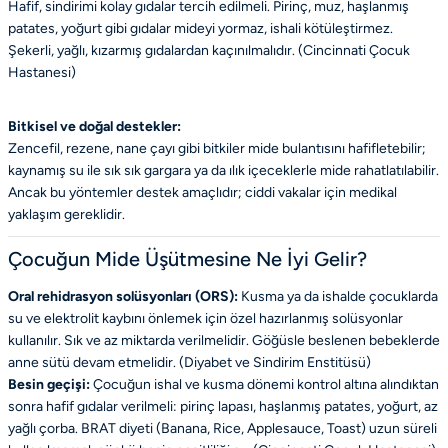
Hafif, sindirimi kolay gıdalar tercih edilmeli. Pirinç, muz, haşlanmış
patates, yoğurt gibi gıdalar mideyi yormaz, ishali kötüleştirmez.
Şekerli, yağlı, kızarmış gıdalardan kaçınılmalıdır. (
Cincinnati Çocuk
Hastanesi
)
Bitkisel ve doğal destekler:
Zencefil, rezene, nane çayı gibi bitkiler mide bulantısını hafifletebilir;
kaynamış su ile sık sık gargara ya da ılık içeceklerle mide rahatlatılabilir.
Ancak bu yöntemler destek amaçlıdır; ciddi vakalar için medikal
yaklaşım gereklidir.
Çocuğun Mide Üşütmesine Ne İyi Gelir?
Oral rehidrasyon solüsyonları (ORS):
Kusma ya da ishalde çocuklarda
su ve elektrolit kaybını önlemek için özel hazırlanmış solüsyonlar
kullanılır. Sık ve az miktarda verilmelidir. Göğüsle beslenen bebeklerde
anne sütü devam etmelidir. (
Diyabet ve Sindirim Enstitüsü
)
Besin geçişi:
Çocuğun ishal ve kusma dönemi kontrol altına alındıktan
sonra hafif gıdalar verilmeli: pirinç lapası, haşlanmış patates, yoğurt, az
yağlı çorba. BRAT diyeti (Banana, Rice, Applesauce, Toast) uzun süreli