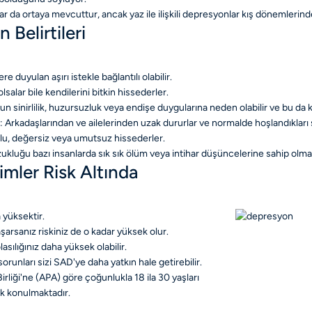
ar da ortaya mevcuttur, ancak yaz ile ilişkili depresyonlar kış dönemlerin
elirtileri
 duyulan aşırı istekle bağlantılı olabilir.
salar bile kendilerini bitkin hissederler.
 sinirlilik, huzursuzluk veya endişe duygularına neden olabilir ve bu da ko
er: Arkadaşlarından ve ailelerinden uzak dururlar ve normalde hoşlandıkları s
suçlu, değersiz veya umutsuz hissederler.
ğu bazı insanlarda sık sık ölüm veya intihar düşüncelerine sahip olmaya 
mler Risk Altında
 yüksektir.
rsanız riskiniz de o kadar yüksek olur.
ılığınız daha yüksek olabilir.
sorunları sizi SAD'ye daha yatkın hale getirebilir.
irliği'ne (APA) göre çoğunlukla 18 ila 30 yaşları
ak konulmaktadır.