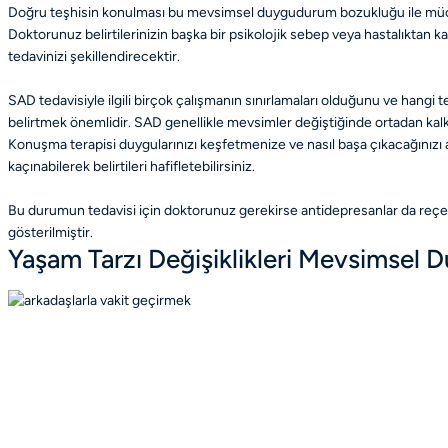
Doğru teşhisin konulması bu mevsimsel duygudurum bozukluğu ile mücade
Doktorunuz belirtilerinizin başka bir psikolojik sebep veya hastalıkt
tedavinizi şekillendirecektir.
SAD tedavisiyle ilgili birçok çalışmanın sınırlamaları olduğunu ve hangi
belirtmek önemlidir. SAD genellikle mevsimler değiştiğinde ortadan kalkar,
Konuşma terapisi duygularınızı keşfetmenize ve nasıl başa çıkacağınızı 
kaçınabilerek belirtileri hafifletebilirsiniz.
Bu durumun tedavisi için doktorunuz gerekirse antidepresanlar da reçete ed
gösterilmiştir.
Yaşam Tarzı Değişiklikleri Mevsimsel 