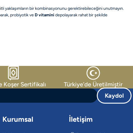
i yaklaşımların bir kombinasyonunu gerektirebileceğini unutmayın.
parak, probiyotik ve
D vitamini
depolayarak rahat bir şekilde
e Koşer Sertifikalı
Türkiye’de Üretilmiştir
Kaydol
Kurumsal
İletişim