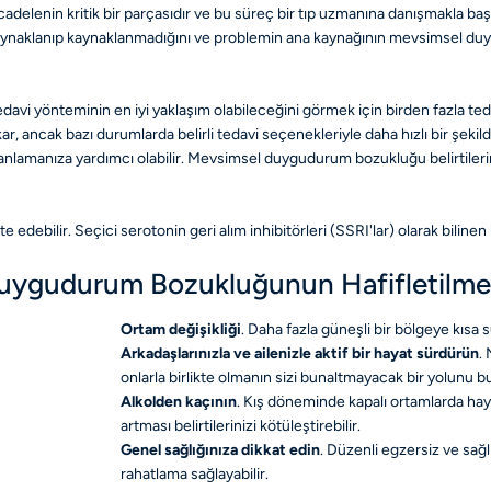
lenin kritik bir parçasıdır ve bu süreç bir tıp uzmanına danışmakla başl
an kaynaklanıp kaynaklanmadığını ve problemin ana kaynağının mevsimsel
 tedavi yönteminin en iyi yaklaşım olabileceğini görmek için birden fazla t
 ancak bazı durumlarda belirli tedavi seçenekleriyle daha hızlı bir şekilde
anlamanıza yardımcı olabilir. Mevsimsel duygudurum bozukluğu belirtilerin
ebilir. Seçici serotonin geri alım inhibitörleri (SSRI'lar) olarak bilinen 
Duygudurum Bozukluğunun Hafifletilmes
Ortam değişikliği
. Daha fazla güneşli bir bölgeye kısa sü
Arkadaşlarınızla ve ailenizle aktif bir hayat sürdürün
.
onlarla birlikte olmanın sizi bunaltmayacak bir yolunu b
Alkolden kaçının
. Kış döneminde kapalı ortamlarda haya
artması belirtilerinizi kötüleştirebilir.
Genel sağlığınıza dikkat edin
. Düzenli egzersiz ve sa
rahatlama sağlayabilir.