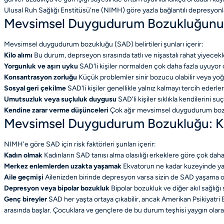
Ulusal Ruh Sağlığı Enstitüsü'ne (NIMH) göre yazla bağlantılı depresyonl
Mevsimsel Duygudurum Bozukluğunun B
Mevsimsel duygudurum bozukluğu (SAD) belirtileri şunları içerir:
Kilo alımı
Bu durum, deprseyon sırasında tatlı ve nişastalı rahat yiyeceklere
Yorgunluk ve aşırı uyku
SAD'li kişiler normalden çok daha fazla uyuyor ol
Konsantrasyon zorluğu
Küçük problemler sinir bozucu olabilir veya yoğun
Sosyal geri çekilme
SAD'li kişiler genellikle yalnız kalmayı tercih ederl
Umutsuzluk veya suçluluk duygusu
SAD'li kişiler sıklıkla kendilerini 
Kendine zarar verme düşünceleri
Çok ağır mevsimsel duygudurum bozuklu
Mevsimsel Duygudurum Bozukluğu: Ki
NIMH'e göre SAD için risk faktörleri şunları içerir:
Kadın olmak
Kadınların SAD tanısı alma olasılığı erkeklere göre çok daha
Merkez enlemlerden uzakta yaşamak
Ekvatorun ne kadar kuzeyinde yaşa
Aile geçmişi
Ailenizden birinde depresyon varsa sizin de SAD yaşama olas
Depresyon veya bipolar bozukluk
Bipolar bozukluk ve diğer akıl sağlığı 
Genç bireyler
SAD her yaşta ortaya çıkabilir, ancak Amerikan Psikiyatri B
arasında başlar. Çocuklara ve gençlere de bu durum teşhisi yaygın olar