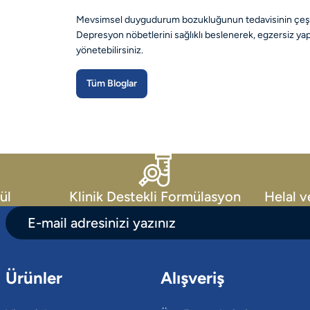
Mevsimsel duygudurum bozukluğunun tedavisinin çeşitl
Depresyon nöbetlerini sağlıklı beslenerek, egzersiz ya
yönetebilirsiniz.
Tüm Bloglar
ül
Klinik Destekli Formülasyon
Helal v
Ürünler
Alışveriş