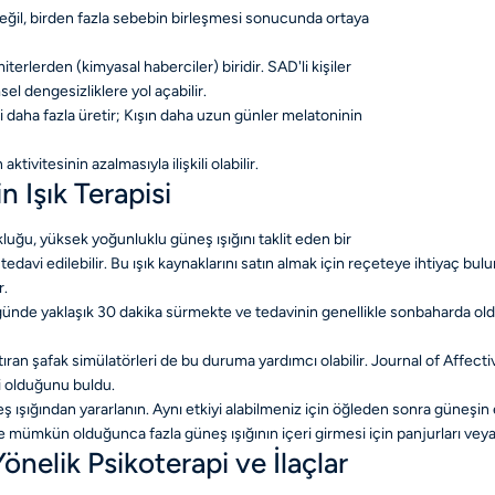
ğil, birden fazla sebebin birleşmesi sonucunda ortaya
rlerden (kimyasal haberciler) biridir. SAD'li kişiler
l dengesizliklere yol açabilir.
 daha fazla üretir; Kışın daha uzun günler melatoninin
ktivitesinin azalmasıyla ilişkili olabilir.
Işık Terapisi
ğu, yüksek yoğunluklu güneş ışığını taklit eden bir
tedavi edilebilir. Bu ışık kaynaklarını satın almak için reçeteye ihtiyaç bu
r.
ikle günde yaklaşık 30 dakika sürmekte ve tedavinin genellikle sonbaharda 
ran şafak simülatörleri de bu duruma yardımcı olabilir. Journal of Affecti
ili olduğunu buldu.
ş ışığından yararlanın. Aynı etkiyi alabilmeniz için öğleden sonra güneşin
 mümkün olduğunca fazla güneş ışığının içeri girmesi için panjurları vey
elik Psikoterapi ve İlaçlar