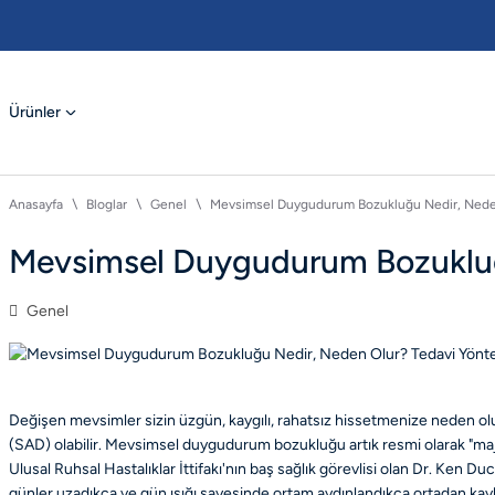
Ürünler
Anasayfa
Bloglar
Genel
Mevsimsel Duygudurum Bozukluğu Nedir, Neden
Mevsimsel Duygudurum Bozukluğu
Genel
Değişen mevsimler sizin üzgün, kaygılı, rahatsız hissetmenize nede
(SAD) olabilir. Mevsimsel duygudurum bozukluğu artık resmi olarak "majör
Ulusal Ruhsal Hastalıklar İttifakı'nın baş sağlık görevlisi olan Dr. Ken
günler uzadıkça ve gün ışığı sayesinde ortam aydınlandıkça ortadan ka