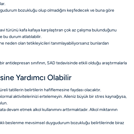
ar.
 duygudurum bozukluğu olup olmadığını keşfedecek ve buna göre
edavi türünü kafa kafaya karşılaştıran çok az çalışma bulunduğunu
 bu durum atlatılabilir.
e neden olan tetikleyicileri tanımlayabiliyorsanız bunlardan
bir antidepresan sınıfının, SAD tedavisinde etkili olduğu araştırmalarla
ine Yardımcı Olabilir
reli tatillerin belirtilerin hafiflemesine faydası olacaktır.
 Normal aktivitelerinizi ertelemeyin. Aileniz büyük bir stres kaynağıysa,
ulun.
ta devam etmek alkol kullanımını arttırmaktadır. Alkol miktarının
ğlıklı beslenme mevsimsel duygudurum bozukluğu belirtilerinde biraz