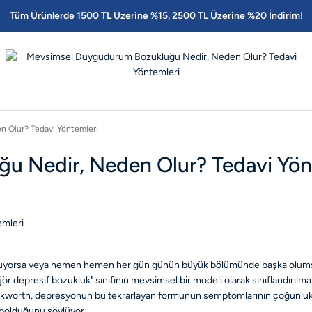
Tüm Ürünlerde 1500 TL Üzerine %15, 2500 TL Üzerine %20 İndirim!
 Olur? Tedavi Yöntemleri
 Nedir, Neden Olur? Tedavi Yön
n oluyorsa veya hemen hemen her gün günün büyük bölümünde başka olu
 depresif bozukluk" sınıfının mevsimsel bir modeli olarak sınıflandırılma
 Duckworth, depresyonun bu tekrarlayan formunun semptomlarının çoğunlukla
ybolduğunu söylüyor.