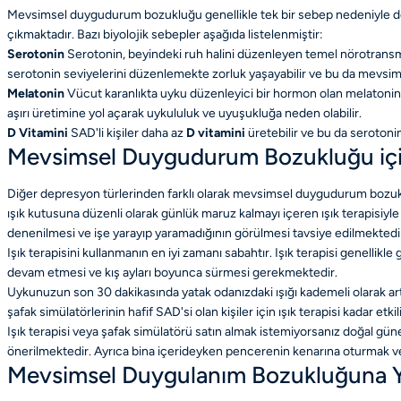
Mevsimsel duygudurum bozukluğu genellikle tek bir sebep nedeniyle de
çıkmaktadır. Bazı biyolojik sebepler aşağıda listelenmiştir:
Serotonin
Serotonin, beyindeki ruh halini düzenleyen temel nörotransmite
serotonin seviyelerini düzenlemekte zorluk yaşayabilir ve bu da mevsimse
Melatonin
Vücut karanlıkta uyku düzenleyici bir hormon olan melatonini
aşırı üretimine yol açarak uykululuk ve uyuşukluğa neden olabilir.
D Vitamini
SAD'li kişiler daha az
D
vita
mini
üretebilir ve bu da serotonin a
Mevsimsel Duygudurum Bozukluğu için 
Diğer depresyon türlerinden farklı olarak mevsimsel duygudurum bozuklu
ışık kutusuna düzenli olarak günlük maruz kalmayı içeren ışık terapisiyle 
denenilmesi ve işe yarayıp yaramadığının görülmesi tavsiye edilmektedi
Işık terapisini kullanmanın en iyi zamanı sabahtır. Işık terapisi genell
devam etmesi ve kış ayları boyunca sürmesi gerekmektedir.
Uykunuzun son 30 dakikasında yatak odanızdaki ışığı kademeli olarak artı
şafak simülatörlerinin hafif SAD'si olan kişiler için ışık terapisi kadar etk
Işık terapisi veya şafak simülatörü satın almak istemiyorsanız doğal güne
önerilmektedir. Ayrıca bina içerideyken pencerenin kenarına oturmak ve
Mevsimsel Duygulanım Bozukluğuna Yön