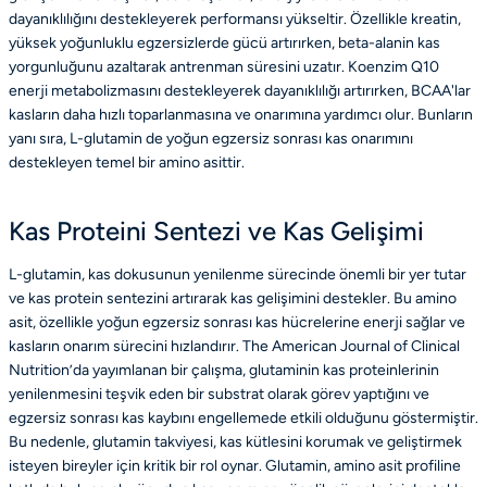
dayanıklılığını destekleyerek performansı yükseltir. Özellikle kreatin,
yüksek yoğunluklu egzersizlerde gücü artırırken, beta-alanin kas
yorgunluğunu azaltarak antrenman süresini uzatır. Koenzim Q10
enerji metabolizmasını destekleyerek dayanıklılığı artırırken, BCAA'lar
kasların daha hızlı toparlanmasına ve onarımına yardımcı olur. Bunların
yanı sıra, L-glutamin de yoğun egzersiz sonrası kas onarımını
destekleyen temel bir amino asittir.
Kas Proteini Sentezi ve Kas Gelişimi
L-glutamin, kas dokusunun yenilenme sürecinde önemli bir yer tutar
ve kas protein sentezini artırarak kas gelişimini destekler. Bu amino
asit, özellikle yoğun egzersiz sonrası kas hücrelerine enerji sağlar ve
kasların onarım sürecini hızlandırır. The American Journal of Clinical
Nutrition’da yayımlanan bir çalışma, glutaminin kas proteinlerinin
yenilenmesini teşvik eden bir substrat olarak görev yaptığını ve
egzersiz sonrası kas kaybını engellemede etkili olduğunu göstermiştir.
Bu nedenle, glutamin takviyesi, kas kütlesini korumak ve geliştirmek
isteyen bireyler için kritik bir rol oynar. Glutamin, amino asit profiline