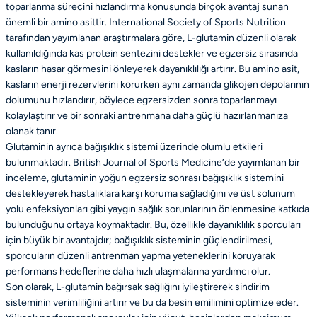
toparlanma sürecini hızlandırma konusunda birçok avantaj sunan
önemli bir amino asittir. International Society of Sports Nutrition
tarafından yayımlanan araştırmalara göre, L-glutamin düzenli olarak
kullanıldığında kas protein sentezini destekler ve egzersiz sırasında
kasların hasar görmesini önleyerek dayanıklılığı artırır. Bu amino asit,
kasların enerji rezervlerini korurken aynı zamanda glikojen depolarının
dolumunu hızlandırır, böylece egzersizden sonra toparlanmayı
kolaylaştırır ve bir sonraki antrenmana daha güçlü hazırlanmanıza
olanak tanır.
Glutaminin ayrıca bağışıklık sistemi üzerinde olumlu etkileri
bulunmaktadır. British Journal of Sports Medicine’de yayımlanan bir
inceleme, glutaminin yoğun egzersiz sonrası bağışıklık sistemini
destekleyerek hastalıklara karşı koruma sağladığını ve üst solunum
yolu enfeksiyonları gibi yaygın sağlık sorunlarının önlenmesine katkıda
bulunduğunu ortaya koymaktadır. Bu, özellikle dayanıklılık sporcuları
için büyük bir avantajdır; bağışıklık sisteminin güçlendirilmesi,
sporcuların düzenli antrenman yapma yeteneklerini koruyarak
performans hedeflerine daha hızlı ulaşmalarına yardımcı olur.
Son olarak, L-glutamin bağırsak sağlığını iyileştirerek sindirim
sisteminin verimliliğini artırır ve bu da besin emilimini optimize eder.