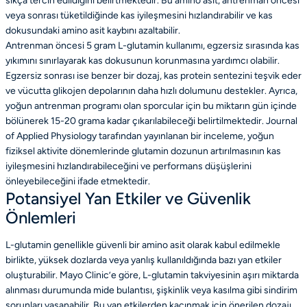
sıkça tercih edildiğini belirtmektedir. Bu amino asit, antrenman öncesi
veya sonrası tüketildiğinde kas iyileşmesini hızlandırabilir ve kas
dokusundaki amino asit kaybını azaltabilir.
Antrenman öncesi 5 gram L-glutamin kullanımı, egzersiz sırasında kas
yıkımını sınırlayarak kas dokusunun korunmasına yardımcı olabilir.
Egzersiz sonrası ise benzer bir dozaj, kas protein sentezini teşvik eder
ve vücutta glikojen depolarının daha hızlı dolumunu destekler. Ayrıca,
yoğun antrenman programı olan sporcular için bu miktarın gün içinde
bölünerek 15-20 grama kadar çıkarılabileceği belirtilmektedir. Journal
of Applied Physiology tarafından yayınlanan bir inceleme, yoğun
fiziksel aktivite dönemlerinde glutamin dozunun artırılmasının kas
iyileşmesini hızlandırabileceğini ve performans düşüşlerini
önleyebileceğini ifade etmektedir.
Potansiyel Yan Etkiler ve Güvenlik
Önlemleri
L-glutamin genellikle güvenli bir amino asit olarak kabul edilmekle
birlikte, yüksek dozlarda veya yanlış kullanıldığında bazı yan etkiler
oluşturabilir. Mayo Clinic’e göre, L-glutamin takviyesinin aşırı miktarda
alınması durumunda mide bulantısı, şişkinlik veya kasılma gibi sindirim
sorunları yaşanabilir. Bu yan etkilerden kaçınmak için önerilen dozajı