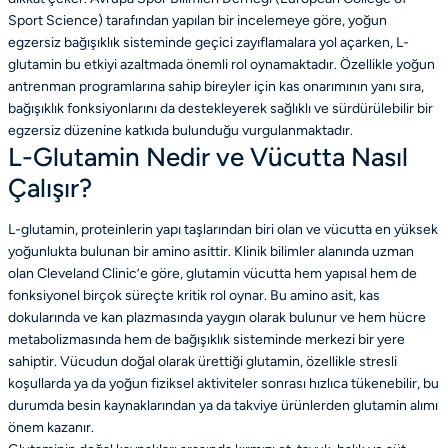
Sport Science) tarafından yapılan bir incelemeye göre, yoğun
egzersiz bağışıklık sisteminde geçici zayıflamalara yol açarken, L-
glutamin bu etkiyi azaltmada önemli rol oynamaktadır. Özellikle yoğun
antrenman programlarına sahip bireyler için kas onarımının yanı sıra,
bağışıklık fonksiyonlarını da destekleyerek sağlıklı ve sürdürülebilir bir
egzersiz düzenine katkıda bulunduğu vurgulanmaktadır.
L-Glutamin Nedir ve Vücutta Nasıl
Çalışır?
L-glutamin, proteinlerin yapı taşlarından biri olan ve vücutta en yüksek
yoğunlukta bulunan bir amino asittir. Klinik bilimler alanında uzman
olan Cleveland Clinic’e göre, glutamin vücutta hem yapısal hem de
fonksiyonel birçok süreçte kritik rol oynar. Bu amino asit, kas
dokularında ve kan plazmasında yaygın olarak bulunur ve hem hücre
metabolizmasında hem de bağışıklık sisteminde merkezi bir yere
sahiptir. Vücudun doğal olarak ürettiği glutamin, özellikle stresli
koşullarda ya da yoğun fiziksel aktiviteler sonrası hızlıca tükenebilir, bu
durumda besin kaynaklarından ya da takviye ürünlerden glutamin alımı
önem kazanır.