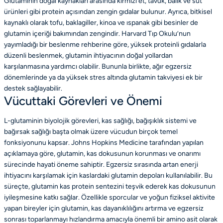
Glutaminin doğal kaynakları arasında kırmızı et, tavuk, balık ve süt
ürünleri gibi protein açısından zengin gıdalar bulunur. Ayrıca, bitkisel
kaynaklı olarak tofu, baklagiller, kinoa ve ıspanak gibi besinler de
glutamin içeriği bakımından zengindir. Harvard Tıp Okulu’nun
yayımladığı bir beslenme rehberine göre, yüksek proteinli gıdalarla
düzenli beslenmek, glutamin ihtiyacının doğal yollardan
karşılanmasına yardımcı olabilir. Bununla birlikte, ağır egzersiz
dönemlerinde ya da yüksek stres altında glutamin takviyesi ek bir
destek sağlayabilir.
Vücuttaki Görevleri ve Önemi
L-glutaminin biyolojik görevleri, kas sağlığı, bağışıklık sistemi ve
bağırsak sağlığı başta olmak üzere vücudun birçok temel
fonksiyonunu kapsar. Johns Hopkins Medicine tarafından yapılan
açıklamaya göre, glutamin, kas dokusunun korunması ve onarımı
sürecinde hayati öneme sahiptir. Egzersiz sırasında artan enerji
ihtiyacını karşılamak için kaslardaki glutamin depoları kullanılabilir. Bu
süreçte, glutamin kas protein sentezini teşvik ederek kas dokusunun
iyileşmesine katkı sağlar. Özellikle sporcular ve yoğun fiziksel aktivite
yapan bireyler için glutamin, kas dayanıklılığını artırma ve egzersiz
sonrası toparlanmayı hızlandırma amacıyla önemli bir amino asit olarak