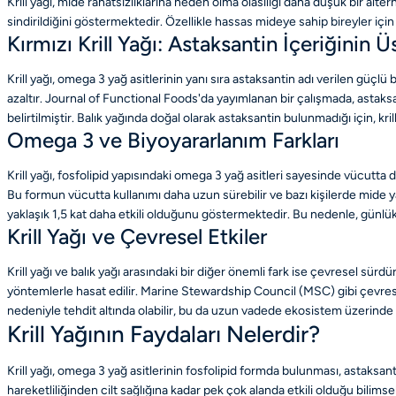
Krill yağı, mide rahatsızlıklarına neden olma olasılığı daha düşük bir altern
sindirildiğini göstermektedir. Özellikle hassas mideye sahip bireyler için 
Kırmızı Krill Yağı: Astaksantin İçeriğinin 
Krill yağı, omega 3 yağ asitlerinin yanı sıra astaksantin adı verilen güçlü 
azaltır. Journal of Functional Foods'da yayımlanan bir çalışmada, astaksa
belirtilmiştir. Balık yağında doğal olarak astaksantin bulunmadığı için, k
Omega 3 ve Biyoyararlanım Farkları
Krill yağı, fosfolipid yapısındaki omega 3 yağ asitleri sayesinde vücutta 
Bu formun vücutta kullanımı daha uzun sürebilir ve bazı kişilerde mide yan
yaklaşık 1,5 kat daha etkili olduğunu göstermektedir. Bu nedenle, günlük o
Krill Yağı ve Çevresel Etkiler
Krill yağı ve balık yağı arasındaki bir diğer önemli fark ise çevresel sürd
yöntemlerle hasat edilir. Marine Stewardship Council (MSC) gibi çevresel oto
nedeniyle tehdit altında olabilir, bu da uzun vadede ekosistem üzerinde o
Krill Yağının Faydaları Nelerdir?
Krill yağı, omega 3 yağ asitlerinin fosfolipid formda bulunması, astaksant
hareketliliğinden cilt sağlığına kadar pek çok alanda etkili olduğu bilims