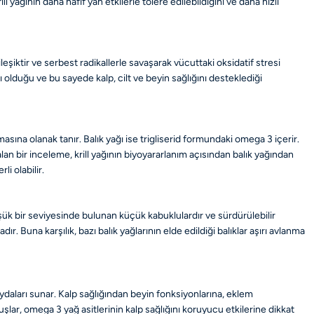
l yağının daha hafif yan etkilerle tolere edilebildiğini ve daha hızlı
ileşiktir ve serbest radikallerle savaşarak vücuttaki oksidatif stresi
 olduğu ve bu sayede kalp, cilt ve beyin sağlığını desteklediği
asına olanak tanır. Balık yağı ise trigliserid formundaki omega 3 içerir.
lan bir inceleme, krill yağının biyoyararlanım açısından balık yağından
i olabilir.
 düşük bir seviyesinde bulunan küçük kabuklulardır ve sürdürülebilir
r. Buna karşılık, bazı balık yağlarının elde edildiği balıklar aşırı avlanma
aydaları sunar. Kalp sağlığından beyin fonksiyonlarına, eklem
uşlar, omega 3 yağ asitlerinin kalp sağlığını koruyucu etkilerine dikkat