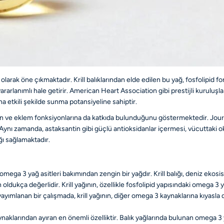
iri olarak öne çıkmaktadır. Krill balıklarından elde edilen bu yağ, fosfolip
ararlanımlı hale getirir. American Heart Association gibi prestijli kuruluşla
ha etkili şekilde sunma potansiyeline sahiptir.
eyin ve eklem fonksiyonlarına da katkıda bulunduğunu göstermektedir. Journa
nı zamanda, astaksantin gibi güçlü antioksidanlar içermesi, vücuttaki oksida
ı sağlamaktadır.
, omega 3 yağ asitleri bakımından zengin bir yağdır. Krill balığı, deniz eko
ldukça değerlidir. Krill yağının, özellikle fosfolipid yapısındaki omega 3 y
 yayımlanan bir çalışmada, krill yağının, diğer omega 3 kaynaklarına kıyasl
naklarından ayıran en önemli özelliktir. Balık yağlarında bulunan omega 3 ya