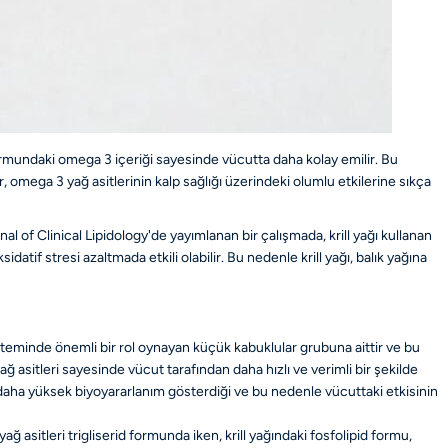
id formundaki omega 3 içeriği sayesinde vücutta daha kolay emilir. Bu
r, omega 3 yağ asitlerinin kalp sağlığı üzerindeki olumlu etkilerine sıkça
l of Clinical Lipidology'de yayımlanan bir çalışmada, krill yağı kullanan
tif stresi azaltmada etkili olabilir. Bu nedenle krill yağı, balık yağına
sisteminde önemli bir rol oynayan küçük kabuklular grubuna aittir ve bu
ağ asitleri sayesinde vücut tarafından daha hızlı ve verimli bir şekilde
a daha yüksek biyoyararlanım gösterdiği ve bu nedenle vücuttaki etkisinin
ğ asitleri trigliserid formunda iken, krill yağındaki fosfolipid formu,