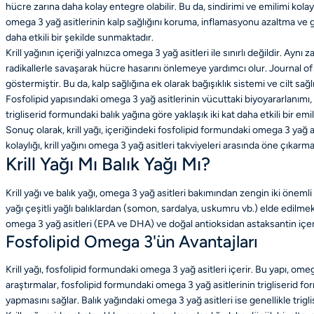
hücre zarına daha kolay entegre olabilir. Bu da, sindirimi ve emilimi kolayl
omega 3 yağ asitlerinin kalp sağlığını koruma, inflamasyonu azaltma ve g
daha etkili bir şekilde sunmaktadır.
Krill yağının içeriği yalnızca omega 3 yağ asitleri ile sınırlı değildir. Ay
radikallerle savaşarak hücre hasarını önlemeye yardımcı olur. Journal of C
göstermiştir. Bu da, kalp sağlığına ek olarak bağışıklık sistemi ve cilt sa
Fosfolipid yapısındaki omega 3 yağ asitlerinin vücuttaki biyoyararlanımı,
trigliserid formundaki balık yağına göre yaklaşık iki kat daha etkili bir e
Sonuç olarak, krill yağı, içeriğindeki fosfolipid formundaki omega 3 yağ
kolaylığı, krill yağını omega 3 yağ asitleri takviyeleri arasında öne çıkarma
Krill Yağı Mı Balık Yağı Mı?
Krill yağı ve balık yağı, omega 3 yağ asitleri bakımından zengin iki önemli
yağı çeşitli yağlı balıklardan (somon, sardalya, uskumru vb.) elde edilmekt
omega 3 yağ asitleri (EPA ve DHA) ve doğal antioksidan astaksantin içeri
Fosfolipid Omega 3'ün Avantajları
Krill yağı, fosfolipid formundaki omega 3 yağ asitleri içerir. Bu yapı, ome
araştırmalar, fosfolipid formundaki omega 3 yağ asitlerinin trigliserid f
yapmasını sağlar. Balık yağındaki omega 3 yağ asitleri ise genellikle trigl