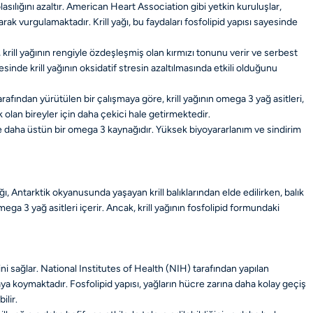
lasılığını azaltır. American Heart Association gibi yetkin kuruluşlar,
k vurgulamaktadır. Krill yağı, bu faydaları fosfolipid yapısı sayesinde
n, krill yağının rengiyle özdeşleşmiş olan kırmızı tonunu verir ve serbest
sinde krill yağının oksidatif stresin azaltılmasında etkili olduğunu
afından yürütülen bir çalışmaya göre, krill yağının omega 3 yağ asitleri,
k olan bireyler için daha çekici hale getirmektedir.
öre daha üstün bir omega 3 kaynağıdır. Yüksek biyoyararlanım ve sindirim
ğı, Antarktik okyanusunda yaşayan krill balıklarından elde edilirken, balık
ega 3 yağ asitleri içerir. Ancak, krill yağının fosfolipid formundaki
sini sağlar. National Institutes of Health (NIH) tarafından yapılan
aya koymaktadır. Fosfolipid yapısı, yağların hücre zarına daha kolay geçiş
ilir.