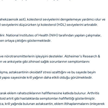
osahekzaenoik asit), kolesterol seviyelerini dengelemeye yardımcı olur ve
 seviyelerini düşürürken iyi kolesterol (HDL) seviyelerini artırabilir.
rir. National Institutes of Health (NIH) tarafından yapılan çalışmalar,
ken ortaya çıktığını göstermektedir.
rir ve nörotransmitterlerin işleyişini destekler. Alzheimer's Research &
n ve anksiyete gibi zihinsel sağlık sorunlarının semptomlarını
lışma, astaksantinin oksidatif stresi azalttığını ve bu sayede beyin
 yapısı sayesinde krill yağının daha etkili olduğu görülmektedir.
altarak eklem rahatsızlıklarının hafiflemesine katkıda bulunur. Arthritis
id artrit gibi hastalıklarda semptomları hafiflettiği gösterilmiştir.
ıca, krill yağında bulunan astaksantin, eklem iltihaplanmalarını önleyerek