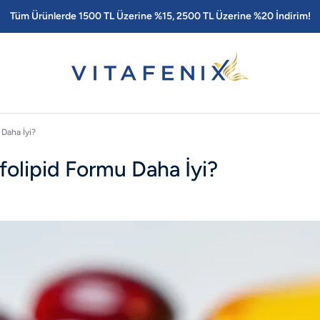
Tüm Ürünlerde 1500 TL Üzerine %15, 2500 TL Üzerine %20 İndirim!
 Daha İyi?
folipid Formu Daha İyi?