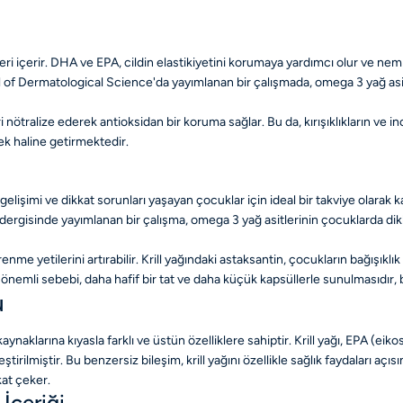
tleri içerir. DHA ve EPA, cildin elastikiyetini korumaya yardımcı olur ve ne
rnal of Dermatological Science'da yayımlanan bir çalışmada, omega 3 yağ asi
i nötralize ederek antioksidan bir koruma sağlar. Bu da, kırışıklıkların ve i
nek haline getirmektedir.
n gelişimi ve dikkat sorunları yaşayan çocuklar için ideal bir takviye olarak
s dergisinde yayımlanan bir çalışma, omega 3 yağ asitlerinin çocuklarda di
ğrenme yetilerini artırabilir. Krill yağındaki astaksantin, çocukların bağışık
er önemli sebebi, daha hafif bir tat ve daha küçük kapsüllerle sunulmasıdır, 
u
 kaynaklarına kıyasla farklı ve üstün özelliklere sahiptir. Krill yağı, EPA 
eştirilmiştir. Bu benzersiz bileşim, krill yağını özellikle sağlık faydaları a
kat çeker.
İçeriği