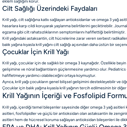
eklem sağlığını korur.
Cilt Sağlığı Üzerindeki Faydaları
Krill yağı, cilt sağlığına katkı sağlayan antioksidanlar ve omega 3 yağ asi
hasarlara karşı cildi koruyarak yaşlanma belirtilerini geciktirebilir. Jou
egzama gibi cilt rahatsızlıklarının semptomlarını hafiflettiği belirtilmiştir.
Krill yağındaki astaksantin, cilt hücrelerine zarar veren serbest radikaller
balık yağına kıyasla krill yağını cilt sağlığı açısından daha üstün bir seçe
Çocuklar İçin Krill Yağı
Krill yağı, çocuklar için de sağlıklı bir omega 3 kaynağıdır. Özellikle beyi
gelişimine ve nöral bağlantıların güçlenmesine yardımcı olur. Pediatric
hafifletmeye yardımcı olabileceğini ortaya koymuştur.
Ayrıca, krill yağı çocukların genel bilişsel gelişimini destekleyebilir ve ö
Çocuklar için balık yağına kıyasla krill yağının tercih edilmesinin bir diğ
Krill Yağının İçeriği ve Fosfolipid Form
Krill yağı, içerdiği temel bileşenler sayesinde diğer omega 3 yağ asitleri
asitleri, fosfolipidler ve güçlü bir antioksidan olan astaksantin ile zenginl
asitleri hem de hücresel koruma sağlayan antioksidan bileşenleri ile dik
EPA ve DHA: Krill Yağının Güçlü Omega 3 