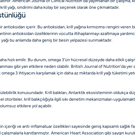
atiftir. American Journal of Clinical Nutrition'da yayımlanan bir çalışma, kril
krill yağı, sindirimi daha kolay bir seçenek olarak öne çıkmaktadır.
Üstünlüğü
bir antioksidan içerir. Bu antioksidan, krill yağına kırmızımsı rengini veren b
ntinin antioksidan özelliklerinin vücutta iltihaplanmayı azaltmaya yardımcı
rill yağı bu anlamda daha geniş bir besin yelpazesi sunmaktadır.
daha hızlı emilir. Bu durum, omega 3'ün hücresel düzeyde daha etkili çalışm
ması gibi yan etkilere neden olabilir. British Journal of Nutrition'da yer a
mega 3 ihtiyacını karşılamak için daha az miktarda krill yağı tüketimi yeterl
ürülebilirlik konusundadır. Krill balıkları, Antarktik ekosisteminin oldukça
riteler, krill balıkçılığıyla ilgili sıkı denetim mekanizmaları uygulamaktadı
lumsuz etkilere yol açabilir.
in içeriği ve anti-inflamatuar özellikleri sayesinde geniş kapsamlı sağlık f
el çalışmalarla kanıtlanmıştır. American Heart Association gibi saygın kurul