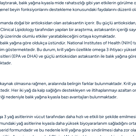
aştırarak, balık yağına kıyasla mide rahatsızlığı gibi yan etkilerin görülme o
enel beyin fonksiyonlarını destekleme konusundaki faydalarını düzenli olara
nı zamanda doğal bir antioksidan olan astaksantin içerir. Bu güçlü antioksida
linical Lipidology tarafından yapılan bir araştırma, astaksantin içeriği saye
ğlığı üzerinde olumlu etkiler yaratabileceğini ortaya koymaktadır.
 balık yağına göre oldukça üstündür. National Institutes of Health (NIH) tar
milim göstermektedir. Bu durum, krill yağını özellikle omega 3 ihtiyacı yükse
 asitleri (EPA ve DHA) ve güçlü antioksidan astaksantin ile balık yağına g
ktadır.
 kaynak olmasına rağmen, aralarında belirgin farklar bulunmaktadır. Krill ya
edir. Her iki yağ da kalp sağlığını destekleyen ve iltihaplanmayı azaltan om
ği nedeniyle balık yağına kıyasla bazı avantajları bulunmaktadır.
ga 3 yağ asitlerinin vücut tarafından daha hızlı ve etkili bir şekilde emilme
ormundaki yağ asitlerine kıyasla daha yüksek biyoyararlanım sağladığını ort
iserid formundadır ve bu nedenle krill yağına göre sindirilmesi daha zor olab