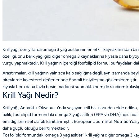
Krill yağı, son yıllarda omega 3 yağ asitlerinin en etkili kaynaklarından b
özelliği, onu balık yağı gibi diğer omega 3 kaynaklarına kıyasla daha biyoy
vurgu yapmaktadır. Krill yağının içerdiği fosfolipid formu, bu faydaları da
Araştırmalar, krill yağının yalnızca kalp sağlığına değil, aynı zamanda b
bireylerde
kolesterol değerleri
nde önemli bir iyileşme gözlemlenmiştir. Ay
kıyasla hem daha fazla besin maddesi sunmakta hem de sindirim kolaylığ
Krill Yağı Nedir?
Krill yağı, Antarktik Okyanusu'nda yaşayan krill balıklarından elde edilen
balık, fosfolipid formundaki omega 3 yağ asitleri (EPA ve DHA) açısından o
emildiği bilimsel olarak kanıtlanmıştır. European Journal of Nutrition'da
daha güçlü olduğu belirtilmektedir.
Fosfolipid formundaki omega 3 yağ asitleri, krill yağını diğer omega 3 kay