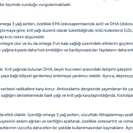
ili bir biçimde sunduğu vurgulanmaktadır.
iği omega 3 yağ asitleri, özellikle EPA (eikosapentaenoik asit) ve DHA (dok
tırmaya göre, krill yağı düzenli olarak tüketildiğinde, kötü kolesterol (LDL)
 krizi riskini düşürebilir.
entegre olur ve bu da omega 3'ün kalp sağlığı üzerindeki etkilerini güçlendi
k yağına kıyasla daha hızlı emildiğini ve kardiyovasküler faydaların daha er
ır. Krill yağında bulunan DHA, beyin hücreleri arasındaki iletişimi iyileşti
aşa bağlı bilişsel gerilemeyi önlemeye yardımcı olabilir. Ayrıca, depresyo
i serbest radikallere karşı korur. Antioxidants dergisinde yayımlanan bir ça
ğını desteklemede balık yağı ve krill yağı karşılaştırıldığında, fosfolipid
 da etkili olabilir. İçerdiği omega 3 yağ asitleri, vücuttaki iltihaplanmayı az
sinin eklem ağrıları ve sertliğini azaltarak, özellikle osteoartrit ve romato
sitlerinin vücutta daha etkin bir şekilde kullanılmasından kaynaklanır. Ayr