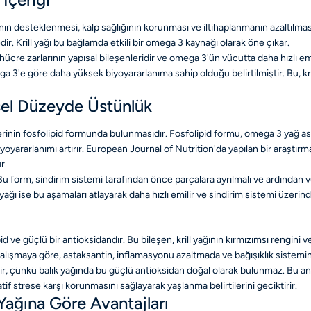
nın desteklenmesi, kalp sağlığının korunması ve iltihaplanmanın azaltılmas
dir. Krill yağı bu bağlamda etkili bir omega 3 kaynağı olarak öne çıkar.
hücre zarlarının yapısal bileşenleridir ve omega 3'ün vücutta daha hızlı e
 3'e göre daha yüksek biyoyararlanıma sahip olduğu belirtilmiştir. Bu, krill 
sel Düzeyde Üstünlük
tlerinin fosfolipid formunda bulunmasıdır. Fosfolipid formu, omega 3 yağ as
yararlanımı artırır. European Journal of Nutrition'da yapılan bir araştırm
r.
. Bu form, sindirim sistemi tarafından önce parçalara ayrılmalı ve ardından v
ll yağı ise bu aşamaları atlayarak daha hızlı emilir ve sindirim sistemi üzer
oid ve güçlü bir antioksidandır. Bu bileşen, krill yağının kırmızımsı rengini 
 çalışmaya göre, astaksantin, inflamasyonu azaltmada ve bağışıklık sistem
ridir, çünkü balık yağında bu güçlü antioksidan doğal olarak bulunmaz. Bu a
if strese karşı korunmasını sağlayarak yaşlanma belirtilerini geciktirir.
Yağına Göre Avantajları