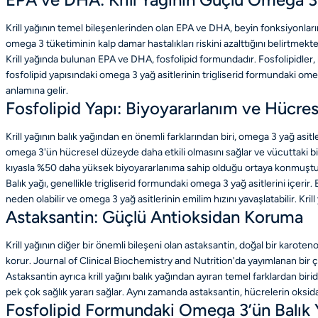
Krill yağının temel bileşenlerinden olan EPA ve DHA, beyin fonksiyonları
omega 3 tüketiminin kalp damar hastalıkları riskini azalttığını belirtmekte
Krill yağında bulunan EPA ve DHA, fosfolipid formundadır. Fosfolipidler, 
fosfolipid yapısındaki omega 3 yağ asitlerinin trigliserid formundaki omega
anlamına gelir.
Fosfolipid Yapı: Biyoyararlanım ve Hücre
Krill yağının balık yağından en önemli farklarından biri, omega 3 yağ asi
omega 3'ün hücresel düzeyde daha etkili olmasını sağlar ve vücuttaki biyo
kıyasla %50 daha yüksek biyoyararlanıma sahip olduğu ortaya konmuştu
Balık yağı, genellikle trigliserid formundaki omega 3 yağ asitlerini içerir
neden olabilir ve omega 3 yağ asitlerinin emilim hızını yavaşlatabilir. Kri
Astaksantin: Güçlü Antioksidan Koruma
Krill yağının diğer bir önemli bileşeni olan astaksantin, doğal bir karoten
korur. Journal of Clinical Biochemistry and Nutrition'da yayımlanan bir
Astaksantin ayrıca krill yağını balık yağından ayıran temel farklardan bi
pek çok sağlık yararı sağlar. Aynı zamanda astaksantin, hücrelerin oksidat
Fosfolipid Formundaki Omega 3’ün Balık 