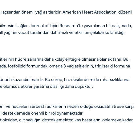
ı açısından önemli yağ asitleridir. American Heart Association, düzenli
milmesini sağlar. Journal of Lipid Research'te yayımlanan bir çalışmada,
yağının vücut tarafından daha hızlı ve etkili bir şekilde kullanıldığı
itlerinin hücre zarlarına daha kolay entegre olmasına olanak tanır. Bu,
ada, fosfolipid formundaki omega 3 yağ asitlerinin, trigliserid formuna
ücuda kazandırılmalıdır. Bu süreç, bazı kişilerde mide rahatsızlıklarına
inde olumsuz etkiler yaratma olasılığı daha düşüktür.
verir ve hücreleri serbest radikallerin neden olduğu oksidatif strese karşı
ini desteklemede önemli bir rol oynamaktadır.
ntioksidan, cilt sağlığını desteklemekten kas hasarlarını önlemeye kadar