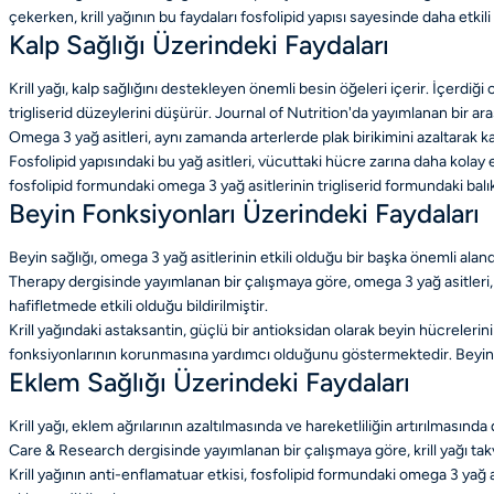
çekerken, krill yağının bu faydaları fosfolipid yapısı sayesinde daha etk
Kalp Sağlığı Üzerindeki Faydaları
Krill yağı, kalp sağlığını destekleyen önemli besin öğeleri içerir. İçerd
trigliserid düzeylerini düşürür. Journal of Nutrition'da yayımlanan bir araş
Omega 3 yağ asitleri, aynı zamanda arterlerde plak birikimini azaltarak kalp
Fosfolipid yapısındaki bu yağ asitleri, vücuttaki hücre zarına daha kolay 
fosfolipid formundaki omega 3 yağ asitlerinin trigliserid formundaki balı
Beyin Fonksiyonları Üzerindeki Faydaları
Beyin sağlığı, omega 3 yağ asitlerinin etkili olduğu bir başka önemli aland
Therapy dergisinde yayımlanan bir çalışmaya göre, omega 3 yağ asitleri, y
hafifletmede etkili olduğu bildirilmiştir.
Krill yağındaki astaksantin, güçlü bir antioksidan olarak beyin hücrelerin
fonksiyonlarının korunmasına yardımcı olduğunu göstermektedir. Beyin sağlı
Eklem Sağlığı Üzerindeki Faydaları
Krill yağı, eklem ağrılarının azaltılmasında ve hareketliliğin artırılmasında
Care & Research dergisinde yayımlanan bir çalışmaya göre, krill yağı takviye
Krill yağının anti-enflamatuar etkisi, fosfolipid formundaki omega 3 yağ a