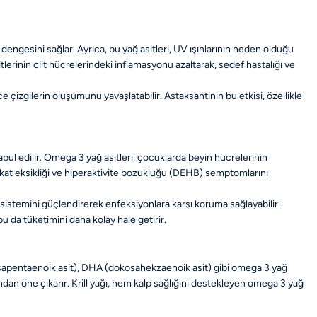
m dengesini sağlar. Ayrıca, bu yağ asitleri, UV ışınlarının neden olduğu
tlerinin cilt hücrelerindeki inflamasyonu azaltarak, sedef hastalığı ve
nce çizgilerin oluşumunu yavaşlatabilir. Astaksantinin bu etkisi, özellikle
 kabul edilir. Omega 3 yağ asitleri, çocuklarda beyin hücrelerinin
kkat eksikliği ve hiperaktivite bozukluğu (DEHB) semptomlarını
lık sistemini güçlendirerek enfeksiyonlara karşı koruma sağlayabilir.
bu da tüketimini daha kolay hale getirir.
(eikosapentaenoik asit), DHA (dokosahekzaenoik asit) gibi omega 3 yağ
çısından öne çıkarır. Krill yağı, hem kalp sağlığını destekleyen omega 3 yağ