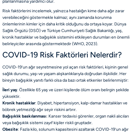
planlanmasına yardımcı olur.
Risk faktörlerini incelemek, yalnızca hastalığın kime daha ağır zarar
verebileceğini göstermekle kalmaz; aynı zamanda korunma
önlemlerinin kimler için daha kritik olduğunu da ortaya koyar. Dünya
Sağlık Örgütü (DSÖ) ve Türkiye Cumhuriyeti Sağlık Bakanlığı, yaş,
kronik hastalıklar ve bağışıklık sistemini etkileyen durumları en önemli
belirleyiciler arasında göstermektedir
(WHO, 2023)
.
COVID-19 Risk Faktörleri Nelerdir?
COVID-19’un ağır seyretmesine yol açan risk faktörleri, kişinin genel
sağlık durumu, yaşı ve yaşam alışkanlıklarıyla doğrudan ilişkilidir. Her
bireyin bağışıklık yanıtı farklı olsa da bazı ortak etkenler belirlenmiştir:
İleri yaş
: Özellikle 65 yaş ve üzeri kişilerde ölüm oranı belirgin şekilde
yüksektir.
Kronik hastalıklar
: Diyabet, hipertansiyon, kalp-damar hastalıkları ve
böbrek yetmezliği ağır seyir riskini artırır.
Bağışıklık baskılanması
: Kanser tedavisi görenler, organ nakli alıcıları
veya bağışıklık sistemi zayıf kişiler riskli gruptadır.
Obezite
: Fazla kilo, solunum kapasitesini azaltarak COVID-19’un ağır