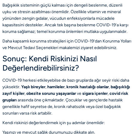
Bağışıklık sisteminin güçlü kalması için dengeli beslenme, düzenli
uyku ve stresin azaltılması önemlidir. Özellikle vitamin ve mineral
yönünden zengin gıdalar, vücudun enfeksiyonlarla mücadele
kapasitesini destekler. Ancak tek başına beslenme COVID-19’a karşı
koruma sağlamaz; temel korunma önlemleri mutlaka uygulanmalıdır.
Daha kapsamlı korunma stratejileri için COVID-19’dan Korunma Yolları
ve Mevcut Tedavi Seçenekleri makalemizi ziyaret edebilirsiniz.
Sonuç: Kendi Riskinizi Nasıl
Değerlendirebilirsiniz?
COVID-19 herkesi etkileyebilse de bazı gruplarda ağır seyir riski daha
yüksektir.
Yaşlı bireyler
,
hamileler
,
kronik hastalığı olanlar
,
bağışıklığı
zayıf kişiler
,
obezite sorunu yaşayanlar
ve
sigara içenler
,
covid risk
grupları
arasında öne çıkmaktadır. Çocuklar ve gençlerde hastalık
genellikle hafif seyretse de, kronik rahatsızlık veya özel bağışıklık
sorunları varsa risk artabilir.
Kendi riskinizi değerlendirmek için şu adımlar önemlidir:
Yaşınızı ve mevcut sağlık durumunuzu dikkate alın.