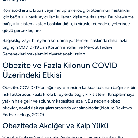
Romatoid artrit, lupus veya multipl skleroz gibi otoimmün hastalıklar
için bağışıklık baskılayıcı ilaç kullanan kişilerde risk artar. Bu bireylerde
bağışıklık sistemi zaten baskılandığı için virüsle mücadele yeterince
güçlü gerçekleşmez.
Bağışıklığı zayıf bireylerin korunma yöntemleri hakkında daha fazla
bilgi için COVID-19’dan Korunma Yolları ve Mevcut Tedavi
Seçenekleri makalemizi ziyaret edebilirsiniz.
Obezite ve Fazla Kilonun COVID
Üzerindeki Etkisi
Obezite, COVID-19’un ağır seyretmesine katkıda bulunan bağımsız bir
risk faktörüdür. Fazla kilolu bireylerde bağışıklık sistemi iltihaplanmaya
yatkın hale gelir ve solunum kapasitesi azalır. Bu nedenle obez
bireyler,
covid risk grupları
arasında yer almaktadır
(Nature Reviews
Endocrinology, 2020)
.
Obezitede Akciğer ve Kalp Yükü
Vücutta fazla yağ dokusu, akciğerlerin genişlemesini kısıtlar. Bu