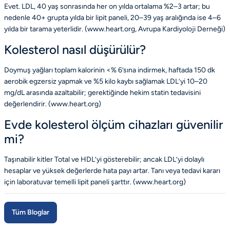
Evet. LDL, 40 yaş sonrasında her on yılda ortalama %2–3 artar; bu
nedenle 40+ grupta yılda bir lipit paneli, 20–39 yaş aralığında ise 4–6
yılda bir tarama yeterlidir. (
www.heart.org
,
Avrupa Kardiyoloji Derneği
)
Kolesterol nasıl düşürülür?
Doymuş yağları toplam kalorinin <% 6’sına indirmek, haftada 150 dk
aerobik egzersiz yapmak ve %5 kilo kaybı sağlamak LDL’yi 10–20
mg/dL arasında azaltabilir; gerektiğinde hekim statin tedavisini
değerlendirir. (
www.heart.org
)
Evde kolesterol ölçüm cihazları güvenilir
mi?
Taşınabilir kitler Total ve HDL’yi gösterebilir; ancak LDL’yi dolaylı
hesaplar ve yüksek değerlerde hata payı artar. Tanı veya tedavi kararı
için laboratuvar temelli lipit paneli şarttır. (
www.heart.org
)
Tüm Bloglar