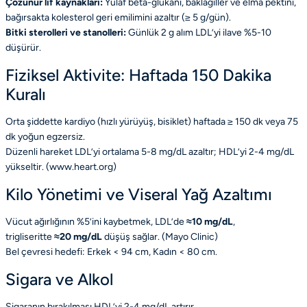
Çözünür lif kaynakları:
Yulaf beta-glukanı, baklagiller ve elma pektini,
bağırsakta kolesterol geri emilimini azaltır (≥ 5 g/gün).
Bitki sterolleri ve stanolleri:
Günlük 2 g alım LDL’yi ilave %5-10
düşürür.
Fiziksel Aktivite: Haftada 150 Dakika
Kuralı
Orta şiddette kardiyo (hızlı yürüyüş, bisiklet) haftada ≥ 150 dk veya 75
dk yoğun egzersiz.
Düzenli hareket LDL’yi ortalama 5-8 mg/dL azaltır; HDL’yi 2-4 mg/dL
yükseltir. (
www.heart.org
)
Kilo Yönetimi ve Viseral Yağ Azaltımı
Vücut ağırlığının %5’ini kaybetmek, LDL’de
≈10 mg/dL
,
trigliseritte
≈20 mg/dL
düşüş sağlar. (
Mayo Clinic
)
Bel çevresi hedefi: Erkek < 94 cm, Kadın < 80 cm.
Sigara ve Alkol
Sigaranın bırakılması HDL’yi 2-4 mg/dL artırır.