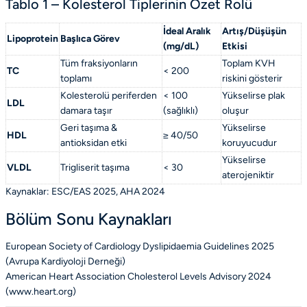
Tablo 1 – Kolesterol Tiplerinin Özet Rolü
İdeal Aralık
Artış/Düşüşün
Lipoprotein
Başlıca Görev
(mg/dL)
Etkisi
Tüm fraksiyonların
Toplam KVH
TC
< 200
toplamı
riskini gösterir
Kolesterolü periferden
< 100
Yükselirse plak
LDL
damara taşır
(sağlıklı)
oluşur
Geri taşıma &
Yükselirse
HDL
≥ 40/50
antioksidan etki
koruyucudur
Yükselirse
VLDL
Trigliserit taşıma
< 30
aterojeniktir
Kaynaklar: ESC/EAS 2025, AHA 2024
Bölüm Sonu Kaynakları
European Society of Cardiology Dyslipidaemia Guidelines 2025
(
Avrupa Kardiyoloji Derneği
)
American Heart Association Cholesterol Levels Advisory 2024
(
www.heart.org
)