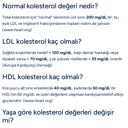
Normal kolesterol değeri nedir?
Total kolesterol için “normal” tanımının üst sınırı
200 mg/dL
’dir; bu
eşik LDL ve trigliserit fraksiyonlarının toplam riskini de yansıtır.
(
www.heart.org
)
LDL kolesterol kaç olmalı?
Sağlıklı erişkinlerde hedef
< 100 mg/dL
; kalp-damar hastalığı veya
diyabet varsa
< 70 mg/dL
, çok yüksek risklilerde
< 55 mg/dL
önerilir.
(
Avrupa Kardiyoloji Derneği
)
HDL kolesterol kaç olmalı?
Koruyucu alt sınır erkeklerde
40 mg/dL
, kadınlarda
50 mg/dL
’dir.
HDL’nin 60 mg/dL ve üzeri değerlere ulaşması kardiyoprotektif etkiyi
güçlendirir. (
www.heart.org
)
Yaşa göre kolesterol değerleri değişir
mi?