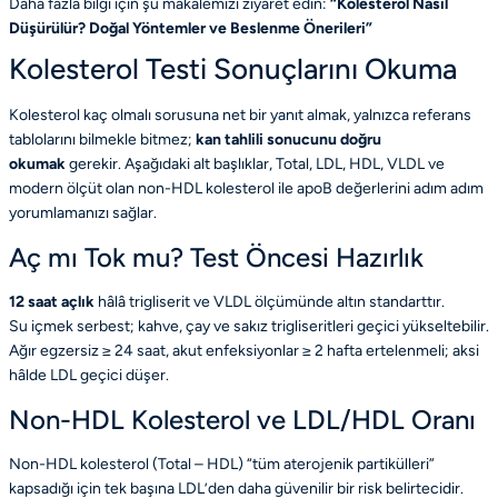
Daha fazla bilgi için şu makalemizi ziyaret edin:
“
Kolesterol Nasıl
Düşürülür? Doğal Yöntemler ve Beslenme Önerileri
”
Kolesterol Testi Sonuçlarını Okuma
Kolesterol kaç olmalı sorusuna net bir yanıt almak, yalnızca referans
tablolarını bilmekle bitmez;
kan tahlili sonucunu doğru
okumak
gerekir. Aşağıdaki alt başlıklar, Total, LDL, HDL, VLDL ve
modern ölçüt olan non-HDL kolesterol ile apoB değerlerini adım adım
yorumlamanızı sağlar.
Aç mı Tok mu? Test Öncesi Hazırlık
12 saat açlık
hâlâ trigliserit ve VLDL ölçümünde altın standarttır.
Su içmek serbest; kahve, çay ve sakız trigliseritleri geçici yükseltebilir.
Ağır egzersiz ≥ 24 saat, akut enfeksiyonlar ≥ 2 hafta ertelenmeli; aksi
hâlde LDL geçici düşer.
Non-HDL Kolesterol ve LDL/HDL Oranı
Non-HDL kolesterol (Total – HDL) “tüm aterojenik partikülleri”
kapsadığı için tek başına LDL’den daha güvenilir bir risk belirtecidir.