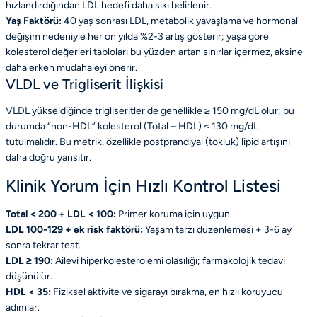
hızlandırdığından LDL hedefi daha sıkı belirlenir.
Yaş Faktörü:
40 yaş sonrası LDL, metabolik yavaşlama ve hormonal
değişim nedeniyle her on yılda %2-3 artış gösterir; yaşa göre
kolesterol değerleri tabloları bu yüzden artan sınırlar içermez, aksine
daha erken müdahaleyi önerir.
VLDL ve Trigliserit İlişkisi
VLDL yükseldiğinde trigliseritler de genellikle ≥ 150 mg/dL olur; bu
durumda “non-HDL” kolesterol (Total – HDL) ≤ 130 mg/dL
tutulmalıdır. Bu metrik, özellikle postprandiyal (tokluk) lipid artışını
daha doğru yansıtır.
Klinik Yorum İçin Hızlı Kontrol Listesi
Total < 200 + LDL < 100:
Primer koruma için uygun.
LDL 100-129 + ek risk faktörü:
Yaşam tarzı düzenlemesi + 3-6 ay
sonra tekrar test.
LDL ≥ 190:
Ailevi hiperkolesterolemi olasılığı; farmakolojik tedavi
düşünülür.
HDL < 35:
Fiziksel aktivite ve sigarayı bırakma, en hızlı koruyucu
adımlar.