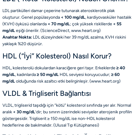
LDL partikülleri damar çeperine tutunarak aterosklerotik plak
oluşturur. Genel popülasyonda
< 100 mg/dL
, kardiyovasküler hastalık
(KVH) öyküsü olanlarda
< 70 mg/dL
; çok yüksek risklilerde
< 55
mg/dL
eşiği önerilir. (
ScienceDirect
,
www.heart.org
)
Anahtar Nokta:
LDL düzeyindeki her 39 mg/dL azalma, KVH riskini
yaklaşık %20 düşürür.
HDL (“İyi” Kolesterol) Nasıl Korur?
HDL, kolesterolü dokulardan karaciğere geri taşır. Erkeklerde
≥ 40
mg/dL
, kadınlarda
≥ 50 mg/dL
HDL seviyesi koruyucudur;
≥ 60
mg/dL
olduğunda risk azaltıcı etki belirginleşir. (
www.heart.org
)
VLDL & Trigliserit Bağlantısı
VLDL, trigliserid taşıdığı için “kötü” kolesterol sınıfında yer alır. Normal
aralık
< 30 mg/dL
’dir; bu sınırın üzerindeki seviyeler aterojenik profilin
göstergesidir. Trigliserit ≥ 150 mg/dL ise non-HDL kolesterol
hedeflerine de bakılmalıdır. (
Ulusal Tıp Kütüphanesi
)