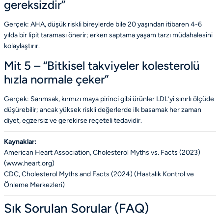
gereksizdir”
Gerçek:
AHA, düşük riskli bireylerde bile 20 yaşından itibaren 4-6
yılda bir lipit taraması önerir; erken saptama yaşam tarzı müdahalesini
kolaylaştırır.
Mit 5 – “Bitkisel takviyeler kolesterolü
hızla normale çeker”
Gerçek:
Sarımsak, kırmızı maya pirinci gibi ürünler LDL’yi sınırlı ölçüde
düşürebilir; ancak yüksek riskli değerlerde ilk basamak her zaman
diyet, egzersiz ve gerekirse reçeteli tedavidir.
Kaynaklar:
American Heart Association,
Cholesterol Myths vs. Facts
(2023)
(
www.heart.org
)
CDC,
Cholesterol Myths and Facts
(2024) (
Hastalık Kontrol ve
Önleme Merkezleri
)
Sık Sorulan Sorular (FAQ)