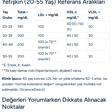
Yetişkin (20-55 Yaş) Referans Aralıkları
Yaş
Total <
HDL ≥
VLDL <
LDL < mg/dL
Grubu
mg/dL
mg/dL*
mg/dL
40 (E) / 50
20-29
190
100
30
(K)
30-39
200
100
40 / 50
30
100 (≤ 70**
40-49
200
40 / 50
30
önerilir)
100 (≤ 70**
50-55
200
40 / 50
30
önerilir)
*E: Erkek, K: Kadın
**Ek kalp-damar riski (hipertansiyon, diyabet) varsa.
Klinik İpucu:
40 yaş sonrası LDL her on yılda ortalama %2-3 artar; bu
yüzden “normal kolesterol değeri” sorgulanırken yaş mutlaka not
edilmelidir. (
ScienceDirect
)
Değerleri Yorumlarken Dikkate Alınacak
Noktalar