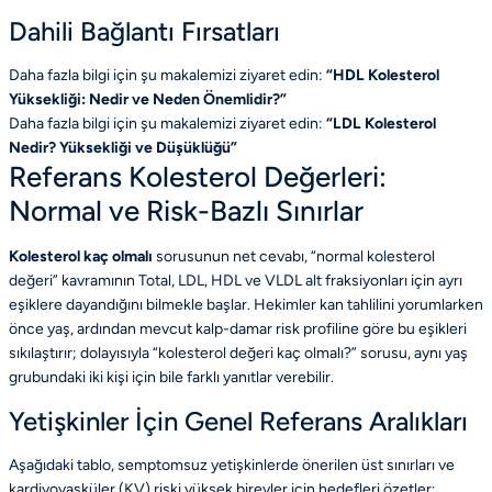
Dahili Bağlantı Fırsatları
Daha fazla bilgi için şu makalemizi ziyaret edin:
“
HDL Kolesterol
Yüksekliği: Nedir ve Neden Önemlidir?
”
Daha fazla bilgi için şu makalemizi ziyaret edin:
“
LDL Kolesterol
Nedir? Yüksekliği ve Düşüklüğü
”
Referans Kolesterol Değerleri:
Normal ve Risk-Bazlı Sınırlar
Kolesterol kaç olmalı
sorusunun net cevabı, “normal kolesterol
değeri” kavramının Total, LDL, HDL ve VLDL alt fraksiyonları için ayrı
eşiklere dayandığını bilmekle başlar. Hekimler kan tahlilini yorumlarken
önce yaş, ardından mevcut kalp-damar risk profiline göre bu eşikleri
sıkılaştırır; dolayısıyla “kolesterol değeri kaç olmalı?” sorusu, aynı yaş
grubundaki iki kişi için bile farklı yanıtlar verebilir.
Yetişkinler İçin Genel Referans Aralıkları
Aşağıdaki tablo, semptomsuz yetişkinlerde önerilen üst sınırları ve
kardiyovasküler (KV) riski yüksek bireyler için hedefleri özetler: