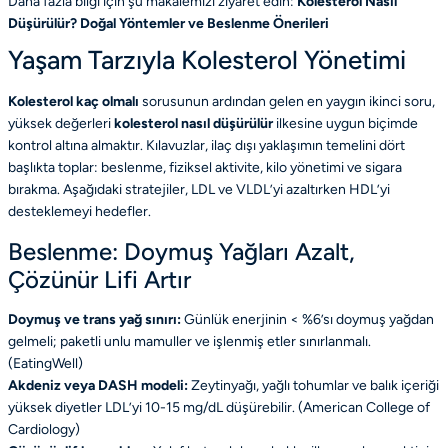
Daha fazla bilgi için şu makalemizi ziyaret edin:
Kolesterol Nasıl
Düşürülür? Doğal Yöntemler ve Beslenme Önerileri
Yaşam Tarzıyla Kolesterol Yönetimi
Kolesterol kaç olmalı
sorusunun ardından gelen en yaygın ikinci soru,
yüksek değerleri
kolesterol nasıl düşürülür
ilkesine uygun biçimde
kontrol altına almaktır. Kılavuzlar, ilaç dışı yaklaşımın temelini dört
başlıkta toplar: beslenme, fiziksel aktivite, kilo yönetimi ve sigara
bırakma. Aşağıdaki stratejiler, LDL ve VLDL’yi azaltırken HDL’yi
desteklemeyi hedefler.
Beslenme: Doymuş Yağları Azalt,
Çözünür Lifi Artır
Doymuş ve trans yağ sınırı:
Günlük enerjinin < %6’sı doymuş yağdan
gelmeli; paketli unlu mamuller ve işlenmiş etler sınırlanmalı.
(
EatingWell
)
Akdeniz veya DASH modeli:
Zeytinyağı, yağlı tohumlar ve balık içeriği
yüksek diyetler LDL’yi 10-15 mg/dL düşürebilir. (
American College of
Cardiology
)