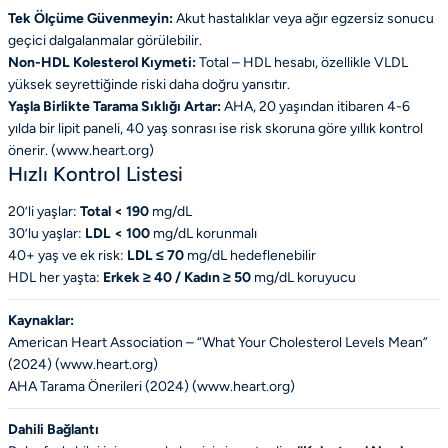
Tek Ölçüme Güvenmeyin:
Akut hastalıklar veya ağır egzersiz sonucu
geçici dalgalanmalar görülebilir.
Non-HDL Kolesterol Kıymeti:
Total – HDL hesabı, özellikle VLDL
yüksek seyrettiğinde riski daha doğru yansıtır.
Yaşla Birlikte Tarama Sıklığı Artar:
AHA, 20 yaşından itibaren 4-6
yılda bir lipit paneli, 40 yaş sonrası ise risk skoruna göre yıllık kontrol
önerir. (
www.heart.org
)
Hızlı Kontrol Listesi
20’li yaşlar:
Total < 190
mg/dL
30’lu yaşlar:
LDL < 100
mg/dL korunmalı
40+ yaş ve ek risk:
LDL ≤ 70
mg/dL hedeflenebilir
HDL her yaşta:
Erkek ≥ 40 / Kadın ≥ 50
mg/dL koruyucu
Kaynaklar:
American Heart Association – “What Your Cholesterol Levels Mean”
(2024) (
www.heart.org
)
AHA Tarama Önerileri (2024) (
www.heart.org
)
Dahili Bağlantı