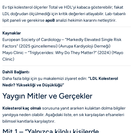
Ev tipi kolesterol ölçerler Total ve HDL’yi kabaca gösterebilir; fakat
LDL doğrudan ölçülmediği için kritik değerleri atlayabilir. Lab-tabanlı
lipit paneli ve gerekirse
apoB
analizi hekimin kararını netleştirir.
Kaynaklar
European Society of Cardiology – “Markedly Elevated Single Risk
Factors” (2025 güncellemesi) (
Avrupa Kardiyoloji Derneği
)
Mayo Clinic – “Triglycerides: Why Do They Matter?” (2024) (
Mayo
Clinic
)
Dahili Bağlantı
Daha fazla bilgi için şu makalemizi ziyaret edin:
“
LDL Kolesterol
Nedir? Yüksekliği ve Düşüklüğü
”
Yaygın Mitler ve Gerçekler
Kolesterol kaç olmalı
sorusuna yanıt ararken kulaktan dolma bilgiler
yanılgıya neden olabilir. Aşağıdaki liste, en sık karşılaşılan efsaneleri
bilimsel kanıtlarla karşılaştırır.
Mit 1 – “Yalnızca kilolu kişilerde