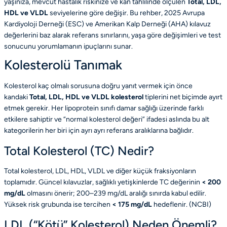
yaşınıza, mevcut hastalık riskinize ve kan tahlilinde ölçülen
Total, LDL,
HDL ve VLDL
seviyelerine göre değişir. Bu rehber, 2025 Avrupa
Kardiyoloji Derneği (ESC) ve Amerikan Kalp Derneği (AHA) kılavuz
değerlerini baz alarak referans sınırlarını, yaşa göre değişimleri ve test
sonucunu yorumlamanın ipuçlarını sunar.
Kolesterolü Tanımak
Kolesterol kaç olmalı sorusuna doğru yanıt vermek için önce
kandaki
Total, LDL, HDL ve VLDL kolesterol
tiplerini net biçimde ayırt
etmek gerekir. Her lipoprotein sınıfı damar sağlığı üzerinde farklı
etkilere sahiptir ve “normal kolesterol değeri” ifadesi aslında bu alt
kategorilerin her biri için ayrı ayrı referans aralıklarına bağlıdır.
Total Kolesterol (TC) Nedir?
Total kolesterol, LDL, HDL, VLDL ve diğer küçük fraksiyonların
toplamıdır. Güncel kılavuzlar, sağlıklı yetişkinlerde TC değerinin
< 200
mg/dL
olmasını önerir; 200–239 mg/dL aralığı sınırda kabul edilir.
Yüksek risk grubunda ise tercihen
< 175 mg/dL
hedeflenir. (
NCBI
)
LDL (“Kötü” Kolesterol) Neden Önemli?