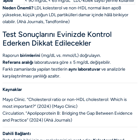
apoB
< 90 mg/dL
< 65 mg/dL
LDL-kolek sayısı yerine kullanılır
Neden Önemli?
LDL kolesterol ve non-HDL normal iken apoB
yüksekse, küçük yoğun LDL partikülleri damar içinde hâlâ birikiyor
olabilir. (
Ahà Journals
,
Tandfonline
)
Test Sonuçlarını Evinizde Kontrol
Ederken Dikkat Edilecekler
Raporun
birimlerini
(mg/dL vs. mmol/L) doğrulayın.
Referans aralığı
laboratuvara göre ± 5 mg/dL değişebilir.
Farklı zamanlarda yapılan testlerin
aynı laboratuvar
ve analizörle
karşılaştırılması yanlılığı azaltır.
Kaynaklar
Mayo Clinic. “Cholesterol ratio or non-HDL cholesterol: Which is
most important?” (2024) (
Mayo Clinic
)
Circulation. “Apolipoprotein B: Bridging the Gap Between Evidence
and Practice” (2024) (
Ahà Journals
)
Dahili Bağlantı