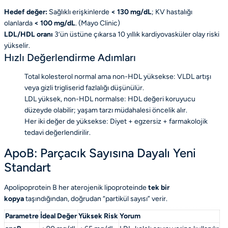
Hedef değer:
Sağlıklı erişkinlerde
< 130 mg/dL
; KV hastalığı
olanlarda
< 100 mg/dL
. (
Mayo Clinic
)
LDL/HDL oranı
3’ün üstüne çıkarsa 10 yıllık kardiyovasküler olay riski
yükselir.
Hızlı Değerlendirme Adımları
Total kolesterol normal ama non-HDL yüksekse: VLDL artışı
veya gizli trigliserid fazlalığı düşünülür.
LDL yüksek, non-HDL normalse: HDL değeri koruyucu
düzeyde olabilir; yaşam tarzı müdahalesi öncelik alır.
Her iki değer de yüksekse: Diyet + egzersiz + farmakolojik
tedavi değerlendirilir.
ApoB: Parçacık Sayısına Dayalı Yeni
Standart
Apolipoprotein B her aterojenik lipoproteinde
tek bir
kopya
taşındığından, doğrudan “partikül sayısı” verir.
Parametre
İdeal Değer
Yüksek Risk
Yorum