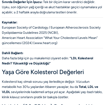
Sınırda Değerler İçin İpucu:
Tek bir ölçüm karar verdirici değildir.
Uyku, son öğünün yağ içeriği ve akut hastalıklar geçici oynamalara yol
açabilir; ≥ 2 haftalık arayla doğrulama testleri önerilir.
Kaynaklar:
European Society of Cardiology / European Atherosclerosis Society
Dyslipidaemia Guidelines 2025 (
NCBI
),
American Heart Association “What Your Cholesterol Levels Mean”
güncellemesi (2024) (
www.heart.org
)
Dahili Bağlantı
Daha fazla bilgi için şu makalemizi ziyaret edin:
“
LDL Kolesterol
Nedir? Yüksekliği ve Düşüklüğü
”
Yaşa Göre Kolesterol Değerleri
Kolesterol kaç olmalı sorusu yaş ilerledikçe değişir. Vücudun
metabolik hızı 30’lu yaşlardan itibaren yavaşlar; bu da
Total, LDL ve
VLDL
seviyelerinde kademeli artışa yol açar. Aşağıdaki yaş-bazlı tablo,
klinik kılavuz sınırlarını pratik bir bakışla özetler.