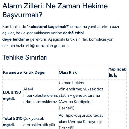
Alarm Zilleri: Ne Zaman Hekime
Başvurmalı?
Kan tahlilinde “
kolesterol kaç olmalı
?” sorusuna yanıt ararken bazı
eşikler, bekle‐gör yaklaşımı yerine
derhâl tıbbi
değerlendirme
gerektirir. Aşağıdaki kritik sınırlar, komplikasyon
riskinin hızla arttığı durumları gösterir.
Tehlike Sınırları
Yapılacak
Parametre
Kritik Değer
Olası Risk
İlk İş
Uzman hekime
Ailevi
yönlendirme; yüksek doz
LDL ≥ 190
hiperkolesterolemi,
statin + genetik tarama
mg/dL
erken ateroskleroz
(
Avrupa Kardiyoloji
Derneği
)
Acil lipid-düşürücü tedavi
Total ≥ 310
Çok yüksek
planı (
Avrupa Kardiyoloji
mg/dL
aterosklerotik yük
Derneği
)