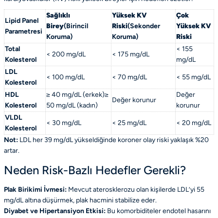
Sağlıklı
Yüksek KV
Çok
Lipid Panel
Birey
(Birincil
Riski
(Sekonder
Yüksek KV
Parametresi
Koruma)
Koruma)
Riski
Total
< 155
< 200 mg/dL
< 175 mg/dL
Kolesterol
mg/dL
LDL
< 100 mg/dL
< 70 mg/dL
< 55 mg/dL
Kolesterol
HDL
≥ 40 mg/dL (erkek)≥
Değer
Değer korunur
Kolesterol
50 mg/dL (kadın)
korunur
VLDL
< 30 mg/dL
< 25 mg/dL
< 20 mg/dL
Kolesterol
Not:
LDL her 39 mg/dL yükseldiğinde koroner olay riski yaklaşık %20
artar.
Neden Risk-Bazlı Hedefler Gerekli?
Plak Birikimi İvmesi:
Mevcut aterosklerozu olan kişilerde LDL’yi 55
mg/dL altına düşürmek, plak hacmini stabilize eder.
Diyabet ve Hipertansiyon Etkisi:
Bu komorbiditeler endotel hasarını