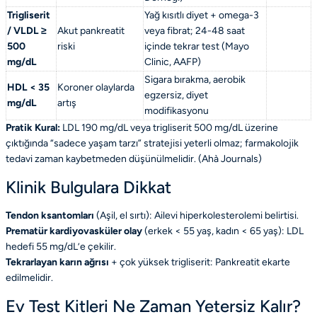
Trigliserit
Yağ kısıtlı diyet + omega-3
/ VLDL ≥
Akut pankreatit
veya fibrat; 24-48 saat
500
riski
içinde tekrar test (
Mayo
mg/dL
Clinic
,
AAFP
)
Sigara bırakma, aerobik
HDL < 35
Koroner olaylarda
egzersiz, diyet
mg/dL
artış
modifikasyonu
Pratik Kural:
LDL 190 mg/dL veya trigliserit 500 mg/dL üzerine
çıktığında “sadece yaşam tarzı” stratejisi yeterli olmaz; farmakolojik
tedavi zaman kaybetmeden düşünülmelidir. (
Ahà Journals
)
Klinik Bulgulara Dikkat
Tendon ksantomları
(Aşil, el sırtı): Ailevi hiperkolesterolemi belirtisi.
Prematür kardiyovasküler olay
(erkek < 55 yaş, kadın < 65 yaş): LDL
hedefi 55 mg/dL’e çekilir.
Tekrarlayan karın ağrısı
+ çok yüksek trigliserit: Pankreatit ekarte
edilmelidir.
Ev Test Kitleri Ne Zaman Yetersiz Kalır?