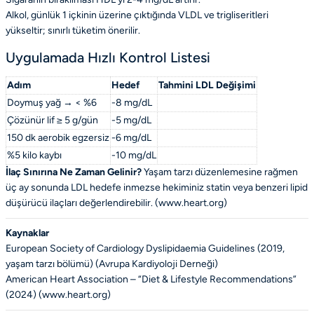
Alkol, günlük 1 içkinin üzerine çıktığında VLDL ve trigliseritleri
yükseltir; sınırlı tüketim önerilir.
Uygulamada Hızlı Kontrol Listesi
Adım
Hedef
Tahmini LDL Değişimi
Doymuş yağ → < %6
-8 mg/dL
Çözünür lif ≥ 5 g/gün
-5 mg/dL
150 dk aerobik egzersiz
-6 mg/dL
%5 kilo kaybı
-10 mg/dL
İlaç Sınırına Ne Zaman Gelinir?
Yaşam tarzı düzenlemesine rağmen
üç ay sonunda LDL hedefe inmezse hekiminiz statin veya benzeri lipid
düşürücü ilaçları değerlendirebilir. (
www.heart.org
)
Kaynaklar
European Society of Cardiology Dyslipidaemia Guidelines (2019,
yaşam tarzı bölümü) (
Avrupa Kardiyoloji Derneği
)
American Heart Association – “Diet & Lifestyle Recommendations”
(2024) (
www.heart.org
)