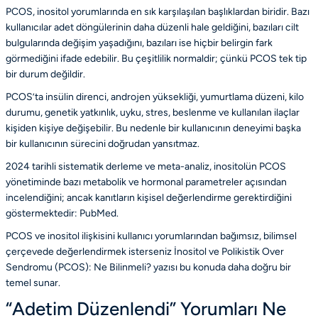
PCOS, inositol yorumlarında en sık karşılaşılan başlıklardan biridir. Bazı
kullanıcılar adet döngülerinin daha düzenli hale geldiğini, bazıları cilt
bulgularında değişim yaşadığını, bazıları ise hiçbir belirgin fark
görmediğini ifade edebilir. Bu çeşitlilik normaldir; çünkü PCOS tek tip
bir durum değildir.
PCOS’ta insülin direnci, androjen yüksekliği, yumurtlama düzeni, kilo
durumu, genetik yatkınlık, uyku, stres, beslenme ve kullanılan ilaçlar
kişiden kişiye değişebilir. Bu nedenle bir kullanıcının deneyimi başka
bir kullanıcının sürecini doğrudan yansıtmaz.
2024 tarihli sistematik derleme ve meta-analiz, inositolün PCOS
yönetiminde bazı metabolik ve hormonal parametreler açısından
incelendiğini; ancak kanıtların kişisel değerlendirme gerektirdiğini
göstermektedir:
PubMed
.
PCOS ve inositol ilişkisini kullanıcı yorumlarından bağımsız, bilimsel
çerçevede değerlendirmek isterseniz
İnositol ve Polikistik Over
Sendromu (PCOS): Ne Bilinmeli?
yazısı bu konuda daha doğru bir
temel sunar.
“Adetim Düzenlendi” Yorumları Ne