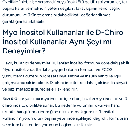
Özellikle “hiçbir işe yaramadı” veya “çok kötü geldi” gibi yorumlar, tek
başına karar vermek için yeterli değildir; fakat kişinin kendi sağlık
durumunu ve ürün toleransını daha dikkatli değerlendirmesi
gerektiğini hatırlatabilir.
Myo İnositol Kullananlar ile D-Chiro
İnositol Kullananlar Aynı Şeyi mi
Deneyimler?
Hayır, kullanıcı deneyimleri kullanılan inositol formuna göre değişebilir.
Myo inositol, vücutta daha yaygın bulunan formdur ve PCOS,
yumurtlama düzeni, hücresel sinyal iletimi ve insülin yanıtı ile ilgili
çalışmalarda sık incelenir. D-chiro inositol ise daha çok insülin sinyali
ve bazı metabolik süreçlerle ilişkilendirilir.
Bazı ürünler yalnızca myo inositol içerirken, bazıları myo inositol ve D-
chiro inositolü birlikte sunar. Bu nedenle yorumları okurken hangi
ürünün hangi formu içerdiğine dikkat etmek gerekir. “İnositol
kullandım” yorumu tek başına yeterince açıklayıcı değildir; form, oran
ve miktar bilinmeden yorumun bağlamı eksik kalır.