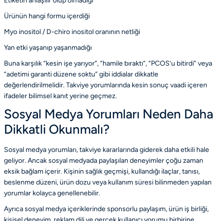
Etiketin anlaşılır olup olmadığı
Ürünün hangi formu içerdiği
Myo inositol / D-chiro inositol oranının netliği
Yan etki yaşanıp yaşanmadığı
Buna karşılık “kesin işe yarıyor”, “hamile bıraktı”, “PCOS’u bitirdi” veya
“adetimi garanti düzene soktu” gibi iddialar dikkatle
değerlendirilmelidir. Takviye yorumlarında kesin sonuç vaadi içeren
ifadeler bilimsel kanıt yerine geçmez.
Sosyal Medya Yorumları Neden Daha
Dikkatli Okunmalı?
Sosyal medya yorumları, takviye kararlarında giderek daha etkili hale
geliyor. Ancak sosyal medyada paylaşılan deneyimler çoğu zaman
eksik bağlam içerir. Kişinin sağlık geçmişi, kullandığı ilaçlar, tanısı,
beslenme düzeni, ürün dozu veya kullanım süresi bilinmeden yapılan
yorumlar kolayca genellenebilir.
Ayrıca sosyal medya içeriklerinde sponsorlu paylaşım, ürün iş birliği,
kişisel deneyim, reklam dili ve gerçek kullanıcı yorumu birbirine