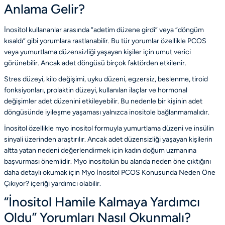
Anlama Gelir?
İnositol kullananlar arasında “adetim düzene girdi” veya “döngüm
kısaldı” gibi yorumlara rastlanabilir. Bu tür yorumlar özellikle PCOS
veya yumurtlama düzensizliği yaşayan kişiler için umut verici
görünebilir. Ancak adet döngüsü birçok faktörden etkilenir.
Stres düzeyi, kilo değişimi, uyku düzeni, egzersiz, beslenme, tiroid
fonksiyonları, prolaktin düzeyi, kullanılan ilaçlar ve hormonal
değişimler adet düzenini etkileyebilir. Bu nedenle bir kişinin adet
döngüsünde iyileşme yaşaması yalnızca inositole bağlanmamalıdır.
İnositol özellikle myo inositol formuyla yumurtlama düzeni ve insülin
sinyali üzerinden araştırılır. Ancak adet düzensizliği yaşayan kişilerin
altta yatan nedeni değerlendirmek için kadın doğum uzmanına
başvurması önemlidir. Myo inositolün bu alanda neden öne çıktığını
daha detaylı okumak için
Myo İnositol PCOS Konusunda Neden Öne
Çıkıyor?
içeriği yardımcı olabilir.
“İnositol Hamile Kalmaya Yardımcı
Oldu” Yorumları Nasıl Okunmalı?