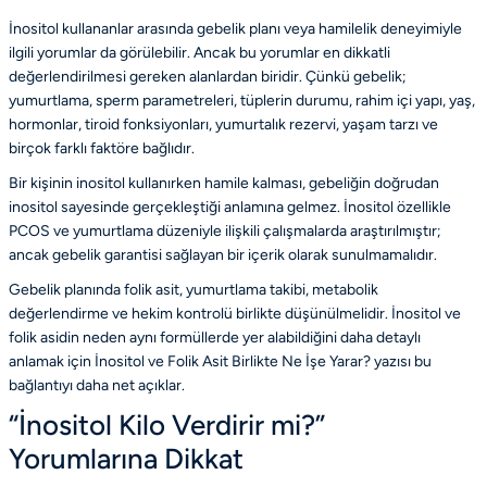
İnositol kullananlar arasında gebelik planı veya hamilelik deneyimiyle
ilgili yorumlar da görülebilir. Ancak bu yorumlar en dikkatli
değerlendirilmesi gereken alanlardan biridir. Çünkü gebelik;
yumurtlama, sperm parametreleri, tüplerin durumu, rahim içi yapı, yaş,
hormonlar, tiroid fonksiyonları, yumurtalık rezervi, yaşam tarzı ve
birçok farklı faktöre bağlıdır.
Bir kişinin inositol kullanırken hamile kalması, gebeliğin doğrudan
inositol sayesinde gerçekleştiği anlamına gelmez. İnositol özellikle
PCOS ve yumurtlama düzeniyle ilişkili çalışmalarda araştırılmıştır;
ancak gebelik garantisi sağlayan bir içerik olarak sunulmamalıdır.
Gebelik planında folik asit, yumurtlama takibi, metabolik
değerlendirme ve hekim kontrolü birlikte düşünülmelidir. İnositol ve
folik asidin neden aynı formüllerde yer alabildiğini daha detaylı
anlamak için
İnositol ve Folik Asit Birlikte Ne İşe Yarar?
yazısı bu
bağlantıyı daha net açıklar.
“İnositol Kilo Verdirir mi?”
Yorumlarına Dikkat