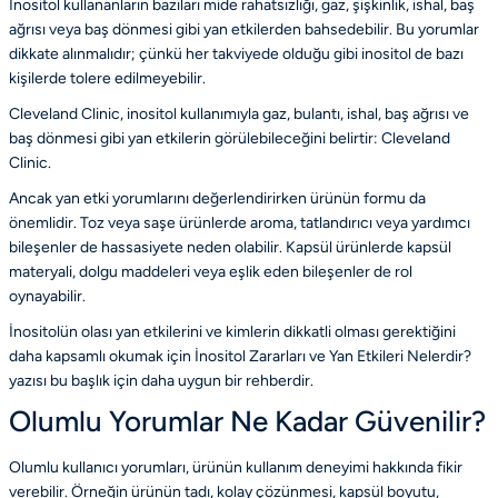
İnositol kullananların bazıları mide rahatsızlığı, gaz, şişkinlik, ishal, baş
ağrısı veya baş dönmesi gibi yan etkilerden bahsedebilir. Bu yorumlar
dikkate alınmalıdır; çünkü her takviyede olduğu gibi inositol de bazı
kişilerde tolere edilmeyebilir.
Cleveland Clinic, inositol kullanımıyla gaz, bulantı, ishal, baş ağrısı ve
baş dönmesi gibi yan etkilerin görülebileceğini belirtir:
Cleveland
Clinic
.
Ancak yan etki yorumlarını değerlendirirken ürünün formu da
önemlidir. Toz veya saşe ürünlerde aroma, tatlandırıcı veya yardımcı
bileşenler de hassasiyete neden olabilir. Kapsül ürünlerde kapsül
materyali, dolgu maddeleri veya eşlik eden bileşenler de rol
oynayabilir.
İnositolün olası yan etkilerini ve kimlerin dikkatli olması gerektiğini
daha kapsamlı okumak için
İnositol Zararları ve Yan Etkileri Nelerdir?
yazısı bu başlık için daha uygun bir rehberdir.
Olumlu Yorumlar Ne Kadar Güvenilir?
Olumlu kullanıcı yorumları, ürünün kullanım deneyimi hakkında fikir
verebilir. Örneğin ürünün tadı, kolay çözünmesi, kapsül boyutu,